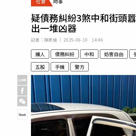
社會
時事
人物
汽車
疑債務糾紛3煞中和街頭囂
專欄
出一堆凶器
房產新勢力
記者：
陳柔瑜
2025-06-10 14:46
擄人
債務糾紛
中和
妨害自由
五股
手機
警方
Next