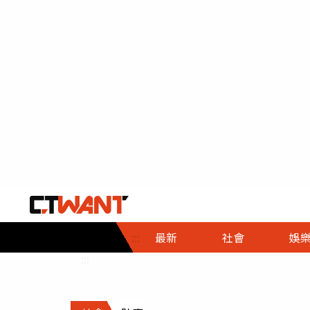
社會首頁
娛樂首頁
財經首頁
政
:::
最新
社會
娛
時事
即時
熱線
:::
直擊
大條
人物
調查
專題
３Ｃ