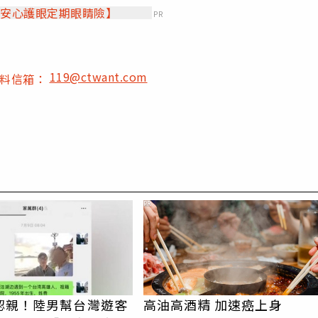
【安心護眼定期眼睛險】
PR
119@ctwant.com
爆料信箱：
PR
認親！陸男幫台灣遊客
高油高酒精 加速癌上身