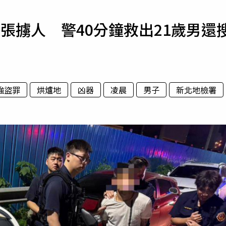
寵物
張擄人 警40分鐘救出21歲男還
運勢
運動
梅酒
強盜罪
烘爐地
凶器
凌晨
男子
新北地檢署