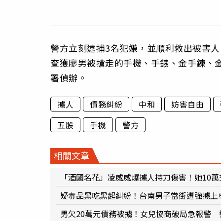
警方立刻逮捕3名犯嫌，並順利救出被害
查獲廖男被搶走的手機、手錶、金手鍊、
署偵辦。
擄人
債務糾紛
中和
妨害自由
五股
手機
警方
相關文章
「酒國名花」凌威威爆擄人持刀傷害！她10
疑毒品黑吃黑起糾紛！台南男子當街遭強擄上
男欠20萬元債務被擄！女兒協商破局急報警 警獲