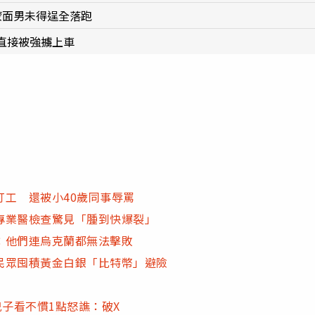
蒙面男未得逞全落跑
直接被強擄上車
工 還被小40歲同事辱罵
專業醫檢查驚見「腫到快爆裂」
：他們連烏克蘭都無法擊敗
民眾囤積黃金白銀「比特幣」避險
兒子看不慣1點怒譙：破X