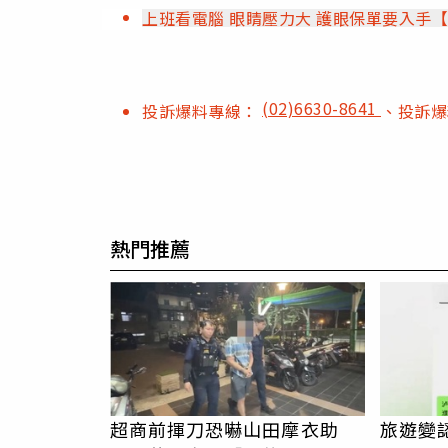
上班看電腦 眼睛壓力大 護眼保單要入手
(02)6630-8641
投訴爆料專線：
、投訴
熱門推薦
超商前揮刀恐嚇山田摩衣助
旅遊變