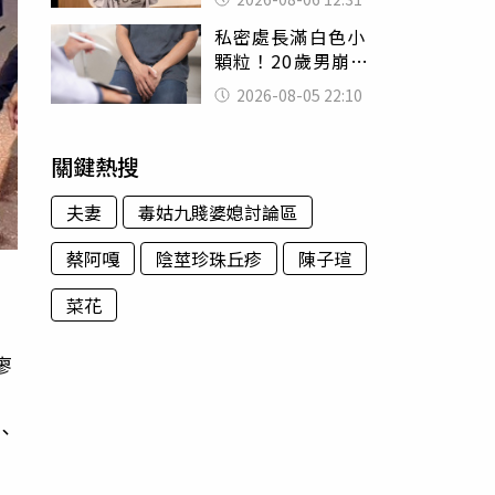
富商「養套殺2000
私密處長滿白色小
萬」
顆粒！20歲男崩潰
求診 醫曝5大真相
2026-08-05 22:10
別再誤會
關鍵熱搜
夫妻
毒姑九賤婆媳討論區
蔡阿嘎
陰莖珍珠丘疹
陳子瑄
菜花
廖
、