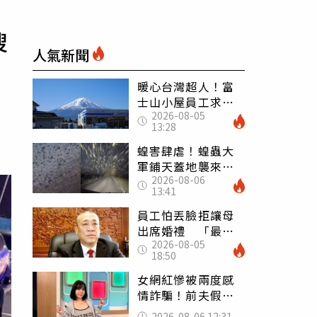
搜
人氣新聞
暖心台灣超人！富
士山小屋員工求助
2026-08-05
「想活下去」 山
13:28
友狂背物資上山：
台灣真的是寶島
蝗害肆虐！蝗蟲大
軍鋪天蓋地襲來宛
2026-08-06
如末日 網驚：聖
13:41
經十災
員工怕丟臉拒讓母
出席婚禮 「最愛
2026-08-05
發錢老闆」震怒開
18:50
除：我看不起你
女網紅慘被兩度感
情詐騙！前夫假割
頸詐光200萬再遇假
2026-08-06 12:31