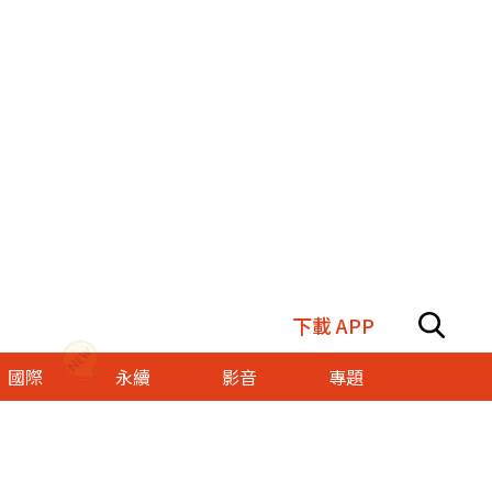
下載 APP
國際
永續
影音
專題