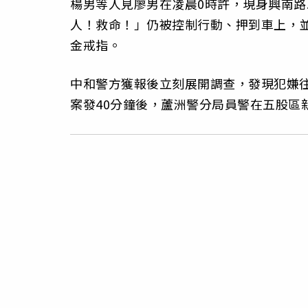
楊男等人見廖男在凌晨0時許，現身興南
人！救命！」仍被控制行動、押到車上，
金戒指。
中和警方獲報後立刻展開調查，發現犯嫌
案發40分鐘後，蘆洲警分局員警在五股區