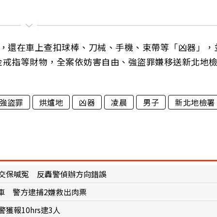
人，還在車上查扣球棒、刀械、手機、束帶等「凶器」，
金戒指等財物，全案依妨害自由、強盜罪嫌移送新北地
強盜罪
烘爐地
凶器
凌晨
男子
新北地檢署
萬交保喊冤 反轟警偵辦方向錯誤
車 警方逮捕2嫌救出肉票
報10hrs逮3人