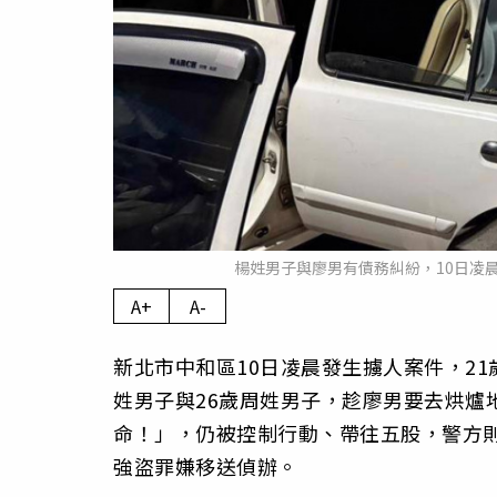
楊姓男子與廖男有債務糾紛，10日凌
A+
A-
新北市中和區10日凌晨發生擄人案件，21
姓男子與26歲周姓男子，趁廖男要去烘爐
命！」，仍被控制行動、帶往五股，警方則
強盜罪嫌移送偵辦。