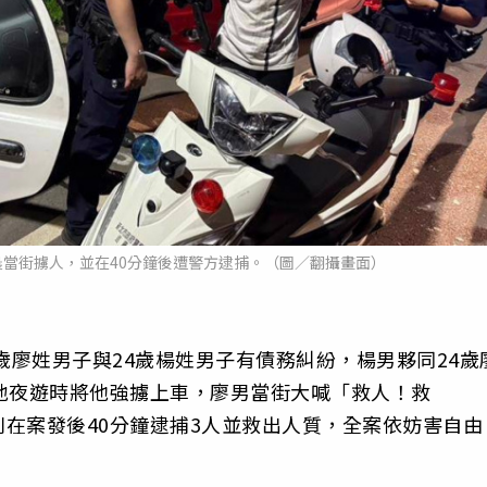
晨當街擄人，並在40分鐘後遭警方逮捕。（圖／翻攝畫面）
歲廖姓男子與24歲楊姓男子有債務糾紛，楊男夥同24歲
地夜遊時將他強擄上車，廖男當街大喊「救人！救
在案發後40分鐘逮捕3人並救出人質，全案依妨害自由