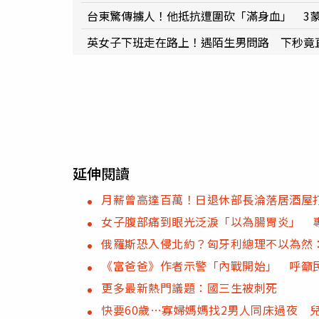
台東驚傳擄人！他抵抗遭圍砍「滿身血」 3
英女子下班走在路上！遇陌生男問路 下秒竟
延伸閱讀
月薪曾高達百萬！日退休部長淪落居酒屋打
女子腹部痛到眼光泛淚「以為腸胃炎」 
俄羅斯恐入侵北約？匈牙利總理不以為然
《富爸爸》作者示警「內戰開始」 呼籲
更多最新熱門議題：國三生被刺死
快要60歲…寡婦媽媽找2男人同床過夜 