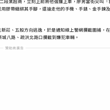
路二段某超商，立刻上前將他強擄上車，廖男當街尖叫「
並用膠帶綑綁其手腳，還搶走他的手機、手錶、金手鍊
往新莊、五股方向逃逸，於是通知線上警網攔截圍捕，
新城八路、疏洪北路口攔截到嫌犯車輛。