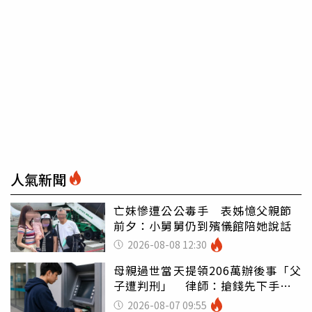
人氣新聞
亡妹慘遭公公毒手 表姊憶父親節
前夕：小舅舅仍到殯儀館陪她說話
2026-08-08 12:30
母親過世當天提領206萬辦後事「父
子遭判刑」 律師：搶錢先下手是
罪
2026-08-07 09:55