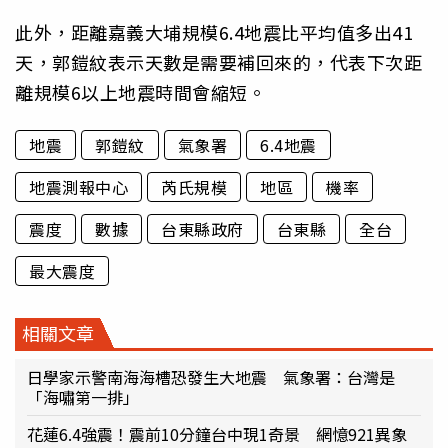
此外，距離嘉義大埔規模6.4地震比平均值多出41
天，郭鎧紋表示天數是需要補回來的，代表下次距
離規模6以上地震時間會縮短。
地震
郭鎧紋
氣象署
6.4地震
地震測報中心
芮氏規模
地區
機率
震度
數據
台東縣政府
台東縣
全台
最大震度
相關文章
日學家示警南海海槽恐發生大地震 氣象署：台灣是
「海嘯第一排」
花蓮6.4強震！震前10分鐘台中現1奇景 網憶921異象