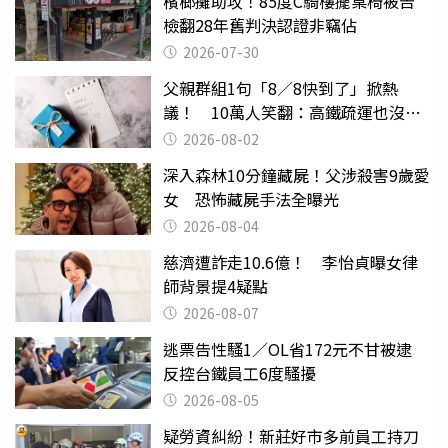
檳榔攤助攻！85度C騎樓擺桌椅被告
檢翻28年舊判決認證非竊佔
2026-07-30
父親群組1句「8／8快到了」掀熱
議！ 10萬人笑翻：高鐵疏運也沒列
父親節
2026-08-02
深入森林10分鐘藏屍！父涉殺害9歲愛
女 恐怖藏屍手法全曝光
2026-08-04
慈濟遭詐走10.6億！ 李怡貞曝女律
師背景提4疑點
2026-08-07
逃票告性騷1／OL省172元不甘被逮
反控台鐵員工6度騷擾
2026-08-05
疑勞資糾紛！新莊好市多前員工持刀