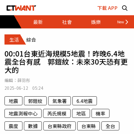
跳至主要內容區塊
下載 APP
最新
社會
娛樂
財經
生活
綜合
00:01台東近海規模5地震！昨晚6.4地
震全台有感 郭鎧紋：未來30天恐有更
大的
編輯：
薛羽彤
2025-06-12 05:24
地震
郭鎧紋
氣象署
6.4地震
地震測報中心
芮氏規模
地區
機率
震度
數據
台東縣政府
台東縣
全台