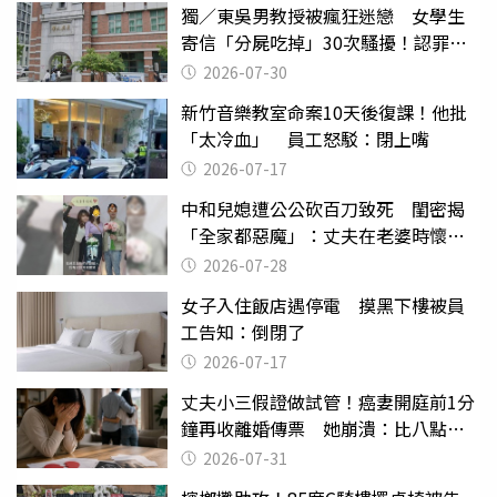
獨／東吳男教授被瘋狂迷戀 女學生
寄信「分屍吃掉」30次騷擾！認罪免
關
2026-07-30
新竹音樂教室命案10天後復課！他批
「太冷血」 員工怒駁：閉上嘴
2026-07-17
中和兒媳遭公公砍百刀致死 閨密揭
「全家都惡魔」：丈夫在老婆時懷孕
摔東西
2026-07-28
女子入住飯店遇停電 摸黑下樓被員
工告知：倒閉了
2026-07-17
丈夫小三假證做試管！癌妻開庭前1分
鐘再收離婚傳票 她崩潰：比八點檔
還扯
2026-07-31