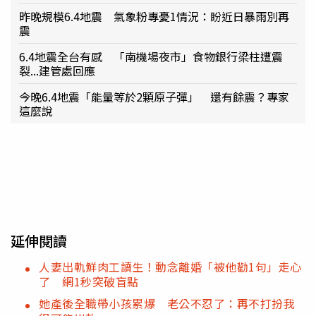
昨晚規模6.4地震 氣象粉專憂1情況：盼近日暴雨別再
震
6.4地震全台有感 「南機場夜市」食物銀行梁柱遭震
裂...建管處回應
今晚6.4地震「能量等於2顆原子彈」 還有餘震？專家
這麼說
延伸閱讀
人妻出軌鮮肉工讀生！動念離婚「被他勸1句」走心
了 網1秒突破盲點
她產後全職帶小孩累爆 老公不忍了：再不打扮我