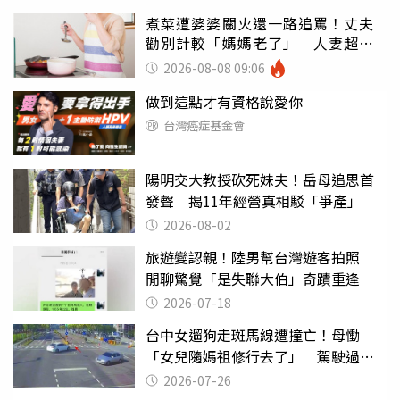
煮菜遭婆婆關火還一路追罵！丈夫
勸別計較「媽媽老了」 人妻超崩
潰：我像台傭
2026-08-08 09:06
做到這點才有資格說愛你
台灣癌症基金會
陽明交大教授砍死妹夫！岳母追思首
發聲 揭11年經營真相駁「爭產」
2026-08-02
旅遊變認親！陸男幫台灣遊客拍照
閒聊驚覺「是失聯大伯」奇蹟重逢
2026-07-18
台中女遛狗走斑馬線遭撞亡！母慟
「女兒隨媽祖修行去了」 駕駛過失
致死判9月
2026-07-26