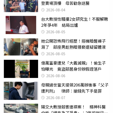
登賣場頂樓 母苦勸急送醫
2026-08-04
台大教授性騷擾2女研究生！不服解聘
2年爭4年 結局出爐
2026-08-05
她公開恐怖飛行經歷！搭機睡醒褲子
濕了 鄰座男趁熟睡猥褻還疑留體液
2026-08-05
億萬富豪遭兒「大義滅親」！偷生子
怕曝光 竟盜鄰居身份辦假證落戶
2026-08-06
母親過世當天提領206萬辦後事「父子
遭判刑」 律師：搶錢先下手是罪
2026-08-07
陽交大教授殺害連襟案！ 精神科醫
分析「絕非為了爭產」：2年前就已言