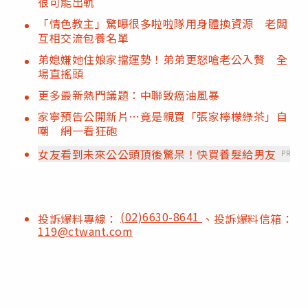
很可能出軌
「情色教主」驚曝很多啦啦隊用身體換資源 老闆
互相交流包養名單
弟媳嫌她住娘家擋運勢！弟弟更怒嗆老公入贅 全
場直搖頭
更多最新熱門議題：中聯致癌油風暴
家寧預告公開新片…竟是親買「張家檸檬綠茶」自
嘲 網一看狂砲
女友看到未來公公頭頂後驚呆！快買養髮給男友
PR
(02)6630-8641
投訴爆料專線：
、投訴爆料信箱：
119@ctwant.com