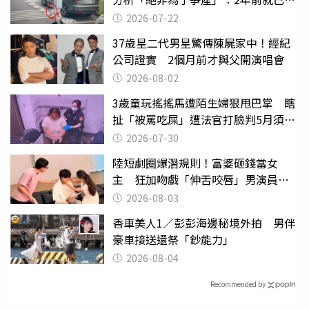
行詭異
2026-07-22
37歲星二代男星驚傳陳屍家中！經紀
公司證實 2個月前才與父開演唱會
2026-08-02
3歲童玩搖搖馬遭陌生婦狠甩巴掌 瞎
扯「被罵吃屎」遭法官打臉判5月須入
監
2026-07-30
陸短劇圈爆潛規則！富婆砸錢當女
主 狂加吻戲「伸舌咬唇」男演員崩
潰
2026-08-03
香車美人1／彭彭海邊秘境外拍 男伴
豪車接送還祭「鈔能力」
2026-08-04
Recommended by