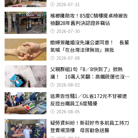
還扯
2026-07-31
檳榔攤助攻！85度C騎樓擺桌椅被告
檢翻28年舊判決認證非竊佔
2026-07-30
媳婦簽離婚沒先讓公婆同意！ 長輩
氣喊「在台灣法律無效」挨批
2026-07-08
父親群組1句「8／8快到了」掀熱
議！ 10萬人笑翻：高鐵疏運也沒列
父親節
2026-08-02
逃票告性騷1／OL省172元不甘被逮
反控台鐵員工6度騷擾
2026-08-05
疑勞資糾紛！新莊好市多前員工持刀
登賣場頂樓 母苦勸急送醫