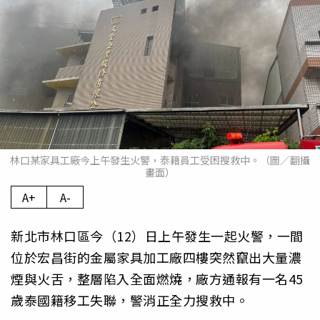
林口某家具工廠今上午發生火警，泰籍員工受困搜救中。（圖／翻攝
畫面）
A+
A-
新北市林口區今（12）日上午發生一起火警，一間
位於宏昌街的金屬家具加工廠四樓突然竄出大量濃
煙與火舌，整層陷入全面燃燒，廠方通報有一名45
歲泰國籍移工失聯，警消正全力搜救中。