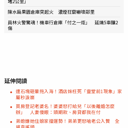
堵2公里」
陳水扁果園倉庫突起火 濃煙狂竄嚇壞鄰里
員林火警驚魂！機車行倉庫「付之一炬」 延燒5車釀2
傷
延伸閱讀
遭石塊砸暈拖入海！酒店妹枉死「靈堂前1現象」家
屬秒淚崩
買房登記老婆名！婆婆怒打給兒「以後離婚怎麼
辦」 人妻傻眼：頭期款、房貸都我在付
弟媳嫌她住娘家擋運勢！弟弟更怒嗆老公入贅 全
場直搖頭