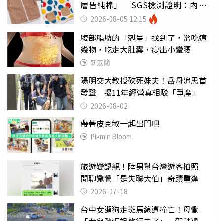
層皆純棉」 SGS檢測證明：內裡
100%聚酯纖維
2026-08-05 12:15
腹部脂肪的「剋星」找到了，常吃這
幾物，吃走大肚囊，瘦出小蠻腰
新素簡
陽明交大教授砍死妹夫！岳母追思首
發聲 揭11年經營真相駁「爭產」
2026-08-02
帶著皮克敏一起出門吧
Pikmin Bloom
旅遊變認親！陸男幫台灣遊客拍照
閒聊驚覺「是失聯大伯」奇蹟重逢
2026-07-18
台中女遛狗走斑馬線遭撞亡！母慟
「女兒隨媽祖修行去了」 駕駛過失