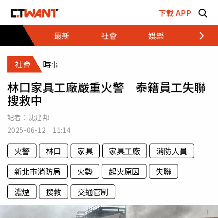
跳至主要內容區塊
下載 APP
最新
社會
娛樂
財經
社會
時事
林口家具工廠嚴重火警 泰籍員工失聯
搜救中
記者：
沈建邦
2025-06-12 11:14
火警
林口
家具
家具工廠
消防人員
新北市消防局
火勢
起火原因
失聯
濃煙
搜救
交通管制