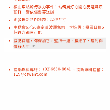
松山車站驚傳暴力事件！站務員好心關心反遭醉漢
毆打 警依傷害罪送辦
更多最新熱門議題：以伊互打
中選會6／20審定首波罷免案 李進勇：投票日這6
個週六都有可能
減肥首選，檸檬加它，堅持一週，腰細了，瘦到你
懷疑人生
PR
(02)6630-8641
投訴爆料專線：
、投訴爆料信箱：
119@ctwant.com