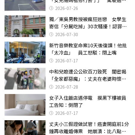
致死判9月
2026-07-26
獨／東吳男教授被瘋狂迷戀 女學生
寄信「分屍吃掉」30次騷擾！認罪免
關
2026-07-30
新竹音樂教室命案10天後復課！他批
「太冷血」 員工怒駁：閉上嘴
2026-07-17
中和兒媳遭公公砍百刀致死 閨密揭
「全家都惡魔」：丈夫在老婆時懷孕
摔東西
2026-07-28
女子入住飯店遇停電 摸黑下樓被員
工告知：倒閉了
2026-07-17
丈夫小三假證做試管！癌妻開庭前1分
鐘再收離婚傳票 她崩潰：比八點檔