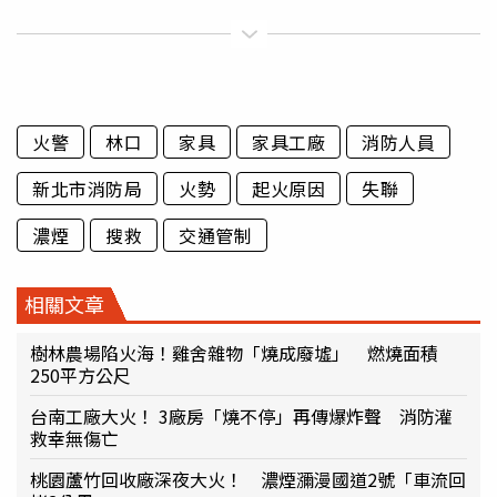
火警
林口
家具
家具工廠
消防人員
新北市消防局
火勢
起火原因
失聯
濃煙
搜救
交通管制
相關文章
樹林農場陷火海！雞舍雜物「燒成廢墟」 燃燒面積
250平方公尺
台南工廠大火！ 3廠房「燒不停」再傳爆炸聲 消防灌
救幸無傷亡
桃園蘆竹回收廠深夜大火！ 濃煙瀰漫國道2號「車流回