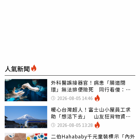
人氣新聞
外科醫誤接器官！病患「腸道閉
環」無法排便險死 同行看傻：糟
糕至極
2026-08-05 14:46
暖心台灣超人！富士山小屋員工求
助「想活下去」 山友狂背物資上
山：台灣真的是寶島
2026-08-05 13:28
二伯Hahababy千元童裝標示「內外