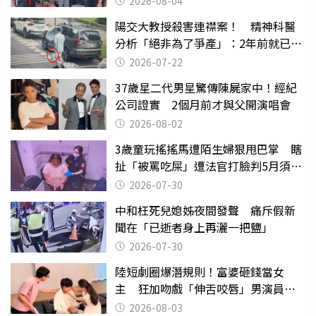
2026-08-04
陽交大教授殺害連襟案！ 精神科醫
分析「絕非為了爭產」：2年前就已言
行詭異
2026-07-22
37歲星二代男星驚傳陳屍家中！經紀
公司證實 2個月前才與父開演唱會
2026-08-02
3歲童玩搖搖馬遭陌生婦狠甩巴掌 瞎
扯「被罵吃屎」遭法官打臉判5月須入
監
2026-07-30
中和枉死兒媳姊夜間發聲 痛斥假新
聞在「已逝者身上再灑一把鹽」
2026-07-30
陸短劇圈爆潛規則！富婆砸錢當女
主 狂加吻戲「伸舌咬唇」男演員崩
潰
2026-08-03