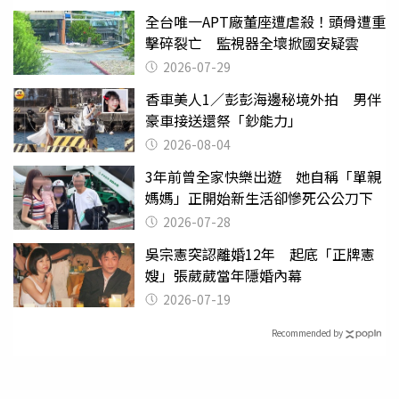
全台唯一APT廠董座遭虐殺！頭骨遭重
擊碎裂亡 監視器全壞掀國安疑雲
2026-07-29
香車美人1／彭彭海邊秘境外拍 男伴
豪車接送還祭「鈔能力」
2026-08-04
3年前曾全家快樂出遊 她自稱「單親
媽媽」正開始新生活卻慘死公公刀下
2026-07-28
吳宗憲突認離婚12年 起底「正牌憲
嫂」張葳葳當年隱婚內幕
2026-07-19
Recommended by