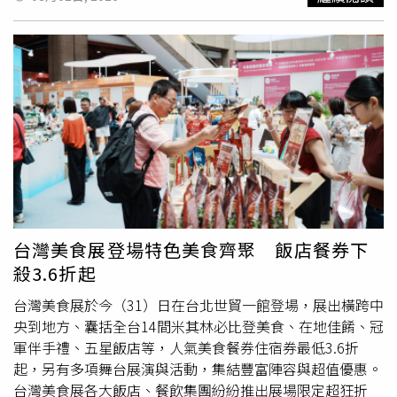
期，並確保午夜前入睡、睡滿 7 小時，讓身體有足夠時間代
疆維吾爾自治區的進口商品，防止被控強迫勞動生產的產品
謝修復。 在 Instagram 查看這則貼文 從 Instagram 分享的
流入美國市場。美國國務院（State Department）發言人皮
貼文 找到適合自己的節奏，將「自律」變成生活儀式感金
戈特（Tommy Pigott）表示：「此次新增列入清單的實
憓秀曾坦言，自己其實並不總是熱愛運動，但她找到了能讓
體，涉及在新疆生產或銷售商品，或使用《防止強迫維吾爾
自己持之以恆的方式。不論是快走、泰拳、EMS（電刺激訓
人勞動法》所規定的維吾爾族及其他受保護群體強迫勞動所
練）還是水中運動，她不斷嘗試新的鍛鍊體驗。 她的凍齡
生產的商品。」他補充，此次鎖定的產業包括
海鮮
、黃金、
心態告訴我們：減肥不該是懲罰自己的過程，而是找到一種
銅、交通基礎設施、鋁、番茄、棉花、成衣及冷凍食品等領
能優雅地與身體對話、展現生命力的方式。 只要建立起屬
域。此次擴大的黑名單還包括中國最大的電容器製造商之一
於自己的生活節奏，時間就不再是健康的敵人，而是散發女
「湖南艾華集團股份有限公司」。美國《聯邦公報》
人味的養分。 在 Instagram 查看這則貼文 從 Instagram 分
（Federal Register）公告指出，美國政府認為該公司採購
享的貼文
的化學箔材及其他原料來自新疆地區。此外，美國海關及邊
境保衛局（US Customs and Border Protection）也將自8
台灣美食展登場特色美食齊聚 飯店餐券下
月3日起，開始攔截來自這些企業的進口商品。美國眾議院
殺3.6折起
「美國與中國共產黨戰略競爭特設委員會」（Select
Committee on the Strategic Competition Between the
台灣美食展於今（31）日在台北世貿一館登場，展出橫跨中
United States and the Chinese Communist Party）主席穆
央到地方、囊括全台14間米其林必比登美食、在地佳餚、冠
勒納爾（John Moolenaar）表示：「川普政府今天採取的
軍伴手禮、五星飯店等，人氣美食餐券住宿券最低3.6折
行動，強化了美國經濟免於奴工產品的衝擊，也向中國共產
起，另有多項舞台展演與活動，集結豐富陣容與超值優惠。
黨傳遞明確訊息，我們不會對其種族滅絕及侵犯人權的行為
台灣美食展各大飯店、餐飲集團紛紛推出展場限定超狂折