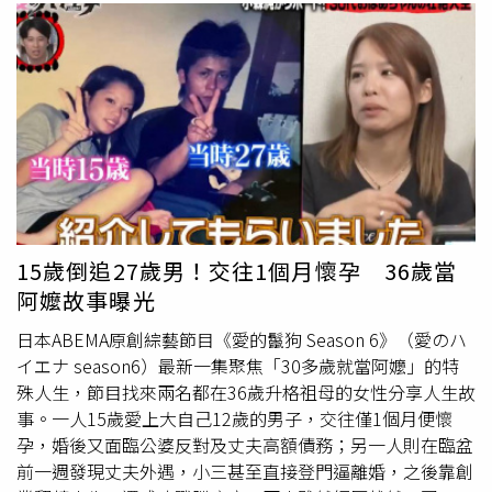
15歲倒追27歲男！交往1個月懷孕 36歲當
阿嬤故事曝光
日本ABEMA原創綜藝節目《愛的鬣狗 Season 6》（愛のハ
イエナ season6）最新一集聚焦「30多歲就當阿嬤」的特
殊人生，節目找來兩名都在36歲升格祖母的女性分享人生故
事。一人15歲愛上大自己12歲的男子，交往僅1個月便懷
孕，婚後又面臨公婆反對及丈夫高額債務；另一人則在臨盆
前一週發現丈夫外遇，小三甚至直接登門逼離婚，之後靠創