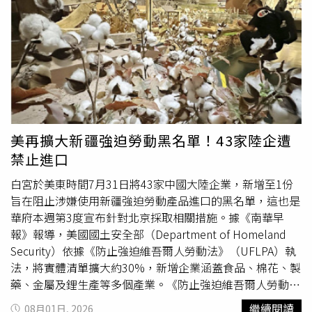
泳，極度考驗心肺耐力與核心穩定度。 水中跑步與踩腳踏
車： 在水底設定專用的跑步機（Underwater Treadmill）
快走或跑步。水流提供自然的阻力，不僅能加速脂肪燃燒，
還能減少體重對膝蓋與關節的衝擊。水中體操與核心伸展：
配合動感音樂，利用水的浮力拉伸全身肌肉，達到修飾全身
線條、緊實肚肉與手臂的效果。 這種低衝擊、高燃脂的運
動模式，正是熟齡女性保護骨骼、同時打造緊實肌肉的終極
秘密。 在 Instagram 查看這則貼文 從 Instagram 分享的貼
美再擴大新疆強迫勞動黑名單！43家陸企遭
文 告別加工精緻澱粉，優質蛋白質才是性感關鍵除了多樣
禁止進口
化的運動之外，金憓秀在飲食上一向非常嚴格，但她絕不走
「餓肚子的極端減肥」路線，而是強調營養均衡與修復：遠
白宮於美東時間7月31日將43家中國大陸企業，新增至1份
離三白（白米、白麵包、精製糖）： 她公開過自己幾乎不
旨在阻止涉嫌使用新疆強迫勞動產品進口的黑名單，這也是
吃快餐與精緻麵食，減少發炎反應並預防肌膚老化，另外他
華府本週第3度宣布針對北京採取相關措施。據《南華早
也很喜歡蕃茄跟花椰菜這類型的營養食材。蛋白質優先：
報》報導，美國國土安全部（Department of Homeland
身為「瘦身不瘦胸」代表，她的菜單以原型蛋白質（肉類、
Security）依據《防止強迫維吾爾人勞動法》（UFLPA）執
海鮮
、雞蛋）為主。在水下高強度訓練後，她會補充豐富的
法，將實體清單擴大約30%，新增企業涵蓋食品、棉花、製
抗氧化水果（如藍莓、草莓等）與蛋白質，幫助肌肉修復。
藥、金屬及鋰生產等多個產業。《防止強迫維吾爾人勞動
遵守間歇性斷食與充足睡眠： 保持每日至少 12 小時的空腹
法》由美國國會於2021年通過，目的在於針對中國西部新
繼續閱讀
08月01日, 2026