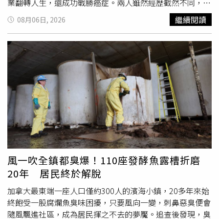
業翻轉人生，還成功戰勝癌症。兩人雖然經歷截然不同，卻
都在跌跌撞撞中走出屬於自己的幸福人生，也成為節目最受
繼續閱讀
08月06日, 2026
矚目的焦點。NARU分享自己15歲時愛上大12歲丈夫，交往
僅1個月便懷孕，36歲升格當阿嬤。（圖／翻攝自X，
@ABEMA）節目中，育有3名子女的藝人小森純前往廣島縣
採訪36歲的NARU。她回憶，自己15歲時對當時27歲的丈夫
一見鍾情，並主動展開猛烈追求，兩人正式交往僅短短1個
月，她便懷上第一胎。這段往事讓小森純忍不住驚呼：「這
真的太危險了吧！」主持群也對兩人感情發展速度感到不可
思議。然而，這段婚姻從一開始就充滿考驗。NARU表示，
不僅丈夫父母反對兩人交往與結婚，婚後她更得知丈夫背負
高達600萬日圓債務（約新台幣128萬元），夫妻一度為生
活苦撐。所幸兩人一路攜手走過難關，如今共育有4名子
女，20歲的長女日前也迎來第一個孩子，讓她在36歲正式
風一吹全鎮都臭爆！110座發酵魚露槽折磨
升格阿嬤。一家人如今相處融洽、笑聲不斷，幸福模樣也獲
20年 居民終於解脫
得棚內來賓一致稱讚。NARU分享自己15歲時愛上大12歲丈
夫，交往僅1個月便懷孕，36歲升格當阿嬤。（圖／翻攝自
加拿大最東端一座人口僅約300人的濱海小鎮，20多年來始
X，@ABEMA）另一位同樣36歲就當上阿嬤的受訪者，是來
終飽受一股腐爛魚臭味困擾，只要風向一變，刺鼻惡臭便會
自長野縣、現年45歲的SAKIKO。她透露，自己18歲就懷
隨風飄進社區，成為居民揮之不去的夢魘。追查後發現，臭