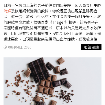
作鎮定回應「我就知道」，最後仍忍不住一邊吃著
海鮮
、一
終於看到工程展開，內心既欣慰又感慨。工作人員展開大型
日前一名來自上海的男子前往泰國出差時，因大量食用生醃
邊喝著啤酒痛哭，為這段感情畫下遺憾句點。透過兩位36歲
清理作業，盼徹底移除發酵魚露，終結小鎮長達20多年的臭
海鮮
及飲用疑似變質的飲料，導致返國後出現嚴重腸胃症
便升格祖母女性的人生故事，以及天木純分享的青春與感情
味夢魘。萊恩透露，這場清理行動是小鎮多年來不斷向省政
狀，還一度引發敗血性休克，在住院治療一個月多後，才終
經歷，《愛的鬣狗 Season 6》呈現不同女性在人生各個階
府爭取經費的成果，但聯邦政府始終沒有提供任何補助，讓
於脫離生命危險。根據泰媒《Thaiger》報導，該名男子在
段面臨家庭、婚姻、背叛、疾病及感情挫折時的選擇，也讓
他忍不住抱怨：「每敲開一扇門，都被拒於門外，大家好像
泰國時僅有輕微腸胃不適症狀，原本以為只是喝太多冰飲所
觀眾看見，即使遭逢逆境，仍有機會重新站起來，迎向屬於
早已把我們遺忘了。」他坦言，自己1990年高中畢業後曾
致，因此沒有特別就醫檢查，沒想到返回上海後，病情突然
自己的新人生。《愛的鬣狗 Season 6》聚焦「30多歲當阿
短暫在這間工廠工作，看著昔日工廠變成污染源，更讓人百
迅速惡化，出現嚴重腹痛及腸胃出血等症狀，送醫檢查後確
嬤」話題，兩名受訪女性的人生故事掀起討論。（圖／翻攝
感交集。根據規畫，未來幾個月，工作人員將先把110座儲
認感染痢疾阿米巴原蟲（Entamoeba histolytica）。報導指
繼續閱讀
08月04日, 2026
自X，@oricon_haishin）
槽內殘留的發酵魚露抽出，再與泥炭蘚（peat moss）混
出，該男子最初在另一家醫院接受手術，但病況始終未改
合，利用泥炭吸附液體，之後由大型真空吸槽車運往一座耗
善，家屬甚至一度被告知情況危急，隨後轉送上海市公共衛
時3週挖掘、底部鋪設高密度聚乙烯（HDPE）防滲層的掩
生臨床中心治療。醫師表示，男子到院時血紅素已低於每分
埋坑，最後再覆蓋表土完成封存。負責工程的Sharp
升6克，已經是嚴重貧血及凝血功能異常，且腸道大面積潰
Management公司負責人葛倫夏普（Glenn Sharp）表示，
瘍、反覆內出血，無法再次接受手術。所幸，經過醫療團隊
這是他從業以來少見的特殊工程，這批魚露屬於「特殊廢棄
30多天的治療，男子才終於順利脫離險境。醫師表示，痢疾
物」，不符合任何現有標準分類，因此整個清理流程都必須
阿米巴原蟲主要透過遭糞便污染的食物或飲水傳播，若食用
重新規畫設計，幾乎沒有可直接套用的案例。萊恩表示，整
未經高溫處理的生食，感染風險相對較高，該疾病主要攻擊
項工程總經費約170萬加元（約新台幣3650萬元），其中小
腸道或肝臟，感染後多數患者會出現腹瀉、腹痛等症狀，容
鎮須先籌措19.8萬加元（約新台幣425萬元）配合款，雖然
易被誤認為一般腸胃炎，但少數嚴重病例可能會出現腸道潰