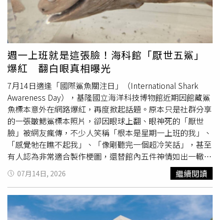
大型魚類，多選擇巴掌大以下的小型魚（如秋刀魚、鯖
以鮑魚、明蝦、秋紅蟳、櫻花蝦米糕為主角的料理，最後再
魚），才能享受美味同時保住「腰子」！
端出東坡一品封、蜜汁雞、燕窩水果塔及哈根達斯、杜老爺
冰品作為宴席收尾，整體配置兼顧冷熱、
海鮮
、肉類、主
食、湯品與甜點，層次相當完整。其中最令不少內行人眼睛
一亮的，是菜單中出現「御膳雞肚鱉燉盅」。不少網友指
週一上班就是這張臉！海科館「厭世五鯊」
出，雞肚鱉近年已很少出現在辦桌菜色，不僅備料繁瑣，前
爆紅 翻白眼真相曝光
置作業、燉煮時間與火候掌控都十分講究，一般宴席已不常
見，因此只要看到這道菜，就知道總舖師願意下真功夫。貼
7月14日適逢「國際鯊魚關注日」（International Shark
文曝光後，不少網友也紛紛留言表示，「菜名不用取得多浮
Awareness Day），基隆國立海洋科技博物館近期因館藏鯊
誇，一看就知道是真本事」、「這不是食材貴而已，是每道
魚標本意外在網路爆紅，再度掀起話題。原本只是社群分享
菜都安排得很有邏輯」、「真正厲害的是整套宴席的設計，
的一張皺鰓鯊標本照片，卻因眼球上翻、眼神死的「厭世
而不是一道一道各自精彩」，還有人笑稱，「主人跟總舖師
臉」被網友瘋傳，不少人笑稱「根本是星期一上班的我」、
到底是什麼交情？竟然願意把這種菜單端出來」、「如果知
「感覺牠在瞧不起我」、「像剛聽完一個超冷笑話」，甚至
道在哪裡辦，我願意包紅包去吃」。也有不少餐飲從業人員
有人認為非常適合製作梗圖，還替館內五件神情如出一轍的
從專業角度分析，這份菜單真正困難的地方，在於如何讓十
鯊魚標本取名為「厭世五鯊」。面對這波迷因熱潮，海科館
繼續閱讀
07月14日, 2026
多道料理按照最佳時機依序上桌。由於
海鮮
料理比例相當
也特別推出「科學大解密」，揭開鯊魚標本「翻白眼」背後
高，每道菜的備料、蒸煮、油炸、燒烤及燉煮時間都不同，
的真正原因，希望讓民眾在笑過之餘，也能重新認識鯊魚與
要兼顧品質與速度，遠比單純完成一道料理困難許多。有內
海洋保育的重要性。這波討論源自臉書粉絲專頁「阿鏘的動
行人更指出，就算宴席桌數不多，廚房至少也需要近10名經
物日常」日前分享海科館典藏的皺鰓鯊標本照片，並笑稱活