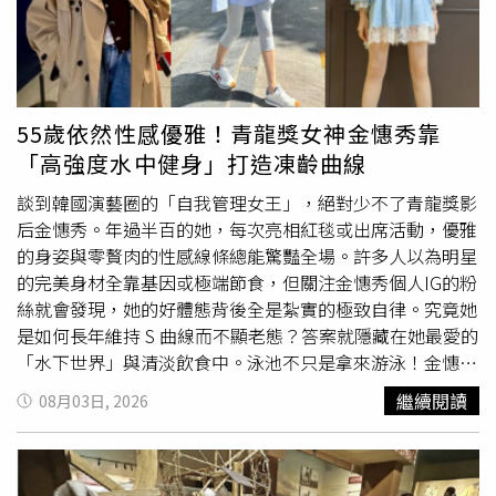
熟，蘇怡寧表示，目前沒有科學證據顯示，兒童偶爾少量食
用巧克力會增加性早熟風險。他認為，真正需要注意的是攝
取頻率及份量，如果每天將巧克力當作零食，自然不是理想
的飲食方式；若只是生日蛋糕上的巧克力裝飾，或偶爾與家
人分享少量巧克力，並無須過度擔憂。綜合現行建議，蘇怡
55歲依然性感優雅！青龍獎女神金憓秀靠
寧表示，2歲以前不建議主動提供巧克力；2歲之後，適量且
「高強度水中健身」打造凍齡曲線
偶爾食用並沒有問題，比起完全禁止，更重要的是從小建立
均衡飲食及適量攝取甜食的觀念。蘇怡寧也提到，亞洲社會
談到韓國演藝圈的「自我管理女王」，絕對少不了青龍獎影
流傳不少「幾歲以前不能吃什麼」的飲食禁忌，例如不能吃
后金憓秀。年過半百的她，每次亮相紅毯或出席活動，優雅
冰、芒果、草莓或
海鮮
等，但其中並非所有說法都有醫學證
的身姿與零贅肉的性感線條總能驚豔全場。許多人以為明星
據支持。他舉例，1歲以前不能食用蜂蜜，是因可能存在肉
的完美身材全靠基因或極端節食，但關注金憓秀個人IG的粉
毒桿菌風險，具有明確科學依據；但像是「吃冰會傷氣
絲就會發現，她的好體態背後全是紮實的極致自律。究竟她
管」、「吃冰容易生病」等說法，「這些其實是比較接近體
是如何長年維持 S 曲線而不顯老態？答案就隱藏在她最愛的
質的觀念，而不是實證」，他表示，健康兒童即使吃冰後短
「水下世界」與清淡飲食中。泳池不只是拿來游泳！金憓秀
暫咳嗽，也多半只是受到低溫刺激，並非造成器官損傷。蘇
的「水中綜合訓練」點開金憓秀的 IG，經常能看到她身穿
繼續閱讀
08月03日, 2026
怡寧強調，科學並非將所有食物區分為絕對可以或絕對不
全套防曬長袖泳衣，在水裡賣力揮汗的影片。但仔細觀察會
能，而是根據證據判斷風險。與其過度擔心孩子一年吃幾次
發現，她可不是隨便划划水而已！除了標準的自由式與仰
巧克力或生日蛋糕，更值得關注的是日常是否長期攝取過多
式，她更將泳池變成了個人健身房：逆流游泳（Endless
超加工食品，以及是否養成均衡、健康的飲食習慣。
Pool）： 利用產生持續水流的設備，在原地抗衡阻力游