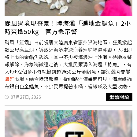
場，舉手投足皆充滿廚房裡的技藝與紀律，細膩描繪一段跨
心情也會很好，很有渡假的感覺，特別是各種
海鮮
都超好
越世代的師徒關係，成為改變東尼人生的重要力量。《野生
吃，很值得搭飛機去吃。」上回演出結束後想去釣小卷的心
狂廚》描述19歲的東尼（多明尼克塞薩飾）一心嚮往成為作
願沒有完成，這回他們直接問：「有沒有釣好、烤好的可以
颱風過境現奇景！陸海灘「遍地金鯧魚」2小
家，在1975年夏天，為了初戀南西（艾蜜莉雅瓊斯飾）踏
我們可以直接吃？」笑翻眾人。
時爽撿50kg 官方急示警
入美國麻州普羅溫斯敦一間濱海餐廳的廚房打工洗碗。在餐
廳老闆「主廚」（安東尼奧班德拉斯飾）嚴厲卻真誠的調教
颱風「紅霞」日前侵襲大陸廣東省惠州沿海地區，狂風掀起
下，對料理一竅不通的東尼，逐漸蛻變成對美食充滿狂熱的
數公尺高巨浪，導致近海多處深海養殖網箱遭沖毀，大批即
年輕廚師；而闖蕩江湖的夥伴沙爾（李奧伍道爾飾）則帶著
將上市的金鯧魚逃逸，其中不少被海浪沖上沙灘。待颱風警
他一頭栽進酒精、菸草與放縱交織的世界。在這瘋狂而炙熱
報解除、海象稍微穩定後，大批民眾湧入海邊「撿魚」，有
的夏天，東尼第一次嚐到了未來的滋味——那些關於愛、背
人短短2個多小時就撿到超過50公斤金鯧魚，讓海灘瞬間變
叛、友情與自我認同的碰撞，讓他第一次明白自己想要成為
海鮮
市場。綜合陸媒報導，從網路流傳畫面可見，海岸線遍
什麼樣的人。《野生狂廚》將於8月21日全台上映，正式預
布銀白色金鯧魚，不少民眾提著水桶、編織袋及大型收納
告： https://reurl.cc/NOAr2p
箱，在沙灘上彎腰撿魚，甚至有人直接將車停在岸邊，大量
繼續閱讀
07月27日, 2026
搬運漁獲，現場相當熱鬧。參與撿魚的李姓女子表示，自己
原本只是開車經過海邊，看到大批人潮聚集才得知海灘滿是
金鯧魚，於是立即加入行列，花了2個多小時便撿到50多公
斤漁獲。她笑說，平時市場上1斤金鯧魚要價20多元人民
幣，這次可說是「天上掉下來的福利」。由於家中冰箱放不