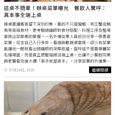
風：高普林大餐與止痛藥的雙重打擊蝦、蟹、貝類以及常見
這桌不簡單！辦桌菜單曝光 餐飲人驚呼：
的魚類（如白帶魚、鯖魚）都屬於高普林食物。當你一餐吃
真本事全端上桌
下大量
海鮮
，體內的尿酸值會瞬間暴增。高尿酸不僅會引發
關節痛風發作，尿酸結晶更會直接沉積在腎髓質，堵塞腎小
辦桌要讓賓客留下深刻印象，靠的不只是龍蝦、帝王蟹或鮑
管。更糟糕的是，許多人痛風發作時會自行服用非類固醇消
魚等高級食材，更考驗總舖師對食材搭配、料理工序及整場
炎止痛藥（NSAIDs），這類藥物會強烈收縮腎臟血管。高
宴席出菜節奏的掌握。一名外燴從業人員近日分享一張喜宴
尿酸堵塞加上止痛藥斷絕血流，雙重打擊下，腎臟功能瞬間
菜單，坦言自己入行多年，看過無數辦桌宴席，卻少有菜單
就會崩潰。3.隱形的劇毒：大型海魚的重金屬超標除了急性
能讓他一眼就看出總舖師的深厚底蘊，直呼這不是靠華麗菜
的食物中毒和痛風，長期吃
海鮮
也可能帶來慢性威脅。處於
名撐場面，而是真正把壓箱絕活端上桌，也讓不少餐飲同業
食物鏈頂端的大型魚類（如鯊魚、旗魚、鮪魚），體內往往
與老饕看完後大讚「高手就是高手」。分享菜單的外燴業者
蓄積了大量的重金屬，特別是甲基汞與鎘。會引發慢性腎小
表示，真正令他佩服的並非滿桌山珍海味，而是每一道料理
繼續閱讀
07月14日, 2026
管間質腎病變，讓你的腎功能在不知不覺中慢慢萎縮，最後
背後都藏著完整的宴席邏輯。從前菜、湯品、主菜到甜點，
演變成無法逆轉的慢性腎衰竭。洪永祥提醒要在夏天安心品
每道菜如何銜接、不同食材如何安排、火候如何控制，以及
嚐
海鮮
，務必牢記三點，首先是徹底煮熟再吃並拒絕生食，
何時上桌才能讓賓客吃到最佳口感，都反映總舖師多年累積
不管是生蠔、生魚片，在炎夏都有高度染菌風險；再來是痛
的經驗，而不是單純把昂貴食材集中上桌。曝光的菜單以龍
風發作莫亂服藥，他提到狂吃
海鮮
後若關節劇痛，切勿自行
蝦六合精緻囍拼盤揭開序幕，冷盤集結龍蝦沙拉、烏魚子、
亂吞強效止痛藥，請立刻就醫並告知醫師自己的飲食史；最
智利鮑魚、法式皇螺、帆立貝及黑鮪魚等食材，接著依序安
後是大型魚類要適量，應避免經常食用鯊魚、旗魚、鮪魚等
排魚翅羹、龍虎斑、炭烤冰鱈魚、帝王蟹
海鮮
鍋，以及多道