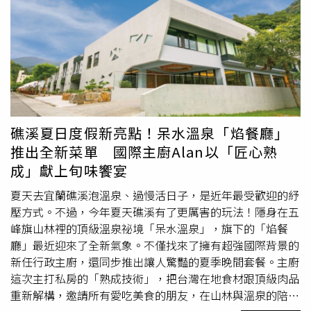
驗豐富的師傅分工合作，包括爐頭、砧板、炸台、蒸台等不
體皺鰓鯊在紀錄片中看起來相當帥氣，沒想到做成標本後卻
同工作崗位同步運作，每個環節都必須精準配合，只要其中
「白眼翻到後腦勺」，巨大反差迅速引起網友共鳴。不少人
一個流程延誤，就可能影響整場宴席出菜節奏，因此真正考
留言表示「這眼神充滿故事」、「根本就是社畜代表」、
驗的並不是哪一道菜最昂貴，而是總舖師是否有能力統籌整
「看起來怨氣很重」，更有熟悉海科館的民眾指出，館內不
個團隊，讓所有料理都在最佳狀態送到賓客面前。不少老饕
只有皺鰓鯊，還收藏另外四隻同樣神情厭世的鯊魚，歡迎大
也認為，高水準辦桌真正吸引人的地方，從來不是高級食材
家前往蒐集「厭世五鯊」，意外讓館藏標本成為最新熱門迷
愈多愈好，而是每一道料理都能吃出老師傅多年累積的經驗
因。不少人好奇，這些鯊魚標本究竟是刻意做成「翻白
與手藝。一張看似普通的菜單之所以讓內行人驚豔，原因就
眼」，還是真的長這樣？海科館研究典藏組主任陳麗淑強
礁溪夏日度假新亮點！呆水溫泉「焰餐廳」
在於它展現的不只是菜色豐富，更代表一場辦桌宴席背後最
調，標本師絕對沒有故意惡搞，也不是鯊魚生前「怨念太
推出全新菜單 國際主廚Alan以「匠心熟
難複製的真功夫。
深」，而是動物死亡後肌肉與神經自然變化，再加上標本製
成」獻上旬味饗宴
作程序共同造成的結果。海科館館藏「厭世五鯊」近日爆
紅，館方也藉機推廣鯊魚保育與海洋教育。（圖／國立海洋
夏天去宜蘭礁溪泡溫泉、過慢活日子，是近年最受歡迎的紓
科技博物館提供）她解釋，鯊魚和大多數脊椎動物一樣，每
壓方式。不過，今年夏天礁溪有了更厲害的玩法！隱身在五
顆眼球都由六條眼外肌控制方向，活體時依靠神經系統調節
峰旗山林裡的頂級溫泉祕境「呆水溫泉」，旗下的「焰餐
肌肉張力，因此眼球能保持正常位置；死亡後神經停止運
廳」最近迎來了全新氣象。不僅找來了擁有超強國際背景的
作，但六條眼外肌並不會同時鬆弛，其中位於眼球背側的上
新任行政主廚，還同步推出讓人驚豔的夏季晚間套餐。主廚
直肌與上斜肌通常仍保留部分張力。另一方面，標本製作時
這次主打私房的「熟成技術」，把台灣在地食材跟頂級肉品
必須移除眼窩內脂肪及支撐組織，而福馬林或酒精等固定液
重新解構，邀請所有愛吃美食的朋友，在山林與溫泉的陪伴
又會讓膠原蛋白及肌肉纖維收縮，在多重因素共同作用下，