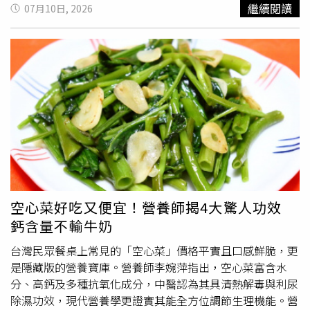
下，來一場前所未有的夏日美食探險。精通三國語言的國際
繼續閱讀
07月10日, 2026
眼球便容易向背側偏移，形成俗稱的「半吊眼」，也就是大
主廚Alan，用食材「天然原味」征服饕客這次帶領廚藝團隊
家看到的「翻白眼」模樣。海科館表示，目前爆紅的「厭世
全面升級的核心靈魂人物，是新任行政主廚劉宏威（Alan
五鯊」分別為皺鰓鯊、歐氏尖吻鯊、巨口鯊、雙髻鯊及鯨
Liu）。Alan 的廚藝生涯精彩得像一部周遊列國的遊記，他
鯊。皺鰓鯊擁有原始蛇形身軀及六對外露鰓裂，被視為現存
曾留學澳洲與新加坡，並在紐西蘭與日本深度生活過。這段
最古老的鯊魚之一；歐氏尖吻鯊則以細長如利劍般的吻部聞
國際歷練，讓他不僅精通中、英、日三國語言，更把多元文
名，外型極具辨識度；巨口鯊雖然體型龐大，卻是以濾食浮
化的精髓融入了料理靈魂中。礁溪夏日度假新亮點！呆水溫
游生物維生的溫和魚類；雙髻鯊因頭部呈槌狀而廣為人知；
泉「焰餐廳」推出全新菜單，國際主廚Alan以「匠心熟成」
至於鯨鯊則是目前世界上最大的魚類，也因溫馴個性而有
獻上旬味饗宴。（圖片提供／呆水溫泉焰餐廳）受過多國文
「海洋溫柔巨人」之稱。海科館典藏多件鯊魚標本，因神同
化薰陶的 Alan，料理哲學其實很純粹，就是「善用食材的
步「厭世臉」掀起討論，吸引不少民眾想朝聖打卡。（圖／
天然原味」。他深信，厲害的料理不需要複雜的化學調味，
國立海洋科技博物館提供）海科館館長王明源表示，鯊魚早
而是要靠精準的廚藝經驗與時間的物理變化（也就是熟
在4億多年前便已出現在地球，是維持海洋生態平衡不可或
成），去激發食材最極致的鮮甜。在 Alan 的帶領下，不管
空心菜好吃又便宜！營養師揭4大驚人功效
缺的頂級掠食者，但近年受到過度捕撈、棲地破壞等因素影
是大火直球對決的頂級牛排、講究火候的窯烤料理、細緻精
鈣含量不輸牛奶
響，許多物種數量持續下降，甚至面臨生存危機。他認為，
準的法式料理，甚至是跳脫框架的創意甜點，都展現出令人
「厭世五鯊」因社群迷因意外爆紅，不僅替忙碌生活中的民
驚豔的國際級水準。盛夏限定菜單：細品夏夜的熟成風味呼
台灣民眾餐桌上常見的「空心菜」價格平實且口感鮮脆，更
眾帶來歡笑，也成功拉近大眾與海洋生物的距離，希望大家
應熱情的夏天，焰餐廳這次特別以「匠心熟成，盛夏獻映」
是隱藏版的營養寶庫。營養師李婉萍指出，空心菜富含水
在關注有趣表情之餘，更能了解鯊魚在海洋生態中的重要角
為主題。這套新菜單可不只是單純換換菜色，而是主廚將最
分、高鈣及多種抗氧化成分，中醫認為其具清熱解毒與利尿
色，並從日常生活支持永續
海鮮
、減少海洋資源浪費，以實
拿手的熟成工藝與台灣在地當季食材完美融合的藝術品。套
除濕功效，現代營養學更證實其能全方位調節生理機能。營