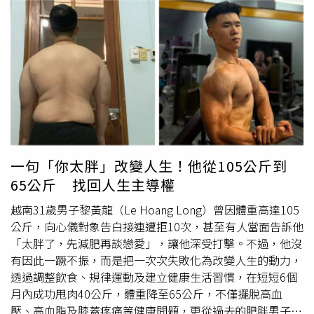
難看出紫色與綠色顏料覆蓋的區域發炎最為嚴重，反觀橘
色、粉色等部位則相對穩定。吳仁欽指出，紫色、綠色顏料
中常含有鈷、鉻、鎳等金屬化合物，部分人體質較敏感，免
疫系統可能將其視為外來物質，引發過敏反應，導致皮膚出
現濕疹、紅腫、水泡及大量滲液。1名20多歲男子日前完成
大面積彩色刺青，3天後刺青部位竟出現大量滲液。（圖／
翻攝自臉書，吳仁欽皮膚科）醫師進一步說明，若患者因搔
癢抓破皮膚，細菌便可能趁機入侵，引發次發性感染，使傷
口惡化，增加治療難度。因此，一旦刺青後出現持續紅腫、
劇烈疼痛、流膿或滲液等異常情況，應盡快就醫，避免延誤
一句「你太胖」改變人生！他從105公斤到
治療。吳仁欽提醒，並非所有人都適合彩色刺青，尤其有過
65公斤 找回人生主導權
敏體質或曾對金屬飾品、染髮劑等產生過敏反應者，更應提
高警覺。若有刺青需求，可事先與刺青師討論顏料成分，必
越南31歲男子黎黃龍（Le Hoang Long）曾因體重高達105
要時進行局部過敏測試，以降低過敏及感染風險，避免原本
公斤，向心儀對象告白接連遭拒10次，甚至有人當面告訴他
期待的刺青作品，最後變成難以收拾的皮膚問題。
「太胖了，先減肥再談戀愛」，讓他深受打擊。不過，他沒
有因此一蹶不振，而是把一次次失敗化為改變人生的動力，
透過調整飲食、規律運動及建立健康生活習慣，在短短6個
月內成功甩肉40公斤，體重降至65公斤，不僅擺脫高血
壓、高血脂及膝蓋疼痛等健康問題，更從過去的肥胖男子蛻