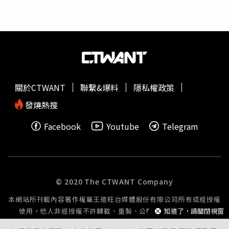
對澎湖的自然景色與在地文化充滿期待。他笑說，旅行結束
後還打算替自己安排一篇300字心得報告，記錄這趟特別的
旅程，也希望能把澎湖的美好分享給更多人。「2026澎湖
追風音樂燈光節」將於9月12日至10月3日盛大登場，活動
期間連續四個周六於澎湖觀音亭舉辦演唱會，並於9月13日
加碼一場演出，共計帶來五場巨星級音樂盛會。今年活動邀
集16組人氣與實力兼具的藝人接力演出，包括圭賢、盧廣
關於CTWANT
聯繫&爆料
隱私權政策
仲、周湯豪、玖壹壹、理想混蛋、TRASH、宇宙人、高爾宣
OSN及安心亞等卡司輪番登台，透過不同風格的音樂演出，
發燒熱搜
陪伴民眾度過充滿海風與光影魅力的秋日時光。主辦單位也
Facebook
Youtube
Telegram
邀請全台旅客走進澎湖，感受音樂、燈光與海島風情交織而
成的獨特魅力。
© 2020 The CTWANT Company
本網站所刊載內容著作權屬王道旺台媒體股份有限公司所有或經授權
使用，他人非經授權不許轉載、重製、公開播送或公開傳輸。
知道了，請關閉視窗