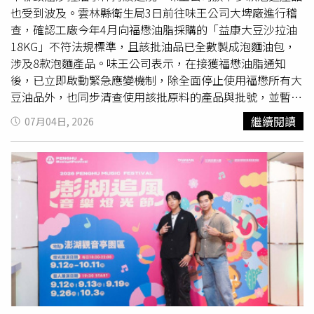
薑、大蒜或麻油以中和寒性。此外，由於空心菜含有草酸與
為這場奢華的晚宴畫下充滿儀式感的完美句點。打破冬天泡
也受到波及。雲林縣衛生局3日前往味王公司大埤廠進行稽
鞣酸，飲食上應避免同時攝取大量高鈣食物或
海鮮
，以免降
湯迷思！夏天溫泉配熟成美饌才是最高享受很多人以為泡湯
查，確認工廠今年4月向福懋油脂採購的「益康大豆沙拉油
低鈣質吸收，或引發腸胃功能不佳者的腹脹與消化不良。為
是冬天的專屬活動，但其實夏天泡湯更能放鬆。呆水溫泉焰
18KG」不符法規標準，且該批油品已全數製成泡麵油包，
了發揮最強的食療效果，李營養師建議民眾採取黃金搭配，
餐廳表示，在炎炎夏日泡湯，其實能幫身體排汗、促進新陳
涉及8款泡麵產品。味王公司表示，在接獲福懋油脂通知
例如空心菜炒豆包有助降低膽固醇，搭配牛肉或豬肝則可大
代謝，消除疲勞的效果非常好。當你結束一天的慢活行程，
後，已立即啟動緊急應變機制，除全面停止使用福懋所有大
幅提升鐵質吸收率，若將梗切細與絞肉同炒，更是牙口不佳
把身體浸泡在礁溪特有的無色無味「美人湯（碳酸氫鈉
豆油品外，也同步清查使用該批原料的產品與批號，並暫停
者的補鈣良方。最後李營養師呼籲，與其追求昂貴的營養
泉）」中，全身毛孔徹底舒張，緊繃的肌肉跟壓力瞬間都煙
相關半製品及成品出貨。此次受影響的產品共有8個品項，
繼續閱讀
07月04日, 2026
品，不如趁著產季把空心菜端上餐桌，用最平實的食材守護
消雲散。這時候，身體最渴望的就是補充優質蛋白質。從溫
包括原汁牛肉湯麵（袋裝）、紅燒牛肉湯麵（袋裝、碗
自己與家人的健康。
泉池走進充滿設計感的焰餐廳，窗外就是五峰旗綠意盎然的
裝）、金味王紅燒牛肉麵（碗裝）、十三香麻辣拌麵（袋
山景。桌上擺著主廚精心準備的熟成牛排，從皮膚毛孔的放
裝、碗裝）、辣辣麻辣燙湯麵（袋裝）、辣辣
海鮮
湯麵（袋
鬆，到舌尖味蕾的悸動，身心靈在溫泉蒸汽與山林美景的陪
裝）、素食麵（袋裝）及燻香素雞湯麵（桶裝）。味王指
伴下，得到了最完整的全感官療癒。今年夏天，不妨給自己
出，針對使用到問題原料的產品，目前正依《食安法》相關
放個假，來礁溪呆水溫泉，讓療癒的溫泉洗去疲憊，並好好
規定持續進行清查作業，後續結果將主動通報衛生主管機
品嚐焰餐廳的全新熟成美饌吧！【活動資訊與預訂專線】•
關，並全力配合相關處置措施。為保障消費者權益，味王已
餐廳名稱： 呆水溫泉 焰餐廳• 餐廳地址： 宜蘭縣礁溪鄉五
同步啟動全面回收及退貨機制。消費者若購買上述受影響產
峰路89之6號• 專案詳情與預約專線： 03-9883566• 備
品，自即日起至8月31日止，可持發票或產品實體，前往原
註： 夏季晚間套餐每日限量供應，敬請提前預約
購買通路或店家辦理退貨。