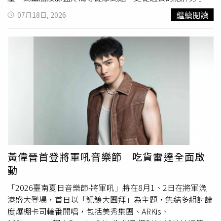
變成健身教練。黎黃龍坦言，自己最大的收穫並非減掉40公
繼續閱讀
07月18日, 2026
斤，而是終於戰勝了曾經的自己。根據《VnExpress》報
導，住在越南胡志明市的黎黃龍表示，自己並非從小就胖，
而是多年來缺乏運動、經常久坐，加上飲食不節制及容易囤
積脂肪的體質，體重逐年增加，到了2022年初已飆升至105
公斤。肥胖不只改變外貌，也逐漸侵蝕他的健康。他罹患高
血脂、高血壓，膝蓋更因長期承受過大重量，出現急性退化
性關節炎與關節疼痛，每天起床照鏡子時，甚至不敢正視鏡
中的自己，總覺得旁人正默默打量、評價他的身材。感情挫
折更讓他備受打擊。黎黃龍回憶，每次鼓起勇氣向喜歡的人
告白，換來的卻都是拒絕，有人刻意保持距離，也有人直接
告訴他：「你太胖了，先瘦下來再考慮談戀愛。」連續10次
告白失敗後，他沒有繼續沉溺於自卑，而是決定徹底改變人
黃偉晉首登將軍吼音樂節 吃貨雷達全面啟
生，於2022年1月正式展開減重計畫。他採用「熱量赤字」
動
（Calorie Deficit）飲食方式，也就是每天攝取的熱量低於
身體消耗的熱量，但並未採取激烈節食，依然維持一天三
「2026臺南夏日音樂節-將軍吼」將在8月1、2日在將軍漁
餐。平日每餐大多以約200公克雞胸肉、瘦肉或
海鮮
搭配少
港盛大登場，首日以「鯤鯓大團拜」為主題，集結多組討論
量白飯或糙米，再配100至150公克水煮或清蒸蔬菜；早餐
度爆棚卡司輪番開唱，包括美秀集團、ARKis、