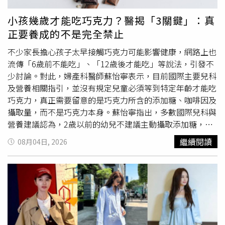
未來可望獲得返還，但對人口只有300人的小鎮而言，仍是
瘍、內出血，甚至引發敗血性休克、危及生命。泰國疾病管
一筆相當沉重的負擔。他希望，等工程全部完成後，居民終
制部門表示，當地感染痢疾阿米巴原蟲的致死率極低，40年
小孩幾歲才能吃巧克力？醫揭「3關鍵」：真
於能擺脫困擾20多年的惡臭，也希望外界未來提起聖瑪麗鎮
來僅有17例感染紀錄。此外，報導透露，痢疾阿米巴與俗稱
正要養成的不是完全禁止
時，不再只想到那股令人作嘔的魚臭味，而是記住它原本優
「食腦變形蟲」的福氏內格里原蟲（Naegleria fowleri）是
美的海岸風光。談起這一路走來的歷程，萊恩感慨表示，小
完全不同的病原體，後者通常生存於溫暖的淡水環境，透過
不少家長擔心孩子太早接觸巧克力可能影響健康，網路上也
鎮多年來幾乎只能靠自己，始終沒有放棄爭取改善環境，
接觸鼻腔而感染並侵入腦部，引發原發性阿米巴腦膜腦炎，
流傳「6歲前不能吃」、「12歲後才能吃」等說法，引發不
「我們一直努力、一直奮戰，因為我們知道，自己堅持的是
致死率高達96%以上。
少討論。對此，婦產科醫師蘇怡寧表示，目前國際主要兒科
正確的事。」
及營養相關指引，並沒有規定兒童必須等到特定年齡才能吃
巧克力，真正需要留意的是巧克力所含的添加糖、咖啡因及
攝取量，而不是巧克力本身。蘇怡寧指出，多數國際兒科與
營養建議認為，2歲以前的幼兒不建議主動攝取添加糖，因
此不建議提供巧克力，主要原因並非巧克力有害，而是市售
繼續閱讀
08月04日, 2026
巧克力通常含有較高的糖分，若過早攝取，可能影響幼兒飲
食習慣及健康。此外，巧克力中也含有咖啡因及天然成分可
可鹼（Theobromine）。蘇怡寧表示，許多人不知道巧克力
含有刺激性成分，但一般牛奶巧克力中的咖啡因含量其實不
高，通常僅有數毫克，遠低於一杯咖啡，因此偶爾少量食
用，與經常飲用咖啡、濃茶、可樂或能量飲料所攝取的咖啡
因並不能相提並論。至於不少家長擔心巧克力會導致性早