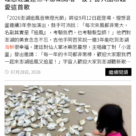
產、品牌展售到料理展演，將屏東飲食風景搬進展場，開展
對他的表現給予高度肯定：「多明尼克的許多特質彷彿一開
愛這首歌
首日即湧入不少參觀人潮，試吃、互動與選購氣氛熱絡。除
始就寫進了這角色的DNA。」多明尼克塞薩以自然真摯的演
了料理展演，屏東館也安排小辣椒營養師講座、舞台互動遊
出，詮釋一名19歲青年內心的矛盾與渴望：既渴望被世界看
「2026澎湖追風音樂燈光節」將從9月12日起登場，理想混
戲、親子DIY體驗，以及消費滿額抽獎、打卡送好禮等活
見，又不知道自己真正想成為什麼樣的人。他不僅展現角色
蛋連續3年參加演出，鼓手可沛說：「每次來風都非常大，
動，讓民眾在逛展、品嚐之餘，能更深入了解屏東的農漁產
對料理世界的逐漸著迷，更刻畫出在人際關係與人生選擇間
名副其實是『追風』，考驗我們，也考驗髮型師！」他們對
業與地方文化。
掙扎成長的過程，讓這場發生於廚房裡的青春冒險充滿真實
澎湖的美食念念不忘，吉他手阿哲笑說一連3年能吃到澎湖
力量。多明尼克塞薩直擊角色靈魂的演出，也成為《野生狂
海鮮
很幸福，建廷對仙人掌冰朝思暮想，主唱雞丁對「小混
廚》首映後獲得影評一致好評、獲得爛番茄97%新鮮度的重
蛋」發出邀請：「每一年的卡司都非常棒，歡迎大家跟我們
要原因。在《野生狂廚》中，話題新星多明尼克塞薩（左）
一起來澎湖追風又追星！」宇宙人歡迎大家到澎湖聽新歌。
飾演迷惘的青年東尼。（圖／CATCHPLAY提供）除了多明
（圖／三立提供）宇宙人則說澎湖的海風很舒服：「每次來
繼續閱讀
07月28日, 2026
尼克塞薩的亮眼演出，《野生狂廚》更邀請影帝級演員安東
澎湖演出都有一種很chill的感覺，今年歡迎大家來澎湖聽新
尼奧班德拉斯加盟，飾演深刻影響東尼人生的重要恩師
歌！」他們日前在五月天演唱會擔任嘉賓，高喊新專輯9月
「Chef」，與話題新星攜手演繹亦師亦父的靈魂羈絆。導演
見，令歌迷期待不已。連理想混蛋也被圈粉：「我們的吉他
麥特強森透露，安東尼奧班德拉斯之所以能精準詮釋這位神
手阿哲非常喜歡宇宙人的新歌，練團時都在彈〈沒有人像我
秘主廚，不僅來自深厚的演技功力，更因他本人就是熱愛料
一樣〉，很期待在現場聽前輩表演這首超好聽的歌。」怕胖
理的美食狂熱者。麥特強森笑說：「安東尼奧自己經營八家
團打趣說不怕澎湖的風了。（圖／三立提供）怕胖團是第二
餐廳，而且非常熱愛料理。他知道怎麼處理魚、怎麼去鱗、
次參加，上回來的時候他們擔心「強風來襲對變瘦的我們會
怎麼分切，也很會做西班牙
海鮮
燉飯。」正因具備真實料理
有影響」，這回笑稱：「今年可能不怕風，畢竟越來越『穩
經驗，安東尼奧班德拉斯在片中展現出專業主廚的強大氣
重』了。」他們對於在澎湖演出印象非常好：「天氣很好，