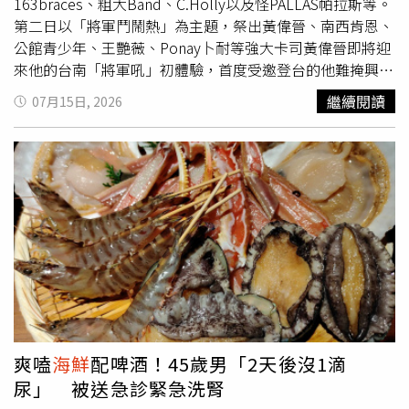
則吃4顆蛋白或約50公克燕麥，運動前再補充一根香蕉或一
163braces、粗大Band、C.Holly以及怪PALLAS帕拉斯等。
條地瓜，作為訓練時的能量來源。改變飲食初期並不容易。
第二日以「將軍鬥鬧熱」為主題，祭出黃偉晉、南西肯恩、
過去習慣大啖河粉、白飯及重口味料理的他，突然每天吃雞
公館青少年、王艷薇、Ponay卜耐等強大卡司黃偉晉即將迎
胸肉和水煮蔬菜，一度十分痛苦，甚至好幾次萌生放棄念
來他的台南「將軍吼」初體驗，首度受邀登台的他難掩興
頭。然而，幾週後，他開始感受到身體變化。「每吃完一
奮，表示：「早耳聞現場觀眾的無比熱情。」他特別嚮往在
繼續閱讀
07月15日, 2026
餐，我都覺得身體變得更輕盈。」黎黃龍說。隨著身體逐漸
海港邊開唱的感覺：「非常期待能與粉絲一起吹著夏夜晚
適應新的飲食模式，他也調整進食順序，改成先吃蔬菜、再
風，享受最舒服的演出氛圍。」其實他對台南毫不陌生，私
吃蛋白質、最後才攝取澱粉，同時放慢進食速度，在感覺約
下常和好友相約南下「耍廢」放鬆。談到在地美食，黃偉晉
八分飽時便停止進食，避免過量攝取熱量。除了控制飲食，
大推必喝的牛肉湯與傳統米糕，雖然平常較少碰
海鮮
，卻唯
他每週固定前往健身房5至6天，上午安排有氧及核心訓練，
獨對
海鮮
炒麵與炒蛤蜊情有獨鍾，展現了獨特的吃貨雷達。
下午則進行重量訓練，希望增加肌肉量並提升基礎代謝。剛
他驚喜預告今年絕對有機會讓新作品與大家見面，呼籲歌迷
開始運動時，連最基本的坐下、站起都會讓肌肉痠痛，體力
們在享受將軍吼演出的同時，也可以好好期待他今年的全新
也很快耗盡，有些特別疲憊的日子，他甚至站在健身房門口
面貌。公館青少年與台南相當有緣。（圖／臺南市政府觀光
猶豫是否該放棄。但每當這個念頭浮現，他總會對自己說一
旅遊局提供）公館青少年興奮表示：「去年因天候因素錯過
句：「繼續堅持。」隨後再走進健身房完成當天訓練。美國
演出，今年終於能站上將軍吼，真的非常期待！」難得來到
國家衛生研究院（NIH）彙整研究指出，若每天維持約500
將軍漁港，團員們早已鎖定在地美食，笑說：「如果有生魚
大卡的熱量赤字，每週約可減重0.2至0.9公斤；而美國哈佛
片，主唱欸登一定可以橫掃好幾盤！」也不忘點名牛肉湯、
爽嗑
海鮮
配啤酒！45歲男「2天後沒1滴
大學（Harvard University）研究也指出，阻力訓練不僅能
鱔魚意麵等台南經典小吃。提到與台南的緣分，公館青少年
尿」 被送急診緊急洗腎
增加肌肉量，也能提升身體靜態代謝率，使人體即使休息時
分享，第一支MV〈要不要跟我出去走一走〉就是在台南拍