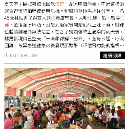
仍可消耗更多熱量。黎黃龍的努力很快獲得回報，短短6個
攝，因此對這座城市格外有感情。
夏天不少民眾喜歡揪團吃
海鮮
、配冰啤酒消暑，不過這樣的
月便成功減去40公斤，體重從105公斤降至65公斤。隨著體
飲食習慣恐怕暗藏健康危機。腎臟科醫師洪永祥分享，一名
重下降，他的高血壓、高血脂恢復正常，膝蓋疼痛完全消
45歲林姓男子與友人到海產店聚餐，大啖生蠔、蝦、蟹等
海
失，過去緊繃的衣服變得寬鬆，臉部輪廓也愈發明顯，就連
鮮
，並搭配冰啤酒，沒想到返家後開始劇烈上吐下瀉，腳踝
爬樓梯都不再氣喘吁吁。成功瘦身後，黎黃龍投入健身產
也腫脹劇痛到無法站立，在吞了幾顆強效止痛藥的兩天後，
業，成為一名健身教練，並透過社群平台分享自己的減重歷
林男發現自己整天「一滴尿都解不出來」，全身水腫、呼吸
程，吸引不少網友關注，也鼓勵許多人開始改變生活方式。
困難，被緊急送往急診後發現肌酸酐（評估腎功能的指標）
他的母親更常自豪地向鄰居分享兒子的蛻變故事。如今的黎
直接飆破正常值的數倍，已成急性腎損傷，由於尿毒素太高
繼續閱讀
07月15日, 2026
黃龍雖然仍是單身，但他坦言，感情早已不是人生最重要的
必須立刻安排緊急洗腎，一頓
海鮮
大餐差點讓他後半輩子都
目標。「我最大的勝利，不是減掉40公斤。」他說，「真正
要與洗腎機為伍。腎臟科醫師洪永祥在臉書粉專「洪永祥醫
的勝利，是戰勝過去那個自卑、想放棄的自己。」他認為，
師的慢性腎衰竭攻城療法」發文指出，夏季食用
海鮮
主要有
這38公斤（應為40公斤）的改變，不只是體重計上的數
以下三大傷腎風險：1.致命的病菌：食物中毒與脫水夏天的
字，而是一段靠著紀律、毅力與永不放棄，一步步走出來的
超高溫是細菌的溫床。
海鮮
若在貯存或運輸過程中稍微離開
人生旅程。
低溫環境，腸炎弧菌（Vibrio parahaemolyticus）或致命的
創傷弧菌（Vibrio vulnificus）就會瘋狂滋生。當我們吃下不
新鮮或未徹底煮熟的
海鮮
時，嚴重的食物中毒會引發劇烈的
嘔吐與腹瀉。這種嚴重的體液流失（脫水）會導致腎臟血流
量驟降。一旦腎臟缺血、缺氧，就會在短短幾小時內併發
「急性腎小管壞死」，直接導致急性腎衰竭。2.急性的痛