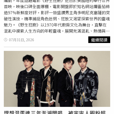
有機會抽中價值NT$20,000+10%的天成逸旅-蝴蝶谷會館精
編劇，年度話題電影《野生狂廚》近日於美國紐約舉行世界
緻客房平旺日雙人住宿券。海霸王集團推出超值美食餐券，
首映，映後口碑全面爆棚，電影開盤即於知名網站爛番茄締
最低下殺至5折起，人氣「日式雙人海陸套餐」只要688
造97%新鮮度好評，影評一致盛讚男主角多明尼克塞薩的突
元，「16OZ和風海陸雙人鍋」也只要788元，即可享用澎
破性演技，精準捕捉角色迷惘、狂放又渴望探索世界的靈魂
湃大肉盤搭配新鮮
海鮮
拼盤；熱銷桌菜「好霸料理」全新升
魅力。《野生狂廚》以1970年代廚房文化為舞台，直擊在
級版，10人桌席原價8,000元+10%，特價5,000元，即可品
混亂中摸索人生方向的年輕靈魂，展開充滿混亂、熱情與未
嚐道以
海鮮
為主的豐盛料理。交通部觀光署則呼應大會主
知的青春篇章。擅長融合紀錄真實感與劇情敘事的鬼才導演
繼續閱讀
07月31日, 2026
題，邀請民眾走進「臺灣觀光館」，集結54家特色業者共襄
麥特強森，身兼《野生狂廚》導演與編劇，這次以狂放手法
盛舉。開展當日觀光署特別邀請味全龍啦啦隊小龍女，化身
直擊廚房職人的熱血與生命軌跡。為了打造電影中1970年
「風土應援團」熱力登場；8月3日另有《型男大主廚》主持
代的濱海小鎮氛圍，他在撰寫劇本期間特地搬到故事發生
人詹姆士帶領民眾探索展館美味亮點。展覽期間，臺灣觀光
地：美國麻薩諸塞州普羅溫斯敦，親自感受當地街景、餐館
代言人「喔熊組長」也將化身「風土釀造長」，與民眾近距
文化與生活節奏，捕捉自由氣息與未知可能的青春年代。麥
離互動。客家館則集結全台優質客庄業者展售特色產品，特
特強森表示：「我想捕捉的，是一個還不知道自己未來會成
別打造「客庄市場好好玩」展示空間，以市場情境呈現客庄
為誰的人。」《野生狂廚》聚焦一段關於青春、迷惘、自我
多元食材，讓民眾沉浸式體驗客庄市場氛圍。客家館首日開
探索，並在生命轉角找到熱情與方向的成長旅程，屬於所有
幕活動則特別舉辦「三味交織客家宴」，邀請「阿爸的客家
人生命中那段最真實混亂、卻也最珍貴動人的青春歲月。在
菜」郭敏昌主廚登台精彩展演，展覽期間凡於現場消費滿
《野生狂廚》中飾演「東尼」的新生代演員多明尼克塞薩，
1,288元，即可獲得精美好禮。各地方縣市政府亦帶來極具
憑藉細膩又充滿爆發力的演出，首映後迅速成為外媒關注焦
在地特色的美食，其中，屏東館以「屏東好味」從農漁特
點，更被視為今年獎季最受期待的新星之一。導演麥特強森
理想混蛋連三年澎湖開唱 被宇宙人圈粉超