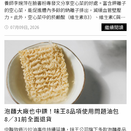
際行動翻轉對鯊魚「兇猛、危險」的刻板印象。海科館表
餐的鋪陳就像一齣高潮迭起的舞台劇，從開胃菜到甜點都充
養師李婉萍在臉書粉專發文分享空心菜的好處。富含鉀離子
示，「厭世五鯊」目前分別展示於主題館及典藏館，暑假期
滿驚喜：礁溪夏日度假新亮點！呆水溫泉「焰餐廳」推出全
的空心菜，能促進體內多餘的鈉離子排出，減緩血管壁壓
間歡迎民眾親自前往朝聖，不僅能近距離欣賞這群爆紅的
新菜單，國際主廚Alan以「匠心熟成」獻上旬味饗宴。（圖
力。此外，空心菜中的菸鹼酸（維生素B3）、維生素C與葉
「迷因明星」，也能深入認識牠們歷經數億年演化而來的生
片提供／呆水溫泉焰餐廳）• 前菜驚喜開場： 先由一盤清
綠素，能協同調節膽固醇水平並強化血管彈性，降低血管發
繼續閱讀
07月09日, 2026
物特性與海洋生態價值，讓這場因「翻白眼」引發的網路熱
爽、充滿南歐風情的「地中海式沙拉」拉開序幕。內容為慢
炎及動脈硬化的風險，是長期攝取重口味外食者穩定血壓、
潮，成為更多人關心海洋保育的起點。海科館邀請民眾暑假
火舒肥煄香炙烤章魚腳，小農植栽綠葉，佐煙煄紅椒醬汁。
保護心臟的綠色神隊友。李營養師表示，最容易被大眾低估
走訪主題館及典藏館，近距離欣賞爆紅的「厭世五鯊」。
的是空心菜驚人的鈣質含量，每100公克的空心菜含鈣量高
冷前菜緊接著登場的是冷前菜主角們：嚴選口感Q彈爽脆的
（圖／國立海洋科技博物館提供）
達105毫克，同體積比較甚至更勝牛奶，是蔬食者與乳糖不
「文心鮑魚」，搭配帶有海洋鹹香的「海藻沙拉」，以及入
耐症患者的優質補鈣首選。不過，由於植物性鈣質的吸收率
口即化的「炙燒胭脂蝦」。最厲害的是，主廚特別研發了
相對較低，李營養師提醒，飯後可搭配芭樂、奇異果或鳳梨
「焦糖蝦皇醬」，並運用現代分子料理手法做成「氮氣陳醋
等富含維生素C的水果，能有效提升人體對鈣質的吸收。除
蕃茄」，把夏天的酸香與
海鮮
的鮮甜提煉到極致，吃起來非
了心血管與骨骼健康，空心菜對於靈魂之窗與腸道也是好處
常開胃。• 湯品溫柔暖胃： 接著送上的是「卡布其諾菌菇
多多。李營養師說明，空心菜含有大量的類胡蘿蔔素與維生
湯」。主廚把多種菇類經過長時間慢火烘烤與燉煮，鎖住濃
素A，能維持眼部黏膜健康，舒緩螢幕族的氧化壓力；其特
郁香氣，口感滑順濃郁，在吃主菜前先溫柔地溫潤你的胃。
有的木質素與粗纖維，則能促進腸道蠕動、改善便秘。同
• 主菜震撼視覺： 雙主菜在「窯烤熟成小春雞」後，延伸
時，空心菜豐富的葉酸也是造血與預防貧血的功臣，吃一份
至收尾前的「28 days 乾式熟成牛肋眼」，並提供「熟成巧
泡麵大廠也中鏢！味王8品項使用問題油包
就能補足成人每日建議攝取量的五分之一。在消化系統方
克力豚」給不食用牛的貴賓們，每一口都是視覺與味覺愉悅
8／31前全面退貨
面，空心菜的果膠與維生素B2能保護胃黏膜，不過因其性
享受。• 夢幻甜點結尾： 快樂的晚餐最後，由手工現製的
質偏寒，脾胃虛寒或易腹瀉者切勿過量，烹調時可加入老
「夢幻巧克力」或充滿大人風味的正統「提拉米蘇」擔綱，
中聯致癌沙拉油事件持續延燒，味王公司旗下多款泡麵產品