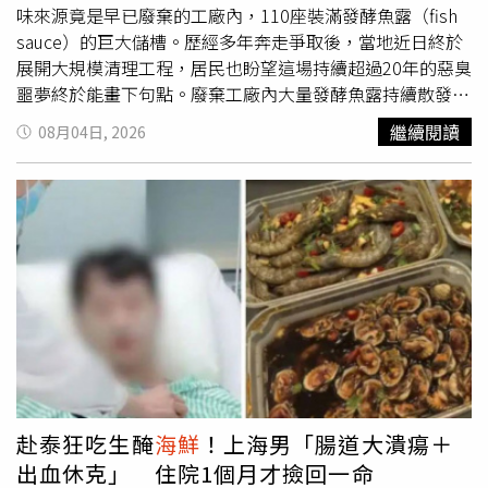
孕，但原本期待迎接新生命時，卻在人生最幸福的時刻遭逢
味來源竟是早已廢棄的工廠內，110座裝滿發酵魚露（fish
重大打擊。就在第一胎預產期前一週，她發現丈夫外遇，小
sauce）的巨大儲槽。歷經多年奔走爭取後，當地近日終於
三甚至直接闖進家中，當面要求她離婚，表示希望能與丈夫
展開大規模清理工程，居民也盼望這場持續超過20年的惡臭
交往，讓她瞬間跌入人生谷底。婚姻失敗並未擊倒
噩夢終於能畫下句點。廢棄工廠內大量發酵魚露持續散發惡
SAKIKO，她選擇重新振作，靠著努力創業闖出一片天，事
臭，只要風向改變，整座小鎮都會聞到刺鼻魚腥味。綜合美
繼續閱讀
08月04日, 2026
業高峰時年營業額一度達5000萬日圓（約新台幣1070萬
聯社報導，事件發生在加拿大紐芬蘭與拉布拉多省
元）。然而，命運再次給她考驗，41歲時被診斷罹患肛門管
（Newfoundland and Labrador）聖瑪麗鎮（St.
癌。歷經漫長治療及化療後，她終於在家人的陪伴下戰勝病
Mary's）。這座位於加拿大最東端省分的美麗海岸小鎮，因
魔，也讓她更加珍惜如今與家人相聚的每一天。除了兩位女
大西洋
海鮮
醬公司（Atlantic Seafood Sauce Company）20
性分享人生故事外，本集節目還邀請女星加藤夏希及寫真女
多年前倒閉後遺留下來的發酵魚露，讓居民多年來飽受惡臭
星天木純擔任來賓。天木純公開14歲時的辣妹舊照，與現在
折磨。工廠停業後便遭棄置，約110座大型儲槽仍留在廠
清新形象形成強烈對比，讓主持群直呼幾乎認不出來。天木
區，每座內部存放約3000加侖（約1萬1350公升）的發酵魚
純坦言，學生時期個性十分叛逆，不但曾在課堂上干擾老師
露。多年來建築逐漸失修，不僅窗戶破裂、屋頂被強風吹
上課，還會直接對不喜歡的老師大喊「吵死了」，直到為了
毀，今年1月暴風雨更吹垮部分牆面，但儲槽內魚露仍持續
考進姊姊就讀的高中，提高在校成績與評價，才決定告別辣
在細菌作用下發酵，只要風吹向小鎮，濃烈腐臭味便瀰漫整
妹生活，重新調整自己的人生方向。她也分享一段感情創
個社區，嚴重影響居民生活品質。擔任志工鎮長的史蒂夫萊
傷，表示曾遇到一位讓自己認真考慮步入婚姻的男子，沒想
恩（Steve Ryan）表示，那股味道根本難以形容，「就像你
赴泰狂吃生醃
海鮮
！上海男「腸道大潰瘍＋
到算命師提醒「這個男人一定有問題」，隔天她當面追問，
一生聞過最臭的腐爛魚味，再放大100倍。」他說，居民多
出血休克」 住院1個月才撿回一命
對方竟坦承早已結婚，讓她意外成為第三者。雖然她嘴上故
年來持續向政府爭取協助，希望徹底清除這處污染源，如今