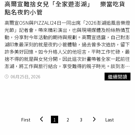
高爾宣難捨女兒「全家遊澎湖」 樂當吃貨
點名夜釣小管
高爾宣OSN與PIZZALI24日一同出席「2026澎湖追風音樂燈
光節」記者會，帶來精彩演出，也與現場媒體及粉絲熱情互
動，分享對今年活動的期待與規劃。高爾宣透露，自己對澎
湖印象最深刻的就是夜釣小管體驗，過去曾多次造訪，留下
許多美好回憶。如今升格人父的他坦言，平時工作忙碌，最
捨不得的就是與女兒分開，因此這次計畫帶著全家一起前往
澎湖，將工作與旅行結合，享受難得的親子時光。談到澎湖
美食，高爾宣更是如數家珍，直呼演出結束後一定要大啖
海
繼續閱讀
06月25日, 2026
鮮
及澎湖特色XO醬料理。身為鐵人三項愛好者的他，也對
澎湖各項運動賽事充滿興趣。當聽聞澎湖馬拉松補給站曾提
供龍蝦、花枝丸等在地美食時，立刻笑說相當心動，甚至萌
生報名參賽的念頭，更當場毛遂自薦，希望有機會擔任明年
澎湖秋季運動休閒觀光嘉年華代言人。「2026澎湖追風音
樂燈光節」將於9月12日至10月3日盛大登場，活動期間連
First
1
2
3
Last
續四個周六於澎湖觀音亭舉辦演唱會。（圖／三立提供）首
次造訪澎湖的PIZZALI則表示，這次將與女友同行，兩人都