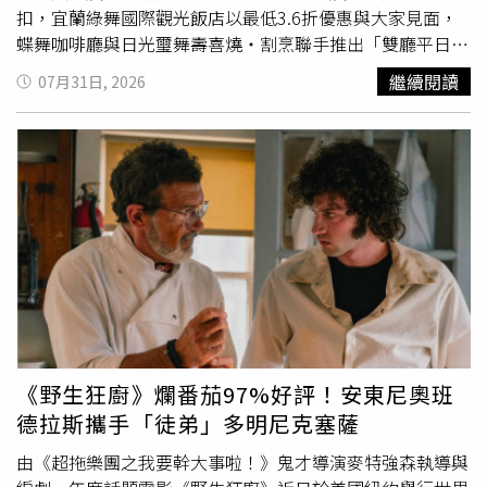
視而不見。」據悉，新疆近2,600萬人口中，少數民族約占
扣，宜蘭綠舞國際觀光飯店以最低3.6折優惠與大家見面，
將近2/3，其中包括以穆斯林為主的維吾爾族（Uygur）及
蝶舞咖啡廳與日光璽舞壽喜燒・割烹聯手推出「雙廳平日餐
哈薩克族（Kazakh）。美國國土安全部主管貿易與經濟安
券四人優惠組」$3,560，旅客可依喜好選擇精緻西式料理或
繼續閱讀
07月31日, 2026
全事務的助理部長庫爾庫梅利斯（Aris Kourkoumelis）表
壽喜燒套餐；首次登場的「御膳套餐雙人餐券」$1,400起，
示：「進口商應該明白，任何試圖規避今天措施，並明知故
集結日光璽舞主廚招牌菜色，以日式御膳形式呈現主餐、配
犯進口涉及強迫勞動生產商品者，都將依法追究到底。」北
菜與在地風味，讓旅客享受更具儀式感的午間餐敘。晶華國
京方面則始終否認有關大規模拘禁、侵犯人權及強迫勞動的
際酒店集團今年則以「吃喝玩樂一站購足」為主軸推出多款
指控，並表示相關指控主要針對維吾爾族群。中國駐美國大
超值優惠券，其中最受矚目的三大必買亮點為azie「爐烤厚
使館發言人譴責美方此次新增制裁名單，稱所謂強迫勞動的
切日本A5和牛排12oz雙人分享餐」、北投泉源閣「總舖師
指控「完全是謊言」，「中國法律明確禁止強迫勞動。中國
酒家宴席十人桌菜」及故宮晶華「晶華好味道平日晚餐四人
堅決反對美國利用所謂『強迫勞動』議題抹黑中國、干涉中
合菜優惠券」，展場單筆消費滿1萬元，前30名再加贈栢麗
國內政，並打壓中國企業。」此次公布的黑名單，也為美國
廳平日下午茶單人招待券(價值1,298元)。台灣美食展夢幻
本週一系列針對具有商業利益中國企業的升級措施畫下句
餐券、住宿券1.9折起，各地方縣市政府亦帶來極具在地特
點。本週稍早，美國政府宣布禁止進口新型中國製機器人及
色的美食。圖為屏東館。（圖／屏東縣政府提供）天成飯店
功率逆變器（Power Inverters），理由是涉及國家安全及
集團推出各式美食餐券，包括米其林餐盤推薦頂級牛排館極
《野生狂廚》爛番茄97%好評！安東尼奧班
供應鏈脆弱性。此外，白宮也對一批中國大陸及香港航運公
致美饌通用券、五星級飯店平日自助午晚餐或假日下午茶餐
德拉斯攜手「徒弟」多明尼克塞薩
司祭出制裁，指控這些公司營運的船舶涉嫌將伊朗石油運往
券、平日粵式港點兌換券、招牌烤鴨四人合菜券、台北人氣
中國。
餐酒館饗食通用券等下殺5.1折起。於旅展現場加入會員，
由《超拖樂團之我要幹大事啦！》鬼才導演麥特強森執導與