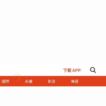
下載 APP
國際
永續
影音
專題