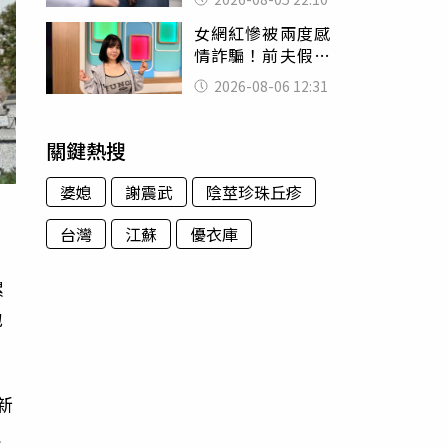
別再誤會
女網紅慘被兩度感
情詐騙！前夫假割
頸詐光200萬再遇假
2026-08-06 12:31
富商「養套殺2000
萬」
關鍵熱搜
婆媳
謝震武
陰莖珍珠丘疹
台灣
江蘇
優衣庫
累
地
新
生