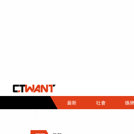
社會首頁
娛樂首頁
財經首頁
政
:::
最新
社會
娛
時事
即時
熱線
:::
直擊
大條
人物
調查
專題
３Ｃ