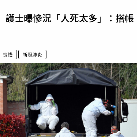
寵物
！ 護士曝慘況「人死太多」：搭帳
運勢
運動
梅酒
喪禮
新冠肺炎