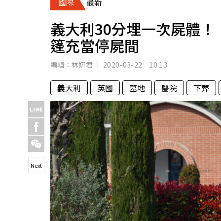
國際
最新
人物
汽車
義大利30分埋一次屍體
專欄
篷充當停屍間
房產新勢力
編輯：
林姸君
2020-03-22 10:13
義大利
英國
墓地
醫院
下葬
Next