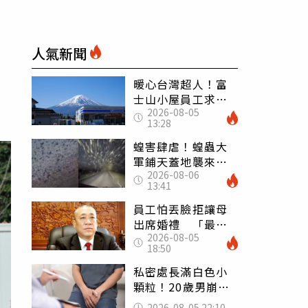
人氣新聞
暖心台灣超人！富
士山小屋員工求助
2026-08-05
「想活下去」 山
13:28
友狂背物資上山：
台灣真的是寶島
蝗害肆虐！蝗蟲大
軍鋪天蓋地襲來宛
2026-08-06
如末日 網驚：聖
13:41
經十災
員工怕丟臉拒讓母
出席婚禮 「最愛
2026-08-05
發錢老闆」震怒開
18:50
除：我看不起你
私密處長滿白色小
顆粒！20歲男崩潰
求診 醫曝5大真相
2026-08-05 22:10