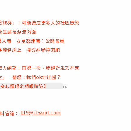
險族群」：可能造成更多人的社區感染
衛生部長淚流滿面
萬人看 女星怒連署：公開會員
暴斃倒床上 援交妹嚇歪落跑
華人絕望：再選一次，我絕對乖乖在家
」 醫怒：我們ok你出國？
【安心護眼定期眼睛險】
PR
119@ctwant.com
爆料信箱：