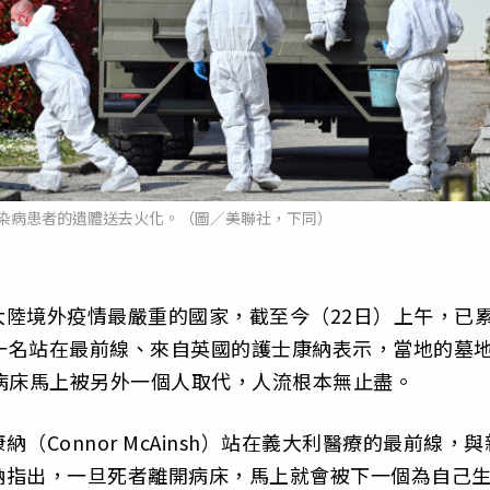
染病患者的遺體送去火化。（圖／美聯社，下同）
陸境外疫情最嚴重的國家，截至今（22日）上午，已
此，一名站在最前線、來自英國的護士康納表示，當地的墓
病床馬上被另外一個人取代，人流根本無止盡。
Connor McAinsh）站在義大利醫療的最前線，與
納指出，一旦死者離開病床，馬上就會被下一個為自己