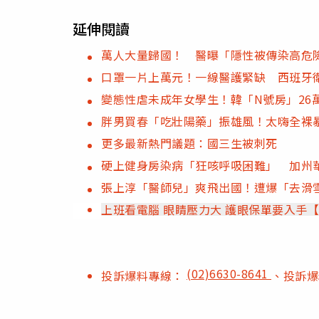
延伸閱讀
萬人大量歸國！ 醫曝「隱性被傳染高危
口罩一片上萬元！一線醫護緊缺 西班牙
變態性虐未成年女學生！韓「N號房」26
胖男買春「吃壯陽藥」振雄風！太嗨全裸
更多最新熱門議題：國三生被刺死
硬上健身房染病「狂咳呼吸困難」 加州
張上淳「醫師兒」爽飛出國！遭爆「去滑雪
上班看電腦 眼睛壓力大 護眼保單要入手
(02)6630-8641
投訴爆料專線：
、投訴