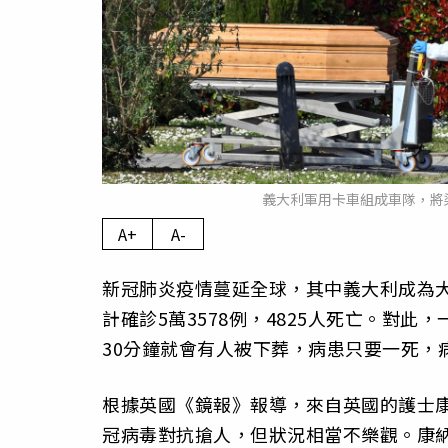
義大利軍用卡車組成車隊，將
A+
A-
新冠肺炎疫情蔓延全球，其中義大利成為大
計確診5萬3578例，4825人死亡。對
30分鐘就會有人被下葬，病患只要一死，
根據英國《鏡報》報導，來自英國的護士康納（
冠病毒對抗搶人，但狀況相當不樂觀。康