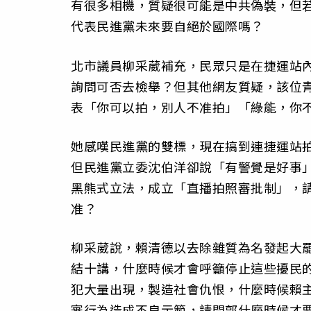
有很多相機，質疑很可能是中共偽裝，但
代表民進黨未來要自絕於國際嗎？
北市議員柳采葳補充，民眾只是在捷運站
詢問可否去檢舉？但其他網友質疑，該位
表「你可以拍，別人不准拍」「綠能，你
她感嘆民進黨的雙標，現在搞到連捷運站
但民進黨立委沈伯洋卻說「有警覺是好事
黑熊式立法，成立「直播拍照審批制」，
准？
柳采葳說，賴清德以去除雜質為名發起大
結十講，什麼時候才會呼籲停止這些擾民
犯大量出現，製造社會仇恨，什麼時候賴
審行為造成不良示範，請問郭什麼時候才