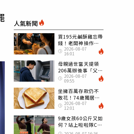
罷
人氣新聞
買195元鹹酥雞忘帶
錢！老闆神操作
2026-08-07
「倒找5元」 全網
16:01
看哭：這就是台灣
母親過世當天提領
206萬辦後事「父子
2026-08-07
遭判刑」 律師：
09:55
搶錢先下手是罪
坐擁百萬存款仍不
敢花！74歲獨居翁
2026-08-07
「1餐只吃1片吐
12:01
司」 半年後暴瘦
嚇壞女兒
9歲女孩60公斤又如
何？站上啦啦隊C位
驚艷全場 千萬網
2026-08-07 16:36