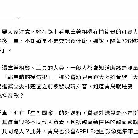
上要大家注意，她在路上看見拿著相機在拍街景的可疑
多工具，不知道是不是要記錄什麼，還說，隨著726越
多」。
、還拿著相機、工具的人員，一般人都會知道應該是測
，「郭昱晴的模仿犯」」還公審幼兒台跳大陸抖音歌「
民進黨立委林楚茵之前被發現玩抖音，難道青鳥就是雙
跳抖音歌？
托車上貼有「星型圖案」的外送箱，質疑外送員是不是
，其實有很多不同代表意義，包括越南新住民的越南國
共同路人？此外，青鳥也公審APPLE地圖影像蒐集車