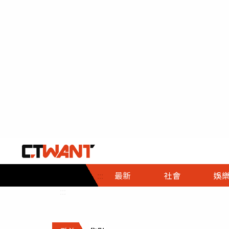
社會首頁
娛樂首頁
財經首頁
政
:::
最新
社會
娛
時事
即時
熱線
:::
直擊
大條
人物
調查
專題
３Ｃ