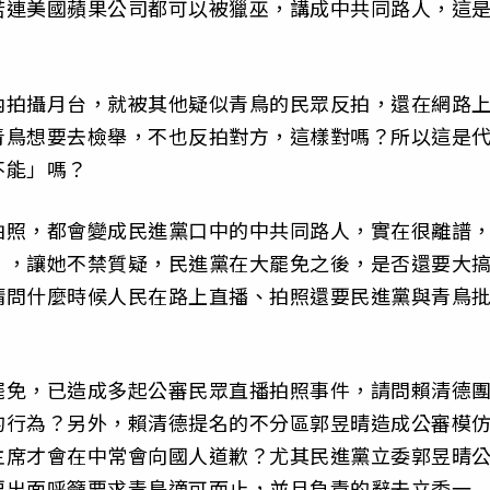
若連美國蘋果公司都可以被獵巫，講成中共同路人，這
內拍攝月台，就被其他疑似青鳥的民眾反拍，還在網路
青鳥想要去檢舉，不也反拍對方，這樣對嗎？所以這是
不能」嗎？
拍照，都會變成民進黨口中的中共同路人，實在很離譜
」，讓她不禁質疑，民進黨在大罷免之後，是否還要大
請問什麼時候人民在路上直播、拍照還要民進黨與青鳥
罷免，已造成多起公審民眾直播拍照事件，請問賴清德
的行為？另外，賴清德提名的不分區郭昱晴造成公審模
主席才會在中常會向國人道歉？尤其民進黨立委郭昱晴
要出面呼籲要求青鳥適可而止，並且負責的辭去立委一