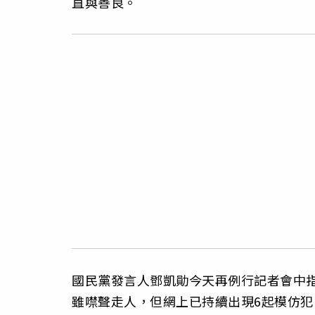
直與善良。
國民黨發言人鄧凱勛今天再例行記者會中
雖噤聲走人，但網上已持續出現6起模仿犯