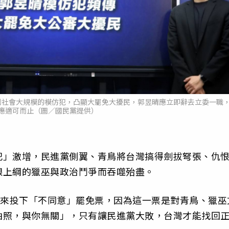
灣社會大規模的模仿犯，凸顯大罷免大擾民，郭昱晴應立即辭去立委一職
應適可而止（圖／國民黨提供）
犯」激增，民進黨側翼、青鳥將台灣搞得劍拔弩張、仇
限上綱的獵巫與政治鬥爭而吞噬殆盡。
出來投下「不同意」罷免票，因為這一票是對青鳥、獵巫
拍照，與你無關」，只有讓民進黨大敗，台灣才能找回