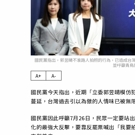
國民黨指出，郭昱晴不准路人拍照的行為，已造成台
並呼籲青鳥
A+
A-
國民黨今天指出，近期「立委郭昱晴模仿
蔓延，台灣過去引以為傲的人情味已被無
國民黨因此呼籲7月26日，民眾一定要站
化的最強大反擊，要靠反罷票喊出「我要