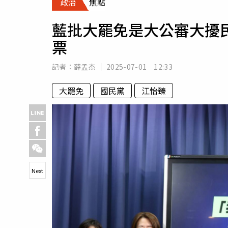
政治
焦點
人物
汽車
藍批大罷免是大公審大擾
專欄
票
房產新勢力
記者：
薛孟杰
2025-07-01 12:33
大罷免
國民黨
江怡臻
Next