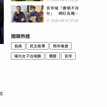
友被圈粉
苦苓喊「唐朝不存
在」 網紅批瞎編
歷史：李白、杜甫
2026-08-07 07:09
用鮮卑文寫詩？
關鍵熱搜
長庚
民主剛果
跨年晚會
，
陽光女子合唱團
獨居
苦苓
恨
文
正