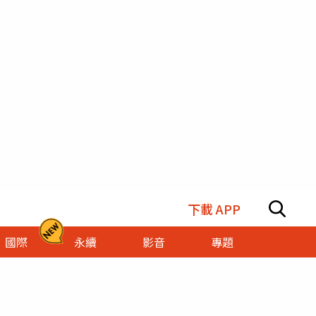
下載 APP
國際
永續
影音
專題