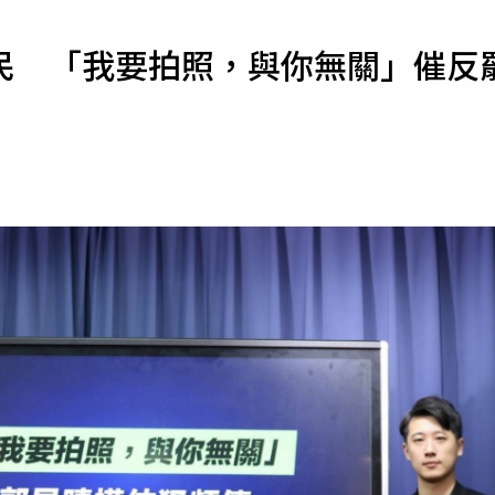
寵物
民 「我要拍照，與你無關」催反
運勢
運動
梅酒