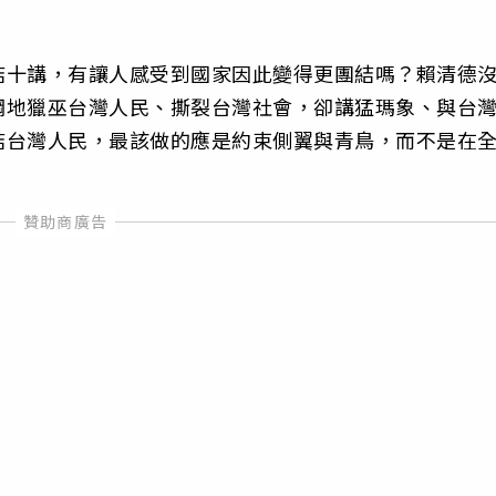
結十講，有讓人感受到國家因此變得更團結嗎？賴清德
綱地獵巫台灣人民、撕裂台灣社會，卻講猛瑪象、與台
結台灣人民，最該做的應是約束側翼與青鳥，而不是在