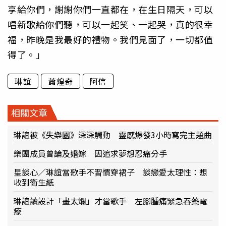
享給你們，謝謝你們一直都在，在生日隔天，可以
唱新歌給你們聽，可以一起笑、一起哭，真的很幸
福，昨晚是我最好的禮物。我們見面了，一切都值
得了。」
琳誼
蕭煌奇
阿信
相關文章
琳誼被《失樂園》深深觸動 靈感爆發3小時寫完主題曲
樂團成員曾論及婚嫁 因追求夢想忍痛分手
星談心／琳誼當歌手不習慣穿裙子 談戀愛太理性：想
收到衛生紙
琳誼讀設計「畫太爛」才當歌手 左腳腫痛緊急吞藥電
療