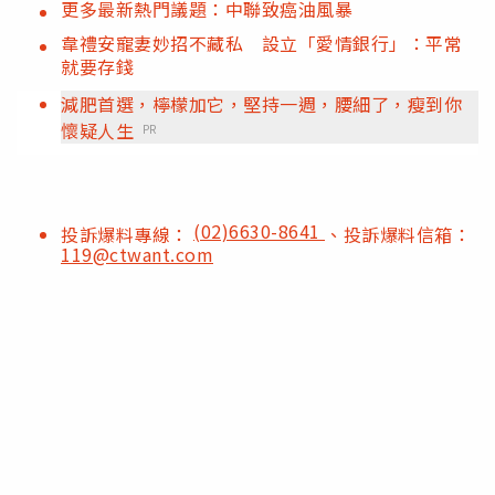
更多最新熱門議題：中聯致癌油風暴
韋禮安寵妻妙招不藏私 設立「愛情銀行」：平常
就要存錢
減肥首選，檸檬加它，堅持一週，腰細了，瘦到你
懷疑人生
PR
(02)6630-8641
投訴爆料專線：
、投訴爆料信箱：
119@ctwant.com