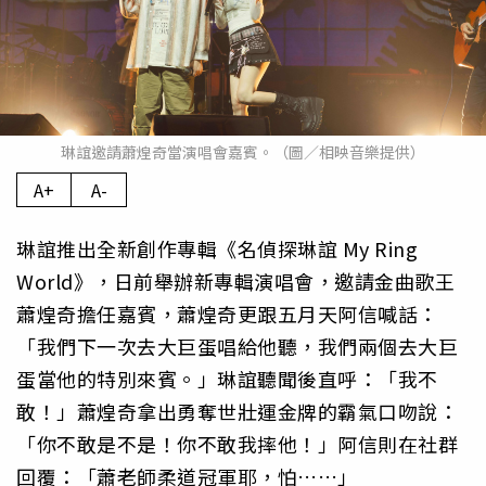
琳誼邀請蕭煌奇當演唱會嘉賓。（圖／相映音樂提供）
A+
A-
琳誼推出全新創作專輯《名偵探琳誼 My Ring
World》，日前舉辦新專輯演唱會，邀請金曲歌王
蕭煌奇擔任嘉賓，蕭煌奇更跟五月天阿信喊話：
「我們下一次去大巨蛋唱給他聽，我們兩個去大巨
蛋當他的特別來賓。」琳誼聽聞後直呼：「我不
敢！」蕭煌奇拿出勇奪世壯運金牌的霸氣口吻說：
「你不敢是不是！你不敢我摔他！」阿信則在社群
回覆：「蕭老師柔道冠軍耶，怕……」