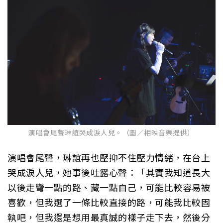
演唱會尾聲琳誼哭成淚人兒。（圖／相映音樂提供）
演唱會尾聲，琳誼再也壓抑不住壓力情緒，在台上
哭成淚人兒，她事後吐露心聲：「其實我知道長大
以後走彎一點的路、藏一點自己，可能比較容易被
喜歡，但我選了一條比較直接的路，可能我比較固
執吧，但我還是想用最真誠的樣子走下去，然後分