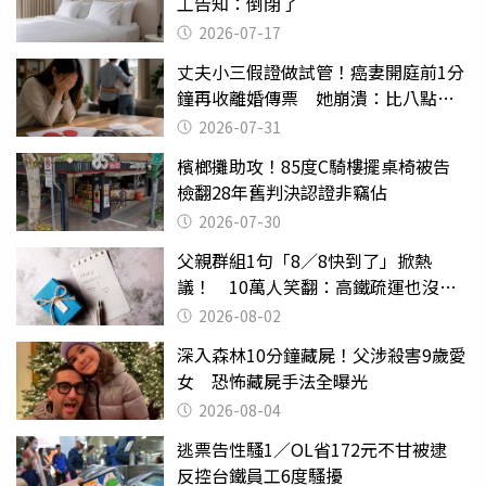
工告知：倒閉了
2026-07-17
丈夫小三假證做試管！癌妻開庭前1分
鐘再收離婚傳票 她崩潰：比八點檔
還扯
2026-07-31
檳榔攤助攻！85度C騎樓擺桌椅被告
檢翻28年舊判決認證非竊佔
2026-07-30
父親群組1句「8／8快到了」掀熱
議！ 10萬人笑翻：高鐵疏運也沒列
父親節
2026-08-02
深入森林10分鐘藏屍！父涉殺害9歲愛
女 恐怖藏屍手法全曝光
2026-08-04
逃票告性騷1／OL省172元不甘被逮
反控台鐵員工6度騷擾