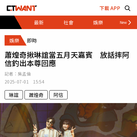
跳至主要內容區塊
下載 APP
最新
社會
娛樂
財經
娛樂
即時
蕭煌奇揪琳誼當五月天嘉賓 放話摔阿
信釣出本尊回應
記者：
吳孟倫
2025-07-01 15:54
琳誼
蕭煌奇
阿信