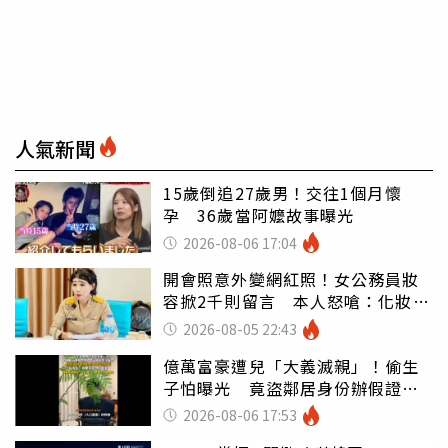
人氣新聞
15歲倒追27歲男！交往1個月懷
孕 36歲當阿嬤故事曝光
2026-08-06 17:04
開會照意外變網紅照！女公務員妝
容掀2千則留言 本人怒嗆：化妝有
錯嗎
2026-08-05 22:43
億萬富豪遭兒「大義滅親」！偷生
子怕曝光 竟盜鄰居身份辦假證落
戶
2026-08-06 17:53