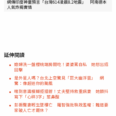
網傳印度神童預言「台灣614凌晨8.2地震」 阿南德本
人氣炸揭實情
延伸閱讀
媳婦洗一盤櫻桃端房間吃！婆婆罵自私 她怒出招
回擊
是外星人嗎？台北上空驚見「巨大幽浮雲」 網
驚：像超迷你的颱風
喘到意識模糊拒插管！丈夫堅持救重病妻 她顫抖
寫下「心碎3字」惹鼻酸
彭振聲妻輕生墜樓亡 羅智強批執政濫權：難道要
家破人亡才罷休？