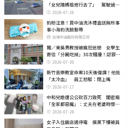
「女兒隨媽祖修行去了」 駕駛過失
致死判9月
2026-07-26
豹粉注意！買中油洗沐禮盒送無所事
事小海豹洗臉髮帶
台灣中油股份有限公司
獨／東吳男教授被瘋狂迷戀 女學生
寄信「分屍吃掉」30次騷擾！認罪免
關
2026-07-30
新竹音樂教室命案10天後復課！他批
「太冷血」 員工怒駁：閉上嘴
2026-07-17
中和兒媳遭公公砍百刀致死 閨密揭
「全家都惡魔」：丈夫在老婆時懷孕
摔東西
2026-07-28
女子入住飯店遇停電 摸黑下樓被員