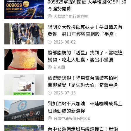
009829掌握AI關鍵 大華韓國KOSPI 50
今強勢開募
大華銀全能行銷方案
陽明交大教授砍死妹夫！岳母追思首
發聲 揭11年經營真相駁「爭產」
2026-08-02
腹部脂肪的「剋星」找到了，常吃這
幾物，吃走大肚囊，瘦出小蠻腰
新素簡
旅遊變認親！陸男幫台灣遊客拍照
閒聊驚覺「是失聯大伯」奇蹟重逢
2026-07-18
到加油站不只加油 來速咖啡成爲上
班通勤族的新選擇
台灣中油股份有限公司
台中女遛狗走斑馬線遭撞亡！母慟