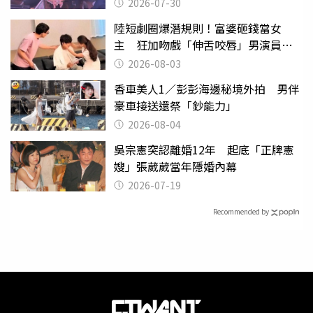
監
2026-07-30
陸短劇圈爆潛規則！富婆砸錢當女
主 狂加吻戲「伸舌咬唇」男演員崩
潰
2026-08-03
香車美人1／彭彭海邊秘境外拍 男伴
豪車接送還祭「鈔能力」
2026-08-04
吳宗憲突認離婚12年 起底「正牌憲
嫂」張葳葳當年隱婚內幕
2026-07-19
Recommended by