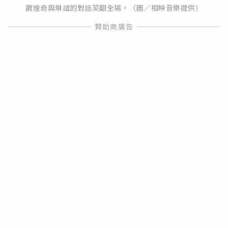
蕭煌奇與琳誼的對話笑翻全場。（圖／相映音樂提供）