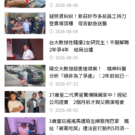
2026-08-05
疑勞資糾紛！新莊好市多前員工持刀
登賣場頂樓 母苦勸急送醫
2026-08-04
台大教授性騷擾2女研究生！不服解聘
2年爭4年 結局出爐
2026-08-05
陽交大教授殺害連襟案！ 精神科醫
分析「絕非為了爭產」：2年前就已言
行詭異
2026-07-22
37歲星二代男星驚傳陳屍家中！經紀
公司證實 2個月前才與父開演唱會
2026-08-02
3歲童玩搖搖馬遭陌生婦狠甩巴掌 瞎
扯「被罵吃屎」遭法官打臉判5月須入