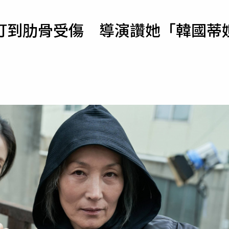
寵物
打到肋骨受傷 導演讚她「韓國蒂
運勢
運動
梅酒