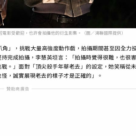
若電影受歡迎，也許會拍攝他的衍生影集。（圖／鴻聯國際提供）
爪角」，挑戰大量高強度動作戲，拍攝期間甚至因全力
堅持完成拍攝，李慧英坦言：「拍攝時覺得很難，也很
挑戰。」面對「頂尖殺手年華老去」的設定，她笑稱從
也怪，誠實展現老去的樣子才是正確的」。