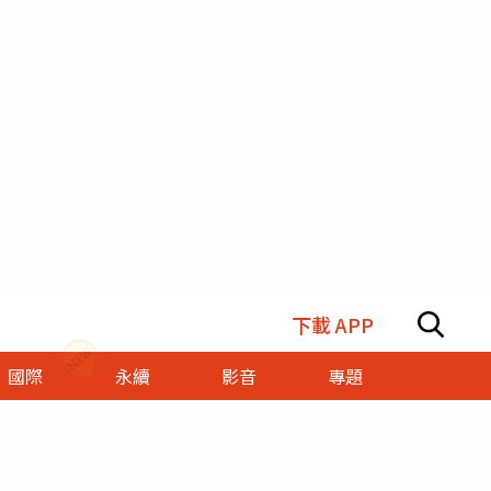
下載 APP
國際
永續
影音
專題