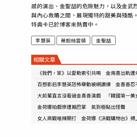
感的演出、金聖喆的危險魅力，以及金武
與內心救贖之間，展現獨特的甜美與殘酷。
特典卡已於博客來熱賣中。
李慧英
蒂妲絲雲頓
金聖喆
相關文章
《我們，家》以愛勒索引共鳴 金南喜出軌遭
百想影后李慧英恐怖舉動被網讚爆 金喜善忍
大前輩直言沒看過金喜善演戲 「韓國第一美
金荷娜拍戲慘遭搧巴掌 氣到極點出怪聲
女人商戰嗆辣開打 金荷娜《決戰購物台》搏