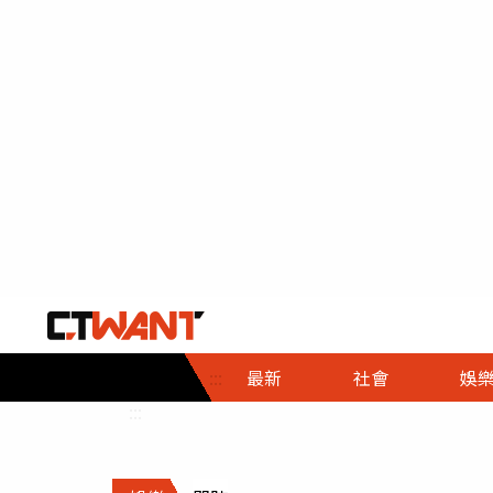
社會首頁
娛樂首頁
財經首頁
政
:::
最新
社會
娛
時事
即時
熱線
:::
直擊
大條
人物
調查
專題
３Ｃ