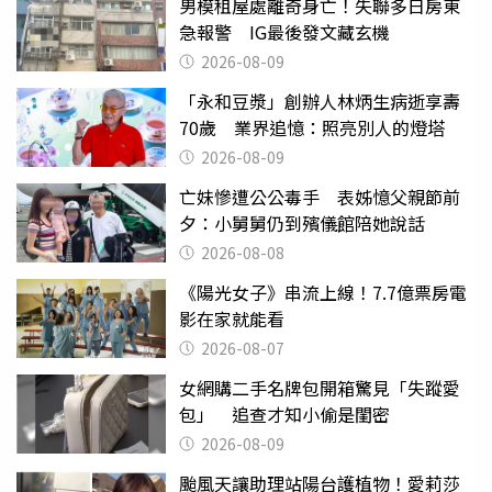
男模租屋處離奇身亡！失聯多日房東
急報警 IG最後發文藏玄機
2026-08-09
「永和豆漿」創辦人林炳生病逝享壽
70歲 業界追憶：照亮別人的燈塔
2026-08-09
亡妹慘遭公公毒手 表姊憶父親節前
夕：小舅舅仍到殯儀館陪她說話
2026-08-08
《陽光女子》串流上線！7.7億票房電
影在家就能看
2026-08-07
女網購二手名牌包開箱驚見「失蹤愛
包」 追查才知小偷是閨密
2026-08-09
颱風天讓助理站陽台護植物！愛莉莎