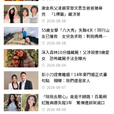
謝金燕父凌晨突發文思念爸爸豬哥
亮 「1標籤」藏洋蔥
2026-08-08
55歲女攀「八大秀」失聯4天！同行山
友已獲救 女兒急求助：剩我媽媽還
沒找到
2026-08-08
深入森林10分鐘藏屍！父涉殺害9歲愛
女 恐怖藏屍手法全曝光
2026-08-04
彭小刀證實離婚！14年豪門婚正式畫
句點 親曝：我們還是家人
2026-08-07
「陪我去散心」竟是不歸路！百萬網
紅雅典娜失蹤3年 驚傳遭綁架滅口
2026-08-09