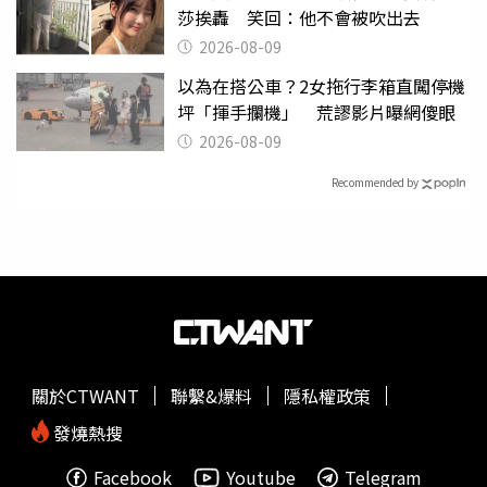
莎挨轟 笑回：他不會被吹出去
2026-08-09
以為在搭公車？2女拖行李箱直闖停機
坪「揮手攔機」 荒謬影片曝網傻眼
2026-08-09
Recommended by
關於CTWANT
聯繫&爆料
隱私權政策
發燒熱搜
Facebook
Youtube
Telegram