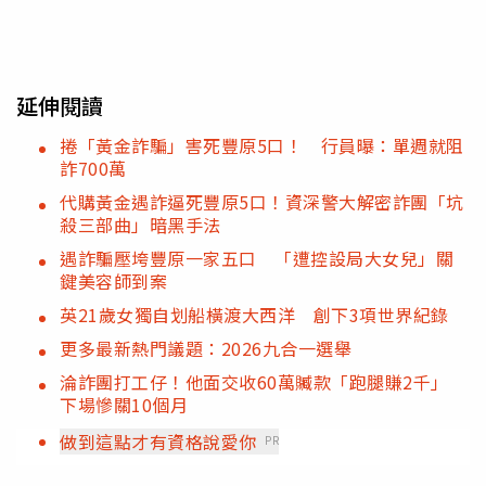
延伸閱讀
捲「黃金詐騙」害死豐原5口！ 行員曝：單週就阻
詐700萬
代購黃金遇詐逼死豐原5口！資深警大解密詐團「坑
殺三部曲」暗黑手法
遇詐騙壓垮豐原一家五口 「遭控設局大女兒」關
鍵美容師到案
英21歲女獨自划船橫渡大西洋 創下3項世界紀錄
更多最新熱門議題：2026九合一選舉
淪詐團打工仔！他面交收60萬贓款「跑腿賺2千」
下場慘關10個月
做到這點才有資格說愛你
PR