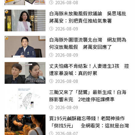
買
2026-08-08
白海豚未放颱風假掀議論 吳思瑤批
蔣萬安：別把責任推給氣象署
2026-08-09
白海豚外圍環流襲北台灣 網友問為
何沒放颱風假 蔣萬安回應了
2026-08-09
丈夫怕痛不肯結紮！人妻連生3孩 控
遭家暴淚喊：真的好累
2026-08-08
三颱又來了「琵鷺」最新生成！白海
豚影響未完 2地達停班課標準
2026-08-09
買195元鹹酥雞忘帶錢！老闆神操作
「倒找5元」 全網看哭：這就是台灣
2026-08-07