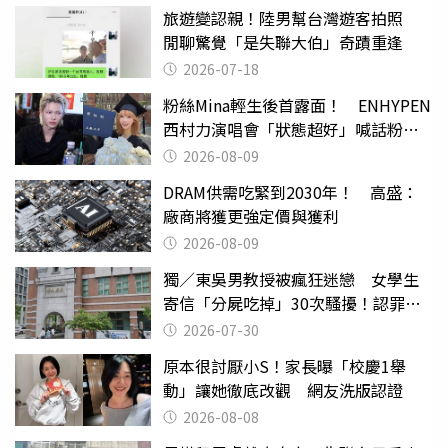
旅遊變認親！陸男幫台灣遊客拍照
閒聊驚覺「是失聯大伯」奇蹟重逢
2026-07-18
粉絲Mina輕生後首露面！ ENHYPEN
西村力演唱會「狀態超好」喊話粉
絲：我們心意相通
2026-08-09
DRAM供需吃緊到2030年！ 高盛：
廠商將獲更強定價與獲利
2026-08-09
獨／東吳男教授被瘋狂迷戀 女學生
寄信「分屍吃掉」30次騷擾！認罪免
關
2026-07-30
原本很討厭小S！家長曝「校慶1舉
動」讓她徹底改觀 網友洗版認證
2026-08-08