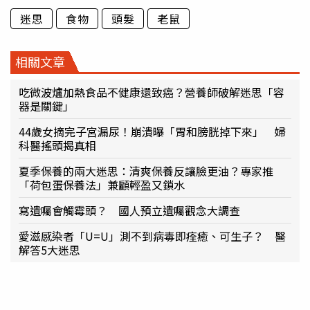
迷思
食物
頭髮
老鼠
相關文章
吃微波爐加熱食品不健康還致癌？營養師破解迷思「容
器是關鍵」
44歲女摘完子宮漏尿！崩潰曝「胃和膀胱掉下來」 婦
科醫搖頭揭真相
夏季保養的兩大迷思：清爽保養反讓臉更油？專家推
「荷包蛋保養法」兼顧輕盈又鎖水
寫遺囑會觸霉頭？ 國人預立遺囑觀念大調查
愛滋感染者「U=U」測不到病毒即痊癒、可生子？ 醫
解答5大迷思