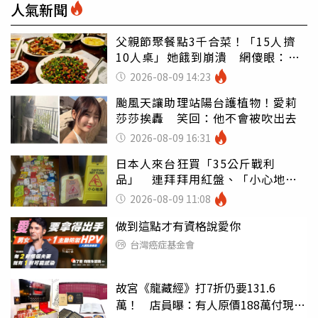
人氣新聞
父親節聚餐點3千合菜！「15人擠
10人桌」她餓到崩潰 網傻眼：讓
店家看笑話
2026-08-09 14:23
颱風天讓助理站陽台護植物！愛莉
莎莎挨轟 笑回：他不會被吹出去
2026-08-09 16:31
日本人來台狂買「35公斤戰利
品」 連拜拜用紅盤、「小心地
滑」告示牌也帶回家
2026-08-09 11:08
做到這點才有資格說愛你
台灣癌症基金會
故宮《龍藏經》打7折仍要131.6
萬！ 店員曝：有人原價188萬付現購