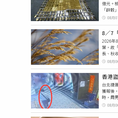
億元。
打造令
「辟穀
人顯得
指出，
寒舍艾
08月0
人介紹
總統、
同加入
東亮等
8／
道資糧
樣備受
2026
現陳昱
送賓客
葉，故
室，掀
社群平
長、秋
則堆滿
椅子，
當開始
空樹庫
貼心舉
08月0
「嬌臟
發現1
離婚，
你的肝
以精油
與林文
香港
「立秋
無法攜
調不會
台北捷
會很嚴
處名為
獲報後
息，多
時，周
肺的
食
蹤，準
吃些養
08月0
取他人
藕、百
改造成
子、芝