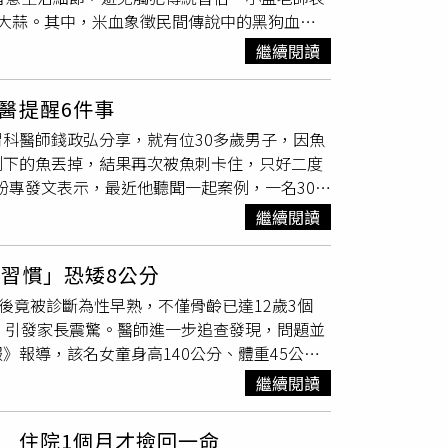
宿的人可以參考，「希望文字能夠留下足跡，讓
大蒜。其中，米血象徵民間傳說中的黑狗血，
。（圖／翻攝自陳映如-Sona Queen的生
徵，因此也有守護平安之意；肉粽因含有糯米，
斜且內壁滑順，牠們進得去卻極難爬出，自己將
繼續閱讀
有驅邪避鬼的說法。除了飲食外，鬼月也流傳不
化學除蟑藥劑，不妨利用家中剩餘啤酒，試試這
交替」的傳說；也不建議在鬼月期間特地前往屋
醫提醒6件事
醫院，以及傍晚在宮廟周邊逗留。另外，鬼月期
科醫師錢政弘分享，就有位30多歲男子，因魚
不要點檀香或薰香，以免依照民俗說法吸引好兄
剩下的魚丟掉，結果再次被魚刺卡住，只好二度
提醒，鬼月期間不宜刻意參加試膽大會、碟仙、
粉專發文表示，最近他聽聞一起案例，一名30多
品質。若入住旅館，可放置艾草或鼠尾草，希望
科值班醫師做胃鏡，將卡在食道的魚刺取出，由
月需要搬家，可選擇正中午入厝；若因特殊原因
繼續閱讀
激或太硬的
食物
，避免傷口擴大。錢政弘提到，
俗禁忌一次看不宜游泳。不宜看屋齡 30 年以
刺卡住，兒醫護團隊為該男子照了胃鏡後，確認
」為「鬼」。夜晚不宜曬衣服。不宜持咒（即：
習慣」恐矮8公分
。對此，該男子坦言，因為覺得那條魚沒吃完很可
口哨。半夜不宜點檀香或薰香。切莫拜陰廟。不
後竟被診斷為性早熟，不僅骨齡已達12歲3個
個時間，同一條魚，這算是急診史上頭一回。大
仙等。半夜時切莫撥打 13 個 7 或 0。半
，引發家長震驚。醫師進一步追查發現，問題並
魚刺卡到，應留意以下6點說明：1、立刻停止
尾草。動刀儘量選擇白天。搬家入厝，儘量挑選
報導，該名女童身高140公分、體重45公
到、夾得出，若看得到卡在喉嚨，應盡快去找耳
俗，目前並無科學證據證實相關說法，請依個人
食物
，然而檢查顯示她的骨骺已接近閉合，剩餘
吞嚥痛，無法正常吃東西，代表魚刺已經到食
繼續閱讀
量白飯、麵包、蛋糕等高碳水化合物食品，可能
定相同，就醫時應主動說明「吃了什麼魚、什
，錯過生長激素分泌高峰，且缺乏運動導致肥
測率僅 11.24%，要視症狀沒緩解，還是建議
 住院1個月才撿回一命