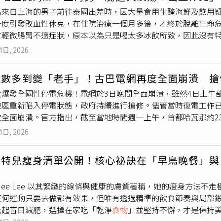
肪細胞也會促進骨骺提早閉合。此外，醫師指出，女童平時長時間
做電腦斷層或胃鏡檢查5、不要藉由吞菜、吞饅頭、吞白飯，來試
名來自上海的男子前往泰國出差時，因大量食用生醃海鮮及飲用
還習慣開著小夜燈，可能增加環境荷爾蒙暴露，並干擾褪黑激素
若再次吃東西，只會讓魚刺卡得更深。6、不用想著可以喝醋來快
度引發敗血性休克，在住院治療一個月多後，才終於脫離生命危險。
，女孩若在7歲半以前、男孩在9歲以前出現乳房發育、睪丸增大
酥到能咬碎，那是經過大量的醋，加上數小時的小火慢煨料理，
有輕微腸胃不適症狀，原本以為只是喝太多冰飲所致，因此沒有
也應注意孩子的飲食、睡眠與運動習慣，若發現身高快速增長或
調，若不慎吞食魚刺時，異物鈍小、吞嚥無症狀，可先觀察；要
出現嚴重腹痛及腸胃出血等症狀，送醫檢查後確認感染痢疾阿米巴原蟲（En
評估，以免錯過治療時機，影響最終成年身高。
處理。
4日, 2026
男子最初在另一家醫院接受手術，但病況始終未改善，家屬甚至
心治療。醫師表示，男子到院時血紅素已低於每分升6克，已經是
次數多到變「老手」！古巴電網再度全面崩潰 搶
覆內出血，無法再次接受手術。所幸，經過醫療團隊30多天的治
度爆發全國性停電危機！電網於3日晚間全面崩潰，雖然4日上午
原蟲主要透過遭糞便污染的
食物
或飲水傳播，若食用未經高溫處
地區重新陷入停電狀態，政府持續進行搶修。儘管當時復電工作
肝臟，感染後多數患者會出現腹瀉、腹痛等症狀，容易被誤認為
次全面崩潰。官方指出，截至當地時間週一上午，首都哈瓦那約2
出血，甚至引發敗血性休克、危及生命。泰國疾病管制部門表示，
電成果幾乎全部歸零。UNE表示，停電前哈瓦那就因變壓器損壞
7例感染紀錄。此外，報導透露，痢疾阿米巴與俗稱「食腦變形蟲」的福氏內
4日, 2026
畫性限電，全國多地當天都有大量停電通報尚未排除。古巴政府
同的病原體，後者通常生存於溫暖的淡水環境，透過接觸鼻腔而
先供應醫院、自來水系統及食品設施，再逐步恢復大型發電機組
達96%以上。
模特兒瘦身清單公開！核心祕訣在「早鳥晚餐」與
短短9天內，全國電網就曾3度全面崩潰，其中一次造成約100
的電力供應，長時間停電已影響交通、自來水、通訊及醫療服務
g-Mee Lee 以其緊緻的線條與健康的膚質著稱，她的瘦身方
難以休息等問題。古巴政府將能源危機歸咎於美國長期制裁，指
任何運動只要去做都有效果，但唯有透過精準的飲食節奏與局部
舊的電力系統雪上加霜，因為美國在1月3日推翻委內瑞拉總統馬杜洛（
比起盲目減肥，選擇在家吃「乾淨
食物
」並堅持不懈，才是保持
施，使古巴失去重要燃料的來源，此外，來自墨西哥的石油進口