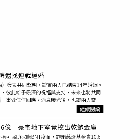
婚禮還找連戰證婚
Tina）發表共同聲明，證實兩人已結束14年婚姻。
」，彼此給予最深的祝福與支持，未來也將共同
婚一事做任何回應。消息曝光後，也讓兩人當年
再度成為外界關注焦點。小刀與林文晴年紀相
繼續閱讀
012年被拍到一起欣賞美國流行天后Lady
集團董事長林伯實二女兒林文晴交往的消息。交往
0.6億 豪宅地下室竟挖出乾鮑金庫
回憶，小刀特地安排兩人前往馬來西亞一座小島
可協助採購BNT疫苗，詐騙慈濟基金會10.6
，並拼出「Tina I Love You」字樣，