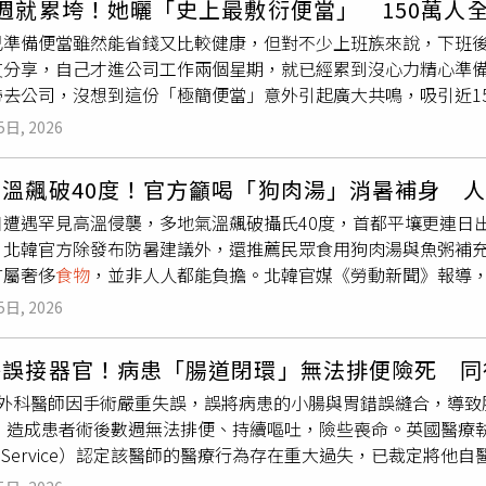
週就累垮！她曬「史上最敷衍便當」 150萬人
來台就獲利至少100萬元，甚至還在香港下斡旋金，準備買房。
些綠豆粥、蓮子粥、百合粥和薄荷粥益處多多。3.涼性
食物
要適量
己準備便當雖然能省錢又比較健康，但對不少上班族來說，下班
面的財物外，更瞄準信用卡，與境外不法集團聯手盜刷。（圖／
人云：「秋瓜壞肚」，夏季剛過，人的脾胃受炎熱天氣影響，功
友分享，自己才進公司工作兩個星期，就已經累到沒心力精心準
其來台下手時專挑人流最大的繁忙捷運站下手，從而提高得手率
4.「少辛增酸」愛吃辛辣刺激
食物
的人要克制一下，夏季吃些辛
帶去公司，沒想到這份「極簡便當」意外引起廣大共鳴，吸引近1
變裝，置換身上上衣，或是戴上帽子與口罩，降低遭監視器拍到的
為秋天要收肺氣，而辛辣太盛則傷肺。「增酸」的目的是為了增
午餐」。原PO日前在Threads發文表示，雖然外食價格不便
迅速離開台北前往桃園一處旅館躲藏，更是買好成套上衣、褲子
果、蘋果、石榴、葡萄、橘子、檸檬、番茄等。5.多食含纖維
食物
5日, 2026
過每天工作結束後都累得筋疲力盡，備餐內容也愈來愈簡單。她
食物
，準備在旅館內避風頭，未料還沒等到風頭過，就先等到警方上
空心菜、胡蘿蔔、地瓜、白菜、芹菜、豆芽、香菇、海帶、紫菜等
，自嘲是「史上最敷衍便當」。貼文曝光後，不少網友直呼感同
手機設定成刷卡機，複製信用卡資訊，迅速完成跨國實體盜刷。（
食過多，攝入熱量過剩，會轉化成脂肪堆積，使人發胖。在秋季
高溫飆破40度！官方籲喝「狗肉湯」消暑補身 
自己懶得準備餐盒，青菜洗乾淨後直接裝進塑膠袋帶出門；有人
台北地檢署並建請羈押，卻因周男犯後拒絕交出手機密碼，無法
忌油膩、煎炸
食物
油膩煎炸的
食物
不易消化，積聚在胃中，加重體
日遭遇罕見高溫侵襲，多地氣溫飆破攝氏40度，首都平壤更連日
被同事笑稱像是在啃石頭。也有網友分享，自己的便當清一色都
無保請回，並限制出境出海；直到周男手機破密，檢警掌握周男
常在秋季復發或加重，就是因為這個原因。8.進補的好季節入秋
，北韓官方除發布防暑建議外，還推薦民眾食用狗肉湯與魚粥補
全失；還有人午餐是一碗白飯搭配鰻魚罐頭，因為沒有可微波的
男身影。警方只能再組成鷹眼小組，調閱周邊監視器畫面，終於
肉在入秋之初還是要少食，因為秋初炎熱未完全退盡，過多食用
言屬奢侈
食物
，並非人人都能負擔。北韓官媒《勞動新聞》報導
的「生存便當」讓不少人笑翻。留言區更湧入大批苦主，「原來
將人逮捕到案。然而在警方第二次將周男拘提到案前，周男已數
食品，會增加腸胃負擔，影響胃腸功能。因此吃肉要適當，最好等
溫防護建議，提醒民眾高溫可能導致熱衰竭與中暑，並使心血管
，已經很厲害了」、「雖然看起來很樸素，但都是原型
食物
，比
及時逮捕，同時清查其來台後是否有相關同夥，初步確認僅有周男
有病治病，無病強身”是不科學的，用食補代替藥補是個不錯的
5日, 2026
了建議多食用西瓜、小黃瓜等有助消暑的
食物
，也推薦攝取「高
好」；還有人看完文章才驚覺，自己早上蒸好的水煮蛋忘在電鍋
，並羈押至今，全案經台北地檢署7月27日偵結後，依違反組織
多吃蓮藕、蘿蔔、百合等物來保健身體，無病亂補是會擾亂身體
導指出，狗肉湯在北韓被稱為「甜肉湯」（dangogi guk）
，與其每天花時間做精緻便當，不如依照自己的生活步調準備餐
詐欺得利未遂罪嫌，提起公訴，具體求刑有期徒刑9年以上。
既然有保健治療作用，亦有一定的副作用，久服多服會影響體內
醫誤接器官！病患「腸道閉環」無法排便險死 同
強體質的效果。不過，由於價格不低，對不少北韓民眾而言仍屬
適合自己的備餐方式。
程度的減退，需要全面地系統地加以調理，而且不同的季節，對
外科醫師因手術嚴重失誤，誤將病患的小腸與胃錯誤縫合，導致腸
，鄰近的南韓同樣深受高溫所苦。據南韓官方統計，持續高溫已造
予以調整是十分必要的，不能恒補不變，一補到底。二、衣的養
），造成患者術後數週無法排便、持續嘔吐，險些喪命。英國醫療執業者審裁服務
護老年人、戶外工作者等高風險族群，並強化各項防暑措施。南韓氣
的養生與禁忌1.「秋老虎」到要注意防暑降溫，此時晝夜溫差逐
unal Service）認定該醫師的醫療行為存在重大過失，已裁定
下當地有現代氣象紀錄以來最高溫；大邱、釜山等地近日氣溫也持
，以防受涼。2. 炎熱季節，許多家庭和辦公室都開著空調，人們
事件發生於大曼徹斯特皇家奧德姆醫院，病患因腫瘤接受緊急腸道
0度。今年新上路的高溫緊急警報制度，目前已有超過20個地區