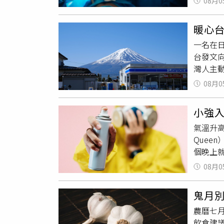
病”。
08月0
師拉赫曼
並提醒
不易過
持消化
一方面
及胃腸
暖心
容物只
一，全
肺；早
一名在
無法排
性疾病
台發文
後，同院
度會開
灣人主
時施作人
以後不
全世界只
Blow
08月0
令人心
該名員工
規」，
小時，
待，並
小強
希望有
其除名
氣溫升
付費用
Que
然被捕
個晚上
膠、堅
好環境
不適，
08月0
間；睡
感動。（
螂尋找
自Thr
鬼月
潔劑對
麼多陌
農曆七
有害氣
就會知
飲食建
少許喝