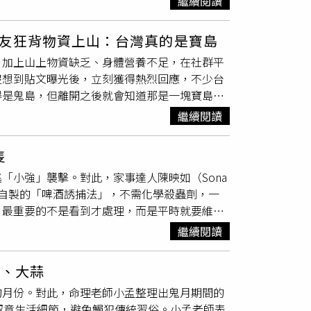
繼續閱讀
瀉、傷風感冒、腰肩疼痛等癥狀。空調開放時間
間，拉赫曼與另名醫師決定採取將小腸與胃相連的方式，以維
避暑中心或陰涼場所休息，並適時補充水分。另
調病。3. 有慢性病如哮喘、慢性支氣管炎患者
重大失誤使病患腸道形成封閉迴路，
食物
與腸內
今年夏天成為當地有紀錄以來最炎熱的夏季之
、行的養生與禁忌早睡早起養精蓄銳，養肝護
友狂背物資上山：台灣真的是寶島
」的手術結果。術後病患持續腹痛、嘔吐且數週
起可減少血栓形成的機會，可預防腦血栓等缺血
，加上山上物資缺乏、身體營養不足，在社群平
恢復功能。直到病患家屬對治療過程提出疑慮
運動還是要堅持，運動不能停，立秋之後空氣濕
沒想到貼文曝光後，立刻獲得熱烈回應，不少台
並進行第二次手術，成功修正錯誤，挽救部分腸道，同
氣浴能對身體起到很好的保健功效，晚上9點
得是鬼島，但離開之後就會知道那是一塊寶島，
大腸直腸外科顧問醫師布洛爾（Anthony
悲秋，「秋老虎「的燥熱威力不容小覷，氣溫高
自Threads／@______peipei）日前
到極點」，更直言這項手術「怪異且完全違反常
繼續閱讀
切忌悲傷憂慮。
，由於每天只睡5、6個小時，卻要工作長達13個
否認有重大疏失，聲稱自己遭到「獵巫式」對
的身體極度疲憊，甚至掉了不少頭髮，因此發文
現悔意、同理心，也未向病患道歉，最終裁定將
隻
，以及鋅、鐵、鎂等營養品上山，並表示願意支
「小強」襲擊。對此，家事達人陳映如（Sona
稟告各位台灣超人，已經有人幫我帶上山了！突
套自製的「啤酒誘捕法」，不需化學殺蟲劑，一
她收到的物資除了保健食品外，還有能量飲、果
，最重要的不是看到才處理，而是平時就要維護
更讓她驚訝的是，由於長時間工作造成她的斜方肌
、報紙或各類雜物，消除蟑螂可以躲藏繁殖的空
了」。許多台灣山友帶物資給原PO，讓她相當
繼續閱讀
後立即收拾
食物
殘渣，垃圾桶務必加蓋，防止蟑
原PO斜方肌不適後，貼心送來類固醇藥物。（圖／翻攝
濃烈的化學殺蟲劑。可直接拿家中的肥皂水或清
下去」，尤其山上極度缺乏原型
食物
，沒想到獲得這
血、大蒜
使其短時間內失去活動能力，既環保又不會吸入
動，「在台灣的時候會覺得是鬼島，但離開之後
的月份。對此，命理老師小孟整理出鬼月期間的
「請蟑螂喝啤酒」誘捕法。首先，準備容器，將
也透露，未來自己會分享在富士山頂工作及攀登
留意生活細節，避免觸犯傳統習俗。小孟老師表
璃瓶或塑膠瓶；再將瓶子斜放並緊靠牆面放置於