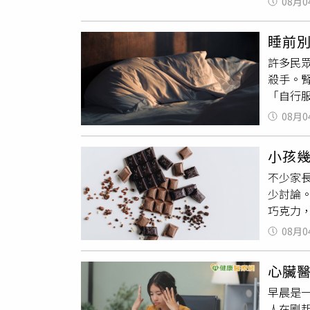
食表」：
08月0
為，古
（早餐、
餓時，則
睡前
決最後一
許多民
打擊：1
殺手。
的對付
「自行
伸。如
力大，
「波比跳
08月0
時候為
堅持在
到健康
物
的攝
小孩
突然壞
對
食物
不少家
壓、水
橄欖油與
少討論
慣。・
維生素
巧克力
或香氛可
滑、穩定
營養建
染物會
08月0
IG）
巧克力
密閉空
可鹼（T
功能，
心臟
高，通
腎盂腎
早晨是一
並不能
八名：
人在剛