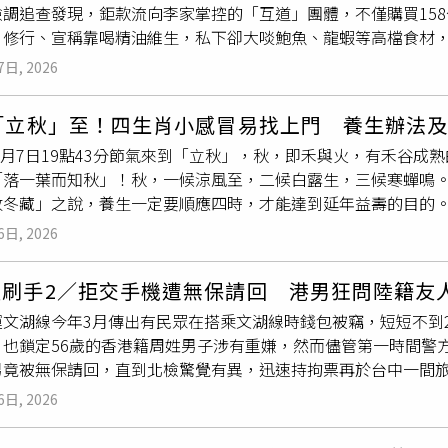
檢調追查發現，鉅款流向李家掌控的「互道」團體，不僅購買15
人難忘的求婚場景，最後成功抱得美人歸。阿Ken一路見證兩人
」修行、宣稱靠喝精油維生，私下卻大啖鮑魚、龍蝦等高檔食材
很多餘，「每次跟他們出去，我都像是去看人家放閃。」完成求婚後
李世宗夫妻創立「互道」團體，兒子李易儒、媳婦李何昱萱及陳昱
美酒店舉辦婚宴，席開64桌，婚宴花費超過545萬元，被視為當
7日, 2026
加入團體學習《道德經》及《金剛經》，對李世宗夫妻分別以「
時任國民黨榮譽主席連戰擔任證婚人，現場除了5566團員及演
，彼此互稱兄弟姊妹。檢方認定，陳昱瑄取得慈濟10.6億元後，
政商界重量級人士也親自出席，歌手陳奕迅則跨海送上祝福，展
7「立秋」至！四生肖小感冒易找上門 養生辦法
」，再由李妻羅玟芳負責管理資金並購置黃金；調查局北機站搜
矚目。林文晴當天換穿兩套遠從紐約訂製的婚紗禮服亮相，婚宴
年8月7日19點43分節氣來到「立秋」，秋，即禾與火，有禾谷
瑄經常在此宴請地方人士，還曾出動價值千萬元的賓利名車接送
，每個細節都展現豪門婚禮規格，也成為當年熱門話題。婚後，
「落一葉而知秋」！秋，一候涼風至，二候白露生，三候寒蟬鳴
開榻榻米後，赫然發現地下藏有大量高級乾鮑魚，再翻開另一處地
台公開放閃。不過，好友阿Ken曾透露，小刀私底下是出了名的
收冬藏」之說，養生一定要順應四時，才能達到延年益壽的目的
鮑魚、龍蝦、烏參等高價食材，豪宅儼然成為存放現金、黃金與
看到妻子不喜歡吃的
食物
，也會默默夾到自己碗裡，就連一起吃
做好保養陽氣的準備。肺屬金，而秋季大地一遍金黃，故肺主秋
房」的金庫，僅李世宗夫妻持有鑰匙，每次進出都須逐筆登記、
動讓身邊好友印象深刻。然而，這段曾令外界稱羨的豪門婚姻最
6日, 2026
」不耐寒熱，故很容易被秋燥所傷，因此需要潤燥、養陰、潤肺
至4樓堆滿精油，李世宗宣稱這些精油免費提供信眾飲用，團體信
並引述身邊人士說法，指婚變疑與小刀多年來「沒有特別作為」
氣、肝血的生發。肝開竅於目，所以這時候呢眼睛的視力就會有所
補充能量，甚至聲稱聚餐時僅將鮑魚、龍蝦等
食物
咀嚼後吐掉，
晴僅透過共同聲明表示，彼此已分開一段時間，未來仍會攜手陪
盜刷手2／拒交手機遭無保請回 港男狂問陸籍友
」這半個月，健康要注意的生肖是屬猴、蛇、虎、豬，小感冒、
帶精油進入看守所，只得恢復正常吃米飯；比他早三週遭羈押的
再對離婚一事做進一步回應，為這段長達14年的婚姻正式畫下句
運文湖線今年3月傳出有民眾在搭乘文湖線時錢包被竊，短短不到2
重，尤其要留意腹部的毛病，注意飲食衛生，可以減低染病的機
「互道糧倉」的據點，內部設有疑似提煉精油的調配室，相關精
，也鎖定56歲的香港籍周姓男子涉有重嫌，然而儘管第一時間警
做適量運動以放鬆身心！以下依照食衣住行育樂來建議「立秋」養
男竟被無保請回，直到北檢驚覺有異，迅速持拘票再於台中一間
物
秋屬燥，而燥氣通於肺，很容易傷及肺陰，使人患鼻乾、喉嚨
備逮捕期間，周男不斷向中國友人聯絡，詢問離境的方法。據了解
肺潤肺的
食物
。肺是人體重要的呼吸器官，是人體真氣之源，肺
6日, 2026
信用卡後，與國外盜刷集團合作，偽造信用卡感應收款設備進行交
合、銀耳、木耳、山藥、胡蘿蔔、豆腐等。水果如梨子、蘋果、
刷卡機，使境外交易得以偽裝成「實體刷卡交易」。只要每成功盜
麻等。蜂蜜是秋季養肺潤肺的好
食物
。2.清熱解暑要繼續清熱解