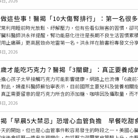
下午 5 點完食晚餐Seung-Mee Lee 認為進食的時間點與
4日, 2026
巴能源部門長年投資不足、設備老化及管理失當，同樣是造成此
零食、晚餐）的規律。早餐落在 9~11 點，以魚類搭配全麥麵包補
選擇藍莓、堅果搭配茶或黑咖啡墊胃。最關鍵的是晚餐必須在「傍晚
別做這些事！醫揭「10大傷腎排行」：第一名很
餐，且吃飽後嚴禁馬上坐下，至少要站立或走動 5 分鐘來幫助消化。
眾常利用睡前時光放鬆、紓解壓力，但有些看似無害的習慣，卻
00 下畫圈、波比跳激活全身面對模特兒最在意的死角（如副乳、掰掰肉
腎臟科醫師洪永祥提醒，腎功能惡化往往是長期不良生活習慣累積
方法。針對手臂掰掰肉，她會兩手伸直持續「畫圈」或「上下揮動」
服用止痛藥」更高居致命地雷第一名。洪永祥在臉書粉專發文分享
果想消除腹部贅肉，她建議多喝綠茶幫助代謝；而大腿與臀部則
每天晚上回到家，習慣躺在床上繼續處理工作郵件、滑手機追劇
」25 個為一組，重複 4 組來進行高強度的全身燃脂。（圖／取自
4日, 2026
了維持運動習慣，晚上跑完5公里大量流汗後，沒補充水分就直接
家吃乾淨
食物
進入身材管理期時，Seung-Mee Lee 對零食
檢查發現腎絲球過濾率（eGFR）明顯下降且出現蛋白尿，才驚
取。她強調，與其點外送或在餐廳用餐，不如在家親自準備「乾
幾歲才能吃巧克力？醫揭「3關鍵」：真正要養成
掉的，而是多年累積的不良生活習慣，讓腎臟長期承受過度壓力。
源頭的堅持，不僅讓體重下降，更能讓皮膚由內而外散發健康光澤。（圖
長擔心孩子太早接觸巧克力可能影響健康，網路上也流傳「6歲前
分、電解質與維持代謝平衡的重任；洪也盤點了「睡前十大傷腎
維生素的健康組合除了外在運動，內在的營養補給也是她的秘密武器。
。對此，婦產科醫師蘇怡寧表示，目前國際主要兒科及營養相關
第十名：密閉房間內長時間燃燒廉價香氛蠟燭或線香許多人喜歡
與橄欖油膠囊。她認為直接喝橄欖油雖然有效但較為麻煩，選擇
，真正需要留意的是巧克力所含的添加糖、咖啡因及攝取量，而
能產生細懸浮微粒（PM2.5）與揮發性有機物（VOCs）。雖
血糖，再搭配維他命 C 補充一天所需的能量，是她開啟充滿活力的
議認為，2歲以前的幼兒不建議主動攝取添加糖，因此不建議提供
誘發全身性氧化壓力與慢性發炎，進而傷害血管內皮，間接增加
4日, 2026
通常含有較高的糖分，若過早攝取，可能影響幼兒飲食習慣及健
間長時間燃燒，並務必保持房內空氣流通。・第九名：睡前帶著
heobromine）。蘇怡寧表示，許多人不知道巧克力含有刺
但長期習慣性憋尿容易造成膀胱功能異常，並大幅增加泌尿道感
醫揭「早晨5大禁忌」恐增心血管負擔 早餐吃甜
常僅有數毫克，遠低於一杯咖啡，因此偶爾少量食用，與經常飲
炎，將直接危害腎臟健康。睡前若已有尿意，應先排空膀胱再入
天的開始，但也是心血管事件較容易發生的時段之一。美國心臟科Sanj
相提並論。至於不少家長擔心巧克力會導致性早熟，蘇怡寧表示
睡眠環境過冷，長時間吹強冷氣冷氣本身不會直接傷腎，但過低
起床後會經歷一連串生理變化，包括壓力荷爾蒙皮質醇上升、血