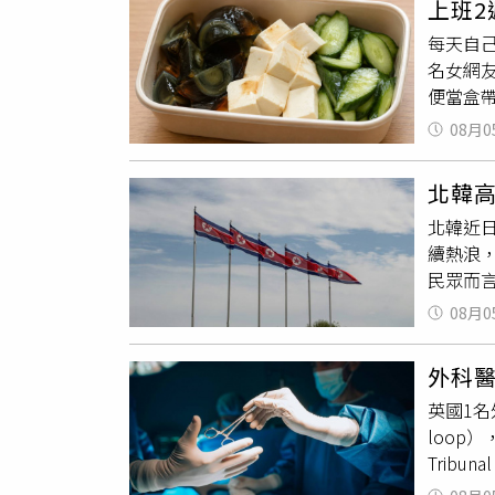
上班2
男3度
因此喝
每天自
竊取裡
等。古
名女網
謹慎，
很重要。
便當盒
近廁所
少，因
「敷衍系
不幹，
如奇異
08月0
當，不
用品與
物
，如
小黃瓜
統，將
往會進
北韓
表示，
方移送
喝。7.
北韓近
吃，還
將周男
統疾病
續熱浪
人食慾
未見周
肉、狗
民眾而
式各樣
處旅館
高蛋白
系列高
己準備
遭警方
補藥，
08月0
化。除
下午就
押獲准
潤肺，
酷暑。報
也認為
得利與
和
食物
外科
力、增
就是最
有不同
英國1名
響北韓
同情況
loop
加強保
三、住
Trib
溫，創
蓋被子
資料，
突破4