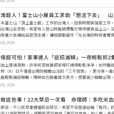
尤其在立秋之後，天氣早晚較涼，稍不注意，就會出現腹痛、吐
5日, 2026
（Dr. Yasser Adly Abdel Rahman）主刀。手術期
即使待在沒有空調的室內環境，也可能面臨中暑風險，建議前往
長，夜裡最好不開或只開除濕。這樣，既可降溫避暑，又可預防空
道連續性，但卻誤將錯誤部位的腸道接到胃部。專家指出，這項
，歐洲也持續受極端高溫影響，英國自5月以來已歷經4波熱浪，
功能較弱的人，不宜長時間開空調，避免直吹或將腹部蓋好。四
台灣超人！富士山小屋員工求助「想活下去」 山
能不斷回流至胃部，無法正常通過腸道，屬於「不符合生命存活
球多地正面臨極端氣候帶來的挑戰。
睡可以順應陽氣的收斂，早起可使肺氣得到舒展。而且，早睡早
日本富士山「頂上富士館」工作的台灣人，因長時間高強度工作
便，但拉赫曼仍向病患及家屬表示，各項跡象顯示腸道很快就會
發生。五、育的養生與禁忌立秋的氣溫雖然沒有降低多少，但是
向台灣山友求助，希望有人登山時能順便幫忙帶保健食品上山，
大腸直腸外科醫師雷特（Dr.Anthony Rate）接手治療，
始變低，在清晨的時候爬爬山，多做一些深呼吸的動作，這樣的空
動背著大批補給品登頂支援，讓她感動直呼「在台灣的時候會覺
工造口，讓病患得以排出體內廢物，保住性命。擔任專家證人的前
要劇烈運動出汗過多。六、樂的養生與禁忌悶熱勿煩躁，天涼莫
有台灣人會這樣」。原PO收到許多「台灣超人」送的保健品。（圖／翻攝
er）表示，拉赫曼的決策「對1名顧問級外科醫師而言，已糟糕
5日, 2026
情煩躁，脾氣漸長，易於衝動，影響身心健康，要調整好心態，
在Threads發文表示，自己在富士山上的「頂上富士館」工作
若非後續及時介入，病患極可能在術後死亡。面對調查，拉赫曼
山上的
食物
又以即食加工食品為主，只有少量蔬菜和肉片，讓她
強調30年執業生涯從未接獲投訴。然而審裁庭認為，他始終未展
入侵超可怕！家事達人「這招滅蟑」一夜輕鬆抓2
台灣山友能幫忙帶高蛋白粉、益生菌、維他命C、綜合維生素B群
，並立即停職，以避免他在提出上訴期間繼續執業。
高加上環境濕熱，許多民眾就算把家裡打掃得乾乾淨淨，依然難逃
。沒想到貼文曝光後，很快就有台灣山友主動幫忙。原PO透露「
en）昨（4）日不僅提出預防蟑螂出沒的「三不政策」，更分享一
捉然後塞了一堆保健品，而且都深藏功與名，不跟我說名字」，
就能輕鬆捕捉蟑螂。陳映如在臉書發文表示，想要減少蟑螂出現
果棒、蛋白棒、點心，甚至還有人特地帶了Lawson炸雞上山；
，做到三大防護原則：不給住、不給水、不給食；減少堆放紙箱
竟還有山友貼心送上類固醇藥物，讓她暖心笑說「山頂醫院都開張
5日, 2026
前仔細檢查並擦乾水槽、流理台及地面，不留下任何積水；用餐
圖／翻攝自Threads／@______peipei）還有山友知道
食物
來源。若家中突然出現蟑螂，陳映如建議不必急著噴灑味道
eads／@______peipei）原PO坦言，一開始發文只是想「活
別做這些事！22大禁忌一次看 命理師：多吃米
準蟑螂噴灑，利用其中的界面活性劑破壞蟑螂體表的保護油膜，
生人的幫助，她感性表示，身體雖然十分疲憊，但內心卻充滿感
月將至，不少民眾會遵循民俗禁忌，希望平安度過俗稱「鬼月」
體。針對不敢親自打蟑螂的民眾，陳映如更分享了實測超有效的
道那是一塊寶島，全世界只有台灣人會這樣，我說真的」。原PO
議及22項民間禁忌，提醒民眾可抱持「寧可信其有」的心態，多
剩的啤酒倒入瓶身中，選擇瓶口大小適中、能讓小蟑螂爬入的玻