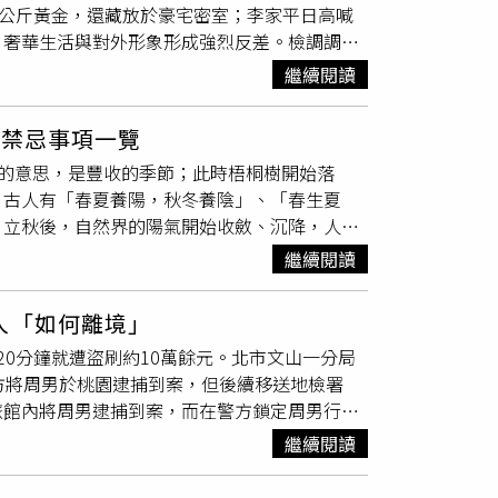
8公斤黃金，還藏放於豪宅密室；李家平日高喊
從交往到結婚，也笑說他們相處時總是甜蜜到旁
，奢華生活與對外形象形成強烈反差。檢調調查
，兩人於2012年8月登記結婚，並選在台北
瑄等人皆為核心成員。陳昱瑄2021年間透過友
年演藝圈最受矚目的豪門婚禮之一。婚禮由前副
繼續閱讀
爸爸」、「媽媽」相稱，連公司員工、助理也一
藝圈好友外，王金平、吳伯雄、台新金控董事長吳
將大筆資金交由李家運作，作為團體所稱的「行
現兩人在政商與演藝圈深厚的人脈。婚禮細節同
及禁忌事項一覽
索李世宗位於台中的「富邦天空樹」豪宅時，發
伴手禮則由台玻集團量身打造精緻玻璃糖果盒贈
成熟的意思，是豐收的季節；此時梧桐樹開始落
賓客。辦案人員搜索時，循著濃厚味道進入和
夫妻育有一子一女，家庭生活相當低調，鮮少在
。古人有「春夏養陽，秋冬養陰」、「春生夏
板，竟起出重達158公斤的金條；廚房旁倉庫
「寵妻狂魔」，不僅會主動替林文晴開車門、拉
。立秋後，自然界的陽氣開始收斂、沉降，人應
頂級食材的秘密據點；書房後方另設有俗稱「天
麻辣鍋時，也會細心幫對方撈出不愛吃的食材，
季。另外秋季主收，燥為秋季之主氣，而肺為
清點。檢調另搜索李家位於台中西屯區的房產，
終仍劃下句點。稍早有媒體報導，兩人早已低調
繼續閱讀
。而秋天屬金，金克木，所以秋天這種氣會抑制
奉「辟穀」養生之道，平日不食五穀雜糧，而是
有關，但相關說法未獲當事人證實。對此，小刀
下降，因此立秋養生重在養肺護肝。2026年
再飲用精油維持體力。不過，李世宗遭羈押後因
伴孩子成長，也感謝各界一路以來的關心，並強
人「如何離境」
小病痛會特別明顯，一些病痛，在所難免，但不
陳昱瑄也同樣「破戒」。此外，檢方還查扣另一
點。
0分鐘就遭盜刷約10萬餘元。北市文山一分局
會；此外，會有神經緊張的傾向，必須盡量多休
油及設備均已遭查扣，案情仍持續擴大偵辦。
方將周男於桃園逮捕到案，但後續移送地檢署
生與禁忌：一、食的養生與禁忌1.宜吃養肺潤
旅館內將周男逮捕到案，而在警方鎖定周男行
痛、咳嗽、胸痛等呼吸疾病，所以飲食應注意多
，56歲的港籍周姓男子利用偷竊他人財物，盜
氣的盛衰關係到壽命的長短。養肺的蔬菜包括蓮
繼續閱讀
易，繞過線上刷卡需OTP驗證等方式，將手機
山楂、荸薺等。果仁類如杏仁、核桃、花生、松
刷一筆，周男就可從中獲得45%的抽成，讓周
毒類食品既能消暑、斂汗補液，還能增進食欲。