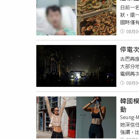
胖，脂
進一步
日前一
睡覺時
又尖，
狀，還一
師提醒
帶刺都
國時僅
長平時
政弘強
速惡化，
科接受
看醫生
08月0
出，該
臨床中
停電
瘍、反
古巴再
阿米巴
大部分
腸道或
電網再
瘍、內
障，復
來僅有1
08月0
電及計
完全不
路，優
致死率高
韓國
件，7月
動
數小時
Seun
夏高溫
她深信
使原本老
強調，
封鎖措