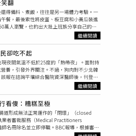
全笑翻
周男利用人流量大的捷運站，趁機偷走民眾錢包，
涼性
食物
要適量食用，如瓜類水果西瓜、香瓜
後還得備料、煮飯，往往是另一場體力考驗。一
示意圖、報系資料照）據悉，周男行事作風相當
能較弱，還未完全恢復，因此剛剛入秋養好脾胃
備午餐，最後索性將皮蛋、板豆腐和小黃瓜裝進
，為躲避警方查緝，周男每一次得手都會進入附
辣
食物
可以增加食欲，但是立秋後要適當減
50萬人瀏覽，也釣出大批上班族分享自己的
風險。而周男今年3月下手得逞後，旋即收手
強肝臟的功能，所以要多吃酸味的水果和蔬菜，
宜，也希望吃得相對健康，因此仍堅持自己帶便
，就連鞋子也全數換新，同時大量購買日常生活
秋天乾燥易便秘，應多食富含膳食纖維的
食
繼續閱讀
笑說，自己最近的便當甚至只剩皮蛋、板豆腐及
門。周男與境外集團配合TX-NFC中繼攻擊系
。6.忌暴飲暴食到了秋季，由於氣候宜人，往
身受，紛紛貼出自己的午餐照片「比慘」。有人
圖／示意圖、AI生成）周男第一次遭捕後，警
飲食中，要注意適量，不能放縱食欲，大吃大
人民卻吃不起
午餐只有一整塊板豆腐，撒點胡椒粉就直接開
第一時間獲得周男下手的直接證據，檢察官訊後
內積滯的熱氣，不利於潤燥，許多慢性呼吸系
出現夜間氣溫不低於25度的「熱帶夜」。面對持
是蒸蔬菜，蒸完後滿滿都是菜湯，光看賣相就讓
確切犯罪事證，火速前往周男的下榻處查訪，卻
之後，人體對
食物
的吸收率會逐漸增高，但像羊
充營養，引發外界關注。不過，狗肉對不少北韓
便當盒，只好全部倒進馬克杯加熱後再食用，各
掌握周男疑似在台中出沒，最終持拘票於台中一
大熱
食物
羊肉、狗肉不利於健康。太多的肉類等
，該報在諮詢平壤綜合醫院資深醫師後，刊登一
大家上班後的午餐都長這樣」、「至少還願意自
度焦急詢問中國友人是否有順利離境方式，所幸
到天真正涼下來以後。9.藥補不如食補“多吃
疾病、糖尿病及甲狀腺功能亢進等慢性疾病惡
外食健康」、「上班吃飯只是補充體力，能撐過
1人犯案。而周男第二次被捕後，遭檢察官聲
選擇，秋季之後我們可以多喝雪梨銀耳湯來滋陰
繼續閱讀
營養價值」的狗肉湯及魚粥，以維持體力、對抗
裡，苦笑說「今天直接沒便當吃了」。不少網友
犯罪條例、竊盜、加重竊盜、偽造準文書、詐欺
內部節奏，而且補藥吃太多小心變成毒藥。藥物
，長期被官方視為傳統滋補食品，認為具有補充體
點，只要營養均衡、吃得飽又能減少外食開銷，
的營養平衡。尤其是老年人，不但各臟器功能均
行看傻：糟糕至極
奢侈
食物
，並非人人都能負擔。這波熱浪不僅影
保健藥物和
食物
也有不同的需求。因此，根據不
道形成無法正常運作的「閉環」（closed
成至少19人死亡。總統李在明已要求相關部門
生與禁忌早晚日夜溫差大，別忘早晚添加衣服。
（Medical Practitioners
象廳指出，東南部梁山市日前測得42.5度高
漸變大，也要預防感冒著涼。夜間睡覺時腰腹要
將他自醫師名冊除名並立即停職。BBC報導，根據審裁
續維持在30多度後段，全國已連續5天有地區
在享受清風涼意的同時，也容易患上“空調
切除手術，由英國國民保健署（NHS）外科醫
發布警報。氣象單位呼籲民眾避免從事戶外活動，