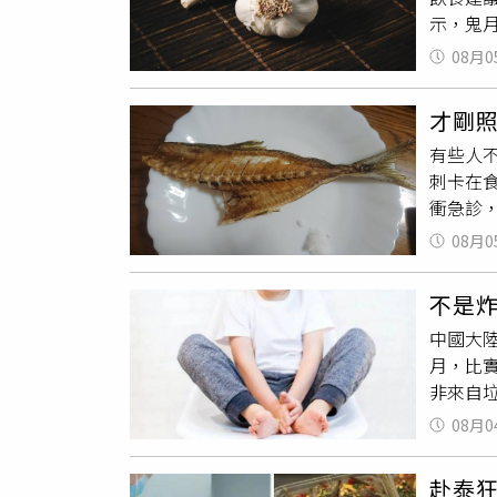
富士山
示，鬼
蟑螂常出
後續的
具有去
活筆記
08月0
民俗認
此裝置
少生活
個安全
才剛
齡30
有些人
間應避
刺卡在
弟靠近
衝急診
筆仙等
歲男子
藉由民
08月0
於魚刺
必須在鬼
沒想到
上老房
不是炸
食道有
念咒）
中國大陸
惜，想
宜在山間
月，比
家對他
夜看鬼
非來自
進食，
正中午
斤，雖
鼻喉科
信仰與
08月0
生長空
道，需
刺激胰
麼時候吃
赴泰