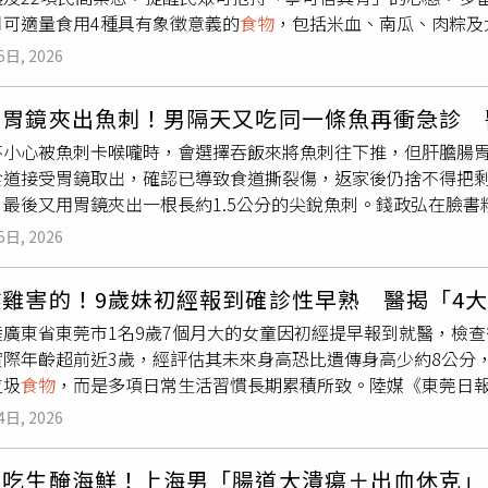
的注意事項，並整理成旅客篇與工作篇，讓想來富士山爬山或住
月可適量食用4種具有象徵意義的
食物
，包括米血、南瓜、肉粽及
沒處（如洗衣間或廚房角落）。陳映如分享「請蟑螂喝啤酒」誘捕法
人可以作為參考，祝福每個人爬山都出大景，平安下山」。
除晦氣、避邪的寓意；南瓜在西方文化中常被視為驅趕惡魔的象
本）陳映如表示，蟑螂會被濃郁酒香吸引爬進瓶內，但因瓶身傾
5日, 2026
為糯米具有避煞作用；至於大蒜，則因其濃烈氣味，自古便流傳
放在洗衣間僅一晚，隔天就成功抓到兩隻小蟑螂，完全免用市售
禁忌。小孟老師提醒，首先應避免前往戲水，以免觸及民間「抓
又省錢的生活小智慧。
照胃鏡夾出魚刺！男隔天又吃同一條魚再衝急診 
年以上的老屋看房，避免沖煞。若非必要，也應盡量避免半夜前往
不小心被魚刺卡喉嚨時，會選擇吞飯來將魚刺往下推，但肝膽腸胃
免夜晚曬衣服、半夜吹口哨、大聲喧嘩、隨意拍打他人肩膀，也
食道接受胃鏡取出，確認已導致食道撕裂傷，返家後仍捨不得把
。若參加中元普渡，也應避免口出穢言，以示尊重。小孟老師也
，最後又用胃鏡夾出一根長約1.5公分的尖銳魚刺。錢政弘在臉書
靈異遊戲，半夜也盡量不要觀看鬼片，避免因心理壓力影響睡眠
因不慎吞下魚刺，感覺卡在胸部相當不舒服，急診醫師照會胃腸
俗習慣幫助安心休息。至於人生大事方面，小孟老師建議，若鬼
5日, 2026
已造成食道撕裂傷，醫護人員也提醒該男子，回家後不要吃太刺
月結婚，則可盡量避免施放鞭炮，以符合傳統習俗。鬼月22項民
的是，隔一天晚間，該男子又到急診報到，原因是喉嚨再次被魚
。避免半夜到醫院。避免傍晚到廟旁邊走動。不可直呼「好兄弟
雞害的！9歲妹初經報到確診性早熟 醫揭「4大
一個魚刺卡住，大小1.5公分、非常尖銳，最後也順利將其取出
。半夜不宜大吼大叫。不宜隨意拍打前方人的肩膀。晚上不宜吹
廣東省東莞市1名9歲7個月大的女童因初經提早報到就醫，檢查
著刻意小心吃，怎料又吃到刺。錢政弘則說，「同一個人，同一
、空曠地拍照。不宜一直說「死」這個字。不宜玩試膽大會、碟仙、筆
實際年齡超前近3歲，經評估其未來身高恐比遺傳身高少約8公分
只有一個要求，『不要再吃魚了！』」錢政弘也提醒，如果不慎被
片。參加中元普渡切莫罵髒話。到旅館時：記得放包艾草粉或鼠
垃圾
食物
，而是多項日常生活習慣長期累積所致。陸媒《東莞日報》
可以先張嘴照鏡子，或請人用手電筒看喉嚨，有些狀況可以看得
。娶親儘量避免傍晚放鞭炮。◎上述內容皆屬民間信仰與傳統習
然家長平時很少讓她吃炸雞、反季水果等被認為容易影響發育的
。2、如果已將魚刺吞下去，但感覺胸口或喉嚨深處持續異物感、
生活習慣自行斟酌。
4日, 2026
間僅約10公分，最終確診為性早熟。醫師分析，女童長期攝取大
找腸胃科照胃鏡夾出。3、病人疼痛位置與魚刺實際卡住位置不一
島素及性激素分泌，加速骨齡成熟，加上她經常熬夜到深夜11時
、痛在哪」，以利醫師檢查判斷。4、X光幾乎看不到魚刺，X光偵
狂吃生醃海鮮！上海男「腸道大潰瘍＋出血休克」