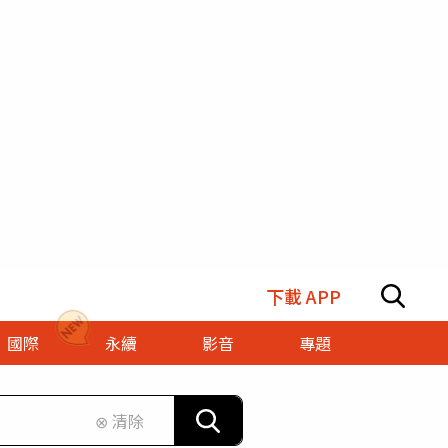
下載 APP
國際
永續
影音
專題
⊗ 清除