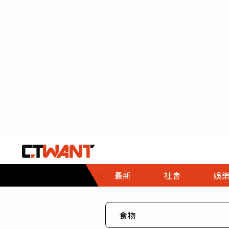
社會首頁
娛樂首頁
財經首頁
政
:::
最新
社會
娛
時事
即時
熱線
:::
直擊
大條
人物
調查
專題
３Ｃ