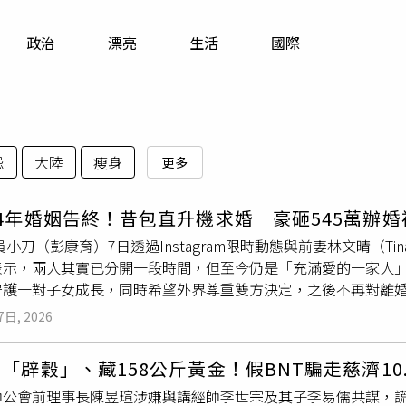
寵物
政治
漂亮
生活
國際
運勢
運動
梅酒
忌
大陸
瘦身
更多
4年婚姻告終！昔包直升機求婚 豪砸545萬辦
成員小刀（彭康育）7日透過Instagram限時動態與前妻林文晴（
表示，兩人其實已分開一段時間，但至今仍是「充滿愛的一家人
守護一對子女成長，同時希望外界尊重雙方決定，之後不再對離
藝圈的豪門戀情、浪漫求婚及斥資逾545萬元打造的世紀婚禮，
7日, 2026
因朋友聚會結識，並以結婚為前提交往，感情一直相當低調。直到2
a演唱會後，戀情才正式曝光，也讓外界首度知道小刀與台灣玻璃
「辟穀」、藏158公斤黃金！假BNT騙走慈濟1
小刀為了向林文晴求婚，可說花足心思。當時擔任伴郎的阿Ken
公會前理事長陳昱瑄涉嫌與講經師李世宗及其子李易儒共謀，謊稱
僅包下直升機製造浪漫驚喜，還動員親友及工作人員在地面排出巨大愛心