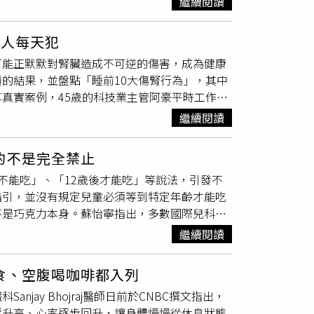
內容同樣重要。當她感覺體脂增加時，會採取一天三餐
繼續閱讀
次電力危機的重要因素。
充優質蛋白與低 GI 澱粉；下午 2 點稍微肚子
 6 點前」吃完，她通常在 4~5 點間就會解
多人每天犯
（圖／取自 xeungmee IG）局部贅肉精準
可能正默默對腎臟造成不可逆的傷害，成為健康
與側腰），Seung-Mee Lee 有一套專門
的結果，並盤點「睡前10大傷腎行為」，其中
100 次以上；側腰則靠皮拉提斯的側向拉
真實案例，45歲的科技業主管阿豪平時工作壓
靠壺鈴、深蹲與弓箭步來激活。最後，她會以
，更常在睡前喝一杯威士忌配鹹酥雞當宵夜；有
繼續閱讀
 xeungmee 小紅書）拒絕「拿鐵與外送」：
休息；頭痛時，更習慣隨手吞幾顆止痛藥，直
非常挑剔，第一步就是「戒掉拿鐵」並嚴格控管高糖
食
覺事情嚴重。洪永祥示警，臨床上，腎臟通常不是
淨飲食」。選擇原型食材、減少過度調味，這種
的不是完全禁止
 腎臟不只是人體的過濾器，更承擔著調節血
／取自 xeungmee IG）晨間內服保養：
不能吃」、「12歲後才能吃」等說法，引發不
行為排行榜」，幫助大家檢視自己的生活習
Seung-Mee Lee 習慣在早上空腹時服用
指引，並沒有規定兒童必須等到特定年齡才能吃
睡前點燃線香或是香氛助眠，然而燃燒劣質香品
膠囊形式更易於堅持。優質的油脂能幫助腸道潤
不是巧克力本身。蘇怡寧指出，多數國際兒科與
然腎臟並非直接「過濾空氣毒素」，但長期吸入污
一天的標準配備。（圖／取自 xeungmee
巧克力，主要原因並非巧克力有害，而是市售
腎臟負擔。睡前若習慣使用香氛產品，應避免在
繼續閱讀
康。此外，巧克力中也含有咖啡因及天然成分可
尿意硬撐、不上廁所偶爾憋尿雖不致直接毀損腎
激性成分，但一般牛奶巧克力中的咖啡因含量其實不
染機率。一旦細菌沿著輸尿管逆行向上引發急性
食、空腹喝咖啡都入列
用咖啡、濃茶、可樂或能量飲料所攝取的咖啡因
睡，避免因憋尿影響睡眠品質或誘發感染。・第
ay Bhojraj醫師日前於CNBC撰文指出，
，目前沒有科學證據顯示，兒童偶爾少量食用巧
的環境溫度會刺激交感神經使血管收縮、血壓短
壓升高、心率逐步回升，讓身體慢慢從休息狀態