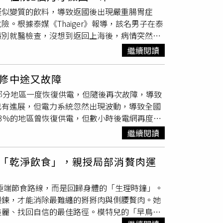
使用帶有香味的文具、PC材質塑膠水杯，夜間
圖將魚刺「推下去」，通常會卡住的魚刺又硬
疑似變質的飲料，導致返國後出現嚴重腸胃症
分泌，多種因素交互作用，最終誘發性早熟。醫
速軟化魚刺，有些魚料理若要煮到整條魚連骨
根據泰媒《Thaiger》報導，該名男子在泰
等第二性徵，就應提高警覺，盡早就醫檢查。家
單只靠幾口醋、停留幾秒鐘，是無法化骨的。錢
特別就醫檢查，沒想到返回上海後，病情突然迅
青春期徵兆提早出現，應及早至兒童生長發育專
是吞嚥疼痛或有異物感，就不要再進食，應立即
tamoeba histolytica）。報導指
繼續閱讀
一度被告知情況危急，隨後轉送上海市公共衛生
嚴重貧血及凝血功能異常，且腸道大面積潰
修中途又故障
療，男子才終於順利脫離險境。醫師表示，痢疾
部分地區一度恢復供電，但隨後再次故障，導致
理的生食，感染風險相對較高，該疾病主要攻擊
已有進展，但電力系統忽然出現波動，導致全國
一般腸胃炎，但少數嚴重病例可能會出現腸道潰
3%的地區曾恢復供電，但數小時後電網再度故
當地感染痢疾阿米巴原蟲的致死率極低，40年
、線路故障及發電能力不足等因素，持續出現停
格里原蟲（Naegleria fowleri）是
繼續閱讀
通常會在全國停電後，先建立小型獨立供電網
感染並侵入腦部，引發原發性阿米巴腦膜腦炎，
運作。此次已是古巴今年最新一起全國性停電事
「乾淨飲食」，親授局部消贅肉運
0萬人同時停電。目前古巴多數民眾每天僅能獲得
，民眾也面臨
食物
保存困難、無法正常烹飪及炎
法不走極端節食路線，而是回歸身體的「生理時鐘」。
出華府限制石油供應及取得資金、設備的能力，
鍛鍊，才能消除最難纏的掰掰肉與側腰贅肉。她
Nicolás Maduro）政權後，對石油實施
美麗、找回自信的最佳路徑。模特兒的「早鳥進
也因美方施壓而停止。不過，也有分析人士認