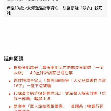
希臘13歲少女海邊遇雷擊身亡 法醫懷疑「泳衣」殺死
她
延伸閱讀
最後身影曝光！豐原軍用品店老闆夫妻晚間「一同
收店」 4.9星好評店家已成往事
遇詐拖垮全家人！豐原5屍慘案「大女兒臉書自介寫
16字」一度不信被騙
代購黃金遇詐逼死豐原5口！資深警大解密詐團「坑
殺三部曲」暗黑手法
要業者「軍人節給國軍優惠」 黃國昌：鴨霸行徑