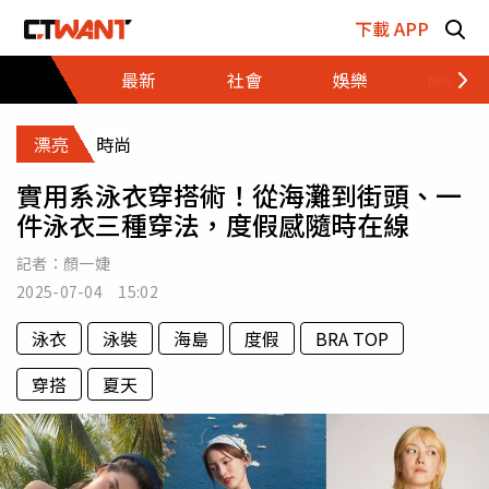
跳至主要內容區塊
下載 APP
最新
社會
娛樂
財經
漂亮
時尚
實用系泳衣穿搭術！從海灘到街頭、一
件泳衣三種穿法，度假感隨時在線
記者：
顏一婕
2025-07-04 15:02
泳衣
泳裝
海島
度假
BRA TOP
穿搭
夏天