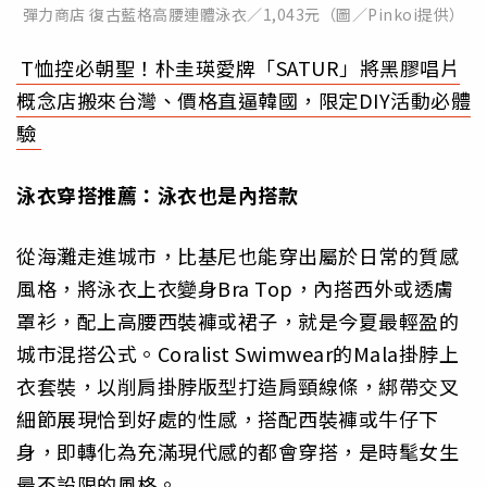
彈力商店 復古藍格高腰連體泳衣／1,043元（圖／Pinkoi提供）
T恤控必朝聖！朴圭瑛愛牌「SATUR」將黑膠唱片
概念店搬來台灣、價格直逼韓國，限定DIY活動必體
驗
泳衣穿搭推薦：泳衣也是內搭款
從海灘走進城市，比基尼也能穿出屬於日常的質感
風格，將泳衣上衣變身Bra Top，內搭西外或透膚
罩衫，配上高腰西裝褲或裙子，就是今夏最輕盈的
城市混搭公式。Coralist Swimwear的Mala掛脖上
衣套裝，以削肩掛脖版型打造肩頸線條，綁帶交叉
細節展現恰到好處的性感，搭配西裝褲或牛仔下
身，即轉化為充滿現代感的都會穿搭，是時髦女生
最不設限的風格。