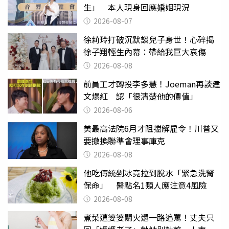
生」 本人現身回應婚姻現況
2026-08-07
徐莉玲打破沉默談兒子身世！心碎揭
徐子翔輕生內幕：帶給我巨大哀傷
2026-08-08
前員工才轉投李多慧！Joeman再談建
文爆紅 認「很清楚他的價值」
2026-08-06
美最高法院6月才阻擋解雇令！川普又
要撤換聯準會理事庫克
2026-08-08
他吃傳統剉冰竟拉到脫水「緊急洗腎
保命」 醫點名1類人應注意4風險
2026-08-08
煮菜遭婆婆關火還一路追罵！丈夫只