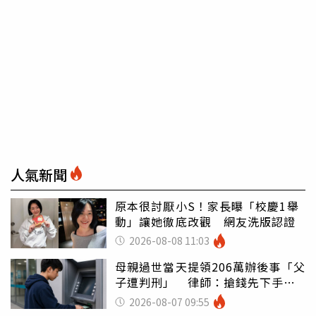
人氣新聞
原本很討厭小S！家長曝「校慶1舉
動」讓她徹底改觀 網友洗版認證
2026-08-08 11:03
母親過世當天提領206萬辦後事「父
子遭判刑」 律師：搶錢先下手是
罪
2026-08-07 09:55