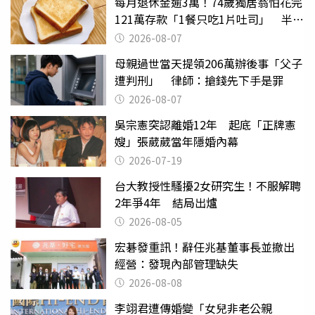
每月退休金逾3萬！74歲獨居翁怕花完
121萬存款「1餐只吃1片吐司」 半年
後暴瘦嚇壞女兒
2026-08-07
母親過世當天提領206萬辦後事「父子
遭判刑」 律師：搶錢先下手是罪
2026-08-07
吳宗憲突認離婚12年 起底「正牌憲
嫂」張葳葳當年隱婚內幕
2026-07-19
台大教授性騷擾2女研究生！不服解聘
2年爭4年 結局出爐
2026-08-05
宏碁發重訊！辭任兆基董事長並撤出
經營：發現內部管理缺失
2026-08-08
李翊君遭傳婚變「女兒非老公親