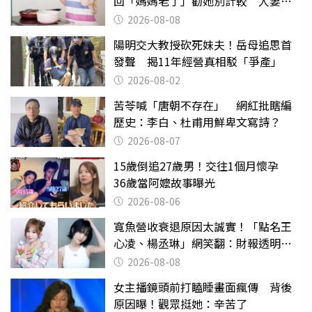
回「媽媽老了」勸她別計較 人妻超
崩潰：我像台傭
2026-08-08
陽明交大教授砍死妹夫！岳母追思首
發聲 揭11年經營真相駁「爭產」
2026-08-02
苦苓喊「唐朝不存在」 網紅批瞎編
歷史：李白、杜甫用鮮卑文寫詩？
2026-08-07
15歲倒追27歲男！交往1個月懷孕
36歲當阿嬤故事曝光
2026-08-06
寬魚營收衰退原因太誠實！「點名王
心凌、楊丞琳」網笑翻：財報透明度
滿分
2026-08-08
女主播鏡頭前打瞌睡畫面瘋傳 背後
原因曝！觀眾挺她：辛苦了