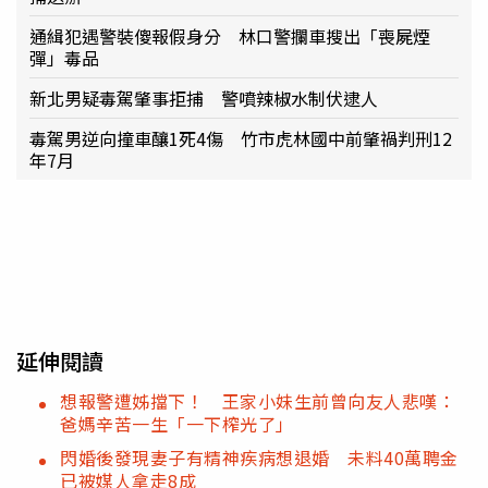
通緝犯遇警裝傻報假身分 林口警攔車搜出「喪屍煙
彈」毒品
新北男疑毒駕肇事拒捕 警噴辣椒水制伏逮人
毒駕男逆向撞車釀1死4傷 竹市虎林國中前肇禍判刑12
年7月
延伸閱讀
想報警遭姊擋下！ 王家小妹生前曾向友人悲嘆：
爸媽辛苦一生「一下榨光了」
閃婚後發現妻子有精神疾病想退婚 未料40萬聘金
已被媒人拿走8成