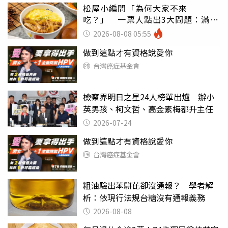
松屋小編問「為何大家不來
吃？」 一票人點出3大問題：滿手
好牌打到爛
2026-08-08 05:55
做到這點才有資格說愛你
台灣癌症基金會
檢察界明日之星24人榜單出爐 辦小
英男孩、柯文哲、高金素梅都升主任
2026-07-24
做到這點才有資格說愛你
台灣癌症基金會
粗油驗出苯駢芘卻沒通報？ 學者解
析：依現行法規台糖沒有通報義務
2026-08-08