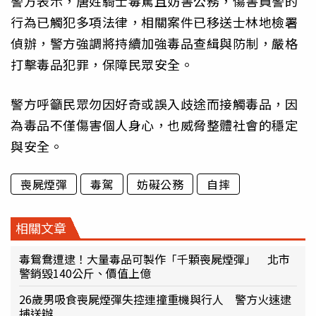
警方表示，唐姓騎士毒駕且妨害公務，傷害員警的
行為已觸犯多項法律，相關案件已移送士林地檢署
偵辦，警方強調將持續加強毒品查緝與防制，嚴格
打擊毒品犯罪，保障民眾安全。
警方呼籲民眾勿因好奇或誤入歧途而接觸毒品，因
為毒品不僅傷害個人身心，也威脅整體社會的穩定
與安全。
喪屍煙彈
毒駕
妨礙公務
自摔
相關文章
毒鴛鴦遭逮！大量毒品可製作「千顆喪屍煙彈」 北市
警銷毀140公斤、價值上億
26歲男吸食喪屍煙彈失控連撞重機與行人 警方火速逮
捕送辦