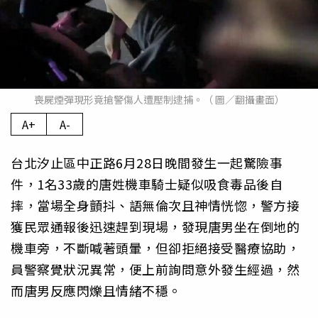
喪屍煙彈現形竟搶警傷人遭壓制逮捕。（ 圖／翻攝畫面）
A+
A-
台北汐止區中正路6月28日晚間發生一起驚險事
件，1名33歲的唐姓機車騎士疑似吸食毒品後自
摔，當場全身顫抖、語無倫次且神情恍惚，警方接
獲民眾通報後迅速趕到現場，發現唐男坐在倒地的
機車旁，不斷喊著頭暈，但卻拒絕接受醫療協助，
員警察覺狀況異常，便上前詢問意外發生經過，然
而唐男反應閃爍且情緒不穩。