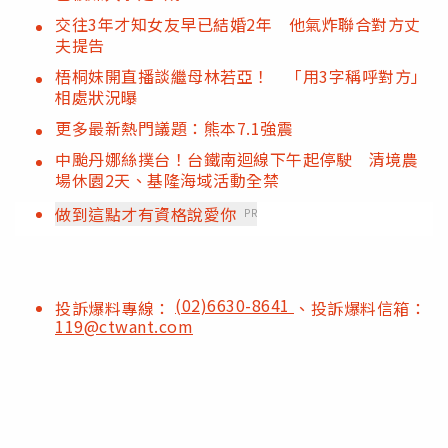
交往3年才知女友早已結婚2年 他氣炸聯合對方丈
夫提告
梧桐妹開直播談繼母林若亞！ 「用3字稱呼對方」
相處狀況曝
更多最新熱門議題：熊本7.1強震
中颱丹娜絲撲台！台鐵南迴線下午起停駛 清境農
場休園2天、基隆海域活動全禁
做到這點才有資格說愛你
PR
(02)6630-8641
投訴爆料專線：
、投訴爆料信箱：
119@ctwant.com