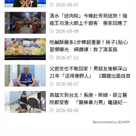
2026-08-07
清水「送肉粽」今晚赴芳苑送煞！強
碰王功漁火節上千遊客 喪家回應了
2026-08-08
吃鹹酥雞多1步驟超重要！妹子1貼心
習慣曝光 網讚爆：救了清潔員
2026-07-12
父逝世也不敢回家！男殺友後躲深山
21年「活得像野人」 1關鍵出面自首
2026-08-07
高雄欠到台北！長庚、榮總、部立醫
院都受害 「醫療暴力男」離譜紀錄
曝光
2026-08-06
Recommended by