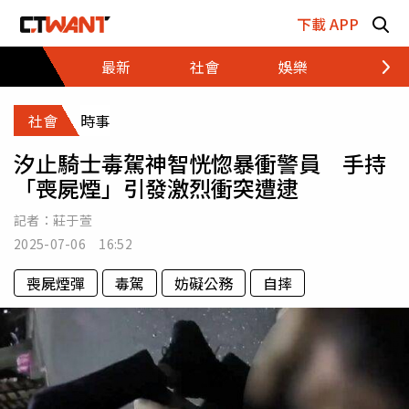
跳至主要內容區塊
下載 APP
最新
社會
娛樂
財經
社會
時事
汐止騎士毒駕神智恍惚暴衝警員 手持
「喪屍煙」引發激烈衝突遭逮
記者：
莊于萱
2025-07-06 16:52
喪屍煙彈
毒駕
妨礙公務
自摔