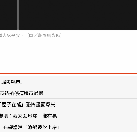
望大家平安。（圖／翻攝鳳梨IG）
北部8縣市」
縣市待搶修這縣市最慘
「屋子在搖」恐怖畫面曝光
嚇壞：我家跟地震一樣在晃
 布袋漁港「漁船被吹上岸」