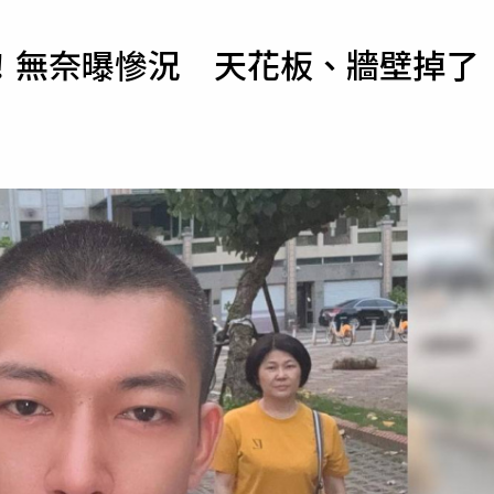
寵物
！無奈曝慘況 天花板、牆壁掉了
運勢
運動
梅酒