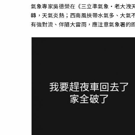
氣象專家吳德榮在《三立準氣象‧老大洩天
轉，天氣炎熱；西南風挾帶水氣多、大氣
有強對流、伴隨大雷雨，應注意氣象署的