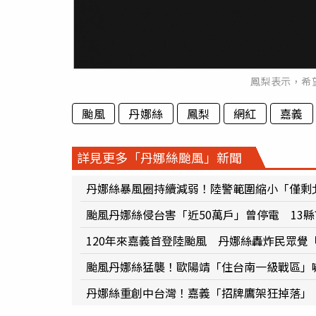
鳳梨表示，希
颱風
丹娜絲
鳳梨
網紅
嘉義
詳見更多「丹娜絲颱風」新聞
丹娜絲暴風圈持續減弱！陸警範圍縮小「僅剩
颱風丹娜絲侵台害「近50萬戶」曾停電 13
120年來嘉義首登陸颱風 丹娜絲轟炸民眾覺
颱風丹娜絲猛襲！歐陽靖「住台南一級戰區」
丹娜絲重創中台灣！嘉義「招牌鷹架狂掉落」