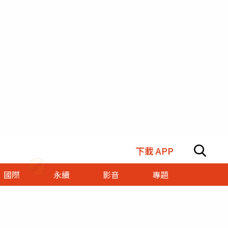
下載 APP
國際
永續
影音
專題