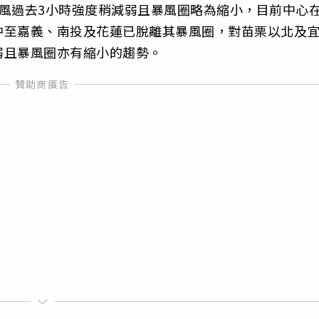
風過去3小時強度稍減弱且暴風圈略為縮小，目前中心
中至嘉義、南投及花蓮已脫離其暴風圈，對苗栗以北及
弱且暴風圈亦有縮小的趨勢。