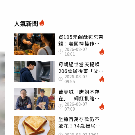
人氣新聞
買195元鹹酥雞忘帶
錢！老闆神操作
2026-08-07
「倒找5元」 全網
16:01
看哭：這就是台灣
母親過世當天提領
206萬辦後事「父子
2026-08-07
遭判刑」 律師：
09:55
搶錢先下手是罪
苦苓喊「唐朝不存
在」 網紅批瞎編
2026-08-07
歷史：李白、杜甫
07:09
用鮮卑文寫詩？
坐擁百萬存款仍不
敢花！74歲獨居翁
「1餐只吃1片吐
2026-08-07 12:01