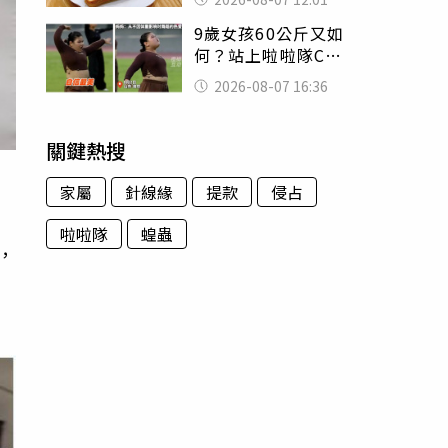
司」 半年後暴瘦
9歲女孩60公斤又如
嚇壞女兒
何？站上啦啦隊C位
驚艷全場 千萬網
2026-08-07 16:36
友被圈粉
關鍵熱搜
家屬
針線緣
提款
侵占
啦啦隊
蝗蟲
，
平