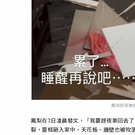
鳳梨的家被
鳳梨在7日凌晨發文，「我要趕夜車回去
裂，窗框砸入家中，天花板、牆壁也被吹