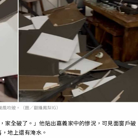
颱風吹破。（圖／翻攝鳳梨IG）
了，家全破了。」他貼出嘉義家中的慘況，可見面窗戶破
落，地上還有淹水。