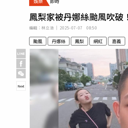
娛樂
即時
人物
汽車
鳳梨家被丹娜絲颱風吹破
專欄
房產新勢力
編輯：
林立浩
2025-07-07 08:50
颱風
丹娜絲
鳳梨
網紅
嘉義
Next