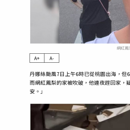
網紅鳳
A+
A-
丹娜絲颱風7日上午6時已從桃園出海，但
而網紅鳳梨的家被吹破，他連夜趕回家，
安。」