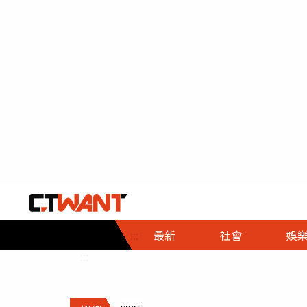
社會首頁
娛樂首頁
財經首頁
政
:::
最新
社會
娛
時事
即時
熱線
:::
直擊
大條
人物
調查
專題
３Ｃ