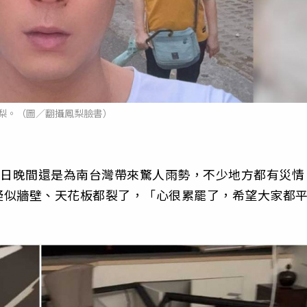
梨。（圖／翻攝鳳梨臉書）
6日晚間還是為南台灣帶來驚人雨勢，不少地方都有災情
疑似牆壁、天花板都裂了，「心很累罷了，希望大家都