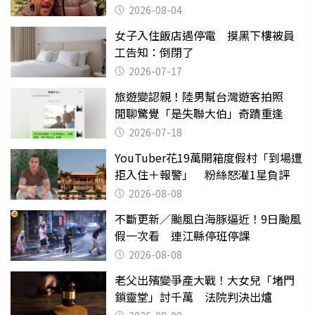
2026-08-04
女子入住飯店遇停電 摸黑下樓被員
工告知：倒閉了
2026-07-17
旅遊變認親！陸男幫台灣遊客拍照
閒聊驚覺「是失聯大伯」奇蹟重逢
2026-07-18
YouTuber花19萬開箱度假村「到場遭
拒入住＋報警」 粉絲怒灌1星負評
2026-08-08
不斷更新／颱風白海豚逼近！9日颱風
假一次看 連江縣停班停課
2026-08-08
老父出殯變爭產大戰！大女兒「堵門
鎖靈堂」討千萬 法院判決出爐