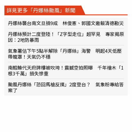
詳見更多「丹娜絲颱風」新聞
丹娜絲襲台南文旦損9成 林俊憲、郭國文邀賴清德勘災
丹娜絲預計二度登陸！「Z字型走位」超罕見 專家揭原
因：2地防暴雨
氣象署估下午5點半解除「丹娜絲」海警 明起4天低壓
帶籠罩！天氣仍不穩
南鯤鯓代天府牌樓被吹垮！震撼空拍照曝 千年檜木「1
根3千萬」損失慘重
颱風丹娜絲「恐回馬槍反撲」2度登台？ 氣象粉專給答
案了