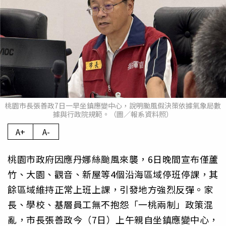
桃園市長張善政7日一早坐鎮應變中心，說明颱風假決策依據氣象局數
據與行政院規範。（圖／報系資料照）
A+
A-
桃園市政府因應丹娜絲颱風來襲，6日晚間宣布僅蘆
竹、大園、觀音、新屋等4個沿海區域停班停課，其
餘區域維持正常上班上課，引發地方強烈反彈。家
長、學校、基層員工無不抱怨「一桃兩制」政策混
亂，市長張善政今（7日）上午親自坐鎮應變中心，