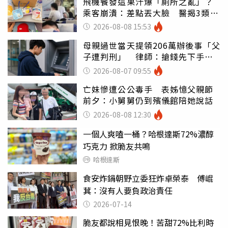
飛機餐發這果汁爆「廁所之亂」？
乘客崩潰：差點丟大臉 醫揭3類人
別亂喝
2026-08-08 15:53
母親過世當天提領206萬辦後事「父
子遭判刑」 律師：搶錢先下手是
罪
2026-08-07 09:55
亡妹慘遭公公毒手 表姊憶父親節
前夕：小舅舅仍到殯儀館陪她說話
2026-08-08 12:30
一個人爽嗑一桶？哈根達斯72%濃醇
巧克力 掀脆友共鳴
哈根達斯
食安炸鍋朝野立委狂炸卓榮泰 傅崐
萁：沒有人要負政治責任
2026-07-14
脆友都說相見恨晚！苦甜72%比利時