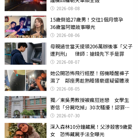
2026-08-08
15歲倒追27歲男！交往1個月懷孕
36歲當阿嬤故事曝光
2026-08-06
母親過世當天提領206萬辦後事「父子
遭判刑」 律師：搶錢先下手是罪
2026-08-07
她公開恐怖飛行經歷！搭機睡醒褲子
濕了 鄰座男趁熟睡猥褻還疑留體液
2026-08-05
獨／東吳男教授被瘋狂迷戀 女學生
寄信「分屍吃掉」30次騷擾！認罪免
關
2026-07-30
深入森林10分鐘藏屍！父涉殺害9歲愛
女 恐怖藏屍手法全曝光