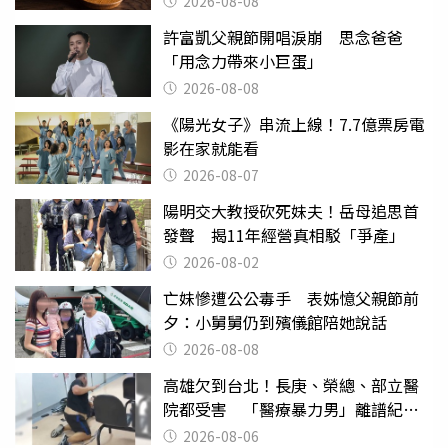
2026-08-08
許富凱父親節開唱淚崩 思念爸爸
「用念力帶來小巨蛋」
2026-08-08
《陽光女子》串流上線！7.7億票房電
影在家就能看
2026-08-07
陽明交大教授砍死妹夫！岳母追思首
發聲 揭11年經營真相駁「爭產」
2026-08-02
亡妹慘遭公公毒手 表姊憶父親節前
夕：小舅舅仍到殯儀館陪她說話
2026-08-08
高雄欠到台北！長庚、榮總、部立醫
院都受害 「醫療暴力男」離譜紀錄
曝光
2026-08-06