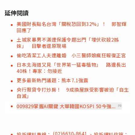
延伸閱讀
美國財長點名台灣「關稅恐回到32%」！ 郭智輝
回應了
土城家暴男不滿遭保護令趕出門「埋伏砍殺2姊
妹」 目擊者還原現場
偷吃清潔工人夫遭離婚 小三醫師娘瘋狂報復正宮
日本北海道又見「世界第一猛毒植物」 路邊長出
40株！專家：勿接近
更多最新熱門議題：熊本7.1強震
央行限貸令打炒房！ 9成換屋族受影響被迫「自生
自滅」
009829掌握AI關鍵 大華韓國KOSPI 50今強...
PR
(02)6630-8641
投訴爆料專線：
、投訴爆料信箱：