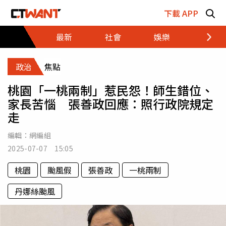
跳至主要內容區塊
下載 APP
最新
社會
娛樂
財經
政治
焦點
桃園「一桃兩制」惹民怨！師生錯位、
家長苦惱 張善政回應：照行政院規定
走
編輯：
網編組
2025-07-07 15:05
桃園
颱風假
張善政
一桃兩制
丹娜絲颱風