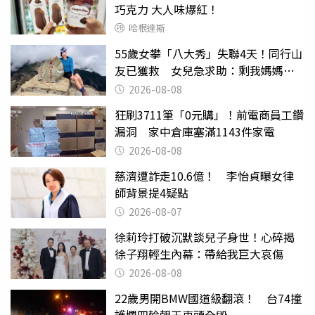
巧克力 大人味爆紅！
哈根達斯
55歲女攀「八大秀」失聯4天！同行山
友已獲救 女兒急求助：剩我媽媽還
沒找到
2026-08-08
狂刷3711筆「0元購」！前電商員工鑽
漏洞 家中倉庫塞滿1143件家電
2026-08-08
慈濟遭詐走10.6億！ 李怡貞曝女律
師背景提4疑點
2026-08-07
徐莉玲打破沉默談兒子身世！心碎揭
徐子翔輕生內幕：帶給我巨大哀傷
2026-08-08
22歲男開BMW國道級翻滾！ 台74撞
護欄四輪朝天車頭全毀