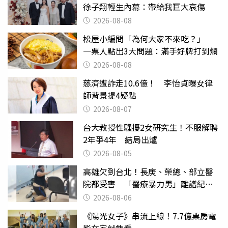
徐子翔輕生內幕：帶給我巨大哀傷
2026-08-08
松屋小編問「為何大家不來吃？」
一票人點出3大問題：滿手好牌打到爛
2026-08-08
慈濟遭詐走10.6億！ 李怡貞曝女律
師背景提4疑點
2026-08-07
台大教授性騷擾2女研究生！不服解聘
2年爭4年 結局出爐
2026-08-05
高雄欠到台北！長庚、榮總、部立醫
院都受害 「醫療暴力男」離譜紀錄
曝光
2026-08-06
《陽光女子》串流上線！7.7億票房電
影在家就能看