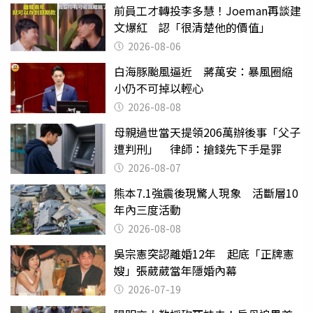
前員工才轉投李多慧！Joeman再談建
文爆紅 認「很清楚他的價值」
2026-08-06
白海豚颱風逼近 蔣萬安：暴風圈縮
小仍不可掉以輕心
2026-08-08
母親過世當天提領206萬辦後事「父子
遭判刑」 律師：搶錢先下手是罪
2026-08-07
熊本7.1強震後現驚人現象 活斷層10
年內三度活動
2026-08-08
吳宗憲突認離婚12年 起底「正牌憲
嫂」張葳葳當年隱婚內幕
2026-07-19