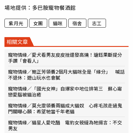
場地提供：多巴胺寵物餐酒館
紫月光
女團
貓咪
宿舍
志工
相關文章
寵物情緣／愛犬看男友皮皮挫還發高燒！瑭鈺果斷提分
手讚「會看人」
寵物情緣／鮑正芳領養2個月大貓咪全是「緣分」 喊話
不退休：遊山玩水也會膩
寵物情緣／「國光女神」自爆家中地位排第三 蘇心甯
戀愛腦被貓治癒
寵物情緣／莫允雯領養兩貓成大貓奴 心疼毛孩走過鬼
門關曝心願：希望牠當千年老貓
寵物情緣／貓星人愛吃醋 電豹女筱緹為牠揚言：不交
男友