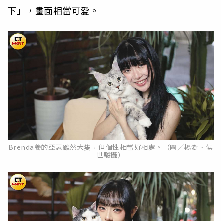
下」，畫面相當可愛。
Brenda養的亞瑟雖然大隻，但個性相當好相處。（圖／楊澍、侯
世駿攝）