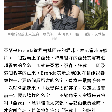
咪嚕曾被前主人退貨，最後被17帶回家。（圖／楊澍、侯世駿
攝）
亞瑟是Brenda從貓舍挑回來的貓咪，表示當時滑照
片，一眼就看上了亞瑟，脾氣很好的亞瑟其實有個
超霸氣的全名，那就是亞瑟．班森．狂戰士，問及
這個名字的由來，Brenda表示之前Xiu在群組說養
寵物一定要取個超厲害的名字，這樣去獸醫院醫生
一次就會記起來，「我覺得太好笑了，決定之後養
貓一定要取這樣的名字！」不過通常大家還是只會
叫「亞瑟」，除非貓咪太緊張，要鼓勵牠勇敢時，
才會叫全名，希望牠能拿出「狂戰士」的精神。