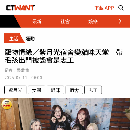
跳至主要內容區塊
下載 APP
最新
社會
娛樂
財經
生活
運動
寵物情緣／紫月光宿舍變貓咪天堂 帶
毛孩出門被誤會是志工
記者：
吳孟倫
2025-07-11 06:00
紫月光
女團
貓咪
宿舍
志工