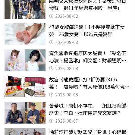
陽明交大教授砍死妹夫！岳母追思首
發聲 揭11年經營真相駁「爭產」
2026-08-02
47歲女腹痛送醫！1小時後竟誕下女
嬰 26歲女兒：以為只是變胖
2026-08-08
寬魚營收衰退原因太誠實！「點名王
心凌、楊丞琳」網笑翻：財報透明度
滿分
2026-08-08
故宮《龍藏經》打7折仍要131.6
萬！ 店員曝：有人原價188萬付現購
買
2026-08-08
苦苓喊「唐朝不存在」 網紅批瞎編
歷史：李白、杜甫用鮮卑文寫詩？
2026-08-07
徐莉玲打破沉默談兒子身世！心碎揭