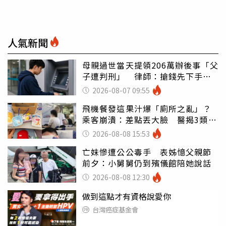
人氣新聞
母親過世當天提領206萬辦後事「父
子遭判刑」 律師：搶錢先下手是
罪
2026-08-07 09:55
飛機餐發這果汁爆「廁所之亂」？
乘客崩潰：差點丟大臉 醫揭3類人
別亂喝
2026-08-08 15:53
亡妹慘遭公公毒手 表姊憶父親節
前夕：小舅舅仍到殯儀館陪她說話
2026-08-08 12:30
做到這點才有資格說愛你
台灣癌症基金會