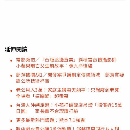
延伸閱讀
電影頻道／「台版渡邊直美」斜槓當喪禮攝影師
小蘋果曝亡父生前故事：像九命怪貓
部落被攔胡1／開發案爭議劃定傳統領域 部落質疑
鄉公所技術杯葛
老公月入3萬！家庭主婦每天躺平：只想廢到老死
全場看「這關鍵」超羨慕
台灣人沖繩旅遊！小孩打破飯店吊燈「賠償近15萬
日圓」 家長轟不合理遭打臉
更多最新熱門議題：熊本7.1強震
新店戲水意外釀2勇消殉職！溺斃陳男同行友人現