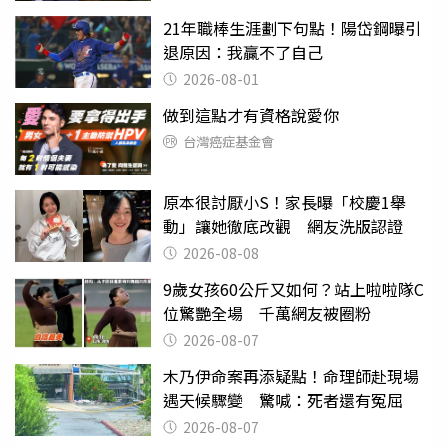
21年職棒生涯劃下句點！陽岱鋼曝引
退原因：我贏不了自己
2026-08-01
做到這點才有資格說愛你
台灣癌症基金會
原本很討厭小S！家長曝「校慶1舉
動」讓她徹底改觀 網友洗版認證
2026-08-08
9歲女孩60公斤又如何？站上啦啦隊C
位驚艷全場 千萬網友被圈粉
2026-08-07
木乃伊命案再添疑點！命理師赴現場
遇天候驟變 驚喊：死者還有冤屈
2026-08-07