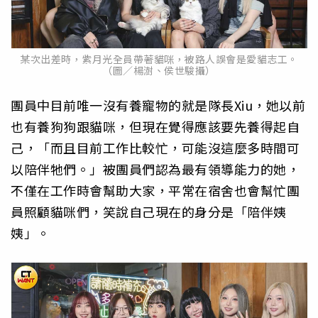
某次出差時，紫月光全員帶著貓咪，被路人誤會是愛貓志工。
（圖／楊澍、侯世駿攝）
團員中目前唯一沒有養寵物的就是隊長Xiu，她以前
也有養狗狗跟貓咪，但現在覺得應該要先養得起自
己，「而且目前工作比較忙，可能沒這麼多時間可
以陪伴牠們。」被團員們認為最有領導能力的她，
不僅在工作時會幫助大家，平常在宿舍也會幫忙團
員照顧貓咪們，笑說自己現在的身分是「陪伴姨
姨」。