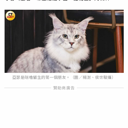
亞瑟是咪嚕貓生的第一個朋友。（圖／楊澍、侯世駿攝）