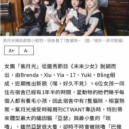
紫月光團員都愛小動物，宿舍養了7隻貓咪。（圖／楊澍、侯世駿攝）
A+
A-
女團「紫月光」從選秀節目《未來少女》脫穎而
出，由Brenda、Xiu、Yia、17、Yuki、Bling組
成，近期推出新歌〈嘿，好久不見〉。6位女孩一同
住在宿舍已經有1年半的時間，愛動物的她們幾乎每
個人都有養毛小孩，因此宿舍中有7隻貓咪，相當熱
鬧。紫月光接受時報周刊CTWANT專訪時，特別帶
來體型最大的緬因貓「亞瑟」與最小隻的「咪
嚕」，雖然亞瑟很大隻，卻時不時會被咪嚕「巴幾