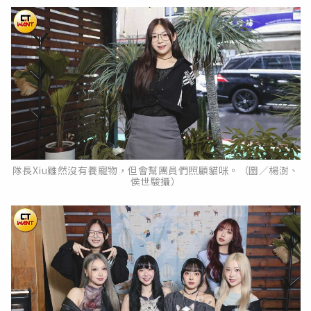
隊長Xiu雖然沒有養寵物，但會幫團員們照顧貓咪。（圖／楊澍、
侯世駿攝）