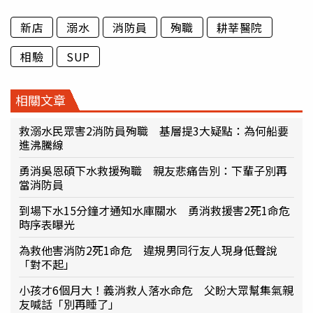
新店
溺水
消防員
殉職
耕莘醫院
相驗
SUP
相關文章
救溺水民眾害2消防員殉職 基層提3大疑點：為何船要
進沸騰線
勇消吳恩碩下水救援殉職 親友悲痛告別：下輩子別再
當消防員
到場下水15分鐘才通知水庫關水 勇消救援害2死1命危
時序表曝光
為救他害消防2死1命危 違規男同行友人現身低聲說
「對不起」
小孩才6個月大！義消救人落水命危 父盼大眾幫集氣親
友喊話「別再睡了」