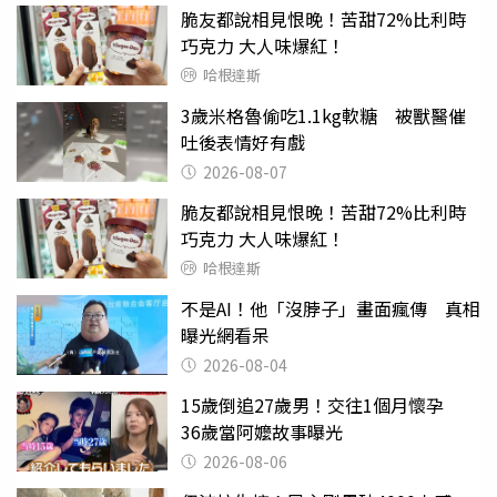
脆友都說相見恨晚！苦甜72%比利時
巧克力 大人味爆紅！
哈根達斯
3歲米格魯偷吃1.1kg軟糖 被獸醫催
吐後表情好有戲
2026-08-07
脆友都說相見恨晚！苦甜72%比利時
巧克力 大人味爆紅！
哈根達斯
不是AI！他「沒脖子」畫面瘋傳 真相
曝光網看呆
2026-08-04
15歲倒追27歲男！交往1個月懷孕
36歲當阿嬤故事曝光
2026-08-06