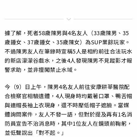
據了解，死者58歲陳男與4名友人（33歲陳男、35
歲鍾女、37歲鍾女、35歲陳女）為SUP業餘玩家。
不過陳男友人在筆錄時宣稱5人是相約前往合法玩水
的新店濛濛谷戲水，之後4人發現陳男不見蹤影才報
警求助，並非擅闖禁止水域。
今（9）日上午，陳男4名友人前往安康耕莘醫院配
合檢察官相驗遺體，4人現身時均戴著口罩、鴨舌帽
與連帽長袖上衣現身，還不時壓低帽子遮臉。當媒
體詢問案件，友人不發一語，但對於提及再有1名消
防員宣告不治消息時，其中1位友人在鏡頭前鞠躬，
並低聲說出「對不起。」