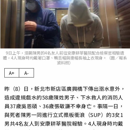
9日上午，溺斃陳男的4名友人前往安康耕莘醫院配合檢察官相驗遺
體，4人現身時均戴著口罩、鴨舌帽與連帽長袖上衣現身。（圖／報系
資料照）
A+
A-
昨（8）日，新北市新店區廣興橋下傳出溺水意外，
造成違規戲水的58歲陳姓男子、下水救人的消防人
員37歲吳恩碩、36歲張敬謙不幸身亡。事隔一日，
與死者陳男一同進行立式槳板衝浪（SUP）的3女1
男共4名友人到安康耕莘醫院報驗。4人現身時均戴