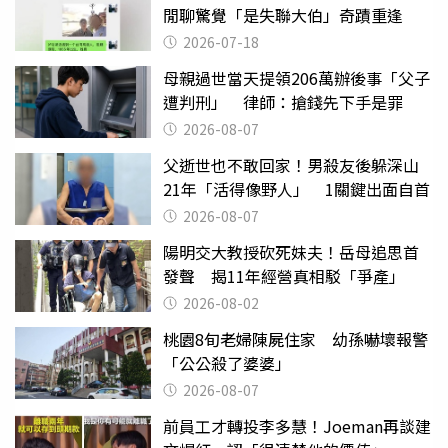
閒聊驚覺「是失聯大伯」奇蹟重逢
2026-07-18
母親過世當天提領206萬辦後事「父子
遭判刑」 律師：搶錢先下手是罪
2026-08-07
父逝世也不敢回家！男殺友後躲深山
21年「活得像野人」 1關鍵出面自首
2026-08-07
陽明交大教授砍死妹夫！岳母追思首
發聲 揭11年經營真相駁「爭產」
2026-08-02
桃園8旬老婦陳屍住家 幼孫嚇壞報警
「公公殺了婆婆」
2026-08-07
前員工才轉投李多慧！Joeman再談建