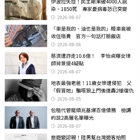
伊波拉失控！民主剛果破4000人感
染、1850死 專家憂病毒恐已突變
2026-08-07
「車是我的、油也是我的」睡車竟被
收住宿費 官方一句話打臉飯店
2026-08-06
慈濟遭詐走10.6億！ 李怡貞曝女律
師背景提4疑點
2026-08-07
地表最強老爸！11歲女慘遭侵犯 父
「假冒她」騙噁狼上門後連轟2槍復仇
2026-08-05
包租代管龍頭兆基爆百億債務 檢調
約談2高層名單曝光
2026-08-07
旅遊變認親！陸男幫台灣遊客拍照