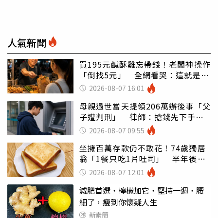
人氣新聞
買195元鹹酥雞忘帶錢！老闆神操作
「倒找5元」 全網看哭：這就是台
灣
2026-08-07 16:01
母親過世當天提領206萬辦後事「父
子遭判刑」 律師：搶錢先下手是
罪
2026-08-07 09:55
坐擁百萬存款仍不敢花！74歲獨居
翁「1餐只吃1片吐司」 半年後暴
瘦嚇壞女兒
2026-08-07 12:01
減肥首選，檸檬加它，堅持一週，腰
細了，瘦到你懷疑人生
新素簡