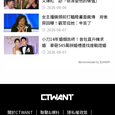
文爆紅 認「很清楚他的價值」
2026-08-06
女主播鏡頭前打瞌睡畫面瘋傳 背後
原因曝！觀眾挺她：辛苦了
2026-08-07
小刀14年婚姻告終！昔包直升機求
婚 豪砸545萬辦婚禮還找連戰證婚
2026-08-07
Recommended by
關於CTWANT
聯繫&爆料
隱私權政策