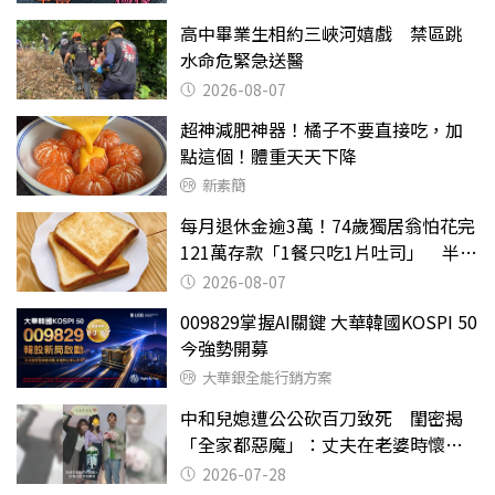
高中畢業生相約三峽河嬉戲 禁區跳
水命危緊急送醫
2026-08-07
超神減肥神器！橘子不要直接吃，加
點這個！體重天天下降
新素簡
每月退休金逾3萬！74歲獨居翁怕花完
121萬存款「1餐只吃1片吐司」 半年
後暴瘦嚇壞女兒
2026-08-07
009829掌握AI關鍵 大華韓國KOSPI 50
今強勢開募
大華銀全能行銷方案
中和兒媳遭公公砍百刀致死 閨密揭
「全家都惡魔」：丈夫在老婆時懷孕
摔東西
2026-07-28