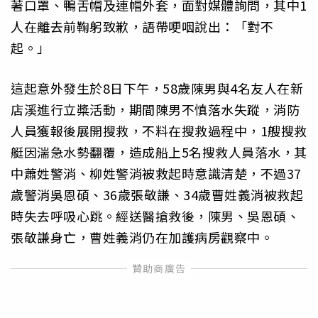
著口罩、鴨舌帽及連帽外套，面對媒體詢問，其中1
人在離去前鞠躬致歉，語帶哽咽說出：「對不
起。」
這起意外發生於8日下午，58歲陳男與4名友人在新
店溪進行立槳活動，期間陳男不慎落水失蹤，消防
人員獲報後展開搜救，不料在搜救過程中，1艘搜救
艇因湍急水勢翻覆，造成船上5名搜救人員落水，其
中蕭姓警消、柳姓警消被救起時意識清楚，不過37
歲警消吳恩碩、36歲張敬謙、34歲曹姓義消被救起
時失去呼吸心跳。經送醫搶救後，陳男、吳恩碩、
張敬謙身亡，曹姓義消仍在加護病房觀察中。