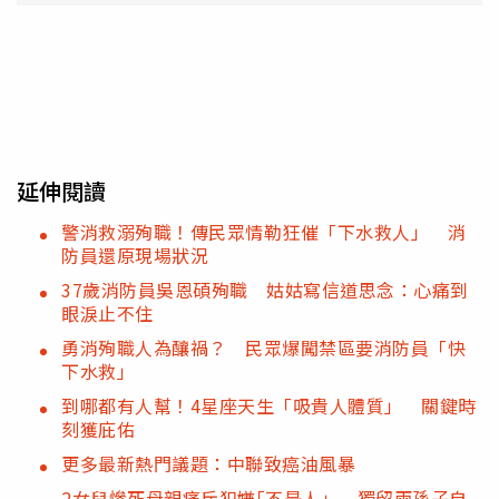
延伸閱讀
警消救溺殉職！傳民眾情勒狂催「下水救人」 消
防員還原現場狀況
37歲消防員吳恩碩殉職 姑姑寫信道思念：心痛到
眼淚止不住
勇消殉職人為釀禍？ 民眾爆闖禁區要消防員「快
下水救」
到哪都有人幫！4星座天生「吸貴人體質」 關鍵時
刻獲庇佑
更多最新熱門議題：中聯致癌油風暴
2女兒慘死母親痛斥犯嫌｢不是人」 獨留兩孫子自