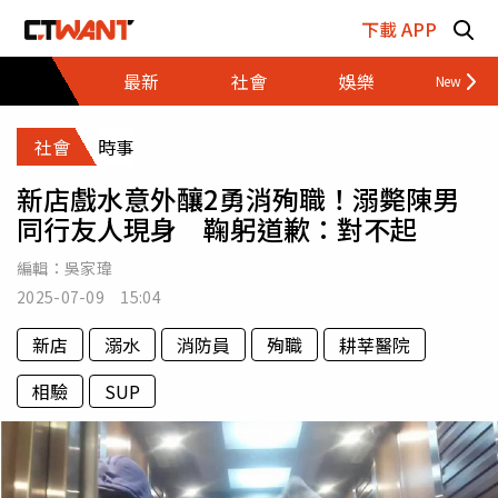
跳至主要內容區塊
下載 APP
最新
社會
娛樂
財經
社會
時事
新店戲水意外釀2勇消殉職！溺斃陳男
同行友人現身 鞠躬道歉：對不起
編輯：
吳家瑋
2025-07-09 15:04
新店
溺水
消防員
殉職
耕莘醫院
相驗
SUP