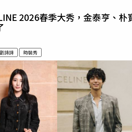
寵物
INE 2026春季大秀，金泰亨、朴
運勢
了
運動
梅酒
劉詩詩
時裝秀