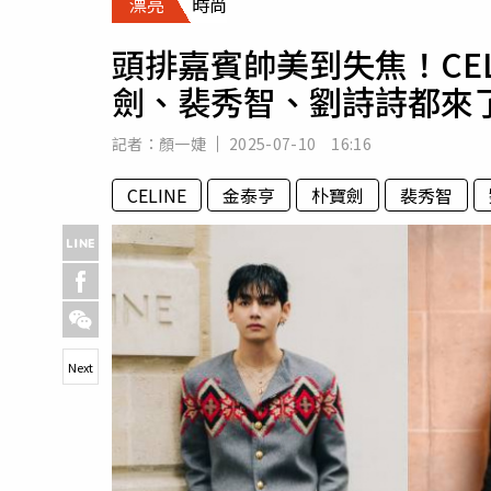
漂亮
時尚
人物
汽車
頭排嘉賓帥美到失焦！CEL
專欄
劍、裴秀智、劉詩詩都來
房產新勢力
記者：
顏一婕
2025-07-10 16:16
CELINE
金泰亨
朴寶劍
裴秀智
Next