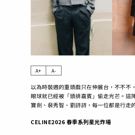
A+
A-
以為時裝週的重頭戲只在伸展台，不不不，CE
眼球就已經被「頭排嘉賓」偷走光芒。這
寶劍、裴秀智、劉詩詩，每一位都是行走
CELINE2026 春季系列星光炸場