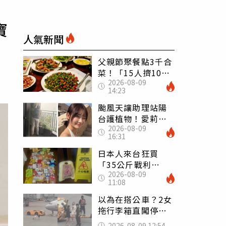
寶
人氣新聞
父親節聚餐點3千合
菜！「15人擠10人
2026-08-09
桌」她餓到崩潰
14:23
網傻眼：讓店家看
笑話
颱風天讓助理站陽
台護植物！愛莉莎
2026-08-09
莎挨轟 笑回：他
16:31
不會被吹出去
日本人來台狂買
「35公斤戰利
2026-08-09
品」 連拜拜用紅
11:08
盤、「小心地滑」
告示牌也帶回家
以為在搭公車？2女
拖行李箱直闖停機
坪「揮手攔機」
2026-08-09 12:54