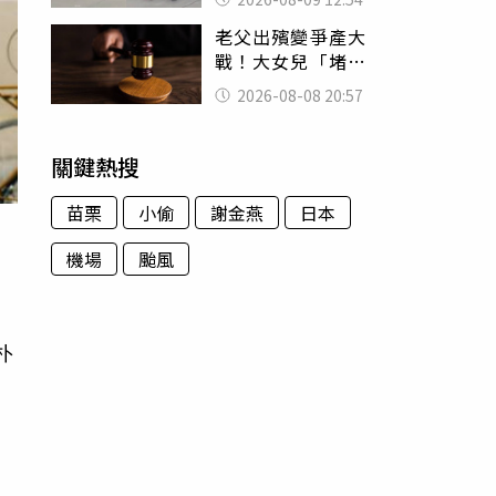
荒謬影片曝網傻眼
老父出殯變爭產大
戰！大女兒「堵門
鎖靈堂」討千萬
2026-08-08 20:57
法院判決出爐
關鍵熱搜
苗栗
小偷
謝金燕
日本
機場
颱風
，
朴