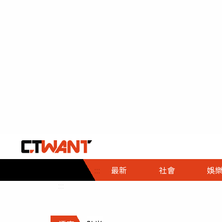
社會首頁
娛樂首頁
財經首頁
政
:::
最新
社會
娛
時事
即時
熱線
:::
直擊
大條
人物
調查
專題
３Ｃ