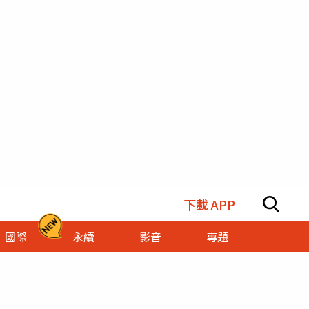
下載 APP
國際
永續
影音
專題