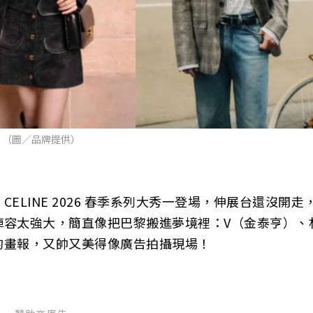
（圖／品牌提供）
LINE 2026 春季系列大秀一登場，伸展台還沒開走
陣容太強大，簡直像把巴黎搬進夢境裡：V（金泰亨）、
的畫報，又帥又美得像廣告拍攝現場！