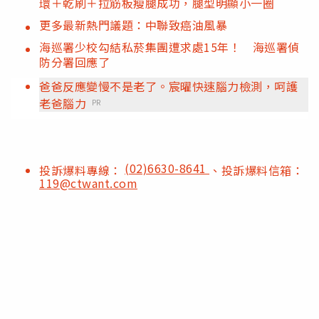
環＋乾刷＋拉筋板瘦腿成功，腿型明顯小一圈
更多最新熱門議題：中聯致癌油風暴
海巡署少校勾結私菸集團遭求處15年！ 海巡署偵
防分署回應了
爸爸反應變慢不是老了。宸曜快速腦力檢測，呵護
老爸腦力
PR
(02)6630-8641
投訴爆料專線：
、投訴爆料信箱：
119@ctwant.com