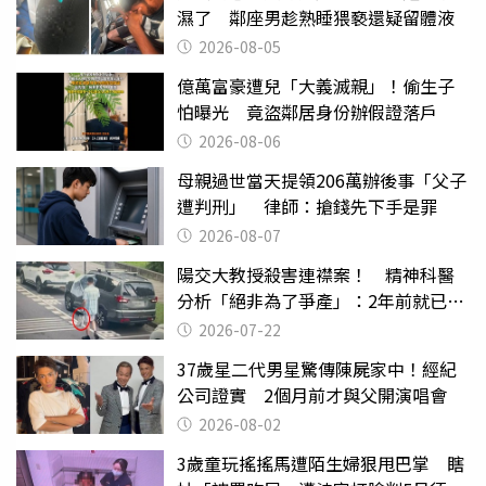
濕了 鄰座男趁熟睡猥褻還疑留體液
2026-08-05
億萬富豪遭兒「大義滅親」！偷生子
怕曝光 竟盜鄰居身份辦假證落戶
2026-08-06
母親過世當天提領206萬辦後事「父子
遭判刑」 律師：搶錢先下手是罪
2026-08-07
陽交大教授殺害連襟案！ 精神科醫
分析「絕非為了爭產」：2年前就已言
行詭異
2026-07-22
37歲星二代男星驚傳陳屍家中！經紀
公司證實 2個月前才與父開演唱會
2026-08-02
3歲童玩搖搖馬遭陌生婦狠甩巴掌 瞎