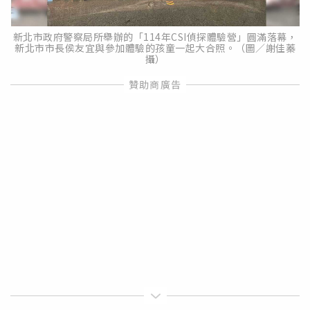
新北市政府警察局所舉辦的「114年CSI偵探體驗營」圓滿落幕，
新北市市長侯友宜與參加體驗的孩童一起大合照。（圖／謝佳蓁
攝）