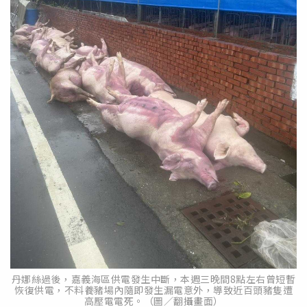
丹娜絲過後，嘉義海區供電發生中斷，本週三晚間8點左右曾短暫
恢復供電，不料養豬場內隨即發生漏電意外，導致近百頭豬隻遭
高壓電電死。（圖／翻攝畫面）