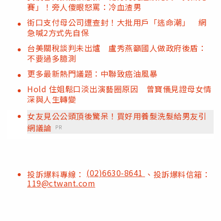
賽」！旁人傻眼怒罵：冷血渣男
街口支付母公司遭查封！大批用戶「逃命潮」 網
急喊2方式先自保
台美關稅談判未出爐 盧秀燕籲國人做政府後盾：
不要過多臆測
更多最新熱門議題：中聯致癌油風暴
Hold 住姐鬆口淡出演藝圈原因 曾寶儀見證母女情
深與人生轉變
女友見公公頭頂後驚呆！買好用養髮洗髮給男友引
網議論
PR
(02)6630-8641
投訴爆料專線：
、投訴爆料信箱：
119@ctwant.com