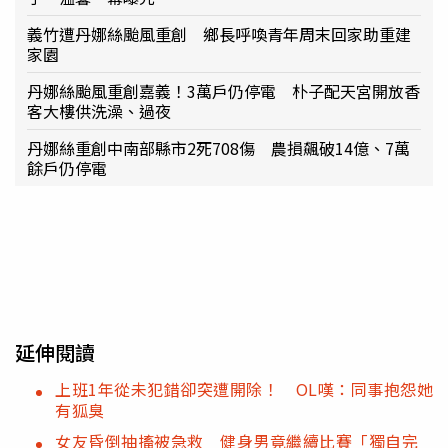
義竹遭丹娜絲颱風重創 鄉長呼喚青年周末回家助重建
家園
丹娜絲颱風重創嘉義！3萬戶仍停電 朴子配天宮開放香
客大樓供洗澡、過夜
丹娜絲重創中南部縣市2死708傷 農損飆破14億、7萬
餘戶仍停電
延伸閱讀
上班1年從未犯錯卻突遭開除！ OL嘆：同事抱怨她
有狐臭
女友昏倒抽搐被急救 健身男竟繼續比賽「獨自完