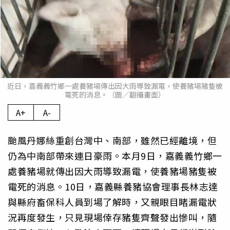
近日，嘉義義竹鄉一處養豬場傳出因大雨導致漏電，使養豬場豬隻被
電死的消息。（圖／翻攝畫面）
A+
A-
颱風丹娜絲重創台灣中、南部，雖然已經離境，但
仍為中南部帶來連日豪雨。本月9日，嘉義義竹鄉一
處養豬場就傳出因大雨導致漏電，使養豬場豬隻被
電死的消息。10日，嘉義縣養豬協會理事長林志達
與縣府畜保科人員到場了解時，又親眼目睹漏電狀
況再度發生，只見現場倖存豬隻齊聲發出慘叫，隨