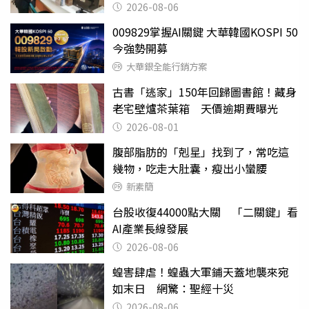
2026-08-06
009829掌握AI關鍵 大華韓國KOSPI 50
今強勢開募
大華銀全能行銷方案
古書「逃家」150年回歸圖書館！藏身
老宅壁爐茶葉箱 天價逾期費曝光
2026-08-01
腹部脂肪的「剋星」找到了，常吃這
幾物，吃走大肚囊，瘦出小蠻腰
新素簡
台股收復44000點大關 「二關鍵」看
AI產業長線發展
2026-08-06
蝗害肆虐！蝗蟲大軍鋪天蓋地襲來宛
如末日 網驚：聖經十災
2026-08-06