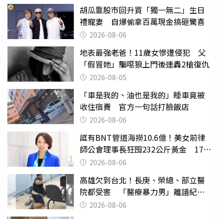
胡瓜靠股市回升買「獨一無二」生日
禮寵妻 自爆偷拿百萬現金搞砸驚喜
2026-08-06
地表最強老爸！11歲女慘遭侵犯 父
「假冒她」騙噁狼上門後連轟2槍復仇
2026-08-05
「車是我的、油也是我的」睡車竟被
收住宿費 官方一句話打臉飯店
2026-08-06
誆有BNT管道海撈10.6億！美女前律
師公會理事長狂囤232公斤黃金 17人
遭起訴
2026-08-06
高雄欠到台北！長庚、榮總、部立醫
院都受害 「醫療暴力男」離譜紀錄
曝光
2026-08-06