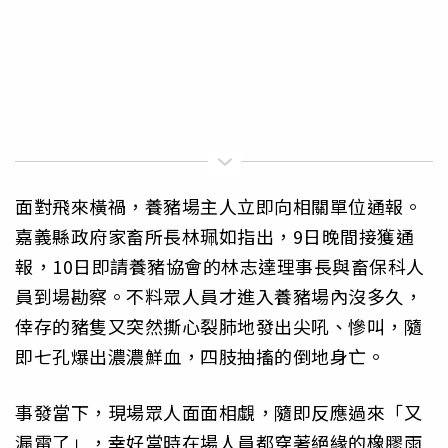
面對飛來橫禍，養豬場主人立即向相關單位通報。
嘉義縣政府家畜所長林珮如指出，9日晚間接獲通
報，10日即請養豬協會的林志達理事長與畜保科人
員到場勘察。不料眾人員才進入養豬場內沒多久，
倖存的豬隻又突然撕心裂肺地發出尖吼、慘叫，隨
即七孔爆出濃濃鮮血，四肢抽搐的倒地身亡。
事發當下，現場眾人面面相覷，隨即反應過來「又
漏電了」，幸好當時在場人員都穿著絕緣的橡膠雨