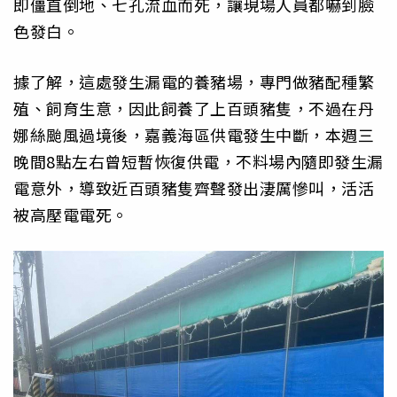
即僵直倒地、七孔流血而死，讓現場人員都嚇到臉
色發白。
據了解，這處發生漏電的養豬場，專門做豬配種繁
殖、飼育生意，因此飼養了上百頭豬隻，不過在丹
娜絲颱風過境後，嘉義海區供電發生中斷，本週三
晚間8點左右曾短暫恢復供電，不料場內隨即發生漏
電意外，導致近百頭豬隻齊聲發出淒厲慘叫，活活
被高壓電電死。