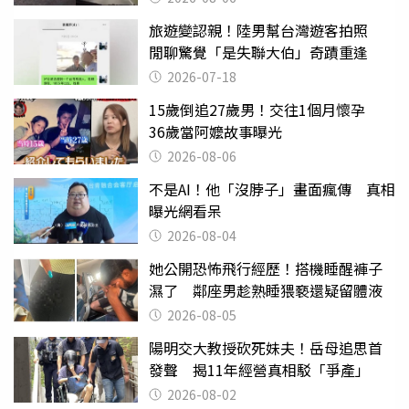
旅遊變認親！陸男幫台灣遊客拍照
閒聊驚覺「是失聯大伯」奇蹟重逢
2026-07-18
15歲倒追27歲男！交往1個月懷孕
36歲當阿嬤故事曝光
2026-08-06
不是AI！他「沒脖子」畫面瘋傳 真相
曝光網看呆
2026-08-04
她公開恐怖飛行經歷！搭機睡醒褲子
濕了 鄰座男趁熟睡猥褻還疑留體液
2026-08-05
陽明交大教授砍死妹夫！岳母追思首
發聲 揭11年經營真相駁「爭產」
2026-08-02