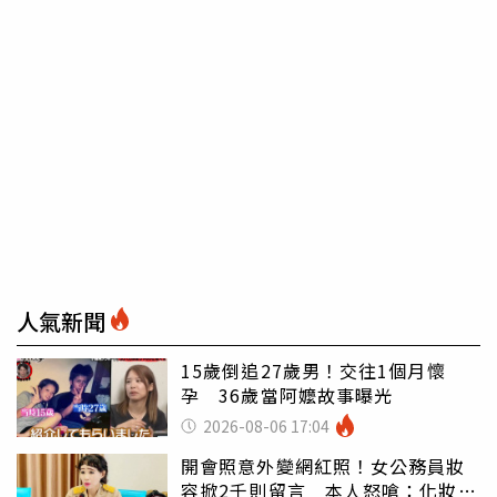
人氣新聞
15歲倒追27歲男！交往1個月懷
孕 36歲當阿嬤故事曝光
2026-08-06 17:04
開會照意外變網紅照！女公務員妝
容掀2千則留言 本人怒嗆：化妝有