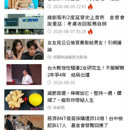
錯嗎
2026-08-05 22:43
緯創股利2度延發史上首例 金管會
說重話：考慮收回股務自辦
2026-08-07 05:26
女友見公公後買養髮給男友！引網議
論
新聞熱議養髮洗髮精
台大教授性騷擾2女研究生！不服解聘
2年爭4年 結局出爐
2026-08-05
減肥首選，檸檬加它，堅持一週，腰
細了，瘦到你懷疑人生
新素簡
慈濟BNT疫苗採購遭詐10億！台中檢
起訴17人 基金會發聲回應了