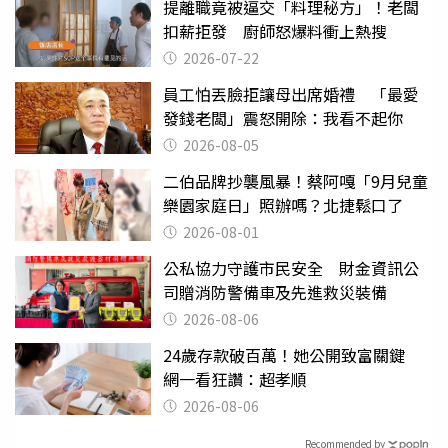
提離職竟被逼交「料理秘方」！老闆
扣薪拒發 廚師怒爆料衝上熱搜
2026-07-22
員工怕丟臉拒讓母出席婚禮 「最愛
發錢老闆」震怒開除：我看不起你
2026-08-05
二伯品牌抄襲風暴！蔡阿嘎「9月兒童
樂園家庭日」照辦嗎？北捷鬆口了
2026-08-01
公私協力守護市民安全 財金資訊公
司贈消防警備車及先進救災裝備
2026-08-06
24歲存款破百萬！她公開致富關鍵
網一看狂讚：超孝順
2026-08-06
Recommended by