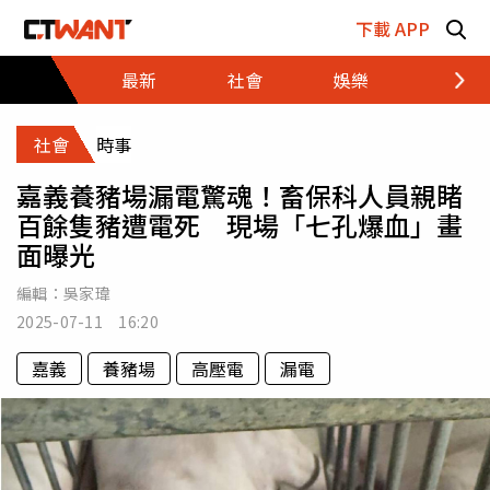
跳至主要內容區塊
下載 APP
最新
社會
娛樂
財經
社會
時事
嘉義養豬場漏電驚魂！畜保科人員親睹
百餘隻豬遭電死 現場「七孔爆血」畫
面曝光
編輯：
吳家瑋
2025-07-11 16:20
嘉義
養豬場
高壓電
漏電