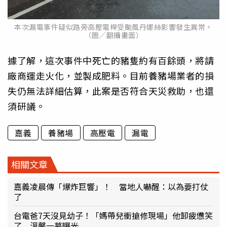
本次漏電事件疑似路旁高壓電桿受颱風丹娜絲影響發生異常。
（圖／翻攝畫面）
據了解，這次事件中死亡的豬隻約有百餘頭，將請
廠商運走火化，並製成肥料。目前養豬場業者的損
失仍無法詳細估算，此案是否符合天災救助，也還
須研議。
嘉義
養豬場
高壓電
漏電
相關文章
嘉義凌晨傳「爆炸巨響」！ 當地人嚇醒：以為要打仗
了
台電爸7天沒見幼子！「媽帶兒衝搶修現場」他卸疲憊笑
了 溫馨一幕曝光