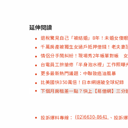
延伸閱讀
退稅驚見自己「被結婚」8年！未婚女傻
千萬房產被獨生女過戶抵押借錢！老夫妻
情侶分手鬧糾紛！現場秀2年帳單對帳 
台電員工拚搶修「半身泡水裡」工作照曝
更多最新熱門議題：中聯致癌油風暴
比美國快350萬倍！日本網速破全球紀錄 NI
下個月房租差一點？快上【易借網】三分
(02)6630-8641
投訴爆料專線：
、投訴