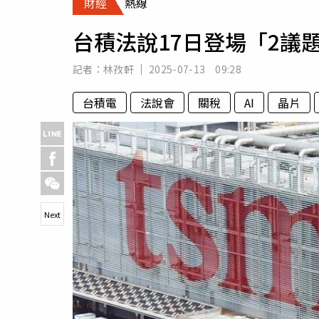
財經
熱線
人物
汽車
台積法說17日登場「2議
專欄
房產新勢力
記者：
林孜軒
2025-07-13 09:28
台積電
法說會
關稅
AI
晶片
Next