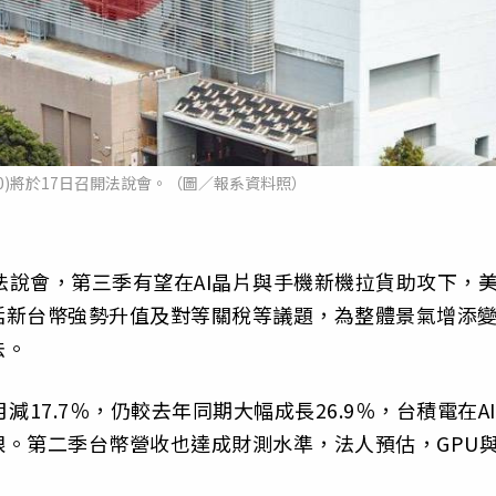
30)將於17日召開法說會。（圖／報系資料照）
召開法說會，第三季有望在AI晶片與手機新機拉貨助攻下，
括新台幣強勢升值及對等關稅等議題，為整體景氣增添
法。
減17.7％，仍較去年同期大幅成長26.9％，台積電在AI
。第二季台幣營收也達成財測水準，法人預估，GPU