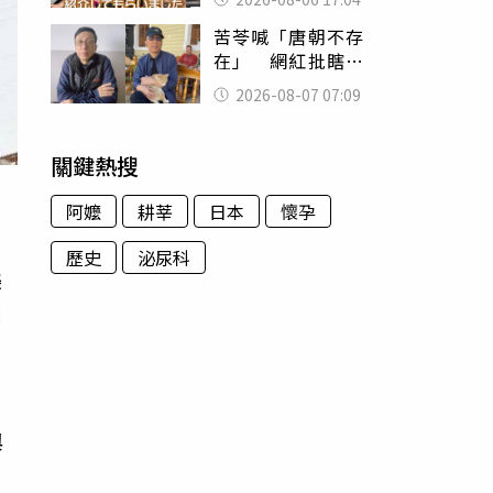
苦苓喊「唐朝不存
在」 網紅批瞎編
歷史：李白、杜甫
2026-08-07 07:09
用鮮卑文寫詩？
關鍵熱搜
阿嬤
耕莘
日本
懷孕
歷史
泌尿科
美
變
與