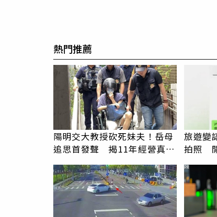
熱門推薦
陽明交大教授砍死妹夫！岳母
旅遊變
追思首發聲 揭11年經營真相
拍照 
駁「爭產」
伯」奇
PR