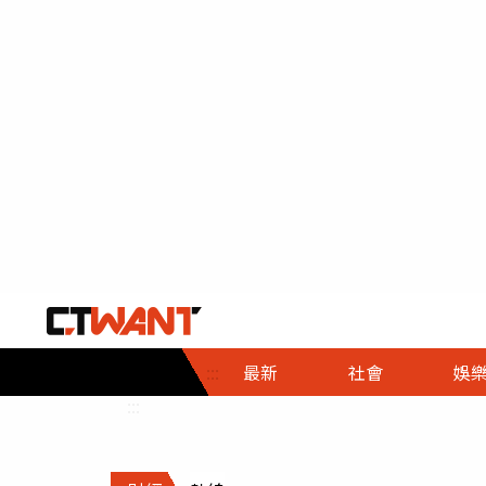
社會首頁
娛樂首頁
財經首頁
政
:::
最新
社會
娛
時事
即時
熱線
:::
直擊
大條
人物
調查
專題
３Ｃ