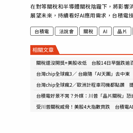
在對等關稅和半導體關稅陰霾下，將影響
展望未來，持續看好AI應用需求，台積電
台積電
法說會
關稅
AI
晶片
相關文章
關稅還沒開獎+美股收低 台股14日早盤跌逾
台灣chip全球瘋3／ 台廠隨「AI天團」去中
台灣chip全球瘋2／歐洲計程車司機都點讚
台積電好景不常？外媒：川普「晶片關稅」恐
受川普關稅威脅！美股4大指數齊跌 台積電ADR