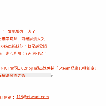
眼了 當地警方回應了
恐無家可歸 兩老崩潰大哭
女方姊怒搧妹妹：就是戀愛腦
光 妻心疼喊：7天沒回家了
CT實現1.02Pbps超高速傳輸「Steam遊戲10秒搞定」
鐘解決燃眉之急
PR
119@ctwant.com
爆料信箱：