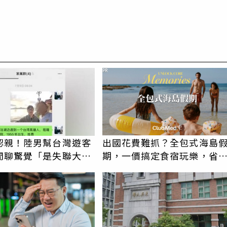
PR
認親！陸男幫台灣遊客
出國花費難抓？全包式海島
閒聊驚覺「是失聯大
期，一價搞定食宿玩樂，省
蹟重逢
更省心！