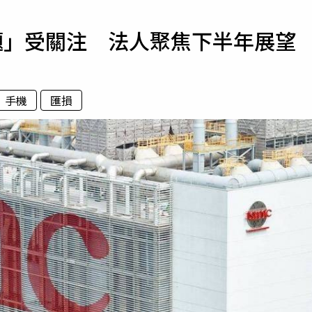
寵物
題」受關注 法人聚焦下半年展望
運勢
運動
梅酒
手機
匯損