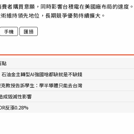
消費者購買意願，同時影響台積電在美國廠布局的速度
技術維持領先地位，長期競爭優勢持續擴大。
手機
匯損
百點
東 石油金主轉型AI強國啥都缺就是不缺錢
 捷克教授告訴學生：學半導體只能去台灣
造成毀滅性影響
反漲0.28%