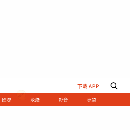
下載 APP
國際
永續
影音
專題