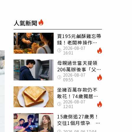
人氣新聞
買195元鹹酥雞忘帶
錢！老闆神操作
2026-08-07
「倒找5元」 全網
16:01
看哭：這就是台灣
母親過世當天提領
206萬辦後事「父子
2026-08-07
遭判刑」 律師：
09:55
搶錢先下手是罪
坐擁百萬存款仍不
敢花！74歲獨居翁
2026-08-07
「1餐只吃1片吐
12:01
司」 半年後暴瘦
嚇壞女兒
15歲倒追27歲男！
交往1個月懷孕 36
歲當阿嬤故事曝光
2026-08-06 17:04