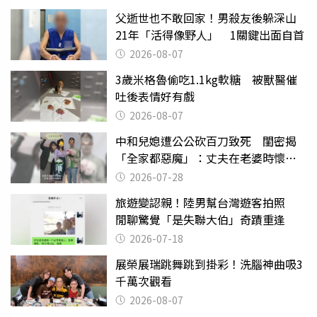
父逝世也不敢回家！男殺友後躲深山
21年「活得像野人」 1關鍵出面自首
2026-08-07
3歲米格魯偷吃1.1kg軟糖 被獸醫催
吐後表情好有戲
2026-08-07
中和兒媳遭公公砍百刀致死 閨密揭
「全家都惡魔」：丈夫在老婆時懷孕
摔東西
2026-07-28
旅遊變認親！陸男幫台灣遊客拍照
閒聊驚覺「是失聯大伯」奇蹟重逢
2026-07-18
展榮展瑞跳舞跳到掛彩！洗腦神曲吸3
千萬次觀看
2026-08-07