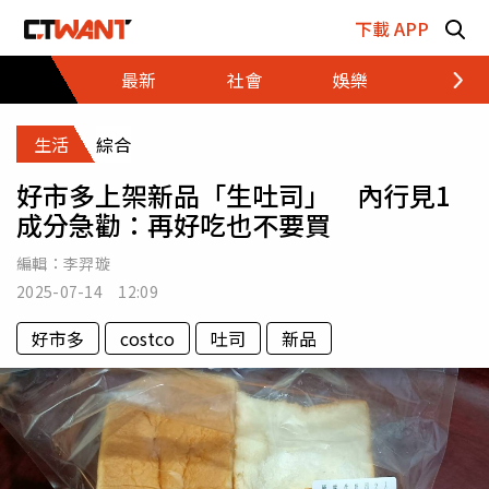
跳至主要內容區塊
下載 APP
最新
社會
娛樂
財經
生活
綜合
好市多上架新品「生吐司」 內行見1
成分急勸：再好吃也不要買
編輯：
李羿璇
2025-07-14 12:09
好市多
costco
吐司
新品