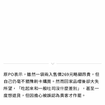
原PO表示，雖然一袋兩入售價269元略顯昂貴，但
自己仍毫不猶豫刷卡購買。然而回家品嚐後卻大失
所望，「吃起來和一般吐司沒什麼差別」，甚至一
度想退貨，但因擔心被誤認為奧客才作罷。