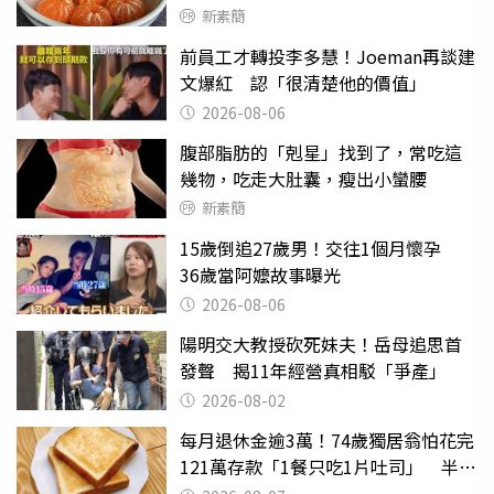
新素簡
前員工才轉投李多慧！Joeman再談建
文爆紅 認「很清楚他的價值」
2026-08-06
腹部脂肪的「剋星」找到了，常吃這
幾物，吃走大肚囊，瘦出小蠻腰
新素簡
15歲倒追27歲男！交往1個月懷孕
36歲當阿嬤故事曝光
2026-08-06
陽明交大教授砍死妹夫！岳母追思首
發聲 揭11年經營真相駁「爭產」
2026-08-02
每月退休金逾3萬！74歲獨居翁怕花完
121萬存款「1餐只吃1片吐司」 半年
後暴瘦嚇壞女兒