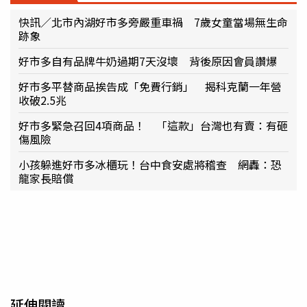
快訊／北市內湖好市多旁嚴重車禍 7歲女童當場無生命
跡象
好市多自有品牌牛奶過期7天沒壞 背後原因會員讚爆
好市多平替商品挨告成「免費行銷」 揭科克蘭一年營
收破2.5兆
好市多緊急召回4項商品！ 「這款」台灣也有賣：有砸
傷風險
小孩躲進好市多冰櫃玩！台中食安處將稽查 網轟：恐
龍家長賠償
延伸閱讀