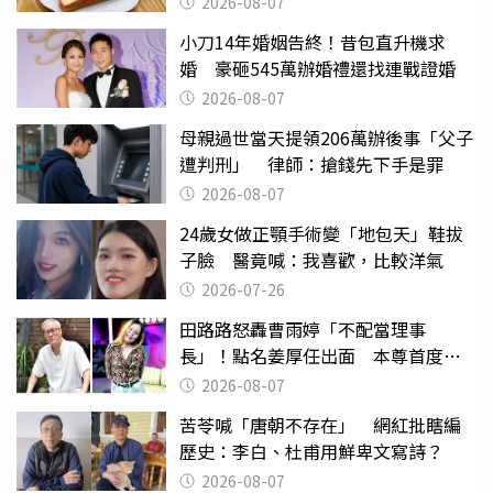
2026-08-07
小刀14年婚姻告終！昔包直升機求
婚 豪砸545萬辦婚禮還找連戰證婚
2026-08-07
母親過世當天提領206萬辦後事「父子
遭判刑」 律師：搶錢先下手是罪
2026-08-07
24歲女做正顎手術變「地包天」鞋拔
子臉 醫竟喊：我喜歡，比較洋氣
2026-07-26
田路路怒轟曹雨婷「不配當理事
長」！點名姜厚任出面 本尊首度回
應了
2026-08-07
苦苓喊「唐朝不存在」 網紅批瞎編
歷史：李白、杜甫用鮮卑文寫詩？
2026-08-07