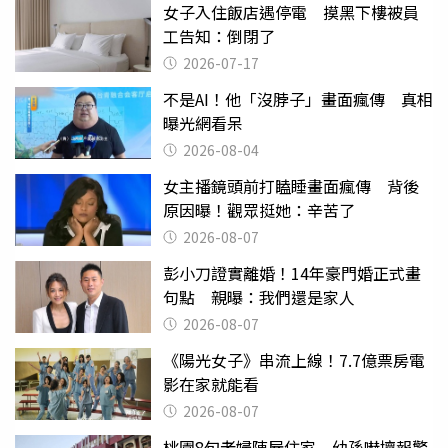
女子入住飯店遇停電 摸黑下樓被員
工告知：倒閉了
2026-07-17
不是AI！他「沒脖子」畫面瘋傳 真相
曝光網看呆
2026-08-04
女主播鏡頭前打瞌睡畫面瘋傳 背後
原因曝！觀眾挺她：辛苦了
2026-08-07
彭小刀證實離婚！14年豪門婚正式畫
句點 親曝：我們還是家人
2026-08-07
《陽光女子》串流上線！7.7億票房電
影在家就能看
2026-08-07
桃園8旬老婦陳屍住家 幼孫嚇壞報警