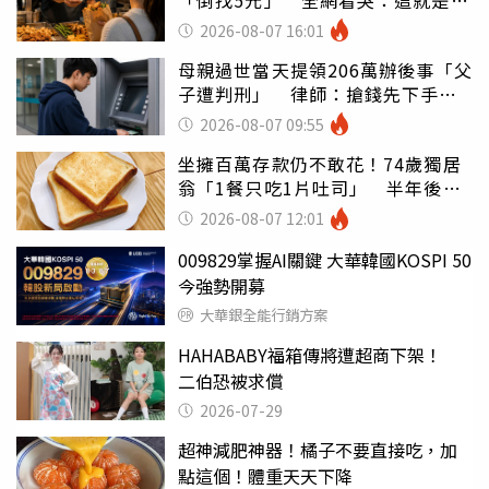
灣
2026-08-07 16:01
母親過世當天提領206萬辦後事「父
子遭判刑」 律師：搶錢先下手是
罪
2026-08-07 09:55
坐擁百萬存款仍不敢花！74歲獨居
翁「1餐只吃1片吐司」 半年後暴
瘦嚇壞女兒
2026-08-07 12:01
009829掌握AI關鍵 大華韓國KOSPI 50
今強勢開募
大華銀全能行銷方案
HAHABABY福箱傳將遭超商下架！
二伯恐被求償
2026-07-29
超神減肥神器！橘子不要直接吃，加
點這個！體重天天下降