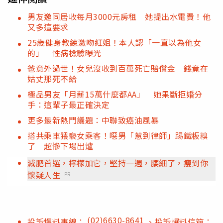
男友邀同居收每月3000元房租 她提出水電費！他
又多這要求
25歲健身教練激吻紅姐！本人認「一直以為他女
的」 性病檢驗曝光
爸意外過世！女兒沒收到百萬死亡賠償金 錢竟在
姑丈那死不給
極品男友「月薪15萬什麼都AA」 她果斷拒婚分
手：這輩子最正確決定
更多最新熱門議題：中聯致癌油風暴
搭共乘車猥褻女乘客！噁男「惹到律師」踢鐵板糗
了 超慘下場出爐
減肥首選，檸檬加它，堅持一週，腰細了，瘦到你
懷疑人生
PR
(02)6630-8641
投訴爆料專線：
、投訴爆料信箱：