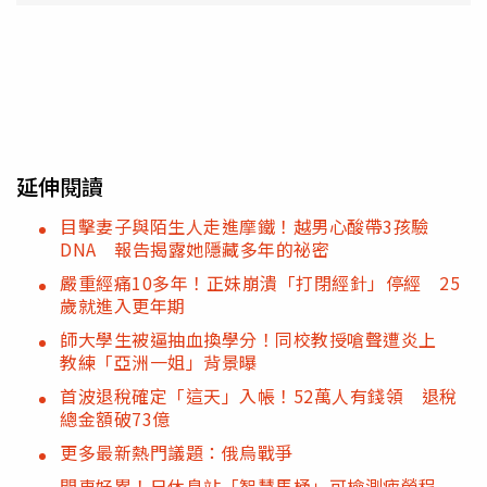
延伸閱讀
目擊妻子與陌生人走進摩鐵！越男心酸帶3孩驗
DNA 報告揭露她隱藏多年的祕密
嚴重經痛10多年！正妹崩潰「打閉經針」停經 25
歲就進入更年期
師大學生被逼抽血換學分！同校教授嗆聲遭炎上
教練「亞洲一姐」背景曝
首波退稅確定「這天」入帳！52萬人有錢領 退稅
總金額破73億
更多最新熱門議題：俄烏戰爭
開車好累！日休息站「智慧馬桶」可檢測疲勞程