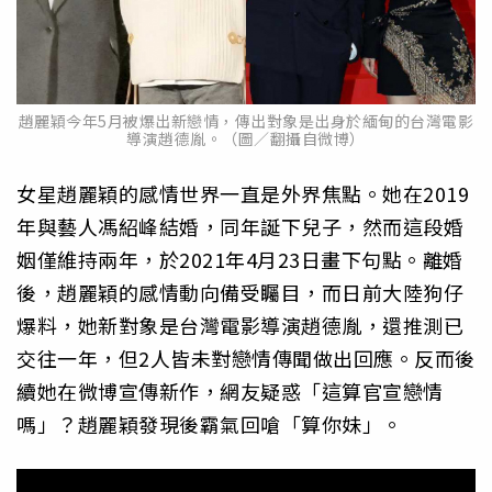
趙麗穎今年5月被爆出新戀情，傳出對象是出身於緬甸的台灣電影
導演趙德胤。（圖／翻攝自微博）
女星趙麗穎的感情世界一直是外界焦點。她在2019
年與藝人馮紹峰結婚，同年誕下兒子，然而這段婚
姻僅維持兩年，於2021年4月23日畫下句點。離婚
後，趙麗穎的感情動向備受矚目，而日前大陸狗仔
爆料，她新對象是台灣電影導演趙德胤，還推測已
交往一年，但2人皆未對戀情傳聞做出回應。反而後
續她在微博宣傳新作，網友疑惑「這算官宣戀情
嗎」？趙麗穎發現後霸氣回嗆「算你妹」。