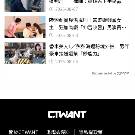
遭判刑」 律師：搶錢先下手是罪
2026-08-07
陸短劇圈爆潛規則！富婆砸錢當女
主 狂加吻戲「伸舌咬唇」男演員崩
潰
2026-08-03
香車美人1／彭彭海邊秘境外拍 男伴
豪車接送還祭「鈔能力」
2026-08-04
Recommended by
關於CTWANT
聯繫&爆料
隱私權政策