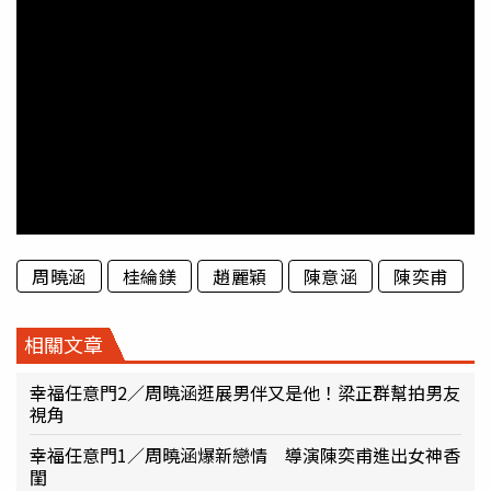
周曉涵
桂綸鎂
趙麗穎
陳意涵
陳奕甫
相關文章
幸福任意門2／周曉涵逛展男伴又是他！梁正群幫拍男友
視角
幸福任意門1／周曉涵爆新戀情 導演陳奕甫進出女神香
閨