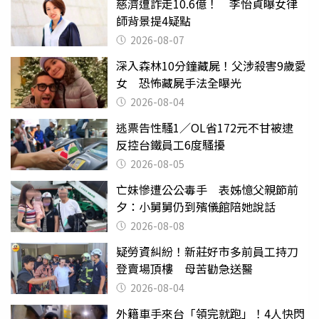
慈濟遭詐走10.6億！ 李怡貞曝女律
師背景提4疑點
2026-08-07
深入森林10分鐘藏屍！父涉殺害9歲愛
女 恐怖藏屍手法全曝光
2026-08-04
逃票告性騷1／OL省172元不甘被逮
反控台鐵員工6度騷擾
2026-08-05
亡妹慘遭公公毒手 表姊憶父親節前
夕：小舅舅仍到殯儀館陪她說話
2026-08-08
疑勞資糾紛！新莊好市多前員工持刀
登賣場頂樓 母苦勸急送醫
2026-08-04
外籍車手來台「領完就跑」！4人快閃