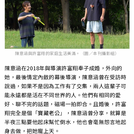
陳意涵與許富翔的家庭生活美滿。（圖／本刊攝影組）
陳意涵在2018年與導演許富翔奉子成婚，外向的
她，最後情定內斂的幕後導演，陳意涵曾在受訪時
說過，如果不是因為工作有了交集，兩人這輩子可
能永遠都是活在不同世界的人。他們有相同的愛
好、聊不完的話題，磁場一拍即合。且婚後，許富
翔完全是個「寶藏老公」，陳意涵曾分享，就算是
半夜三點要他起床幫忙倒水，他也會毫無怨言地起
身去做，把她寵上天。