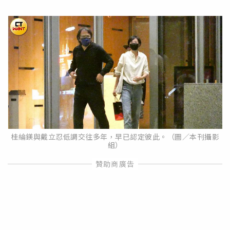
桂綸鎂與戴立忍低調交往多年，早已認定彼此。（圖／本刊攝影
組）