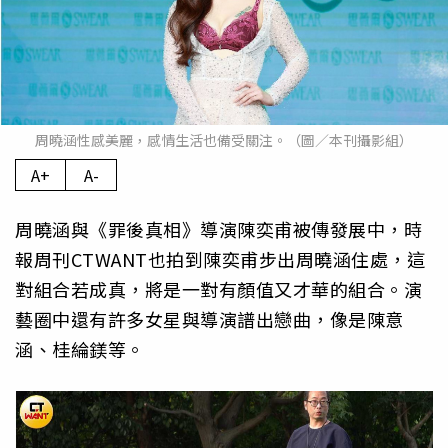
周曉涵性感美麗，感情生活也備受關注。（圖／本刊攝影組）
A+
A-
周曉涵與《罪後真相》導演陳奕甫被傳發展中，時
報周刊CTWANT也拍到陳奕甫步出周曉涵住處，這
對組合若成真，將是一對有顏值又才華的組合。演
藝圈中還有許多女星與導演譜出戀曲，像是陳意
涵、桂綸鎂等。