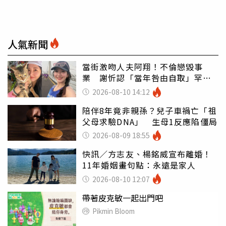
人氣新聞
當街激吻人夫阿翔！不倫戀毀事
業 謝忻認「當年咎由自取」罕吐
心聲
2026-08-10 14:12
陪伴8年竟非親孫？兒子車禍亡「祖
父母求驗DNA」 生母1反應陷僵局
2026-08-09 18:55
快訊／方志友、楊銘威宣布離婚！
11年婚姻畫句點：永遠是家人
2026-08-10 12:07
帶著皮克敏一起出門吧
Pikmin Bloom