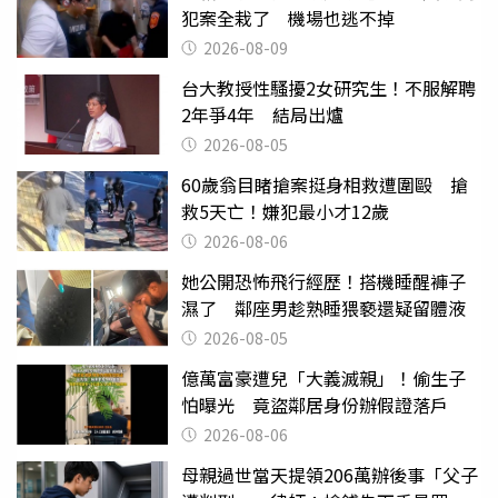
犯案全栽了 機場也逃不掉
2026-08-09
台大教授性騷擾2女研究生！不服解聘
2年爭4年 結局出爐
2026-08-05
60歲翁目睹搶案挺身相救遭圍毆 搶
救5天亡！嫌犯最小才12歲
2026-08-06
她公開恐怖飛行經歷！搭機睡醒褲子
濕了 鄰座男趁熟睡猥褻還疑留體液
2026-08-05
億萬富豪遭兒「大義滅親」！偷生子
怕曝光 竟盜鄰居身份辦假證落戶
2026-08-06
母親過世當天提領206萬辦後事「父子