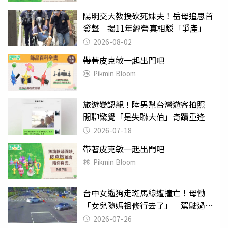
陽明交大教授砍死妹夫！岳母追思首
發聲 揭11年經營真相駁「爭產」
2026-08-02
帶著皮克敏一起出門吧
Pikmin Bloom
旅遊變認親！陸男幫台灣遊客拍照
閒聊驚覺「是失聯大伯」奇蹟重逢
2026-07-18
帶著皮克敏一起出門吧
Pikmin Bloom
台中女遛狗走斑馬線遭撞亡！母慟
「女兒隨媽祖修行去了」 駕駛過失
致死判9月
2026-07-26