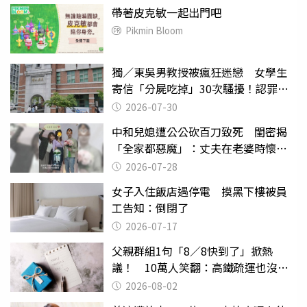
帶著皮克敏一起出門吧
Pikmin Bloom
獨／東吳男教授被瘋狂迷戀 女學生
寄信「分屍吃掉」30次騷擾！認罪免
關
2026-07-30
中和兒媳遭公公砍百刀致死 閨密揭
「全家都惡魔」：丈夫在老婆時懷孕
摔東西
2026-07-28
女子入住飯店遇停電 摸黑下樓被員
工告知：倒閉了
2026-07-17
父親群組1句「8／8快到了」掀熱
議！ 10萬人笑翻：高鐵疏運也沒列
父親節
2026-08-02