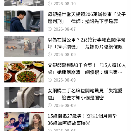
議
2026-08-10
母親過世當天提領206萬辦後事「父子
遭判刑」 律師：搶錢先下手是罪
2026-08-07
以為在搭公車？2女拖行李箱直闖停機
坪「揮手攔機」 荒謬影片曝網傻眼
2026-08-09
父親節聚餐點3千合菜！「15人擠10人
桌」她餓到崩潰 網傻眼：讓店家看
笑話
2026-08-09
女網購二手名牌包開箱驚見「失蹤愛
包」 追查才知小偷是閨密
2026-08-09
15歲倒追27歲男！交往1個月懷孕
36歲當阿嬤故事曝光
2026-08-06