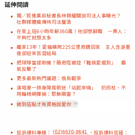
延伸閱讀
獨／民進黨前秘書長林錫耀關說司法人事曝光？
社群媒體瘋傳待司法釐清
在家上班6小時年薪360萬！他卻想辭職 一票人：
不夠忙就想太多
離家13年！愛貓橫跨225公里奇蹟回家 主人含淚重
逢卻迎來苦澀結局
把球隊當提款機？簡奇陞被控「難搞愛遲到」 霸
氣反擊了
更多最新熱門議題：俄烏戰爭
演唱會一排身障席歌迷「站起來嗨」 扔拐杖、不
用輪椅網揶揄：耶穌顯靈？
做到這點才有資格說愛你
PR
(02)6630-8641
投訴爆料專線：
、投訴爆料信箱：