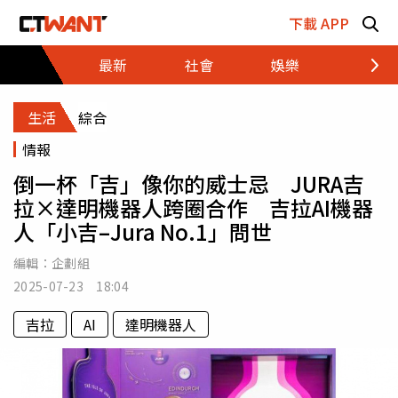
跳至主要內容區塊
下載 APP
最新
社會
娛樂
財經
生活
綜合
情報
倒一杯「吉」像你的威士忌 JURA吉
拉×達明機器人跨圈合作 吉拉AI機器
人「小吉–Jura No.1」問世
編輯：
企劃組
2025-07-23 18:04
吉拉
AI
達明機器人