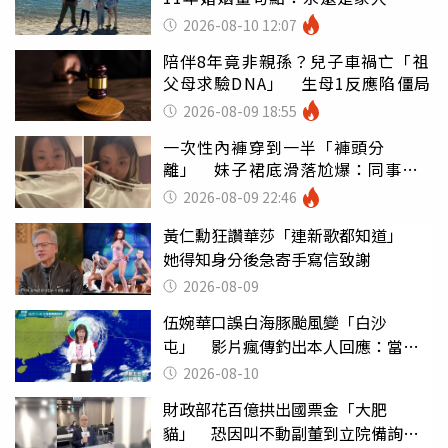
2026-08-10 12:07
陪伴8年竟非親孫？兒子車禍亡「祖
父母求驗DNA」 生母1反應陷僵局
2026-08-09 18:55
一次性內褲穿到一半「褲頭分
離」 妹子裙底滑落尬爆：同事全
看光
2026-08-09 22:46
黃仁勳狂讚華莎「連新歌都知道」
她得知身分後急寄手寫信致謝
2026-08-09
伍婉華口誤白海豚颱風變「白沙
屯」 影片瘋傳釣出本人回應：當下
懊惱到現在
2026-08-10
財政部花百億拱出國票金「大肥
貓」 恐因叫不動副董到立院備詢惹