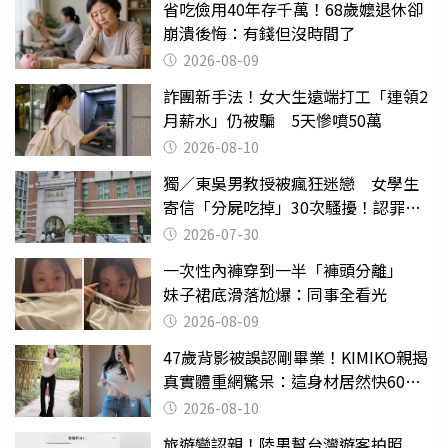
省吃儉用40年存千萬！68歲嬤退休卻
崩潰後悔：有錢但沒時間了
2026-08-09
詐團新手法！女大生遠端打工「連領2
月薪水」仍被騙 5天慘噴50萬
2026-08-10
獨／東吳男教授被瘋狂迷戀 女學生
寄信「分屍吃掉」30次騷擾！認罪免
關
2026-07-30
一次性內褲穿到一半「褲頭分離」
妹子裙底滑落尬爆：同事全看光
2026-08-09
47歲背影被誤認剛畢業！KIMIKO親揭
真實體重網驚呆：這身材居然快60公
斤？
2026-08-10
旅遊變認親！陸男幫台灣遊客拍照