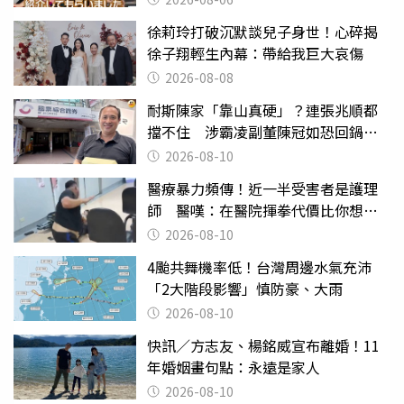
徐莉玲打破沉默談兒子身世！心碎揭
徐子翔輕生內幕：帶給我巨大哀傷
2026-08-08
耐斯陳家「靠山真硬」？連張兆順都
擋不住 涉霸凌副董陳冠如恐回鍋國
票證
2026-08-10
醫療暴力頻傳！近一半受害者是護理
師 醫嘆：在醫院揮拳代價比你想像
的還要大
2026-08-10
4颱共舞機率低！台灣周邊水氣充沛
「2大階段影響」慎防豪、大雨
2026-08-10
快訊／方志友、楊銘威宣布離婚！11
年婚姻畫句點：永遠是家人
2026-08-10