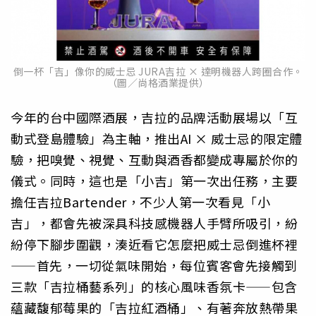
倒一杯「吉」像你的威士忌 JURA吉拉 × 達明機器人跨圈合作。
（圖／尚格酒業提供）
今年的台中國際酒展，吉拉的品牌活動展場以「互
動式登島體驗」為主軸，推出AI × 威士忌的限定體
驗，把嗅覺、視覺、互動與酒香都變成專屬於你的
儀式。同時，這也是「小吉」第一次出任務，主要
擔任吉拉Bartender，不少人第一次看見「小
吉」，都會先被深具科技感機器人手臂所吸引，紛
紛停下腳步圍觀，湊近看它怎麼把威士忌倒進杯裡
——首先，一切從氣味開始，每位賓客會先接觸到
三款「吉拉桶藝系列」的核心風味香氛卡——包含
蘊藏馥郁莓果的「吉拉紅酒桶」、有著奔放熱帶果