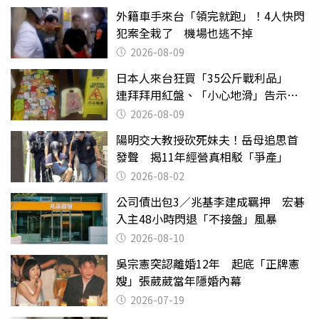
外籍車手來台「領完就跑」！4人快閃
犯案全栽了 機場也逃不掉
2026-08-09
日本人來台狂買「35公斤戰利品」
連拜拜用紅盤、「小心地滑」告示牌
也帶回家
2026-08-09
陽明交大教授砍死妹夫！岳母追思首
發聲 揭11年經營真相駁「爭產」
2026-08-02
公司債出包3／兆基李建成羈押 宏碁
入主48小時閃退「不接盤」風暴
2026-08-10
吳宗憲突認離婚12年 起底「正牌憲
嫂」張葳葳當年隱婚內幕
2026-07-19