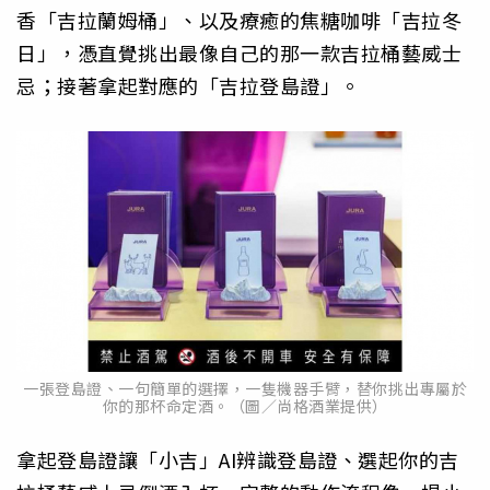
香「吉拉蘭姆桶」、以及療癒的焦糖咖啡「吉拉冬
日」，憑直覺挑出最像自己的那一款吉拉桶藝威士
忌；接著拿起對應的「吉拉登島證」。
一張登島證、一句簡單的選擇，一隻機器手臂，替你挑出專屬於
你的那杯命定酒。（圖／尚格酒業提供）
拿起登島證讓「小吉」AI辨識登島證、選起你的吉