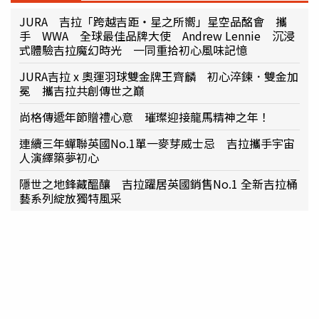
JURA 吉拉「跨越吉距・星之所嚮」星空品酩會 攜
手 WWA 全球最佳品牌大使 Andrew Lennie 沉浸
式體驗吉拉魔幻時光 一同重拾初心風味記憶
JURA吉拉 x 奧運羽球雙金牌王齊麟 初心淬鍊．雙金加
冕 攜吉拉共創傳世之巔
尚格傳遞年節贈禮心意 璀璨迎接龍馬精神之年！
連續三年蟬聯英國No.1單一麥芽威士忌 吉拉攜手宇宙
人演繹築夢初心
隱世之地鋒藏醞釀 吉拉躍居英國銷售No.1 全新吉拉桶
藝系列綻放獨特風采