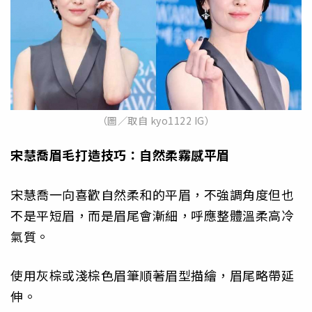
（圖／取自 kyo1122 IG）
宋慧喬眉毛打造技巧：自然柔霧感平眉
宋慧喬一向喜歡自然柔和的平眉，不強調角度但也
不是平短眉，而是眉尾會漸細，呼應整體溫柔高冷
氣質。
使用灰棕或淺棕色眉筆順著眉型描繪，眉尾略帶延
伸。