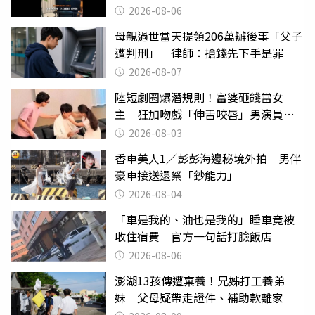
2026-08-06
母親過世當天提領206萬辦後事「父子
遭判刑」 律師：搶錢先下手是罪
2026-08-07
陸短劇圈爆潛規則！富婆砸錢當女
主 狂加吻戲「伸舌咬唇」男演員崩
潰
2026-08-03
香車美人1／彭彭海邊秘境外拍 男伴
豪車接送還祭「鈔能力」
2026-08-04
「車是我的、油也是我的」睡車竟被
收住宿費 官方一句話打臉飯店
2026-08-06
澎湖13孩傳遭棄養！兄姊打工養弟
妹 父母疑帶走證件、補助款離家