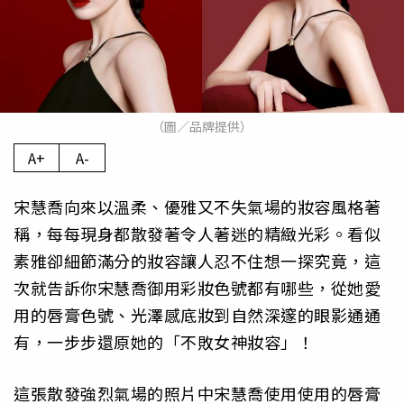
（圖／品牌提供）
A+
A-
宋慧喬向來以溫柔、優雅又不失氣場的妝容風格著
稱，每每現身都散發著令人著迷的精緻光彩。看似
素雅卻細節滿分的妝容讓人忍不住想一探究竟，這
次就告訴你宋慧喬御用彩妝色號都有哪些，從她愛
用的唇膏色號、光澤感底妝到自然深邃的眼影通通
有，一步步還原她的「不敗女神妝容」！
這張散發強烈氣場的照片中宋慧喬使用使用的唇膏