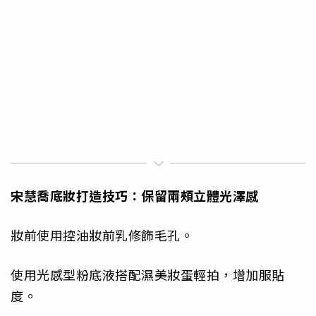
宋慧喬底妝打造技巧：保留兩頰立體光澤感
妝前使用控油妝前乳修飾毛孔。
使用光感型粉底液搭配濕美妝蛋輕拍，增加服貼
度。