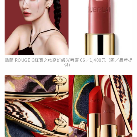
嬌蘭 ROUGE G紅寶之吻高訂緞光唇膏 06／1,400元（圖／品牌提
供）