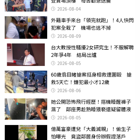
登賣場頂樓 母苦勸急送醫
2026-08-04
外籍車手來台「領完就跑」！4人快閃
犯案全栽了 機場也逃不掉
2026-08-09
台大教授性騷擾2女研究生！不服解聘
2年爭4年 結局出爐
2026-08-05
60歲翁目睹搶案挺身相救遭圍毆 搶
救5天亡！嫌犯最小才12歲
2026-08-06
她公開恐怖飛行經歷！搭機睡醒褲子
濕了 鄰座男趁熟睡猥褻還疑留體液
2026-08-05
億萬富豪遭兒「大義滅親」！偷生子
怕曝光 竟盜鄰居身份辦假證落戶