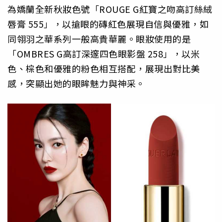
為嬌蘭全新秋妝色號「ROUGE G紅寶之吻高訂絲絨
唇膏 555」，以搶眼的磚紅色展現自信與優雅，如
同翎羽之華系列一般高貴華麗。眼妝使用的是
「OMBRES G高訂深邃四色眼影盤 258」，以米
色、棕色和優雅的粉色相互搭配，展現出對比美
感，突顯出她的眼眸魅力與神采。