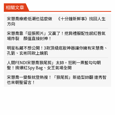
相關文章
宋慧喬療癒低潮也這麼做 《十分鐘新鮮事》找回人生
方向
宋慧喬靠「這張照片」又贏了！挖肩禮服配性感紅唇氣
場炸裂 顏值直接封神！
明星私藏不想公開！3款頂級底妝神器讓你擁有宋慧喬、
孔劉、玄彬同款上鏡肌
人間FENDI宋慧喬狼尾剪」太帥，狂刷一票藍勾勾朝
聖！揹爆紅Spy Bag、女王氣場全開
宋慧喬一變髮就登熱搜！「狼尾剪」新造型帥翻 連秀智
也來朝聖留言！