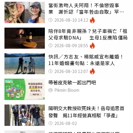
當街激吻人夫阿翔！不倫戀毀事
業 謝忻認「當年咎由自取」罕吐
心聲
2026-08-10 14:12
陪伴8年竟非親孫？兒子車禍亡「祖
父母求驗DNA」 生母1反應陷僵局
2026-08-09 18:55
快訊／方志友、楊銘威宣布離婚！
11年婚姻畫句點：永遠是家人
2026-08-10 12:07
帶著皮克敏一起出門吧
Pikmin Bloom
陽明交大教授砍死妹夫！岳母追思首
發聲 揭11年經營真相駁「爭產」
2026-08-02