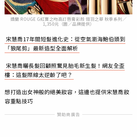
嬌蘭 ROUGE G紅寶之吻高訂唇膏彩殼 翎羽之華 秋季系列／
1,350元（圖／品牌提供）
宋慧喬17年間短髮進化史：從空氣瀏海鮑伯頭到
「狼尾剪」最新造型全面解析
宋慧喬曬長髮回顧照驚見胎毛新生髮！網友全歪
樓：這髮際線太逆齡了吧？
想打造出女神般的絕美妝容，這邊也提供宋慧喬妝
容重點技巧