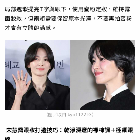
局部遮瑕提亮T字與眼下，使用蜜粉定妝，維持霧
面妝效，但兩頰需要保留原本光澤，不要再拍蜜粉
才會有立體飽滿感。
（圖／取自 kyo1122 IG）
宋慧喬眼妝打造技巧：乾淨深邃的裸棕調＋極細眼
線