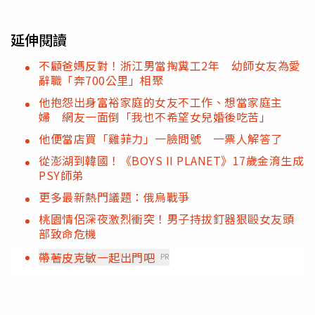
延伸閱讀
不顧爸媽反對！浙江男當掏糞工2年 幼師女友為愛
辭職「奔700公里」相聚
他抱怨出身富裕家庭的女友不工作、想當家庭主
婦 網友一面倒「我也不希望女兒婚後吃苦」
他便當店買「雞菲力」一臉問號 一票人解答了
從澎湖到韓國！《BOYS II PLANET》17歲金淯生成
PSY師弟
更多最新熱門議題：俄烏戰爭
桃園情侶深夜激烈衝突！男子持拔釘器狠毆女友頭
部致命危機
帶著皮克敏一起出門吧
PR