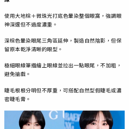
使用大地棕＋微珠光打底色暈染整個眼窩，強調眼
神深邃但不過度濃重。
深棕色暈染眼尾三角區延伸，製造自然陰影，但保
留原本乾淨清晰的眼型。
極細眼線筆描繪上眼線並拉出一點眼尾，不加粗，
避免搶戲。
睫毛根根分明但不厚重，可搭配自然型假睫毛或濃
密睫毛膏。