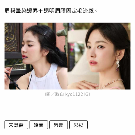
眉粉暈染邊界＋透明眉膠固定毛流感。
（圖／取自 kyo1122 IG）
宋慧喬
嬌蘭
唇膏
彩妝