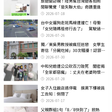
旅遊變認親！陸男幫台灣遊客拍照
閒聊驚覺「是失聯大伯」奇蹟重逢
2026-07-18
台中女遛狗走斑馬線遭撞亡！母慟
「女兒隨媽祖修行去了」 駕駛過失
致死判9月
2026-07-26
獨／東吳男教授被瘋狂迷戀 女學生
寄信「分屍吃掉」30次騷擾！認罪免
關
2026-07-30
中和兒媳遭公公砍百刀致死 閨密揭
「全家都惡魔」：丈夫在老婆時懷孕
摔東西
2026-07-28
女子入住飯店遇停電 摸黑下樓被員
工告知：倒閉了
2026-07-17
父親群組1句「8／8快到了」掀熱