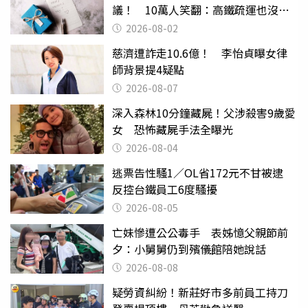
議！ 10萬人笑翻：高鐵疏運也沒列
父親節
2026-08-02
慈濟遭詐走10.6億！ 李怡貞曝女律
師背景提4疑點
2026-08-07
深入森林10分鐘藏屍！父涉殺害9歲愛
女 恐怖藏屍手法全曝光
2026-08-04
逃票告性騷1／OL省172元不甘被逮
反控台鐵員工6度騷擾
2026-08-05
亡妹慘遭公公毒手 表姊憶父親節前
夕：小舅舅仍到殯儀館陪她說話
2026-08-08
疑勞資糾紛！新莊好市多前員工持刀