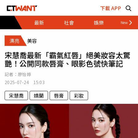
跳至主要內容區塊
下載 APP
最新
社會
娛樂
財經
漂亮
美容
宋慧喬最新「霸氣紅唇」絕美妝容太驚
艷！公開同款唇膏、眼影色號快筆記
記者：
廖怡婷
2025-07-24 15:03
宋慧喬
嬌蘭
唇膏
彩妝