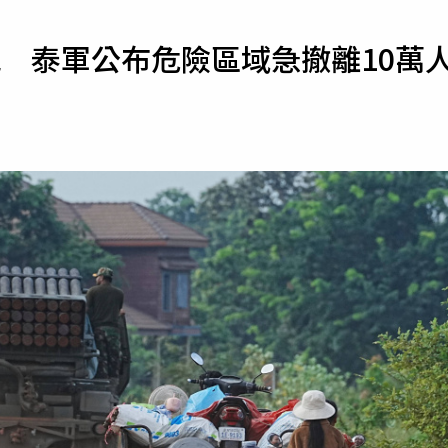
寵物
 泰軍公布危險區域急撤離10萬
運勢
運動
梅酒