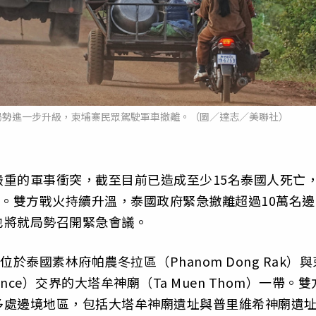
局勢進一步升級，柬埔寨民眾駕駛軍車撤離。（圖／達志／美聯社）
重的軍事衝突，截至目前已造成至少15名泰國人死亡
傷。雙方戰火持續升溫，泰國政府緊急撤離超過10萬名邊
也將就局勢召開緊急會議。
於泰國素林府帕農冬拉區（Phanom Dong Rak）與
ovince）交界的大塔牟神廟（Ta Muen Thom）一帶。雙
多處邊境地區，包括大塔牟神廟遺址與普里維希神廟遺