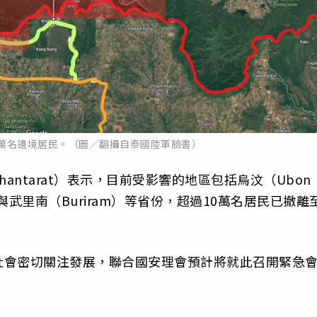
0萬名邊境居民。（圖／翻攝自泰國陸軍臉書）
phantarat）表示，目前受影響的地區包括烏汶（Ubon
四色菊與武里南（Buriram）等省份，超過10萬名居民已撤離
社會密切關注發展，聯合國安理會預計將就此召開緊急