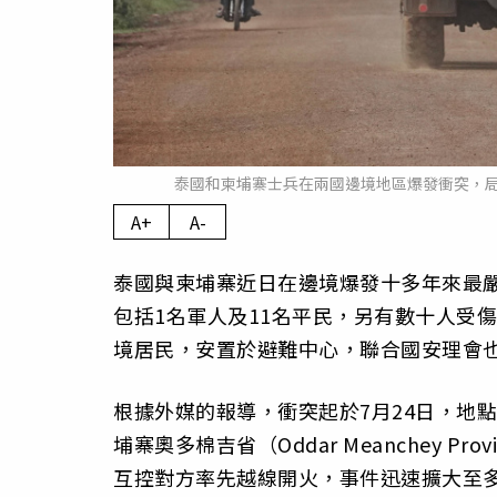
泰國和柬埔寨士兵在兩國邊境地區爆發衝突，
A+
A-
泰國與柬埔寨近日在邊境爆發十多年來最嚴
包括1名軍人及11名平民，另有數十人受
境居民，安置於避難中心，聯合國安理會
根據外媒的報導，衝突起於7月24日，地點位
埔寨奧多棉吉省（Oddar Meanchey Pr
互控對方率先越線開火，事件迅速擴大至