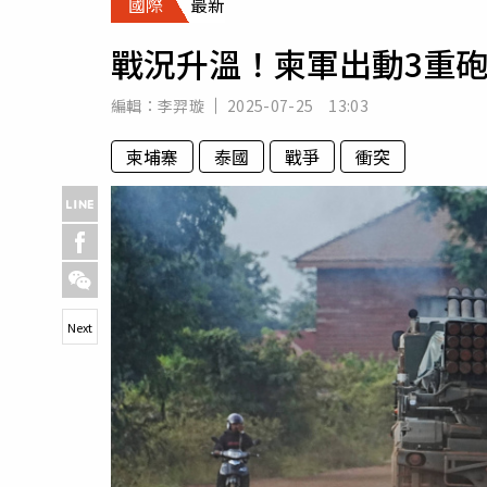
國際
最新
人物
汽車
戰況升溫！柬軍出動3重砲
專欄
房產新勢力
編輯：
李羿璇
2025-07-25 13:03
柬埔寨
泰國
戰爭
衝突
Next