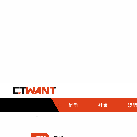
社會首頁
娛樂首頁
財經首頁
政
:::
最新
社會
娛
時事
即時
熱線
:::
直擊
大條
人物
調查
專題
３Ｃ