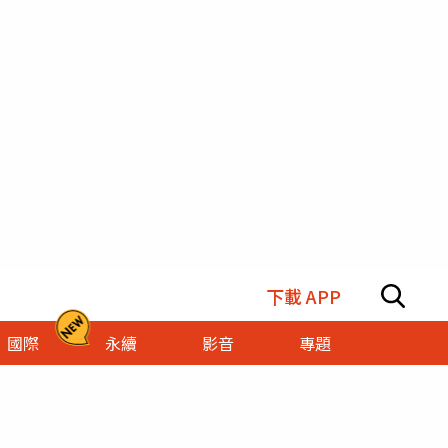
下載 APP
國際
永續
影音
專題