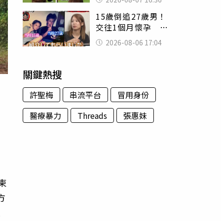
友被圈粉
15歲倒追27歲男！
交往1個月懷孕 36
歲當阿嬤故事曝光
2026-08-06 17:04
關鍵熱搜
許聖梅
串流平台
冒用身份
醫療暴力
Threads
張惠妹
，
柬
方
址