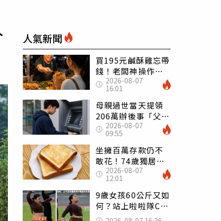
人
人氣新聞
買195元鹹酥雞忘帶
錢！老闆神操作
2026-08-07
「倒找5元」 全網
16:01
看哭：這就是台灣
母親過世當天提領
206萬辦後事「父子
2026-08-07
遭判刑」 律師：
09:55
搶錢先下手是罪
坐擁百萬存款仍不
敢花！74歲獨居翁
2026-08-07
「1餐只吃1片吐
12:01
司」 半年後暴瘦
嚇壞女兒
9歲女孩60公斤又如
何？站上啦啦隊C位
驚艷全場 千萬網
2026-08-07 16:36