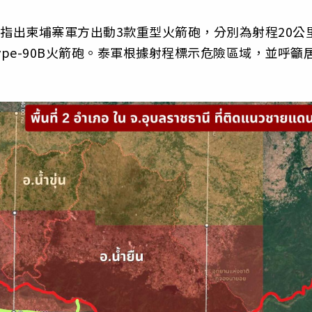
，指出柬埔寨軍方出動3款重型火箭砲，分別為射程20公
與Type-90B火箭砲。泰軍根據射程標示危險區域，並呼籲