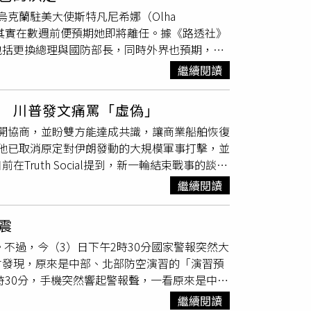
頓近東政策研究所」（WINEP）資深研究員奈
嚴重的一次無人機攻擊。另一方面，烏克蘭表
能否達成共識的能力，「換句話說，如果雙方都
除了烏克蘭駐美大使斯特凡尼希娜（Olha
開始就不斷擴大其升級選項來施壓美國，因此幾乎每週
022年4月以來單月平民傷亡的最高紀錄。
」
而外界其實在數週前便預期她即將離任。據《路透社》
奈茨點出關鍵：「他們最大的優勢並不是能夠重
包括更換總理與國防部長，同時外界也預期，烏
濟。」伊朗已展現出封鎖荷姆茲海峽航運的能
娜在臉書發文表示，離開駐美大使職位是「我自
德黑蘭如今也釋出訊號稱，任何海上關鍵航道都
繼續閱讀
許多重要工作。她形容，能夠被派駐美國是她人
脅，更顯示伊朗正進一步提高保護全球商業航運所
氛圍開始轉向對我們不利時，依然維持了美方對
人士指出，伊朗的做法反映伊斯蘭革命衛隊
 川普發文痛罵「虛偽」
特凡尼希娜在華府向媒體公布的說法指出，澤倫斯
川普（Donald Trump）在11月期中選舉
道計畫展開協商，並盼雙方能達成共識，讓商業船舶恢復
其他疑問，她將另行作出回應。烏克蘭媒體報導
這正是伊朗可利用的機會。該名消息人士補充：「伊朗
判，他已取消原定對伊朗發動的大規模軍事打擊，並
報導也提及，針對她財產申報涉嫌存在違規情事
自己可以重擊伊朗，迫使對方回到談判桌，但伊
ruth Social提到，新一輪結束戰事的談判
斯特凡尼希娜出任烏克蘭駐美大使。據悉，斯特
美國與伊朗的談判將於3日舉行，同時宣稱自
大致完成，內容包括立即重新開放荷姆茲海峽，
大使。由於烏克蘭在對抗俄羅斯的
戰爭
中高度
開放荷姆茲海峽。然而，德黑蘭方面出面駁
繼續閱讀
前沒有相關計畫，而是正與阿曼磋商臨時航道安
與美國總統川普（Donald Trump）之間
露，德黑蘭領導層已認定，過去讓步接受談判
以置信地虛偽」，並在白宮受訪時堅稱，美伊談
黨總統近期對澤倫斯基的態度已較過去更為正
在展開具有實質意義的談判前，必須先建立足夠
震
露，沙烏地阿拉伯王儲穆罕默德沙爾曼
也分析，德黑蘭認為自己仍掌握主動權，部分原因在
」。不過，今（3）日下午2時30分國家警報突然大
盟友，都曾勸阻美方不要在週末發動空襲，認為仍有機
圖擴大自己的優勢。他們有意在海峽建立主權，
才發現，原來是中部、北部防空演習的「演習預
，約有全球20%的原油及液化天然氣需經由此
專家艾爾（Alan Eyre）則表示，德黑蘭正
時30分，手機突然響起警報聲，一看原來是中
至51艘，較前四天的71艘減少約28%，顯示航
，「他們不希望由美國決定事件發展的節
有演習啊，不過怎麼要提前一個禮拜預告啊」。
擊局面。雖然川普多次宣稱和平談判即將取得
域消息人士透露，阿曼已向伊朗提出1項獲波
繼續閱讀