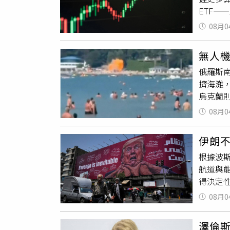
戶應盡
月在北
方歷史
ETF—
國與日
他須即時
問題形
館在台
空衛星
圍。她
動網路
撞甚至
不得來
08月0
網路，
項，以
於演練
多」，
語繪卷
形成更
穩時，
發動
戰
妖怪下
無人機
代工與伺
請。
織「國際危
覽、飲
俄羅斯南
面正成長
太可能
驗。江
擠海灘
強力後盾
平友好且
的浮世
烏克蘭則
機。00
峰會延
師海外
耶夫（V
公用事
灣問題
08月0
位台灣
受治療
不可或缺
雙邊關係
文化。
根據C
成為全球
《南華早
第五屆
伊朗
灘，似乎
算力就
輪會談，
化散策
根據波
Kova
升級為企
務卿盧比
化與生
航道與
報，也
會超越地
政府內
得決定
施。格
基礎建設
美方官
圍。分析
里的新羅
MSCI
08月0
日宣布
持續遏
統普丁（
資，算
一連串
峽更大
（Mar
參考，
委員會（
澤倫