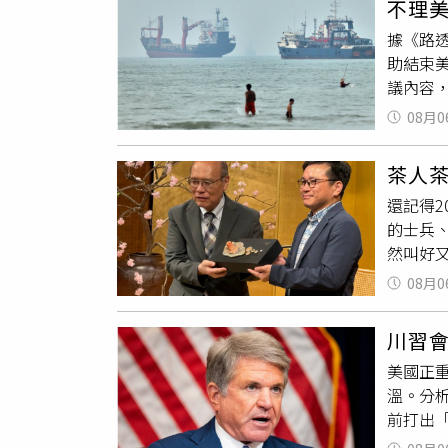
不理
有極高價
立即在
他曾提
據《路
於PrS
25日，
更可怕
助結束
（Don
火箭系
「人做
議內容，
美以聯軍
北韓也同
者與企
Tru
士擔憂
自登艦
續推廣
08月0
重要的
稱，儘
升遠程
屬意願
致西亞
（Cen
斯的合
踐，紀
茶人
家會收
聲明回
能力，
／翻攝自
還記得
別透過
在生產
射、6
的士兵
隻，都
類型飛
顯示其
然叫好
對整個
仍不足以
後續軍
復活的
海灣地
克希德馬
@News
08月0
度日本妖
其他區
missi
推出的
前仍有
川習
界」、
訴《路
美國正
長的妖
需要敲
溫。分
昭和電
境費用
前打出「
門窗四
7%的
美東時間
世繪。
議文本