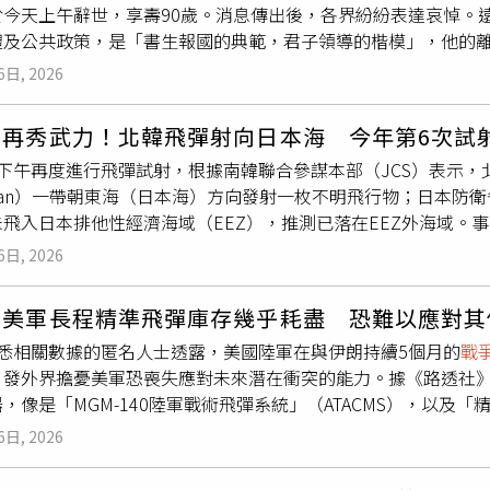
於今天上午辭世，享壽90歲。消息傳出後，各界紛紛表達哀悼。
為「United Kingdom」，並未將王朝名稱寫入國名，也
體及公共政策，是「書生報國的典範，君子領導的楷模」，他的
皇室血統議題，Cheap表示，李唐皇室確實具有部分鮮卑血緣，
、思辨與進步觀念等珍貴精神資產，持續影響後世。高希均1936年
與文化傳統也延續中原體系。他並質疑苦苓所稱「唐朝人平時講
6日, 2026
國深造，1964年取得美國密西根州立大學經濟發展博士學位，
官方語言全都是中古漢語，李白、杜甫是用鮮卑文寫詩嗎？連這
、正教授及經濟系主任，並持續投入經濟發展研究與英文學術論文
代，Cheap則指出，忽必烈建立「中統」年號、定國號為「大元
恩再秀武力！北韓飛彈射向日本海 今年第6次試
最傑出教育家，1974年獲頒威斯康辛大學傑出教授獎，199
中原王朝的政治定位，而非後人強行納入歷史體系。此外，Chea
日下午再度進行飛彈試射，根據南韓聯合參謀本部（JCS）表示，
入公共事務，自1969年起陸續擔任行政院各部會顧問及台灣大
在禪讓等形式的政權移交，例如漢魏之際、魏晉更替，以及清朝
nsan）一帶朝東海（日本海）方向發射一枚不明飛行物；日本防
長期關注台灣經濟發展、教育改革及公共治理，希望透過知識與
不能因此否定朝代概念。Cheap最後表示，他支持重新檢視既有
未飛入日本排他性經濟海域（EEZ），推測已落在EEZ外海域。
，高希均在出版與閱讀推廣上的影響更為深遠。他先後與殷允芃
歷史論述仍應建立在史料基礎之上，而非以個人推論取代史實。
也同步啟動危機應變機制，目前未傳出船舶、航空器或人員受損
》出版社，再創辦《遠見雜誌》，2002年進一步推出「未來親
論點，只會形成另一套缺乏依據的「苦氏史觀」，也再度引發網
6日, 2026
高度關注。綜合《韓聯社》、《日本放送協會》（NHK）及《美
．天下文化事業群」，數十年來以傳播知識、推廣閱讀、倡議進
發射後，約下午5時30分確認未飛入日本EEZ，防衛省相關人士
產業與華文閱讀文化。除了建立出版平台，高希均也持續將國際新
：美軍長程精準飛彈庫存幾乎耗盡 恐難以應對其
。日本海上保安廳則於下午5時40分表示，尚未接獲任何船舶受
麥可．波特，以及管理學者韓第、彼得．聖吉、約瑟夫．奈伊、
熟悉相關數據的匿名人士透露，美國陸軍在與伊朗持續5個月的
戰
，同時加強警戒與監視。南韓聯合參謀本部指出，目前正針對飛
、出版及交流，希望讓台灣社會掌握全球趨勢，促進公共討論與國
引發外界擔憂美軍恐喪失應對未來潛在衝突的能力。據《路透社
，並持續與美國、日本密切共享情報，掌握北韓後續動向。若最終
品，大陸也出版多部著作。其中《天下哪有白吃的午餐》曾榮獲
，像是「MGM-140陸軍戰術飛彈系統」（ATACMS），以及「
發射彈道飛彈，也是今年再度透過飛彈試射升高朝鮮半島緊張局勢
接觸經濟、管理及公共議題的重要啟蒙作品。今年90歲生日前夕
已幾乎使用了全部此類武器，但拒絕公布美國目前各類彈藥的剩餘數
射彈道飛彈或疑似彈道飛彈，上一次發射是在4月19日。北韓近
「和平幸福」》，回顧自己的人生歷程，也再次傳達對閱讀、和
6日, 2026
所面臨的問題，過去從未被公開報導。這些長程彈藥每枚造價超過
射展現軍事實力，並向周邊國家施加壓力。事件發生後，日本首
獲得各界高度肯定，一生榮獲三座圖書金鼎獎、三所大學頒授名
在安全距離外進行精準打擊。分析人士指出，尤其是在面對如中
，迅速向民眾發布正確訊息，同時徹底確認航空器及船舶安全，
表彰他長年在教育、文化、出版及公共事務上的卓越貢獻。高希