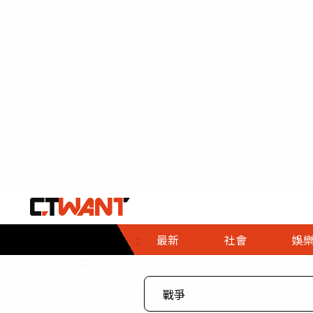
社會首頁
娛樂首頁
財經首頁
政
:::
最新
社會
娛
時事
即時
熱線
:::
直擊
大條
人物
調查
專題
３Ｃ