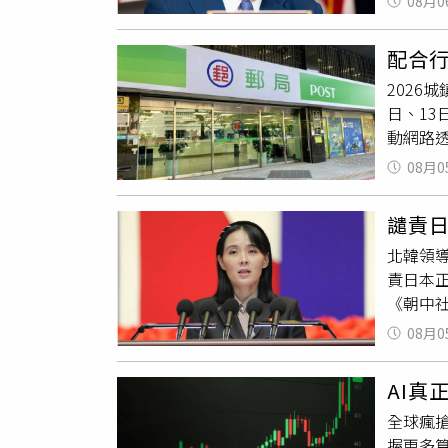
08月0
案。這
圖像，
斯灣的船
心，總
與怪談
Ghar
配合
疑，在
雰創作
阿曼的
2026
任何新
畫、動
示華盛
日、1
意義的
次展覽
充，這
動網路
軍部長高
與生命
情形，建
爭
。但
提供）
08月0
個縣市
規模最
怪資料
一）下
過、創
部分。
譴責
月13日
國大陸
妖怪是
北韓領導
明，屆
番言論
活，在
責日本
110、
中強硬
德亮攝
《朝中
全系統
期中選
說「妖怪
（Cho
練期間
爭取對
事，北
08月0
持續提
入緩慢、
爾此行
館的不
禁止發
訊等服務
但整體
日據時
AI真
各型飛
進行包
切都凸
下深刻
全球瘋搶
侵略型
查核收
台灣議
崙山珍
握更多
國野心