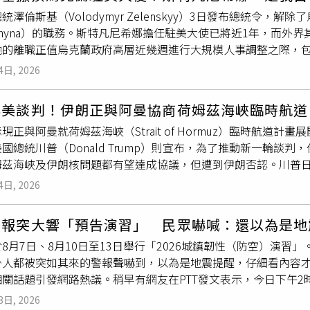
自己能在未來任何談判中握有更大的籌碼。對此，華府智庫「華盛
日的一波無人機攻擊造成至少8人喪生，是兩年多來俄羅斯境內最
本脆弱的美中貿易休戰面臨更大壓力，也將進一步考驗美中兩國
統澤倫斯基（Volodymyr Zelenskyy）3日發布總統令，解
chael Knights）接受《路透社》訪問時表示：「伊朗從一
7月俄軍攻擊造成至少377名平民死亡、2129人受傷，創下自2
軟化自身立場，那麼兩國很可能重新陷入愈演愈烈的競爭模式。
anishyna）的職務。斯特凡尼希娜擔任駐美大使已將近1年，
出新的手段，像是新的地理區域、新型武器或新的攻擊目標。」
她的離職正值烏克蘭政府高層近幾週進行大規模人事調整之際，
或以色列。真正的優勢在於，他們能夠重創區域國家以及全球經
進一步調整外交體系及駐外大使的人事布局。對此，斯特凡尼希
戰爭
爆發前，全球約20％的石油消費都需經由這條水道運輸，而
4日, 2026
定，是基於個人因素所作出的選擇」，並表示自己在任內完成了
目標。針對紅海（Red Sea）及沙烏地阿拉伯能源設施的威
最大的榮譽」，「我們增加了美國武器的供應，並且在華府政治
價，同時測試華盛頓對航運中斷的容忍度。1名波斯灣國家的消息
與美談判！伊朗正與阿曼協商荷姆茲海峽臨時航道
支持。」《烏克蘭國家電視臺》（Suspilne）上週曾引述斯
C）指揮官普遍相信「他們還能獲得更多」。這些指揮官認為，美國總統
現正與阿曼就荷姆茲海峽（Strait of Hormuz）臨時航
要求她辭職。她還補充，針對媒體近期提出、有關她個人情況的
term elections）前，不願再度深陷另1場中東泥淖，因此
國總統川普（Donald Trump）則宣布，為了推動新一輪談
斯特凡尼希娜已於上個月向總統表達辭去大使職務的意願。相關
，只要持續擴大
戰爭
並增加壓力，川普最終將會讓步。川普認為
茲海峽及伊朗核問題都有望達成協議，但遭到伊朗否認。川普日前在T
調查一直持續進行。截至目前為止，澤倫斯基尚未宣布由誰接替
屈服。」這項判斷構成了德黑蘭談判策略的核心。此前，川普表示
一展開，因此決定取消原本規劃的空襲行動。他指出協議框架已
娜曾任烏克蘭副總理及司法部長，直到去年7月才獲提名出任駐美
了1場二戰後最大規模的軍事打擊行動，希望藉此達成協議，重新
4日, 2026
結伊朗核威脅。不過，伊朗隨後否認正與美國進行談判，強調目
提供武器以及情報共享，因此駐美大使一職非常關鍵。此前，澤倫斯基
朗目前並未與美國進行任何談判。對此，1名伊朗高層消息人士透
望恢復商業航運。對此，川普再度發文批評伊朗領導層「令人難
一直以來都相當緊張，甚至數度爆發激烈衝突。不過，這位共和
只是換來華盛頓的軍事偷襲和更大的施壓，因此他們更加堅信，
警報突大響「預告演習」 民眾嚇喊：還以為是地
在就在進行」，更形容這是伊朗簽署協議的最後機會。川普也透
釋出較多支持訊號。
華盛頓近東政策研究所資深研究員辛格（Michael Singh）
8月7日、8月10日至13日舉行「2026城鎮韌性（防空）演習
ammed bin Salman）及阿拉伯聯合大公國、卡達等中東
政府似乎不願採用空襲以外的選項來升級軍事衝突，「伊朗正試
少人都被突如其來的警報聲嚇到，以為是地震提醒，仔細看內容
外交方式解決爭端。荷姆茲海峽是全球最重要的能源運輸航道之一
水道實施選擇性的控制。」美國國務院首位波斯語發言人暨伊朗問題
關話題引發網路熱議。稍早有網友在PTT發文表示，今日下午2
根據資料，7月30日至8月2日間，通過荷姆茲海峽的商船數量降
套以威懾為核心的策略，希望迫使華盛頓解除封鎖並停止軍事打擊
部防空演習的「演習預告」，讓他嚇得直呼「哇，預告下禮拜會
到衝突影響。美伊雙方自停火協議於6月破裂後，再度陷入互相攻
據悉，美伊的核心爭議點在於荷姆茲海峽未來的治理模式。根據區
3日, 2026