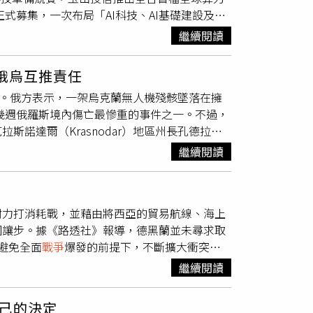
各類轉帳、繳費、繳稅、帳戶連結支付服務及其
關係架構的定義。在那場峰會中，習近平將台灣
化對話。更是長期推動台日文化交流的北投文物
4日正式募集，一次布局「AI科技、AI基礎建設及太
益，並指此次戰斧飛彈試射已將北韓納入射程範
Fi或有線網路）連線辦理。中華郵政說，另因行
態度處理，並警告若處理不當，兩國將發生「碰
文化場館、溫泉旅館與地方景點，共同推出「怪
有。晶片產能、資料中心空間、穩定電力與高速
方領導層將依據職責，進一步制定明確的軍事選
可能發生延遲或無法即時發送之情形，建議客戶
他與習近平在訪中期間「就台灣問題談了很
繼續閱讀
時代描繪稻生平太郎經歷的各種離奇事件的百物
單一半導體，迅速擴大到整條基礎建設供應鏈，
訊；如演練期間進行相關金融服務，遭遇網路不
《福斯新聞》訪問時表示，美國不會為台灣而
主題餐飲系列，包括期間限定的妖怪懷石料理、
，仍然是AI。只是下一波受惠主角，將從晶圓
需辦理各項保險業務，建議採臨櫃及紙本方式申
，總部設在比利時布魯塞爾的非營利及非政府組
的造型與季節食材呈現妖怪文化，讓民眾從展
俄烏互推責任
放眼全球，2026年美股11大產業獲利預估全
師William Yang認為，在習近平預定訪美前，川普不
的文物，更成為可以觀賞、品味與分享的文化體
事件。俄方表示，一架烏克蘭無人機殘骸墜落在擁
顯示這波AI行情不只靠想像，更有企業獲利作為
普已經明確表示，在美中關係方面，維持與習近
一名女子搭乘人力車前往淺草途中神秘消失事件
近幾週俄羅斯境內傷亡最慘重的事件之一。不過，
的配置，直攻AI從晶片走向完整算力生態系的爆發商
g補充，若在習近平訪美前提出軍售預算，可能導致
持續二十年的夏季名展「百鬼夜行展」將首度移
諾達爾（Krasnodar）地區州長孔德拉季
運算及AI軟體；AI基礎建設納入資料中心、電力
壓，那麼他們可能誤判了情勢。在北京眼中，台
出。2027年1月再由北投文物館策畫、十餘
」時罹難，另有40人受傷，其中21人住院、19人接
。這不是押一檔熱門股，而是一次包辦AI運作
繼續閱讀
不易的發展動能」再次遭到破壞，沒有人能保證
居與變貌」特展，以當代藝術媒材重新詮釋妖怪
空系統擊落無人機，還是無人機自行墜毀所致。
penAI執行長山姆．奧特曼指出，未來算力將
ington）舉行的新一輪川習會鋪路。根據
梭於整座北投，而即將在北投文物館盛大登場的
聲，無人機隨後突然改變飛行方向並俯衝墜向海
I已從技術展示走向實際獲利，「算力就是營收，
）預計將再次訪問中國，並在習近平訪美前展開新一
館舍合作、地方串聯、藝術展覽、飲食體驗與文
假訊息中心主任科瓦連科（Andriy
造收益的Token，也讓算力由科技規格正式
也在菲律賓首都馬尼拉（Manila）與美國國
交織的北投，感受一場融合歷史、藝術、地方文
耐力打消耗戰，並藉由將西亞的貿易航線、海上
落無人機所造成，並批評俄方未妥善發布空襲警
續看好太空運算發展，認為未來太空算力規模有機
及對台軍售案時，盧比歐表示，相關方案仍在美國
影）
國讓步。據《路透社》報導，德黑蘭並未尋求取
羅斯軍工產業及影響
戰爭
資金來源的經濟基礎設
27追蹤的「NYSE TIP未來全球算力及太空
交部副部長馬朝旭亦於7月訪問美國2天，並與
避免全面
戰爭
爆發的前提下，不斷擴大衝突範
海軍設施及石油基礎建設。距離事發地約40公
，大幅超越同期Nasdaq指數的145.4%與
中之間的貿易緊張局勢仍持續升溫。北京於5
茲海峽（Strait of Hormuz）的要求，
羅斯黑海艦隊的重要基地；此外，外界也曾報導俄羅斯總
報酬。隨著全球科技巨頭持續擴大AI基礎建設投
繼續閱讀
人機供應鏈的出口限制。此舉是回應華府近期的
盛頓接受1種新的現狀，賦予伊朗在荷姆茲海
宮過去否認相關說法。俄羅斯外交部發言人扎哈羅娃
。※免責聲明：文中所提之個股、基金內容僅供
3家中國企業列入實體清單，以及美國聯邦通訊
讓多個關鍵航道與多國的能源設施面臨風險，伊
及炮擊共造成俄羅斯61人死亡、327人受傷；其中7
組織的William Yang表示，這些經濟衝突
己的決定