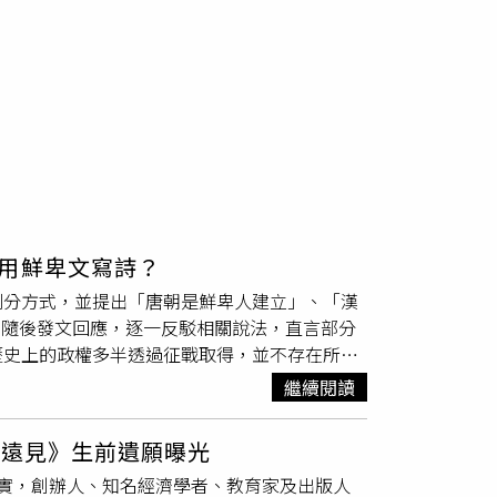
用鮮卑文寫詩？
劃分方式，並提出「唐朝是鮮卑人建立」、「漢
p隨後發文回應，逐一反駁相關說法，直言部分
歷史上的政權多半透過征戰取得，並不存在所謂
「中華民族一脈相承」所建立的概念，強調「歷
繼續閱讀
皇帝冒用李姓、平時使用鮮卑語，「漢唐文
中國朝代體系。對此，Cheap引用教育部
、遠見》生前遺願曝光
治的時期，也是歷史研究中劃分不同時代的重要
實，創辦人、知名經濟學者、教育家及出版人
。Cheap也以英國王室為例表示，即使英國