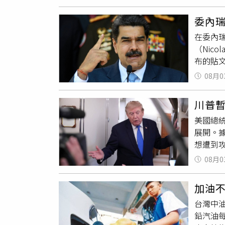
貼文曝
成果，
斯灣國
個也要
持這場
權，並
委內
震，而且
動已產
在委內
區，將於
易航線
（Nic
響，建
件。波
布的貼
「行動
抗。奈茨
軍的軍
午2時3
樣是保
08月0
（Metr
則，包
與美軍
中斷的
影響演
是連接紅
川普暫
宣布與
高雄市、
際社會
美國總統
份路線
縣）：8
較於西
展開。據
達成協
時30分
目的。
想遭到
樣在2
園市、新
協會」（C
們接觸
馬杜洛
08月0
真的展
以及美
委內瑞拉
都沒有
友要求
然而，美
1場雙
加油
議。」他
翻馬杜洛
台灣中油
朗非核
同時要
鉛汽油每
到攻擊
盛頓再