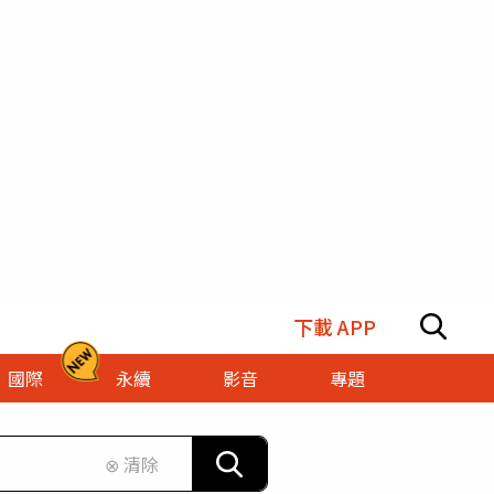
下載 APP
國際
永續
影音
專題
⊗ 清除