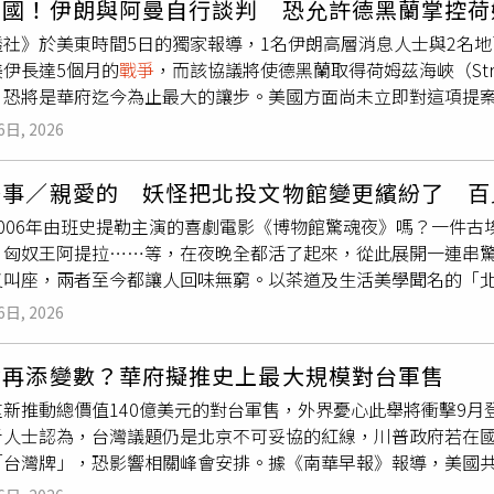
美國！伊朗與阿曼自行談判 恐允許德黑蘭掌控荷
值。由美國提供的ATACMS更是在俄烏
戰爭
中扮演關鍵角色，使
首相官邸危機管理中心召集跨部會緊急參集小組，統籌情報蒐整與
出「閱讀能救一個人，觀念可以改變一個國家」的理念，也留下
透社》於美東時間5日的獨家報導，1名伊朗高層消息人士與2名
M則是更先進的系統，未來將取代射程較短的ATACMS。大量消
金正恩親自視察戰術武器試射，包括戰術彈道飛彈、155公厘自走
」、「讀一流書、做一流人、建一流社會」、「書櫃代替酒櫃」
美伊長達5個月的
戰爭
，而該協議將使德黑蘭取得荷姆茲海峽（Strai
ald Trump）重新發動對伊朗的大規模攻擊，美軍可能必須更
統等武器，相關裝備均具備打擊南韓境內目標的能力，顯示北韓
對，事就做對」、「
戰爭
沒有贏家，和平沒有輸家」及「和平幸
恐將是華府迄今為止最大的讓步。美國方面尚未立即對這項提案發
在2月28日談判期間偷襲伊朗所引發的
戰爭
，將在4到5周內結
步提升海上作戰能力。7月3日，北韓從新型5000噸級驅逐艦
業經營者。遠見．天下文化表示，高希均完成奉獻的一生後安然
mp）曾表示，重新開放荷姆茲海峽的協議即將達成，但美國官員多
，不斷下降的飛彈庫存可能限制美國威懾其他競爭對手的能力，包
視察，並監督具備核打擊能力巡弋飛彈及其他武器系統測試，反
閱讀、傳播進步觀念及推動文明社會的使命，讓他珍視的價值在
6日, 2026
能源貿易航線之一。這項賦予伊朗管理荷姆茲海峽的協議，將意味
管精準武器消耗量很高，美國仍有能力進行補充，尤其是負責指
精準打擊及核威懾能力。分析人士指出，近年金正恩一方面持續
及高希均生前遺願，一切從簡，不設靈堂、不舉行公祭，並懇辭
區域的力量平衡出現重大轉變，且明顯有利於德黑蘭。在戰前，
tral Command），已能從全球各地的美軍庫存中獲得補給
作提升外交與軍事籌碼。北韓除向俄羅斯提供傳統武器及兵力支
念這位一生奉獻知識與文化的出版先驅。高希均長年推動閱讀與
茶事／親愛的 妖怪把北投文物館變更繽紛了 百
取通行費。在川普一如往常的取消打擊伊朗的軍事威脅後，伊朗
應稱，美國擁有「比世界上任何國家都多得多的彈藥」，且「遠
爭取國際社會承認其擁核國地位，進一步推動解除長年實施的國際
臉書，天下文化 ）
2006年由班史提勒主演的喜劇電影《博物館驚魂夜》嗎？一件
海峽的北側與南側航道掌控該水道。如今伊朗表示談判已取得「
比以往任何時候都更多的彈藥，同時以創紀錄的速度擴大工廠與
月密集展示戰術武器、7月測試新型軍艦艦載巡弋飛彈，到此次疑
、匈奴王阿提拉……等，在夜晚全都活了起來，從此展開一連串驚
將通過伊朗水域。與此同時，5名消息人士透露，伊朗已警告波斯
彈在內的部分彈藥，目前確實正以創紀錄的速度生產，但他們也
武器發展仍持續推進。隨著朝鮮半島局勢再度升溫，日、韓、美
又叫座，兩者至今都讓人回味無窮。以茶道及生活美學聞名的「
地區關鍵能源基礎設施的報復。德黑蘭試圖透過威脅美國最親近的
滿足需求。對此，生產ATACMS、PrSM，以及反彈道飛彈系統
事動向及區域安全情勢發展。南韓、日本及美國持續共享情報，密
大驚奇，卻特別選在今夏，攜手日本唯一以妖怪為主題的博物館
區消息人士表示，「伊朗的警告非常明確：如果美國攻擊伊朗的
丁」（Lockheed Martin），尚未回應媒體的置評請求。同樣
1Kr）
6日, 2026
怪文物特展「百鬼繚亂—妖怪WORLD」，展期自2026年8月1日
域目標進行報復。」至於伊朗與阿曼之間可能達成的協議，接受
les）與「愛國者防空飛彈」（Patriot interceptors）的雷神（R
妖怪懷石料理。（圖／吳德亮攝影）展覽共分為四大展區：「繪
重大問題尚未解決。他們也反駁川普宣稱重新開放荷姆茲海峽的協
會再添變數？華府擬推史上最大規模對台軍售
「妖怪書籍的世界」以及「妖怪走入日常生活」。精選百餘件橫跨
透社》，「關於某種形式的荷姆茲海峽控制權，其實已做出讓步。
重新推動總價值140億美元的對台軍售，外界憂心此舉將衝擊9
怪繪卷、歌川國芳等浮世繪名家作品、鳥山石燕《畫圖百鬼夜行
定，包括「控制權」的定義方式。對此，海灣國家的談判代表則
析人士認為，台灣議題仍是北京不可妥協的紅線，川普政府若在
影海報等珍貴館藏，完整呈現日本妖怪文化數百年的發展軌跡。
支付也必須是自願性質。根據上述伊朗高級官員的說法，伊朗希望
台灣牌」，恐影響相關峰會安排。據《南華早報》報導，美國共和黨資深
處搗蛋為樂。（圖／吳德亮攝影）江戶時代描繪幕府大將軍源賴
費用，阿曼方面則提出約3%的費率，但華盛頓要求完全取消任何
4日透露，美國總統川普（Donald Trump）預計將於近期向
（圖／吳德亮攝影）北投文物館館長洪侃表示：相傳在日本江戶
內容，已設想由伊朗控制通過荷姆茲海峽進入波斯灣的船隻，而