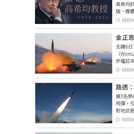
高希均
官方國名
版、媒
對唐朝
留下閱讀
治制度
08月0
前往美
宮廷與
理教授
歷史朝
金正
獲選美國
動建立
北韓6
所學投
但仍存
（Wo
規劃，
部分，
步確認
術成就
但認為
本政府
下文化
語」等
08月0
際社會
「遠見
午5時許
灣出版
路透
接威脅
力大師
據3名
域狀況
台演講
飛彈，
行分析
餘部作
對地武器
天再次
多讀者
露，美軍
北韓發
餐」到
08月0
耗程度
頻繁試
希均也
讓部隊
析資訊
章，以