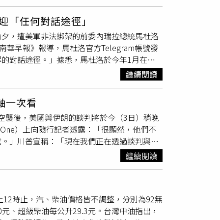
、「想說不是時間還沒到，以為地震勒」、「這
續存在落差。同時，美國國內也有民調顯示，支
水道。然而，德黑蘭要求取得海峽的行政管理
、「演習『預告』用警報聲是幹嘛，害我以為地
治壓力。
姆茲海峽應不受伊朗控制。如今，伊朗的封鎖行
迎「任何對話途徑」
預告〕8月10日中部地區及8月13日北部地
，區域國家與西方國家的焦點也逐漸轉向保護貿
前夕，遭美軍非法綁架的前委內瑞拉總統馬杜洛
遭受空襲，行動網路降速演練，屆時手機上網將受影
伯主導的新興海上聯盟正是這項轉變的象徵性事
《南華早報》報導，馬杜洛官方Telegram帳號發
。（圖／翻攝畫面）今年城鎮韌性演習首度納入
保障海上航道安全為目標，而非直接與伊朗對
的對話途徑。」據悉，馬杜洛於今年1月在美
，將於8月10日（中部）、8月13日（北部）下
ration Aspides），該任務成立的宗旨同
前被關押在布魯克林大都會拘留中心
會（NCC）提醒，演練期間，民眾可把握3項原
繼續閱讀
這種局面代表某種程度上的成功。儘管無法直接
內瑞拉與多明尼加共和國2日同意，將共同恢復雙方於2年前
先改用固網，以及減少非必要的網路使用，以免
高對方必須承擔的成本。無論是荷姆茲海峽，還
得總統大選的結果涉及選舉舞弊，委內瑞拉憤而
鎮韌性（防空）演習」時程如下：南部（台南市、
deb），抑或是其他地區，每新增1項威脅，都意味著國
軸一次看
已就外交關係「逐步正常化」的對話，制定1
台中市、彰化縣、南投縣、雲林縣、嘉義市、嘉義
質，其實是1場耐力賽。伊朗領導層相信，相
一輪空襲後，美國與伊朗的談判將於今（3日）稍晚
道，造福兩國人民。」兩國此前才在今年2月
島（金門縣、連江縣、澎湖縣）：8月11日下午1
長時間承受經濟壓力。這項策略同時也具有外交
e One）上向隨行記者透露：「很顯然，他們不
也努力與秘魯及智利恢復外交關係。這兩國同
時。北部（宜蘭縣、基隆市、台北市、新北市、桃
未來任何談判的條件。華府智庫「美國外交關係
成。」川普宣稱：「現在我們正在透過談判與他
關係。被西方媒體形塑為強硬獨裁者的左翼領導人
網路降速演練）。
院伊朗顧問的塔基耶（Ray Takeyh）表示：「如果未來
會人員。在談及自己的決策時，川普聲稱，伊朗
拉陷入經濟崩潰。這位曾擔任公車司機、並由前
繼續閱讀
勢來回應對方的升級。」然而，目前看來，雙方
卡達，都要求他暫緩發動空襲。川普說：「當盟
在2024年總統選舉中取得第3個總統任期授權。
本旨在最大化談判籌碼的策略，最終有可能引發
以提出要求，是因為他們認為有機會達成協
 Gonzalez）以壓倒性優勢贏得選舉。在推
成協議，之後還會有核問題協議，或者你也可以稱之為伊
Delcy Rodriguez）繼續擔任代理總統，但
上12時止，汽、柴油價格皆不調整，分別為92無
界大戰以來最大的1次攻擊」，「如果真的遭
的美國企業進入投資。此舉也引發外界質疑，華
4.0元、超級柴油每公升29.3元。台灣中油指出，
本無法重建。」川普還宣稱，沙烏地阿拉伯王儲
資源。