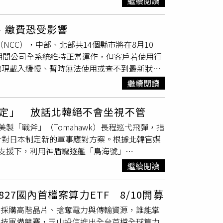
繼續閱讀
並接受總統賴清德頒發獎項。他指出：「我有信
本夏季獨特的納涼文化。妖怪也因此從民間信仰
）則引述伊朗副外交部長加里巴巴迪（Kazem
元的重要軍事防衛裝備。」儘管觀察人士普遍懷
文化元素。台灣月琴民謠協會在開幕茶會表演阿
進入與離開航程中，都會通過伊朗領海」，且伊朗與
、繳費恐受影響
但他們警告，台灣問題是中國絕不退讓的紅線，
史與社會，從古代信仰、文學、繪畫，到近代漫
迪還透露，伊朗已收到美國傳遞的訊息，內容顯
NCC），中部、北部共14個縣市將在8月10
內部審查。川普今年5月對中國進行具有重大
刃』）。台灣民眾對日本妖怪也並不陌生，但本
OU）內容，包括雙方立即停止軍事行動。他補
期間公司全系統維持正常運作，但客戶若使用行
談判籌碼」。同樣在5月，越南裔的美國代理海
角度，重新認識妖怪如何反射人們對自然、未知
間「並未舉行任何談判」。
出現載入緩慢、暫時無法使用或查不到最新狀態
已被暫停，以確保美軍擁有足夠武器應對美以伊
戰
的湯本豪一榮譽館長並合影。（圖／北投文物館
降速演練」項目，是為了模擬中部與北部共 14
縛對台軍售」，「去年12月，國會批准了史上
自策展，他表示「如此大規模在海外介紹這批妖
繼續閱讀
狀況。中部地區演練時間為8月10日（星期
若最終獲得批准，這項軍售金額將超越去年底通
妖怪世界的魅力。」江戶時代的土蜘蛛來襲繪卷
縣、嘉義市、嘉義縣；北部地區演練時間則是8
久後於台灣周邊展開為期2天的軍事演習。中
與文化中重要的組成部分，想要了解日本歷史，
定」 放話北韓絕不會坐視不管
、桃園市、新竹市、新竹縣、宜蘭縣。中華郵政說
大學國際問題研究院院長吳心伯分析，麥考爾此
文物之餘，看見妖怪如何從古老傳說走入日常生
製「戰斧」（Tomahawk）長程巡弋飛彈，指
顯變慢、甚至僅能維持語音通話和簡訊服務；
炒熱對台軍售議題，反映出國會及政府內部的對
文物館特別準備以妖怪為主題的點心。（圖／吳
針對日本制定新的軍事應對方案。根據北韓官媒
息接收功能仍可正常運作；演習期間中華郵政公司
共和黨內部不滿情緒升高，可能危及即將到來的
茶席的呈現。（圖／吳德亮攝影）洪侃館長補充
軍支援下，利用神盾驅逐艦「鳥海號」
路降速而不順暢或無法執行。中華郵政表示，演
困境。因此，為了穩定共和黨內部情勢，尤其是
投社流傳著「山魈（Sansiyao）」的故
主導、在菲律賓舉行的聯合軍事演習，顯示日本正
請、線上查詢各類掛號郵件狀況等，可能出現載
國與世界研究中心資深研究員張馳則表示，麥考
有「地獄谷」、「鬼湖」等別稱；鄰近北投文物
繼續閱讀
將先制攻擊能力制度化，違反國際法及日本憲法
ost登打郵件託運單、郵件查詢、i郵箱相關資
灣關係密切，他的相關發言「並不令人意外」，
北投文物館前身佳山溫泉旅館附近，地方亦相傳
與正還點名，日本近年部署反艦飛彈、滑翔彈及
郵務使用之PDA主要透過行動數據（4G/5G）
取具體行動或達成成果的訊號。張馳稱：「這一
吠般鳴叫的「貢德氏赤蛙」，讓湯本豪一先生留
27國內首檔案算力ETF 8/10開募
將整體軍事部署重組為「先制攻擊型」及「海外
，可能會出現投遞狀態延遲上傳、暫時無法即時
關係』時，他將如何處理台灣問題？川普早期在
常生活裡的各種器皿上的妖怪，包括中國仙山崑
、採購高階晶片、搶奪電力與傳輸資源，誰能掌
，如今已愈來愈清楚，那只是掩飾其成為軍事大
可查得完整資訊。中華郵政也建議，演練期間客
題，仍令人懷疑。」據悉，川普與習近平今年5
除了讓日本妖怪與北投地方傳說相互呼應，讓地
科技軍備競賽，玉山投信推出全台首檔全球算力
試射戰斧飛彈提供相關條件與環境。金與正稱美