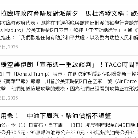
光後引發熱議，許多網友都留言表示，「嚇死」、「以為地震」
但截至目前為止，伊朗仍否認與美國直接展開談判，雙方說法持
家支持的方案，內容包括向使用者收取自願性費用，以管理這條
預告？」、「亂嚇人，警報還預告的」、「我以為要斷網路了」
衝突的比例已降至
戰爭
爆發以來最低，為川普政府帶來一定的政
有權向船舶徵收服務費。華盛頓則反對任何形式的收費，堅持荷
瑞拉臨時政府會晤反對派前夕 馬杜洛發文稱：歡
我人在南部為什麼要發給我」。根據國家警報內容顯示，「〔演習
生符合其整體戰略邏輯的結果。隨著威脅不再局限於荷姆茲海峽
瑞拉臨時政府代表，即將在本週稍晚與該國反對派領袖舉行會談
14:30至15:00實施城鎮韌性（防空）演習，模擬通訊設施
及能源基礎設施，而非進一步加強對伊朗的施壓。由沙烏地阿拉
olas Maduro）於美東時間2日表示，歡迎「任何對話途徑」。據
議改用固網。演練事宜可至本會官網查詢」。國家緊急警報內容
斯灣國家消息人士透露，這套架構主要以護航商船、情報共享及
文指出：「我們歡迎任何有助於和平共處，以及委內瑞拉人民和解
網路降速」演練，模擬
戰爭
或重大災害發生時行動通訊受阻的情境
將這項行動比擬為歐洲於2024年2月在紅海執行的「盾牌行動」（Ope
事行動中遭到綁架，並在美國紐約接受毒品販運罪名的審判，目
0分至3時，進行30分鐘的行動網路降速演練。國家通訊傳播委員
護商業航運，而非改變該區域的軍事力量平衡。對德黑蘭而言，
3日, 2026
opolitan Detention Center，MDC）。另一方面，委
括避免在演習時段利用手機處理重要公務或交易、需要上網時優
抗衡，伊朗仍能藉由迫使各國政府及海軍採取防禦姿態，不斷提
外交關係。當時，多明尼加加入西方國家的行列，指控馬杜洛贏
習成效，也能提早適應行動網路受限時的應變方式。「2026城
海與亞丁灣（Gulf of Aden）的曼德海峽（Bab al-Man
緩空襲伊朗「宣布週一重啟談判」！TACO時間
多明尼加斷絕外交關係。如今，委內瑞拉外交部在聲明中稱，兩國
屏東縣）：8月7日上午10時至10時30分。中部（苗栗縣、
必須投入更多資源，才能維持全球貿易的正常運行。這場較量的本
川普（Donald Trump）表示，在他決定暫緩對伊朗發動新
圖，「這項決定反映雙方共同利益，希望透過強化制度化的溝通管
月10日下午2時30分至3時（同步辦理行動網路降速演練）。離
方國家對全球商業與能源市場反覆遭受干擾的耐受度，伊朗更能
《南華早報》報導，川普於美東時間2日在空軍一號（Air Forc
議，恢復往返兩國的航班，以及領事服務。過去2週內，委內瑞拉
至2時。東部（花蓮縣、台東縣）：8月12日下午1時30分至2
德黑蘭希望透過展現自己有能力在必要時擴大危機，進一步塑造
攻擊。他們知道這場攻擊的規模，因為他們已經看到攻勢正在形
024年不承認馬杜洛的勝選結果，並在稍後與委內瑞拉中斷外交
竹市、新竹縣）：8月13日下午2時30分至3時（同步辦理行動
ouncil on Foreign Relations）研究員、曾任美國國務
。談判將於明天下午開始。」但他並未進一步說明談判地點或與
，在其執政期間因美國的多年制裁，導致石油資源豐富的委內瑞
3日, 2026
開談判，將由他們來界定談判條件。雙方目前都是以升級衝突態
國在西亞的合作夥伴，包括沙烏地阿拉伯、阿拉伯聯合大公國及
總統查維茲（Hugo Chavez）親自指定為接班人的政治人物，
讓步的跡象。隨著華盛頓與德黑蘭持續試探彼此的決心，這場原
取消行動時，你總得說：『好吧，我們看看情況。』而他們之所
國扶植的反對派公布投票結果宣稱，其候選人岡薩雷斯（Edmundo
方都無法完全掌控的衝突。
不用急！ 中油下周汽、柴油價格不調整
補充：「首先會就荷姆茲海峽（Strait of Hormuz）達
後，美國總統川普（Donald Trump）政府允許副總統羅德里格斯（
公司今（1）日宣布，自下周一（3日）凌晨零時起至8月9日晚
化協議。」川普再次強調，原本規劃中的空襲規模將是「第二次世
求她開放國家市場，讓有意開發委內瑞拉石油、礦產及其他資源
公升30.5元、95無鉛汽油每公升32.0元、98無鉛汽油每公升3
，就算還有可能重建，也需要很多很多年的時間；我甚至認為根
度以「毒品
戰爭
」的名義，透過政權更迭掠奪了拉丁美洲國家的