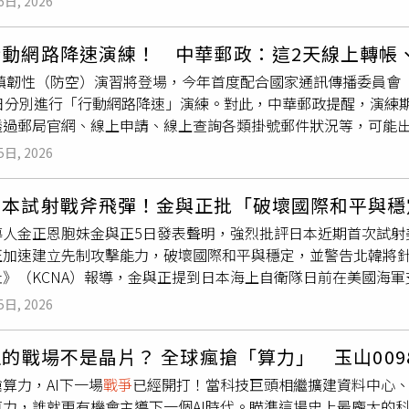
6日, 2026
位來自德州的國會議員在第3度訪台期間，出席了1場安全論壇，
藉由觀看令人背脊發涼的畫面，達到心理上的消暑效果，形成日
隻擁有管理權。伊朗官方的伊朗《伊斯蘭共和國通訊社》（IRNA
統很快就會向國會提出另1項軍售方案，額外提供價值140億美
故事，逐漸發展成日本藝術、文學與庶民生活中不可或缺的重要
ibabadi）的說法指出，相關安排「設計方式將確保商業船隻在
行動網路降速演練！ 中華郵政：這2天線上轉帳
中國國家主席習近平訪問美國前，這項軍售案是否來得及完成，
歌曲「魔神仔」。（圖／吳德亮攝影）妖怪文化深深影響日本歷
談判已「達成基本共識」，「這項協議已接近完成。」加里巴巴
城鎮韌性（防空）演習將登場，今年首度配合國家通訊傳播委員會（
的軍售方案都可能破壞雙邊談判。目前，這項軍售案仍在川普政府
畫、電影、遊戲，處處可見妖怪的身影（如近年爆紅的『鬼滅之
頓「完全準備好恢復履行」6月中旬與伊朗簽署的諒解備忘錄（M
3日分別進行「行動網路降速」演練。對此，中華郵政提醒，演練
國是訪問期間，曾將這項方案形容為與北京談判時「1張非常好的
希望帶領觀眾跳脫流行文化的既定印象，從歷史、民俗與藝術的
是重新開放荷姆茲海峽的條件之一，同時強調近期伊朗與美國之
透過郵局官網、線上申請、線上查詢各類掛號郵件狀況等，可能
雄（Hung Cao）表示，這筆總價值140億美元的對台軍售
的想像，以及它們在日本文化中的深遠影響。本文作者採訪遠道
議改用Wi-Fi或有線網路辦理。中華郵政指出，此次「行動網路
麥考爾如今卻表示，美國政策並不允許華府與北京的外交關係「束
展覽由日本當代最具代表性的妖怪民俗學者與收藏家湯本豪一親
5日, 2026
在
戰爭
、天災或網路攻擊等極端情境下通訊資源受限、頻寬不足的
大的對外軍售案，總額達110億美元，而我們不會就此停止。」
，對我們而言也是第一次。衷心期盼台灣的朋友們都能盡情享受
午2時30分至3時，包含台中市、苗栗縣、南投縣、彰化縣、雲林
下歷史紀錄的對台軍售案。當時，北京對此表達強烈譴責，並在不
（圖／吳德亮攝影）洪侃館長則認為「妖怪文化是日本傳統歷史
日本試射戰斧飛彈！金與正批「破壞國際和平與穩
（星期四）下午2時30分至3時，包含新北市、台北市、基隆市
外交部截至目前尚未對麥考爾的說法作出回應。不過，上海復旦
一個十分有趣的切入點。希望透過此次展覽，讓台灣觀眾在觀賞
人金正恩胞妹金與正5日發表聲明，強烈批評日本近期首次試射美
時行動網路將變慢與受阻，在演習30分鐘內，手機行動上網將明
背後的主要意圖，大多是出於美國國內政治考量。他指出，重新
不同時代持續演變，成為日本文化的重要象徵」。開幕茶會北投
正加速建立先制攻擊能力，破壞國際和平與穩定，並警告北韓將
119報案專線、語音通話、簡訊及災防告警細胞廣播（CBS）訊
派所施加的壓力。這些人士認為，川普目前深陷伊朗問題，同時
影）即將在北投文物館盛大登場的第五屆佳山大茶會也將有妖怪
社》（KCNA）報導，金與正提到日本海上自衛隊日前在美國海
維持正常服務，惟客戶若使用行動網路進行交易或查詢，會因網
舉。吳心伯指出：「至於川普政府，目前正同時面臨國內外各種
不只存在於日本，北投也擁有豐富的地方傳說」：不僅凱達格蘭族北
kai）於太平洋完成戰斧巡弋飛彈試射，並參與今年5月由美國
因行動網路降速影響，客戶使用行動網路透過郵局官網、線上申
中鷹派的支持，恐需要再次打出『台灣牌』。」香港大學當代中
投特殊的自然景觀同樣充滿神秘色彩，如地熱谷終年煙霧蒸騰而
5日, 2026
升軍事能力。她表示日本透過修改《國家安全保障戰略》，企圖
暫時無法使用或查不到最新狀態情形。如需使用線上申請、EZP
的目的，是同時向北京與台北「試探水溫」，考量到麥考爾與台
動明王石窟，則流傳不動明王降伏青蛇、白蛇兩大蛇妖的故事。
動
戰爭
與行使交戰權的精神，如今已進入「實際犯罪階段」。金
，建議改採固定網路（Wi-Fi或有線網路）辦理。中華郵政提到，
措辭仍展現出「明顯的謹慎與外交技巧」，並未透露任何即將採
代曾有供奉狐狸庵，狐仙守護居民平安等。而園區時常可見如犬
正的戰場不是晶片？ 全球瘋搶「算力」 玉山0098
彈系統，涵蓋陸地、海面、水下及空中等多個領域，認為日本正
裹、快捷掃描郵件上傳、簽收回傳，在演練期間因行動網路降速
顯出核心問題：當川普試圖在美中關係中建立『建設性戰略穩定
印象，館方也特別委請陶藝名家製作仿真作品餽贈。躲在日本日
算力，AI下一場
戰爭
已經開打！當科技巨頭相繼擴建資料中心
」體制。金與正批評日本過去一直以「愛好和平國家」形象示人
件人資訊的情形，相關資料會於網路恢復後自動補傳，後續客戶
題上確實學到了1個深刻的教訓……但他是否真正完全理解這個問
稀異獸的瓷酒壺與貓怪白瓷花瓶。（圖／吳德亮攝影）本次特展
算力，誰就更有機會主導下一個AI時代。瞄準這場史上最龐大的
的偽裝；更指控美國是日本危險軍事行動背後的支持者，為日本