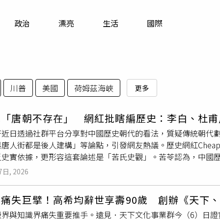
寵物
政治
漂亮
生活
國際
運勢
運動
梅酒
川普
美國
荷姆茲海峽
更多
喊「唐朝不存在」 網紅批瞎編歷史：李白、杜甫
苓近日透過社群平台分享對中國歷史朝代的看法，質疑傳統朝代
與唐人街都是後人建構」等論點，引發網友熱議。歷史網紅Chea
乏史實依據，更形容這套論述是「苦氏史觀」。苦苓認為，中國
章的朝代傳承，因此以「某朝」區分歷史，主要是後人為了塑造
7日, 2026
何一個『朝』都不存在」。他並主張，唐朝皇室具有鮮卑背景，
「唐人街」等稱呼也都是後世逐漸形成的觀念，元朝同樣是後人納入
界痛失巨擘！高希均辭世享壽90歲 創辦《天下
國語辭典》對「朝代」的定義指出，朝代原本就是指一姓帝王統
版界與知識界痛失重要推手。遠見．天下文化事業群今（6）日證
涵蓋政治、文化及制度等發展，並非近代才因政治教育而產生的概念