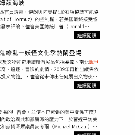
姆茲海峽
烏克蘭軍隊能夠深入打擊俄羅斯境內目標。至
後續應變工作。回顧北韓近期軍事部署，6月
「天下哪有白吃的午餐」、「錯誤的決策比貪污
地區官員透露，伊朗與阿曼提出的1項協議可能協
耗精準長程飛彈，意味著如果美國總統川普
砲延程砲彈，以及改良型240公厘24聯裝多管
、「閱讀救自己」、「溫暖的心、冷靜的腦」、
t of Hormuz）的控制權，若美國最終接受協
加依賴風險較高的有人駕駛轟炸任務。川普最初預測
持續強化前線戰術打擊火力。除了陸基武器外，
福」等廣為流傳的名言，至今仍持續影響許多讀
表評論。儘管美國總統川普（Donald
束。然而，隨著
戰爭
已持續5個多月，3名知情人
「姜健號」試射艦載戰略巡弋飛彈，金正恩當時親
遠行，全體同仁將持續承襲他的精神與志業，延
次強調，他們絕不會同意讓伊朗控制這條全球最
括俄羅斯與中國。不過，第4名知情人士則宣
映北韓正同步推進海、陸軍現代化建軍計畫，提
不同世代間持續傳承。至於治喪事宜，將遵照家
繼續閱讀
著美以聯軍在2月28日發動的偷襲
戰爭
，已導
揮美軍在西亞軍事行動的「美國中央司令部」
擴充核武與飛彈庫，另一方面則藉由深化與俄羅
花籃、輓聯及奠儀，希望各界以閱讀、思辨與實
荷姆茲海峽向所有船隻自由開放，且沒有任何國
。針對飛彈庫存數據的相關問題，白宮此前引用川普的
援俄烏
戰爭
外，也希望透過不斷展示飛彈與核武
知識傳播，留下豐富著作與深遠思想資產。（圖
鬼繚亂一妖怪文化季熱鬧登場
與阿曼已針對荷姆茲海峽展開雙邊談判。兩國分
超我們所需的數量」，「我們的國防企業目前正
經濟制裁。從今年4月再次恢復彈道飛彈試
古埃及文物神奇地讓所有展品包括暴龍、南北
戰爭
重大進展」，並指出所有進入與離開波斯灣的船
設備。」分析人士普遍同意，包括砲彈以及多種
似短程彈道飛彈發射，北韓近期一連串軍事動作
奇、追逐、冒險的劇情，2009年再推出續集依
灣國家，任何新的美國軍事行動都將引發伊朗
警告，如果
戰爭
持續時間拉長，現有供應量可能
三國正持續加強情報共享與戒備，密切關注北韓
北投文物館」，儘管從未傳出任何展出文物夜間
區域盟友，提高華盛頓攻擊伊朗的成本。1名
「終端高空防禦飛彈」（THAAD）的軍火商「洛
切掌握北韓最新軍事動向。（圖／翻攝自X，
「湯本豪一記念日本妖怪博物館」，推出台灣首
基礎設施，他們將透過打擊海灣能源設施，以及
地，生產「戰斧巡弋飛彈」（Tomahawk
繼續閱讀
起至2027年2月14日止。北投文物館配合特展
《路透社》訪問的伊朗與地區消息人士示警，目
aytheon），也未立即回應。
卷──百妖爭鳴」、「錦繪──鮮豔繽紛的世
議即將達成的說法。其中1名地區消息人士告
江戶至昭和時代的珍貴妖怪文物，包括16公尺
」另1名地區消息人士則透露，目前仍有細節
月登場的川習會，並使本已緊張的美中關係再度升
》等經典古籍，以及和服、根付、印籠、玩具與
堅持，船隻檢查工作應由區域國家監督，任何過
國內政治與共和黨鷹派的壓力下，於習近平訪美
窗戶上的小妖怪「家鳴」，它以搖晃房屋、敲擊
向通過荷姆茲海峽的船隻收取貨物價格5%至
眾議員麥考爾（Michael McCaul）於
光臥病時，土蜘蛛化為妖怪現身被名刀砍死的浮
費用。這名伊朗消息人士補充，目前桌面上的協
美國國會提交1項總價值140億美元的對台軍售方
時代，人們會在炎炎夏日使用的團扇上描繪妖怪
主要爭議之一，是伊朗是否也將對反方向離開波