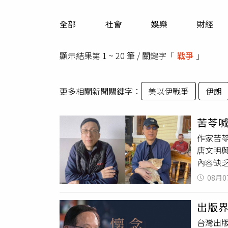
人物
汽車
全部
社會
娛樂
財經
專欄
房產新勢力
顯示結果第 1 ~ 20 筆 / 關鍵字「
戰爭
」
更多相關新聞關鍵字：
美以伊戰爭
伊朗
苦苓
作家苦
唐文明
內容缺
順理成
08月0
史上任
明」、
出版
《重編
台灣出
方式，