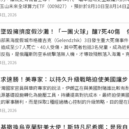
量避免使用行動網路進行各項金融交易，包含使用數位通路辦理
京舉行峰會時，同意以「建設性戰略穩定關係」作為美中新雙邊
、自然景觀與民間信仰跨越國界，在北投展開一場精彩的妖怪文
—玉山未來全球算力ETF（009827），預計於8月10日至8月1
本、南韓共同利用亞太地區港口，損害反帝國主義國家的安全利
連線驗證服務，若客戶有迫切交易需求，請改採固定網路（Wi-
容為美中關係中「最關鍵的問題」，敦促美方以「極其謹慎」的
日博物館間的重要合作成果。此外館方更串聯北投地區博物館、
」三大算力支柱。AI模型可以快速複製，算力資源卻不是說有就
最後警告，北韓絕不會坐視日本軍事化發展，北韓武裝力量與軍
降速影響，演練期間行動郵局APP推播通知及其他即時通知服務
衝突」，將整個中美關係「推向十分危險的境地」。川普表示，
北投」系列活動，讓妖怪文化從展覽延伸至整個北投聚落。明治
4日, 2026
正成為全球科技巨頭爭相搶奪的稀缺資產。這也讓AI投資焦點從
因應日本軍事轉型，不過目前未透露具體措施。
結束後，登入中華郵政公司網路郵局或行動郵局查詢相關帳務資
不過白宮公布的官方會談聲明並未提及此議題。川普今年5月接受
。（圖／吳德亮攝影）配合此次特展，北投文物館首度推出妖怪
長、更廣、也更具延續性的成長賽道。台股後續最有力的成長引擎
請避免重複操作，並請務必確認交易結果及留存相關紀錄；若急
爭
，但他對未來是否持續對台軍售釋出了互相矛盾的訊號。對此
午茶及精緻妖怪和菓子。館方將妖怪意象融入料理設計，以精巧
墜毀擁擠度假沙灘！「一團火球」釀7死40傷 
服器，全面擴散至記憶體、散熱、電源、重電、資料中心與網通。
機組織」（International Crisis Group）東北亞資深分析
食到空間氛圍，全方位體驗日本文化之美，讓妖怪不只是展櫃中
部黑海度假城市格連吉克（Gelendzhik）3日發生重大死傷
，其中科技產業獲利成長預估達43.4%，僅次於能源65.3%，
將軍售案提交國會，因為他更可能優先確保峰會順利舉行，「川
戶時代的神農鬼島驅魔繪卷。（圖／吳德亮攝影）明治時代描繪
，造成至少7人死亡、40人受傷，其中死者包括3名兒童，成為
。009827以AI科技50%、AI基礎建設30%、太空衛星20%
可運作的工作關係，是他的優先事項之一。」William Yan
繪。（圖／吳德亮攝影）此外，8月12日起，日本京都高台寺已
反指，是俄羅斯防空系統擊落無人機，才導致殘骸落入海灘。克拉斯
9827布局版圖一路從地面延伸至太空：AI科技涵蓋半導體、雲端
後，甚至取消，「如果川普政府認為可以藉由對台軍售向北京施
，由北投文物館規畫，在新北投捷運站附近的古蹟北投溫泉博物館展
eniamin Kondratiev）表示，死者皆是在「無人機殘骸墜落
業、替代能源、工業電氣與發電設備；太空衛星則掌握設備與服務
根本沒有談判空間。」香港大學的張馳也強調，如果目前「來之
4日, 2026
當代藝術家將於北投中心新村推出「妖相．眾生：當代妖怪的棲
，他並向罹難者家屬表達慰問。目前尚未確認事故究竟是俄軍防
的整條算力命脈。這場算力大戰，也早已被全球科技領袖點名。O
仍能維持目前水準。報導補充，美中雙方正為9月在華盛頓（Wash
因此從今年夏天到明年春天，妖怪將不只出現在展覽中，而是穿
NN分析現場影片指出，爆炸前幾秒可聽見至少3處自動武器開火
最昂貴、最重要的資源之一；NVIDIA執行長黃仁勳更直言，A
報》先前的報導，美國聯邦參議員戴恩斯（Steve Daines
「佳山大茶會」也將有妖怪茶席的呈現。北投文物館希望透過跨
不求速勝！美專家：以持久升級戰略迫使美國讓步
飛越海灘西側一處俄軍雷達設施後落地爆炸。對此，烏克蘭政府反
是利潤」，企業擁有的算力愈多、運算效率愈高，就能產出更多可創
協助敲定川習會議程、縮小雙方分歧。上個月，大陸外交部長王毅
，打造臺灣首見的妖怪文化季，讓民眾在溫泉、古蹟與自然景觀
斯灣國家官員與華府專家的說法，伊朗正在與美國對賭誰比較有
lenko）表示，事件是俄羅斯防空部隊在滿是遊客的海灘上空擊
業成長與營收競爭的核心；SpaceX執行長伊隆．馬斯克則持
歐（Marco Rubio）討論了習近平訪美相關事宜。當時被問
活美學的妖怪盛宴。明治時代新形三十六怪撰。（圖／吳德亮攝
能源基礎設施轉化為施壓工具，持續提高對抗成本，最終迫使美
未採取足夠措施保障民眾安全。他強調，烏軍攻擊目標僅限於俄
面。這股席捲全球的算力浪潮，也已率先反映在指數表現上。0098
部審查，因為華府必須同時考量自身武器庫存。與此同時，大陸外
性的軍事勝利，而是採取1種經過精心控制的升級策略，目的是在
連吉克所在的克拉斯諾達爾邊疆區，過去即多次遭烏軍攻擊，包括
指數」，自2020年底至2026年5月底累積含息報酬率高達244.9%
員會晤。外界普遍認為，此行是為習近平訪美預作準備。然而，美
人士表示，伊朗的目標是讓美國及其盟友意識到，相較於滿足伊朗對荷姆
西斯克海軍基地（Novorossiysk Naval Base）是俄
全球指數的95.4%；年化報酬率達25.7%，展現亮眼的成長動能
4日, 2026
祭出一系列反制裁措施，鎖定多家美國機構，同時進一步收緊無
制危機所付出的代價將更加高昂。德黑蘭傳遞出的訊息是，除非華
Vladimir Putin）在當地附近擁有一座宮殿，但克里姆林
力正從科技產業的幕後支柱，躍升為下一波市場成長的核心引擎
對中制裁，包括以涉及新疆維吾爾自治區強迫勞動指控為由，將4
的控制權和角色，否則衝突可能擴散至波斯灣以外的地區。透過
ia Zakharova）日前表示，7月24日至31日期間，烏軍無人機
並非投資建議，投資人應獨立判斷，審慎評估風險，自負盈虧。
FCC）禁止進口及銷售新的外國製機器人設備與電力逆變器。國際危機
斯基撤換烏克蘭駐美大使！斯特凡尼希娜：是我自