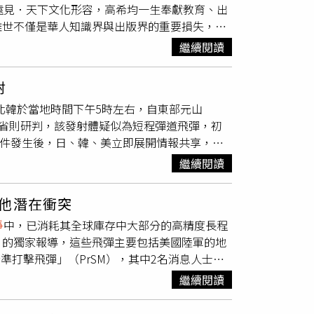
遠見．天下文化形容，高希均一生奉獻教育、出
不代表溫莎王朝不存在，認為苦苓的推論並不合理。針
離世不僅是華人知識界與出版界的重要損失，更
但李淵、李世民始終以漢人政權繼承者自居，政
出生於南京，1949年隨家人來台，1959年
鮮卑語」缺乏史料支持，「唐朝考科舉要押韻、
繼續閱讀
隨後進入美國威斯康辛大學河城校區任教，歷任助
種歷史常識都能瞎編？」至於元朝是否屬於中國
發表。1971年起連續擔任兩屆經濟系主任，曾
」，均引用中華文化及《易經》典故，顯示其主
射
8年退休後獲聘為榮譽教授。返台後，高希均將多年
p也表示，雖然歷史上多數政權更替伴隨
戰爭
，
北韓於當地時間下午5時左右，自東部元山
學商學院客座教授，積極參與國家經濟政策研究與
滅亡後中華民國成立等，都屬歷史發展過程的一
衛省則研判，該發射體疑似為短程彈道飛彈，初
政策討論，為社會帶來更多正向改變。相較於學
歷史敘事，也認同反思黨國教育具有討論空間，
事件發生後，日、韓、美立即展開情報共享，日
、王力行共同創辦《天下雜誌》，之後成立《天
他直言，若缺乏充分證據便提出「唐朝人講鮮卑
情形。北韓近期頻繁進行武器試射，再度引發國
子」，持續推廣兒童閱讀與終身學習，最終打造出
路對歷史詮釋的討論。
繼續閱讀
聯社》等外媒報導，日本防衛省表示，飛彈於下
步觀念及推動文明社會為核心理念，深刻影響台
研判，飛彈已落在EEZ外海域，對日本未造成直
知引進台灣。自1990年代起，他陸續邀請競爭
他潛在衝突
損通報，相關單位仍持續監控飛彈落區及周邊海
湯馬斯．佛里曼、傅高義等多位國際知名學者來
爭
中，已消耗其全球庫存中大部分的高精度長程
彈的飛行距離、高度、速度、射程及其他性能進
際視野。高希均一生著作豐富，在台灣出版40
》的獨家報導，這些飛彈主要包括美國陸軍的地
確認此次發射的是彈道飛彈，將是北韓相隔42
英國《金融時報》首屆亞洲企管著作獎，成為許
精準打擊飛彈」（PrSM），其中2名消息人士透
。日本防衛省統計，這也是今年第6次偵測到
，他出版《高希均回憶錄：從「天下哪有白吃午
量。據悉，美軍在ATACMS與PrSM庫存消
幾個月持續加快武器測試步調，外界認為正透過
平與知識傳承的堅持。除了學術及出版成就，高
繼續閱讀
100萬美元，是美軍武器庫中的關鍵戰力，能
相高市早苗隨即要求政府相關部會全力蒐集與分
譽博士學位，並獲前總統馬英九頒授二等景星勳
國等擁有強大防空能力的對手時，這些飛彈將具
並針對各種突發狀況做好萬全準備。日本政府也
均始終相信，閱讀與觀念足以改變人生及社會。