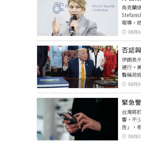
朗相信
月18
將使原
烏克蘭總
茨（Mi
示，今年
不願意
Stef
都能推
報導，
創美國
克蘭將
力。在
08月0
己的決
可能成為
生中「
需的代
否認
烏克蘭的
（IRG
伊朗表示
基並未
（mid
通行。美
指出，
人相信
聲稱荷姆
的長期
朗不會
將於週
凡尼希
己取消
08月0
以及終
依賴美國
斥，伊
排，希
的關係
的做法
緊急
判「現
面，也
的籌碼。
台灣將於
（Moh
於川普
響，不
會透過
並對這條
告」，相
處運輸。
推動1
部、北
運仍受
奏。」
08月0