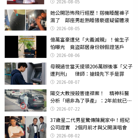
2026-08-05
她公開恐怖飛行經歷！搭機睡醒褲子
濕了 鄰座男趁熟睡猥褻還疑留體液
2026-08-05
億萬富豪遭兒「大義滅親」！偷生子
怕曝光 竟盜鄰居身份辦假證落戶
2026-08-06
母親過世當天提領206萬辦後事「父子
遭判刑」 律師：搶錢先下手是罪
2026-08-07
陽交大教授殺害連襟案！ 精神科醫
分析「絕非為了爭產」：2年前就已言
行詭異
2026-07-22
37歲星二代男星驚傳陳屍家中！經紀
公司證實 2個月前才與父開演唱會
2026-08-02