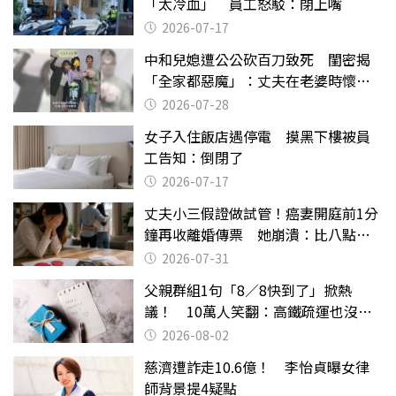
「太冷血」 員工怒駁：閉上嘴
2026-07-17
中和兒媳遭公公砍百刀致死 閨密揭
「全家都惡魔」：丈夫在老婆時懷孕
摔東西
2026-07-28
女子入住飯店遇停電 摸黑下樓被員
工告知：倒閉了
2026-07-17
丈夫小三假證做試管！癌妻開庭前1分
鐘再收離婚傳票 她崩潰：比八點檔
還扯
2026-07-31
父親群組1句「8／8快到了」掀熱
議！ 10萬人笑翻：高鐵疏運也沒列
父親節
2026-08-02
慈濟遭詐走10.6億！ 李怡貞曝女律
師背景提4疑點