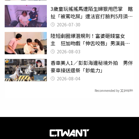
3歲童玩搖搖馬遭陌生婦狠甩巴掌 瞎
扯「被罵吃屎」遭法官打臉判5月須入
監
2026-07-30
陸短劇圈爆潛規則！富婆砸錢當女
主 狂加吻戲「伸舌咬唇」男演員崩
潰
2026-08-03
香車美人1／彭彭海邊秘境外拍 男伴
豪車接送還祭「鈔能力」
2026-08-04
Recommended by