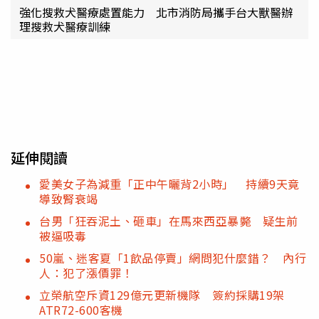
強化搜救犬醫療處置能力 北市消防局攜手台大獸醫辦
理搜救犬醫療訓練
延伸閱讀
愛美女子為減重「正中午曬背2小時」 持續9天竟
導致腎衰竭
台男「狂吞泥土、砸車」在馬來西亞暴斃 疑生前
被逼吸毒
50嵐、迷客夏「1飲品停賣」網問犯什麼錯？ 內行
人：犯了漲價罪！
立榮航空斥資129億元更新機隊 簽約採購19架
ATR72-600客機