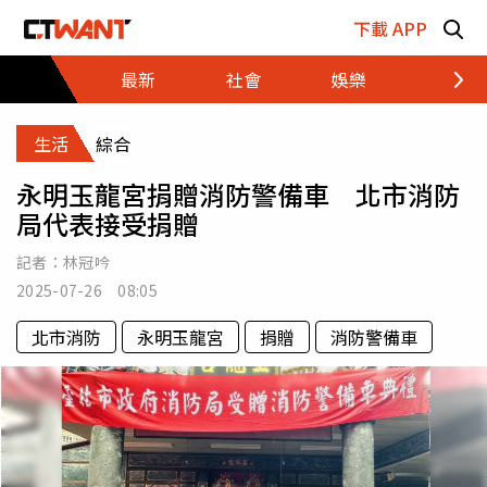
跳至主要內容區塊
下載 APP
最新
社會
娛樂
財經
生活
綜合
永明玉龍宮捐贈消防警備車 北市消防
局代表接受捐贈
記者：
林冠吟
2025-07-26 08:05
北市消防
永明玉龍宮
捐贈
消防警備車