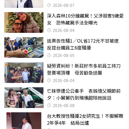
2026-08-07
深入森林10分鐘藏屍！父涉殺害9歲愛
女 恐怖藏屍手法全曝光
2026-08-04
逃票告性騷1／OL省172元不甘被逮
反控台鐵員工6度騷擾
2026-08-05
疑勞資糾紛！新莊好市多前員工持刀
登賣場頂樓 母苦勸急送醫
2026-08-04
亡妹慘遭公公毒手 表姊憶父親節前
夕：小舅舅仍到殯儀館陪她說話
2026-08-08
台大教授性騷擾2女研究生！不服解聘
2年爭4年 結局出爐