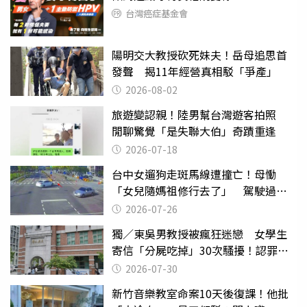
台灣癌症基金會
陽明交大教授砍死妹夫！岳母追思首
發聲 揭11年經營真相駁「爭產」
2026-08-02
旅遊變認親！陸男幫台灣遊客拍照
閒聊驚覺「是失聯大伯」奇蹟重逢
2026-07-18
台中女遛狗走斑馬線遭撞亡！母慟
「女兒隨媽祖修行去了」 駕駛過失
致死判9月
2026-07-26
獨／東吳男教授被瘋狂迷戀 女學生
寄信「分屍吃掉」30次騷擾！認罪免
關
2026-07-30
新竹音樂教室命案10天後復課！他批