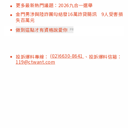
更多最新熱門議題：2026九合一選舉
金門男涉與陸詐團勾結發16萬詐貸簡訊 9人受害損
失百萬元
做到這點才有資格說愛你
PR
(02)6630-8641
投訴爆料專線：
、投訴爆料信箱：
119@ctwant.com