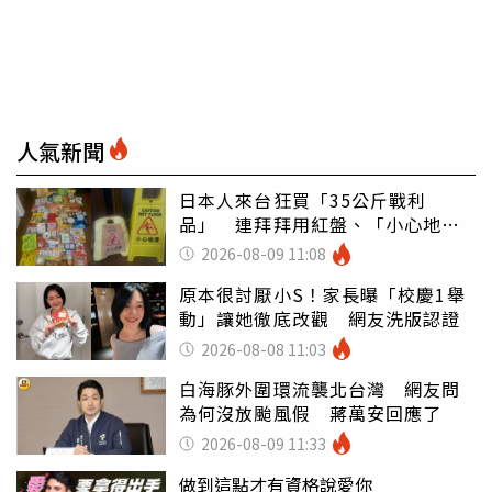
人氣新聞
日本人來台狂買「35公斤戰利
品」 連拜拜用紅盤、「小心地
滑」告示牌也帶回家
2026-08-09 11:08
原本很討厭小S！家長曝「校慶1舉
動」讓她徹底改觀 網友洗版認證
2026-08-08 11:03
白海豚外圍環流襲北台灣 網友問
為何沒放颱風假 蔣萬安回應了
2026-08-09 11:33
做到這點才有資格說愛你