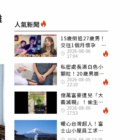
離
人氣新聞
15歲倒追27歲男！
交往1個月懷孕 36
2026-08-06
歲當阿嬤故事曝光
17:04
私密處長滿白色小
顆粒！20歲男崩潰
2026-08-05
求診 醫曝5大真相
22:10
別再誤會
億萬富豪遭兒「大
義滅親」！偷生子
2026-08-06
怕曝光 竟盜鄰居
17:53
身份辦假證落戶
暖心台灣超人！富
士山小屋員工求助
「想活下去」 山
2026-08-05 13:28