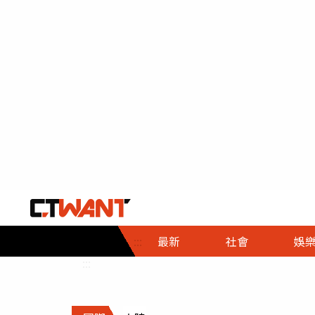
社會首頁
娛樂首頁
財經首頁
政
:::
最新
社會
娛
時事
即時
熱線
:::
直擊
大條
人物
調查
專題
３Ｃ