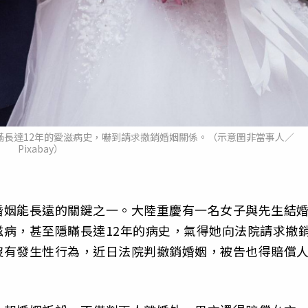
瞞長達12年的愛滋病史，嚇到請求撤銷婚姻關係。（示意圖非當事人／
Pixabay）
婚姻能長遠的關鍵之一。大陸重慶有一名女子與先生結婚
病，甚至隱瞞長達12年的病史，氣得她向法院請求撤
沒有發生性行為，近日法院判撤銷婚姻，被告也得賠償