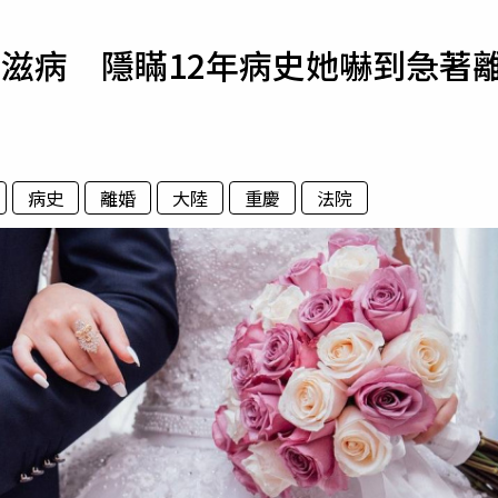
寵物
滋病 隱瞞12年病史她嚇到急著
運勢
運動
梅酒
病史
離婚
大陸
重慶
法院