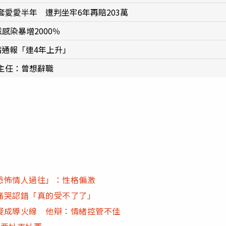
愛愛半年 遭判坐牢6年再賠203萬
感染暴增2000％
病通報「連4年上升」
主任：曾想辭職
恐怖情人過往」：性格偏激
痛哭認錯「真的受不了了」
疑成導火線 他辯：情緒控管不佳