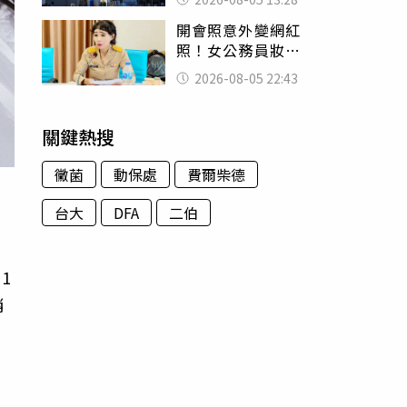
友狂背物資上山：
開會照意外變網紅
台灣真的是寶島
照！女公務員妝容
掀2千則留言 本人
2026-08-05 22:43
怒嗆：化妝有錯嗎
關鍵熱搜
黴菌
動保處
費爾柴德
台大
DFA
二伯
1
銷
人