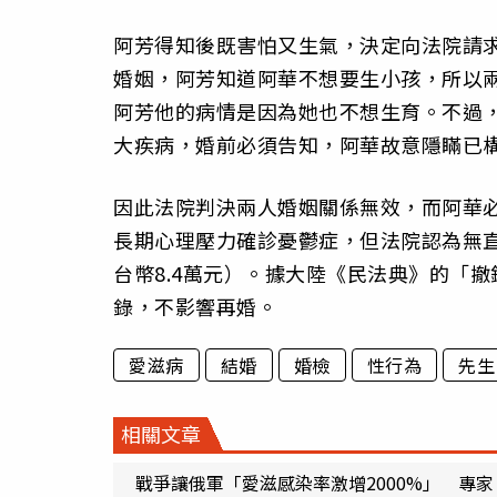
阿芳得知後既害怕又生氣，決定向法院請
婚姻，阿芳知道阿華不想要生小孩，所以
阿芳他的病情是因為她也不想生育。不過
大疾病，婚前必須告知，阿華故意隱瞞已
因此法院判決兩人婚姻關係無效，而阿華必
長期心理壓力確診憂鬱症，但法院認為無
台幣8.4萬元）。據大陸《民法典》的「
錄，不影響再婚。
愛滋病
結婚
婚檢
性行為
先生
相關文章
戰爭讓俄軍「愛滋感染率激增2000%」 專