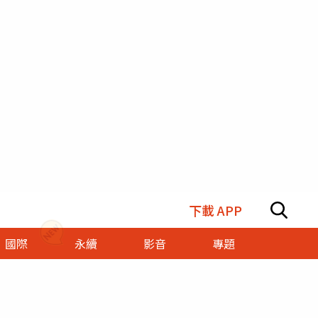
下載 APP
國際
永續
影音
專題