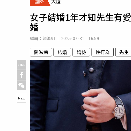
國際
大陸
人物
汽車
女子結婚1年才知先生有愛
專欄
婚
房產新勢力
編輯：
網編組
2025-07-31 16:59
愛滋病
結婚
婚檢
性行為
先生
Next