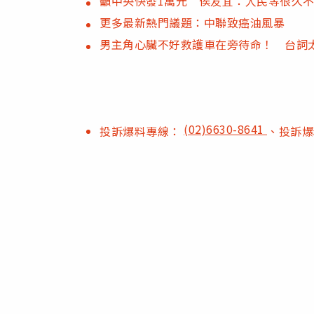
籲中央快發1萬元 侯友宜：人民等很久
更多最新熱門議題：中聯致癌油風暴
男主角心臟不好救護車在旁待命！ 台詞
(02)6630-8641
投訴爆料專線：
、投訴