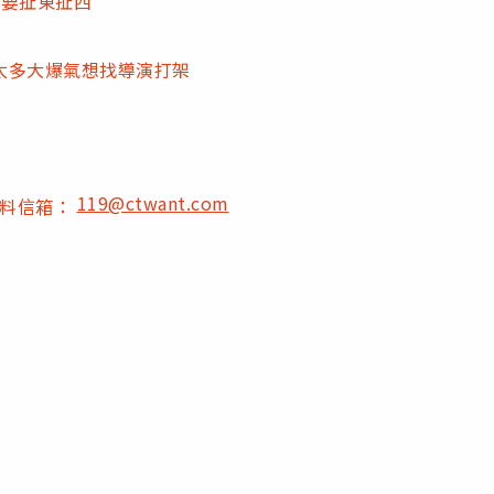
不要扯東扯西
太多大爆氣想找導演打架
119@ctwant.com
爆料信箱：