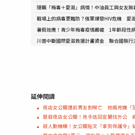
隱瞞「梅毒＋愛滋」病情！中油員工與女友無套
戰場上的病毒更難防？俄軍爆發HIV危機 愛滋
暑假效應！青少年梅毒疫情嚴峻 1年齡段性
川普中斷國際愛滋救援計畫資金 聯合國執行
延伸閱讀
夜店女公關遭前男友割喉亡 她揭兇嫌「
狠殺夜店女公關！兇手逃回宜蘭找外公 
殺人動機曝！女公關貼文「拿到保護令」