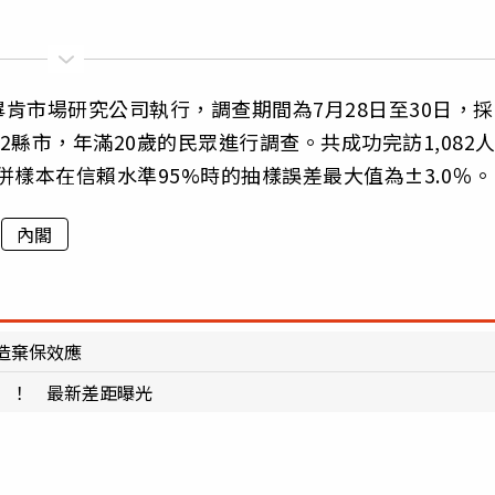
肯市場研究公司執行，調查期間為7月28日至30日，採
2縣市，年滿20歲的民眾進行調查。共成功完訪1,082
合併樣本在信賴水準95%時的抽樣誤差最大值為±3.0％。
內閣
造棄保效應
」！ 最新差距曝光