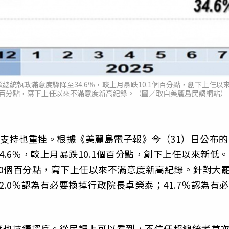
總統執政滿意度驟降至34.6％，較上月暴跌10.1個百分點，創下上任以
0個百分點，寫下上任以來不滿意度新高紀錄。（圖／取自美麗島民調網站）
意支持也重挫。根據《美麗島電子報》今（31）日公布的
.6％，較上月暴跌10.1個百分點，創下上任以來新低。
近10個百分點，寫下上任以來不滿意度新高紀錄。針對大
.0％認為有必要換掉行政院長卓榮泰；41.7％認為有必
度也持續探底。從民調上可以看到，不信任賴總統者首