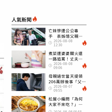
人氣新聞
亡妹慘遭公公毒
手 表姊憶父親節
2026-08-08
前夕：小舅舅仍到
12:30
殯儀館陪她說話
煮菜遭婆婆關火還
一路追罵！丈夫勸
2026-08-08
別計較「媽媽老
09:06
了」 人妻超崩
潰：我像台傭
母親過世當天提領
206萬辦後事「父子
2026-08-07
遭判刑」 律師：
09:55
搶錢先下手是罪
松屋小編問「為何
大家不來吃？」
一票人點出3大問
2026-08-08 05:55