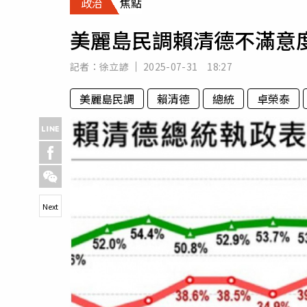
政治
焦點
人物
汽車
美麗島民調賴清德不滿意度
專欄
房產新勢力
記者：
徐立諺
2025-07-31 18:27
美麗島民調
賴清德
總統
卓榮泰
Next