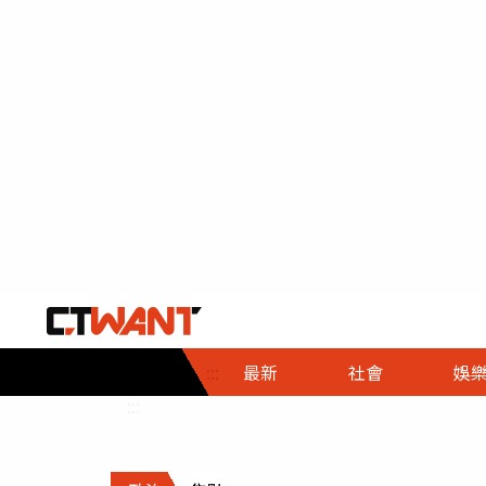
社會首頁
娛樂首頁
財經首頁
政
:::
最新
社會
娛
時事
即時
熱線
:::
直擊
大條
人物
調查
專題
３Ｃ