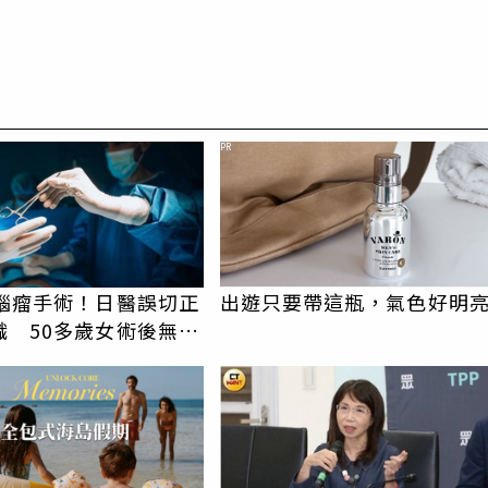
PR
時腦瘤手術！日醫誤切正
出遊只要帶這瓶，氣色好明
織 50多歲女術後無法
吸