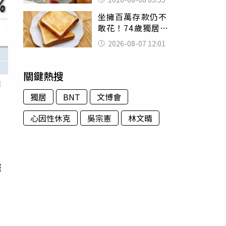
題：滿手好牌打到
坐擁百萬存款仍不
爛
敢花！74歲獨居翁
「1餐只吃1片吐
2026-08-07 12:01
司」 半年後暴瘦
嚇壞女兒
關鍵熱搜
來
獨居
BNT
文博會
心因性休克
吳宗憲
林文晴
罷
次