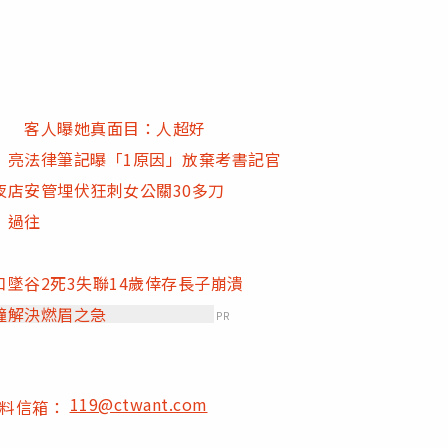
」 客人曝她真面目：人超好
 亮法律筆記曝「1原因」放棄考書記官
店安管埋伏狂刺女公關30多刀
」過往
墜谷2死3失聯14歲倖存長子崩潰
鐘解決燃眉之急
PR
119@ctwant.com
爆料信箱：