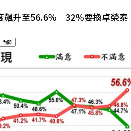
寵物
飆升至56.6％ 32％要換卓榮泰
運勢
運動
梅酒
內閣