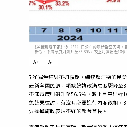
《美麗島電子報》今（31）日公布的最新全國民調，賴
新低。不滿意度則飆升至56.6％，較上月高出近1
A+
A-
726罷免結果不如預期，總統賴清德的民
最新全國民調，賴總統執政滿意度驟降至34
不滿意度則飆升至56.6％，較上月高出
免結果檢討，有沒有必要進行內閣改組，32
要換掉施政表現不好的部會首長。
不僅執政表現遭質疑，賴清德的個人信任