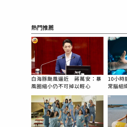
熱門推薦
白海豚颱風逼近 蔣萬安：暴
10小
風圈縮小仍不可掉以輕心
常腦組
自主呼
PR