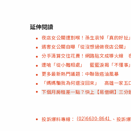
延伸閱讀
夜店女公關遭割喉！孫生哀悼「真的好扯
遇害女公關自曝「從沒想過做夜店公關」
分手清算交往花費！網路貼文成導火線 夜
遭嗆「從小難相處」 籃籃淚揭「不懂事
更多最新熱門議題：中聯致癌油風暴
「媽媽騙我為何還沒回來」 高雄一家五口
下個月房租差一點？快上【易借網】三分
(02)6630-8641
投訴爆料專線：
、投訴