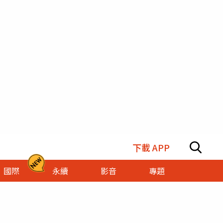
下載 APP
國際
永續
影音
專題