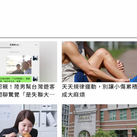
PR
認親！陸男幫台灣遊客
天天規律運動，別讓小傷累
閒聊驚覺「是失聯大
成大麻煩
蹟重逢