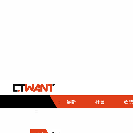
社會首頁
娛樂首頁
財經首頁
政
:::
最新
社會
娛
時事
即時
熱線
:::
直擊
大條
人物
調查
專題
３Ｃ