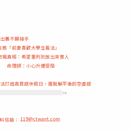
被出養不願接手
表態「前妻喜歡大學生看法」
怒揭真相：希望重判別放出來害人
」 命理師：小心升遷受阻
方法打造高質感休假日，擺脫躺平後的空虛感
PR
119@ctwant.com
爆料信箱：