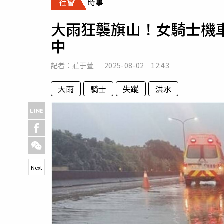
社會
時事
人物
汽車
大雨狂襲旗山！女騎士機
專欄
中
房產新勢力
記者：
莊于萱
2025-08-02 12:43
大雨
騎士
失蹤
洪水
Next