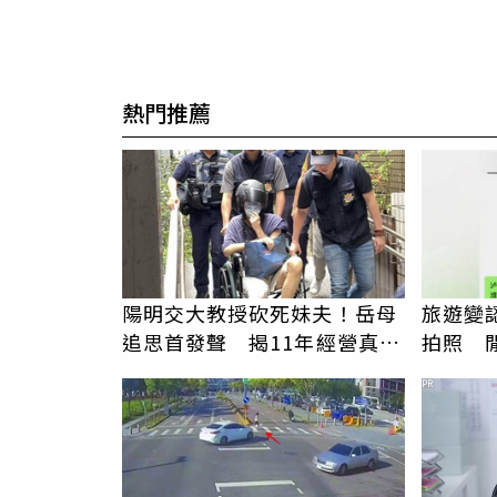
熱門推薦
陽明交大教授砍死妹夫！岳母
旅遊變
追思首發聲 揭11年經營真相
拍照 
駁「爭產」
伯」奇
PR