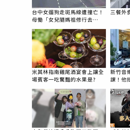
台中女遛狗走斑馬線遭撞亡！
三餐外
母慟「女兒隨媽祖修行去
了」 駕駛過失致死判9月
PR
米其林指南雞尾酒宴會上讓全
新竹音
場賓客一吃驚豔的水果是?
課！他
駁：閉
PR