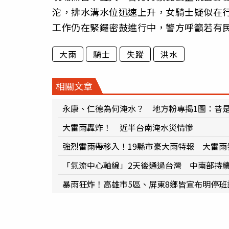
沱，排水溝水位迅速上升，女騎士疑似在
工作仍在緊鑼密鼓進行中，警方呼籲若有
大雨
騎士
失蹤
洪水
相關文章
永康、仁德為何淹水？ 地方粉專揭1圖：昔
大雷雨轟炸！ 近半台南淹水災情慘
強烈雷雨帶移入！19縣市豪大雨特報 大雷
「氣流中心軸線」2天後通過台灣 中南部持
暴雨狂炸！高雄市5區、屏東8鄉皆宣布明停班