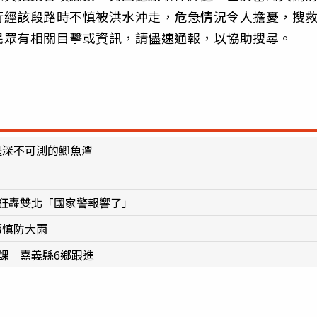
行經該段路時不慎被洪水沖走，危急情況令人擔憂，搜
民眾有相關目擊或資訊，請儘速通報，以協助搜尋。
是深不可測的鯽魚潭
雨狂轟雙北「國家警報響了」
續慎防大雨
課 嘉義縣6鄉跟進