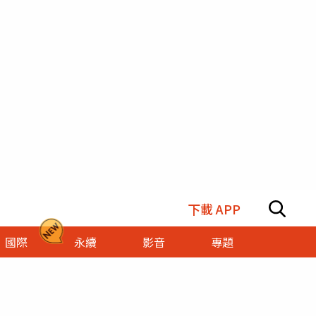
下載 APP
國際
永續
影音
專題