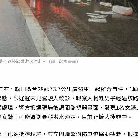
機倒路邊疑遭洪水沖走。（圖／翻攝畫面）
左右，旗山區台29線73.7公里處發生一起離奇事件，1輛
狀態，卻遲遲未見駕駛人蹤影，報案人柯姓男子經過該
警處理，警方抵達現場後調閱監視器畫面，發現1名女騎
疑女騎士可能遭到暴漲洪水沖走，目前正擴大搜尋中。
公正迅速抵達現場，並立即聯繫消防單位協助搜救，根