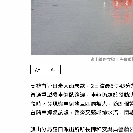
旗山驚傳女騎士失蹤重
A+
A-
高雄市連日豪大雨未歇，2日清晨5時45分
普通重型機車倒臥路邊，車輛仍處於發動
段時，發現機車倒地且四周無人，隨即報
曾騎車經過該處，路旁又緊鄰排水溝，懷
旗山分局嶺口派出所所長陳和安與員警蕭