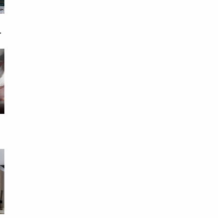
戀
次
戰