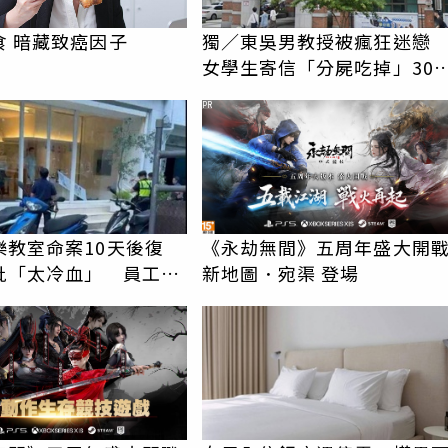
食 暗藏致癌因子
獨／東吳男教授被瘋狂迷
女學生寄信「分屍吃掉」30
騷擾！認罪免關
PR
樂教室命案10天後復
《永劫無間》五周年盛大開
批「太冷血」 員工怒
新地圖．宛渠 登場
上嘴