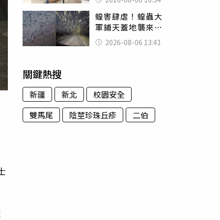
暴力男」離譜紀錄
蝗害肆虐！蝗蟲大
曝光
軍鋪天蓋地襲來宛
如末日 網驚：聖
2026-08-06 13:41
經十災
關鍵熱搜
新疆
新北
校園安全
雙馬尾
陰莖珍珠丘疹
二伯
路
士
據