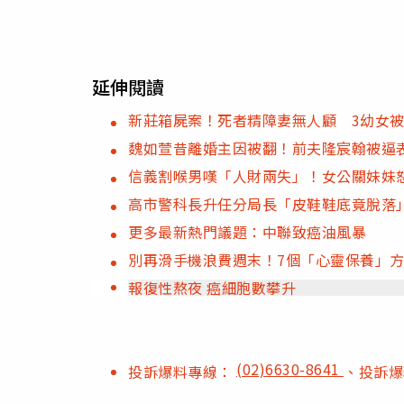
延伸閱讀
新莊箱屍案！死者精障妻無人顧 3幼女
魏如萱昔離婚主因被翻！前夫隆宸翰被逼
信義割喉男嘆「人財兩失」！女公關妹妹
高市警科長升任分局長「皮鞋鞋底竟脫落
更多最新熱門議題：中聯致癌油風暴
別再滑手機浪費週末！7個「心靈保養」
報復性熬夜 癌細胞數攀升
(02)6630-8641
投訴爆料專線：
、投訴