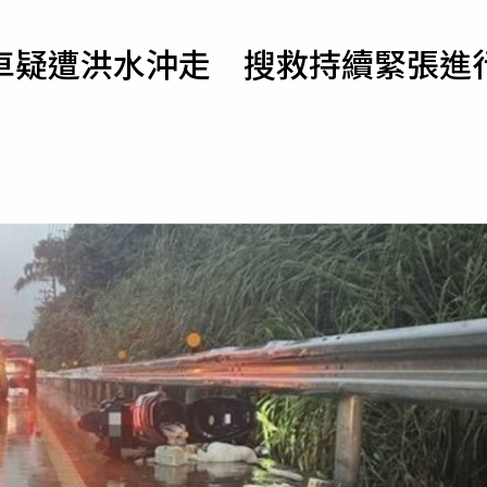
寵物
車疑遭洪水沖走 搜救持續緊張進
運勢
運動
梅酒