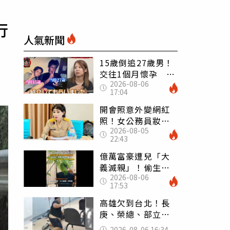
行
人氣新聞
15歲倒追27歲男！
交往1個月懷孕 36
2026-08-06
歲當阿嬤故事曝光
17:04
開會照意外變網紅
照！女公務員妝容
2026-08-05
掀2千則留言 本人
22:43
怒嗆：化妝有錯嗎
億萬富豪遭兒「大
義滅親」！偷生子
2026-08-06
怕曝光 竟盜鄰居
17:53
身份辦假證落戶
高雄欠到台北！長
庚、榮總、部立醫
院都受害 「醫療
2026-08-06 16:34