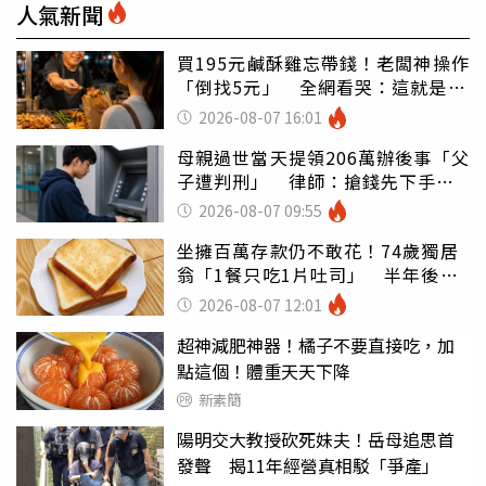
人氣新聞
買195元鹹酥雞忘帶錢！老闆神操作
「倒找5元」 全網看哭：這就是台
灣
2026-08-07 16:01
母親過世當天提領206萬辦後事「父
子遭判刑」 律師：搶錢先下手是
罪
2026-08-07 09:55
坐擁百萬存款仍不敢花！74歲獨居
翁「1餐只吃1片吐司」 半年後暴
瘦嚇壞女兒
2026-08-07 12:01
超神減肥神器！橘子不要直接吃，加
點這個！體重天天下降
新素簡
陽明交大教授砍死妹夫！岳母追思首
發聲 揭11年經營真相駁「爭產」