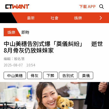
跳至主要內容區塊
下載 APP
最新
社會
娛樂
財經
娛樂
即時
中山美穗告別式爆「奠儀糾紛」 逝世
8月骨灰仍放妹妹家
編輯：
殷名慧
2025-08-07 10:54
中山美穗
骨灰
下葬
告別式
奠儀