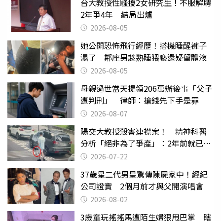
台大教授性騷擾2女研究生！不服解聘
2年爭4年 結局出爐
2026-08-05
她公開恐怖飛行經歷！搭機睡醒褲子
濕了 鄰座男趁熟睡猥褻還疑留體液
2026-08-05
母親過世當天提領206萬辦後事「父子
遭判刑」 律師：搶錢先下手是罪
2026-08-07
陽交大教授殺害連襟案！ 精神科醫
分析「絕非為了爭產」：2年前就已言
行詭異
2026-07-22
37歲星二代男星驚傳陳屍家中！經紀
公司證實 2個月前才與父開演唱會
2026-08-02
3歲童玩搖搖馬遭陌生婦狠甩巴掌 瞎