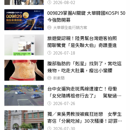
2026-08-02
009829掌握AI關鍵 大華韓國KOSPI 50
今強勢開募
大華銀全能行銷方案
旅遊變認親！陸男幫台灣遊客拍照
閒聊驚覺「是失聯大伯」奇蹟重逢
2026-07-18
腹部脂肪的「剋星」找到了，常吃這
幾物，吃走大肚囊，瘦出小蠻腰
新素簡
台中女遛狗走斑馬線遭撞亡！母慟
「女兒隨媽祖修行去了」 駕駛過失
致死判9月
2026-07-26
獨／東吳男教授被瘋狂迷戀 女學生
寄信「分屍吃掉」30次騷擾！認罪免
關
2026-07-30