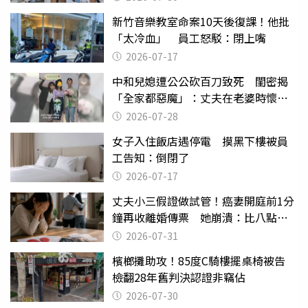
新竹音樂教室命案10天後復課！他批
「太冷血」 員工怒駁：閉上嘴
2026-07-17
中和兒媳遭公公砍百刀致死 閨密揭
「全家都惡魔」：丈夫在老婆時懷孕
摔東西
2026-07-28
女子入住飯店遇停電 摸黑下樓被員
工告知：倒閉了
2026-07-17
丈夫小三假證做試管！癌妻開庭前1分
鐘再收離婚傳票 她崩潰：比八點檔
還扯
2026-07-31
檳榔攤助攻！85度C騎樓擺桌椅被告
檢翻28年舊判決認證非竊佔
2026-07-30