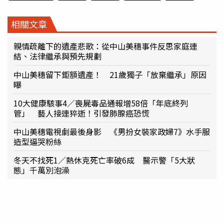
相關文章
親情疏離下的遺產悲歌：從中山美穗事件反思家庭連
結、法律繼承與預先規劃
中山美穗留下鉅額遺產！ 21歲獨子「放棄繼承」原因
曝
10大健康駭事4／喪屍毒品通報增58倍「年底終列
管」 藝人接連猝逝！引發肺腺癌恐慌
中山美穗電視劇最後身影 《男扮女裝家政婦7》水手服
造型逼哭粉絲
冬天不找死1／熱休克死亡率破6成 醫示警「5大狀
態」千萬別泡澡