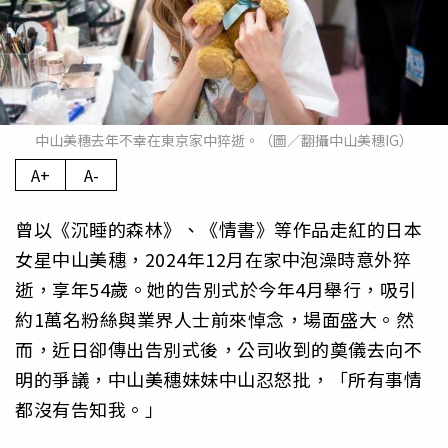
中山美穗去年不幸在東京家中猝逝。（圖／翻攝中山美穗IG）
A+
A-
曾以《沉睡的森林》、《情書》等作品走紅的日本
女星中山美穗，2024年12月在家中泡澡時意外猝
逝，享年54歲。她的告別式於今年4月舉行，吸引
約1萬名粉絲與業界人士前來悼念，場面盛大。然
而，近日卻傳出告別式後，公司收到的奠儀去向不
明的爭議，中山美穗妹妹中山忍怒批，「所有事情
都沒有告知我。」