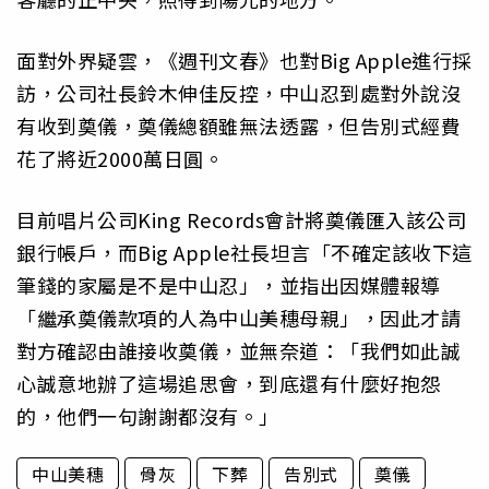
面對外界疑雲，《週刊文春》也對Big Apple進行採
訪，公司社長鈴木伸佳反控，中山忍到處對外說沒
有收到奠儀，奠儀總額雖無法透露，但告別式經費
花了將近2000萬日圓。
目前唱片公司King Records會計將奠儀匯入該公司
銀行帳戶，而Big Apple社長坦言「不確定該收下這
筆錢的家屬是不是中山忍」，並指出因媒體報導
「繼承奠儀款項的人為中山美穗母親」，因此才請
對方確認由誰接收奠儀，並無奈道：「我們如此誠
心誠意地辦了這場追思會，到底還有什麼好抱怨
的，他們一句謝謝都沒有。」
中山美穗
骨灰
下葬
告別式
奠儀