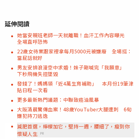
延伸閱讀
她當安親班老師一天就離職！血汗工作內容曝光
全場直呼恐怖
22歲女待業跟家裡拿每月5000元被嫌廢 全場挺：
當屁話就好
男友安排浪漫空中求婚！妹子剛喊完「我願意」
下秒飛機失控墜毀
發錢了！媽媽領「近4萬生育補助」 本月份19筆津
貼日程一次看
更多最新熱門議題：中聯致癌油風暴
大阪清晨驚傳血案！48歲YouTuber大腿遭刺 6旬
嫌犯持刀逃逸
減肥首選，檸檬加它，堅持一週，腰細了，瘦到你
懷疑人生
PR