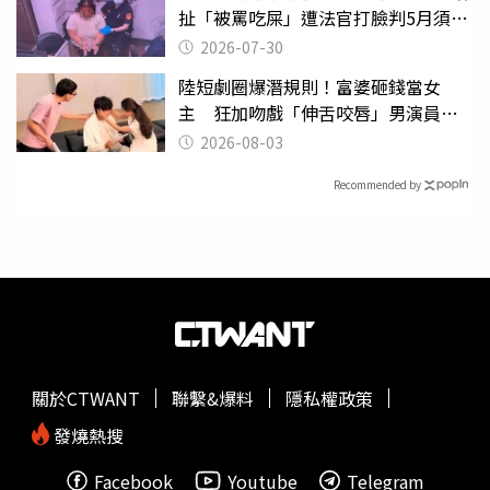
扯「被罵吃屎」遭法官打臉判5月須入
監
2026-07-30
陸短劇圈爆潛規則！富婆砸錢當女
主 狂加吻戲「伸舌咬唇」男演員崩
潰
2026-08-03
Recommended by
關於CTWANT
聯繫&爆料
隱私權政策
發燒熱搜
Facebook
Youtube
Telegram