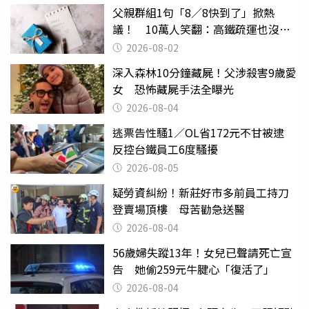
父親群組1句「8／8快到了」掀熱
議！ 10萬人笑翻：高鐵疏運也沒列
父親節
2026-08-02
深入森林10分鐘藏屍！父涉殺害9歲愛
女 恐怖藏屍手法全曝光
2026-08-04
逃票告性騷1／OL省172元不甘被逮
反控台鐵員工6度騷擾
2026-08-05
疑勞資糾紛！新莊好市多前員工持刀
登賣場頂樓 母苦勸急送醫
2026-08-04
56歲婦失蹤13年！女兒已聲請死亡宣
告 她偷259元牛腱心「復活了」
2026-08-04