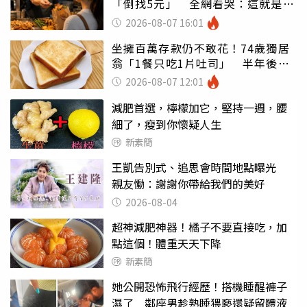
「倒找5元」 全網看哭：這就是台
灣
2026-08-07 16:01
坐擁百萬存款仍不敢花！74歲獨居
翁「1餐只吃1片吐司」 半年後暴
瘦嚇壞女兒
2026-08-07 12:01
減肥首選，檸檬加它，堅持一週，腰
細了，瘦到你懷疑人生
新素簡
王凱告別式、追思會時間地點曝光
親友慟：謝謝你帶給我們的美好
2026-08-04
超神減肥神器！橘子不要直接吃，加
點這個！體重天天下降
新素簡
她公開恐怖飛行經歷！搭機睡醒褲子
濕了 鄰座男趁熟睡猥褻還疑留體液