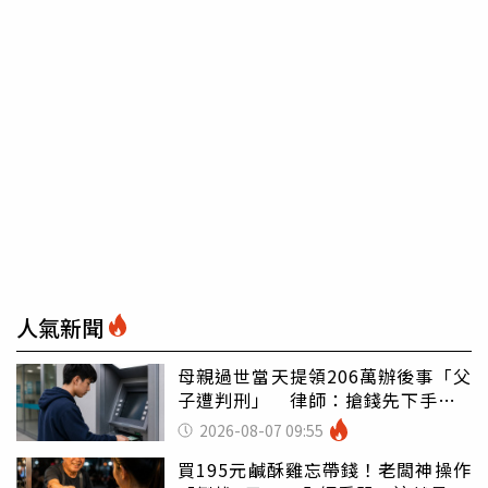
人氣新聞
母親過世當天提領206萬辦後事「父
子遭判刑」 律師：搶錢先下手是
罪
2026-08-07 09:55
買195元鹹酥雞忘帶錢！老闆神操作