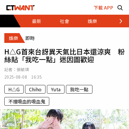
跳至主要內容區塊
下載 APP
最新
社會
娛樂
財經
娛樂
即時
H△G首來台訝異天氣比日本還涼爽 粉
絲貼「我吃一點」迷因圖歡迎
記者：
張毓琪
2025-08-08 16:35
H△G
Chiho
Yuta
我吃一點
不擅吸血的吸血鬼