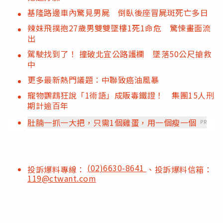
基隆路邊車內驚見男屍 倒臥後座冒屍斑死亡多日
辣妹飛撲抱27歲男雙雙墜樓1死1命危 驚悚畫面流
出
駕駛找到了！ 撞破北宜公路護欄 墜落50公尺搶救
中
更多最新熱門議題：中聯致癌油風暴
寵物鸚鵡狂說「1術語」成販毒鐵證！ 集團15人刑
期計逾百年
肚腩一抓一大把，只需1個雞蛋，用一個瘦一個
PR
(02)6630-8641
投訴爆料專線：
、投訴爆料信箱：
119@ctwant.com