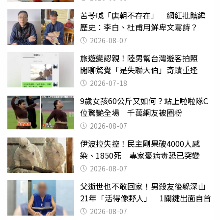
苦苓喊「唐朝不存在」 網紅批瞎編
歷史：李白、杜甫用鮮卑文寫詩？
2026-08-07
旅遊變認親！陸男幫台灣遊客拍照
閒聊驚覺「是失聯大伯」奇蹟重逢
2026-07-18
9歲女孩60公斤又如何？站上啦啦隊C
位驚艷全場 千萬網友被圈粉
2026-08-07
伊波拉失控！民主剛果破4000人感
染、1850死 專家憂病毒恐已突變
2026-08-07
父逝世也不敢回家！男殺友後躲深山
21年「活得像野人」 1關鍵出面自首
2026-08-07