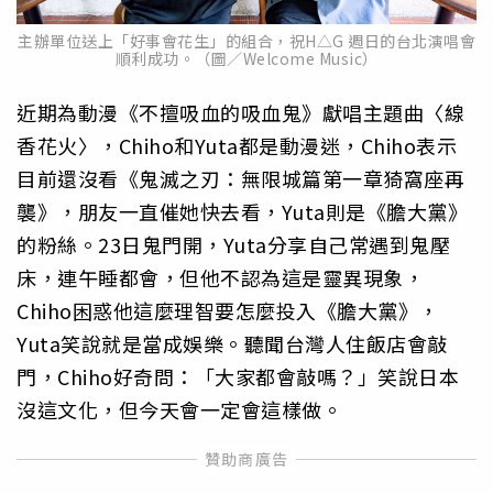
主辦單位送上「好事會花生」的組合，祝H△G 週日的台北演唱會
順利成功。（圖／Welcome Music）
近期為動漫《不擅吸血的吸血鬼》獻唱主題曲〈線
香花火〉，Chiho和Yuta都是動漫迷，Chiho表示
目前還沒看《鬼滅之刃：無限城篇第一章猗窩座再
襲》，朋友一直催她快去看，Yuta則是《膽大黨》
的粉絲。23日鬼門開，Yuta分享自己常遇到鬼壓
床，連午睡都會，但他不認為這是靈異現象，
Chiho困惑他這麼理智要怎麼投入《膽大黨》，
Yuta笑說就是當成娛樂。聽聞台灣人住飯店會敲
門，Chiho好奇問：「大家都會敲嗎？」笑說日本
沒這文化，但今天會一定會這樣做。