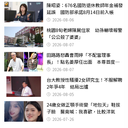
陳昭姿：676名國防退休教師年金補發
延誤 國防部承諾8月14日前入帳
2026-08-06
桃園8旬老婦陳屍住家 幼孫嚇壞報警
「公公殺了婆婆」
2026-08-07
田路路怒轟曹雨婷「不配當理事
長」！點名姜厚任出面 本尊首度回
應了
2026-08-07
台大教授性騷擾2女研究生！不服解聘
2年爭4年 結局出爐
2026-08-05
24歲女做正顎手術變「地包天」鞋拔
子臉 醫竟喊：我喜歡，比較洋氣
2026-07-26