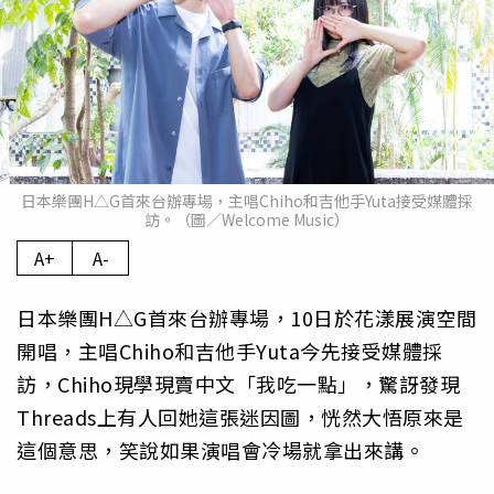
日本樂團H△G首來台辦專場，主唱Chiho和吉他手Yuta接受媒體採
訪。（圖／Welcome Music）
A+
A-
日本樂團H△G首來台辦專場，10日於花漾展演空間
開唱，主唱Chiho和吉他手Yuta今先接受媒體採
訪，Chiho現學現賣中文「我吃一點」，驚訝發現
Threads上有人回她這張迷因圖，恍然大悟原來是
這個意思，笑說如果演唱會冷場就拿出來講。