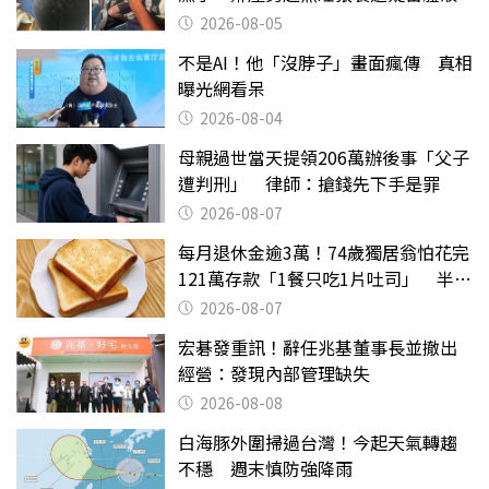
2026-08-05
不是AI！他「沒脖子」畫面瘋傳 真相
曝光網看呆
2026-08-04
母親過世當天提領206萬辦後事「父子
遭判刑」 律師：搶錢先下手是罪
2026-08-07
每月退休金逾3萬！74歲獨居翁怕花完
121萬存款「1餐只吃1片吐司」 半年
後暴瘦嚇壞女兒
2026-08-07
宏碁發重訊！辭任兆基董事長並撤出
經營：發現內部管理缺失
2026-08-08
白海豚外圍掃過台灣！今起天氣轉趨
不穩 週末慎防強降雨