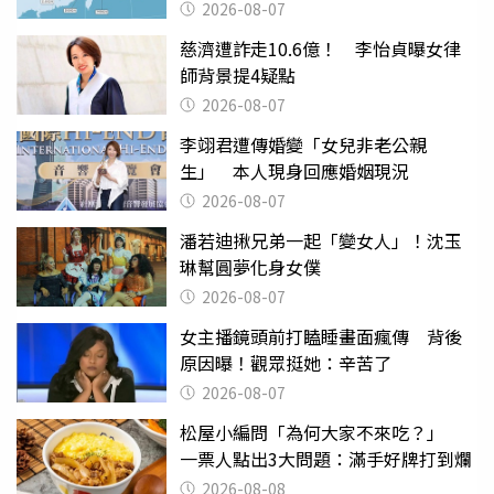
2026-08-07
慈濟遭詐走10.6億！ 李怡貞曝女律
師背景提4疑點
2026-08-07
李翊君遭傳婚變「女兒非老公親
生」 本人現身回應婚姻現況
2026-08-07
潘若迪揪兄弟一起「變女人」！沈玉
琳幫圓夢化身女僕
2026-08-07
女主播鏡頭前打瞌睡畫面瘋傳 背後
原因曝！觀眾挺她：辛苦了
2026-08-07
松屋小編問「為何大家不來吃？」
一票人點出3大問題：滿手好牌打到爛
2026-08-08