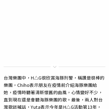
台灣樂團中，H△G很欣賞海豚刑警，稱讚是很棒的
樂團，Chiho表示朋友在疫情前介紹海豚樂團給
她，疫情時聽著清新懷舊的曲風，心情變好不少，
直到現在還是會聽海豚樂團的歌。最後，兩人對台
灣歌迷喊話，Yuta表示今年是H△G活動第13年，