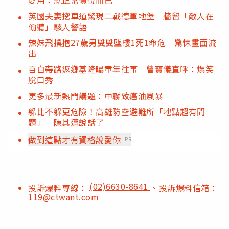
英國夫妻挖車道驚現二戰德軍地堡 牆留「敵人在
偷聽」駭人警語
辣妹飛撲抱27歲男雙雙墜樓1死1命危 驚悚畫面流
出
百白帶路返鄉基隆曝童年往事 曾寶儀直呼：爆笑
脫口秀
更多最新熱門議題：中聯致癌油風暴
躲比不躲更危險！高雄防空避難所「地點超有問
題」 陳其邁說話了
做到這點才有資格說愛你
PR
(02)6630-8641
投訴爆料專線：
、投訴爆料信箱：
119@ctwant.com