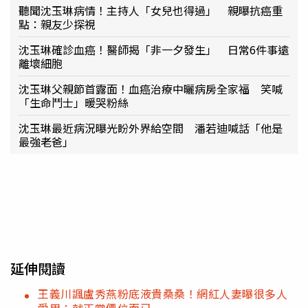
聽聞沈玉琳病情！主持人「女兒也得過」 親曝抗癌重
點：親友少探視
沈玉琳確診血癌！醫師揭「非一夕發生」 日常6件事遠
離壞細胞
沈玉琳父親節首露面！血癌治療中曬病房全家福 笑喊
「生命鬥士」暖哭粉絲
沈玉琳最近病況曝光盼外界給空間 潘若迪喊話「他是
最強老爸」
延伸閱讀
王義川諷盧秀燕粉底液貴桑桑！網紅人妻曝很多人
愛用：就正常價位而已