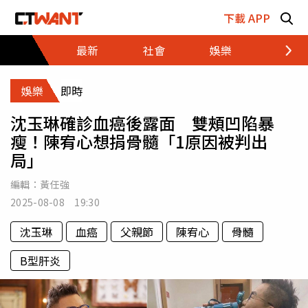
跳至主要內容區塊
下載 APP
最新
社會
娛樂
財經
娛樂
即時
沈玉琳確診血癌後露面 雙頰凹陷暴
瘦！陳宥心想捐骨髓「1原因被判出
局」
編輯：
黃任強
2025-08-08 19:30
沈玉琳
血癌
父親節
陳宥心
骨髓
B型肝炎