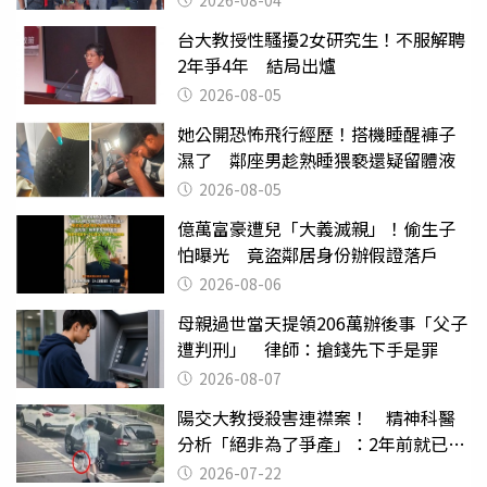
2026-08-04
台大教授性騷擾2女研究生！不服解聘
2年爭4年 結局出爐
2026-08-05
她公開恐怖飛行經歷！搭機睡醒褲子
濕了 鄰座男趁熟睡猥褻還疑留體液
2026-08-05
億萬富豪遭兒「大義滅親」！偷生子
怕曝光 竟盜鄰居身份辦假證落戶
2026-08-06
母親過世當天提領206萬辦後事「父子
遭判刑」 律師：搶錢先下手是罪
2026-08-07
陽交大教授殺害連襟案！ 精神科醫
分析「絕非為了爭產」：2年前就已言
行詭異
2026-07-22