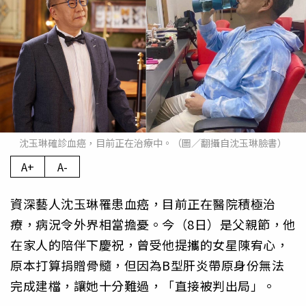
沈玉琳確診血癌，目前正在治療中。（圖／翻攝自沈玉琳臉書）
A+
A-
資深藝人沈玉琳罹患血癌，目前正在醫院積極治
療，病況令外界相當擔憂。今（8日）是父親節，他
在家人的陪伴下慶祝，曾受他提攜的女星陳宥心，
原本打算捐贈骨髓，但因為B型肝炎帶原身份無法
完成建檔，讓她十分難過，「直接被判出局」。