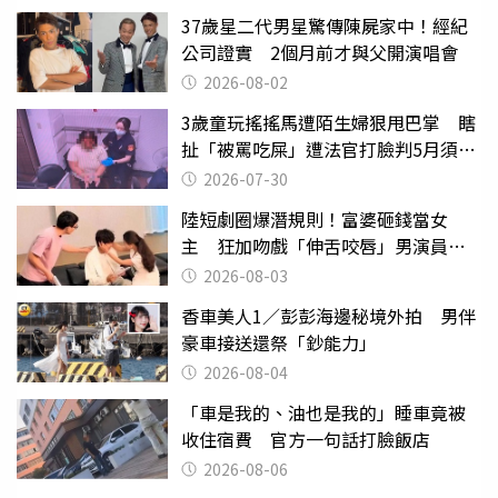
37歲星二代男星驚傳陳屍家中！經紀
公司證實 2個月前才與父開演唱會
2026-08-02
3歲童玩搖搖馬遭陌生婦狠甩巴掌 瞎
扯「被罵吃屎」遭法官打臉判5月須入
監
2026-07-30
陸短劇圈爆潛規則！富婆砸錢當女
主 狂加吻戲「伸舌咬唇」男演員崩
潰
2026-08-03
香車美人1／彭彭海邊秘境外拍 男伴
豪車接送還祭「鈔能力」
2026-08-04
「車是我的、油也是我的」睡車竟被
收住宿費 官方一句話打臉飯店
2026-08-06