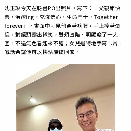
沈玉琳今天在臉書PO出照片，寫下：「父親節快
樂，治療ing，充滿信心，生命鬥士，Together
forever」，畫面中可見他穿著病服，手上捧著蛋
糕，對鏡頭露出微笑，雙頰凹陷、明顯瘦了一大
圈，不過氣色看起來不錯；女兒還特地手寫卡片，
喊話希望他可以快點康復回家。