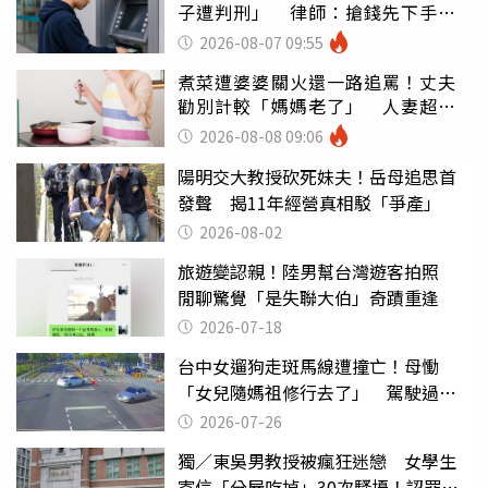
子遭判刑」 律師：搶錢先下手是
罪
2026-08-07 09:55
煮菜遭婆婆關火還一路追罵！丈夫
勸別計較「媽媽老了」 人妻超崩
潰：我像台傭
2026-08-08 09:06
陽明交大教授砍死妹夫！岳母追思首
發聲 揭11年經營真相駁「爭產」
2026-08-02
旅遊變認親！陸男幫台灣遊客拍照
閒聊驚覺「是失聯大伯」奇蹟重逢
2026-07-18
台中女遛狗走斑馬線遭撞亡！母慟
「女兒隨媽祖修行去了」 駕駛過失
致死判9月
2026-07-26
獨／東吳男教授被瘋狂迷戀 女學生
寄信「分屍吃掉」30次騷擾！認罪免