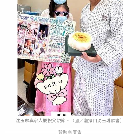
沈玉琳與家人慶祝父親節。（圖／翻攝自沈玉琳臉書）