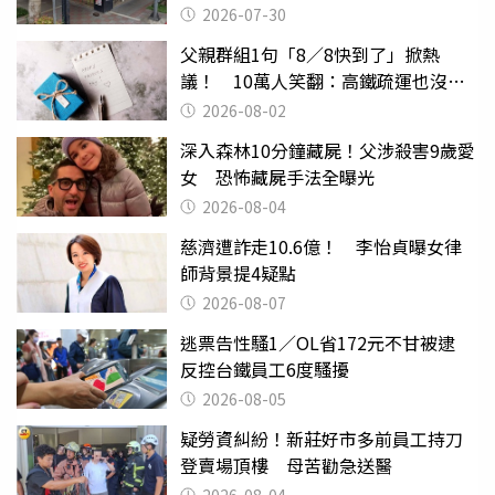
2026-07-30
父親群組1句「8／8快到了」掀熱
議！ 10萬人笑翻：高鐵疏運也沒列
父親節
2026-08-02
深入森林10分鐘藏屍！父涉殺害9歲愛
女 恐怖藏屍手法全曝光
2026-08-04
慈濟遭詐走10.6億！ 李怡貞曝女律
師背景提4疑點
2026-08-07
逃票告性騷1／OL省172元不甘被逮
反控台鐵員工6度騷擾
2026-08-05
疑勞資糾紛！新莊好市多前員工持刀
登賣場頂樓 母苦勸急送醫