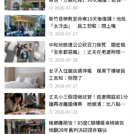
關
2026-07-30
新竹音樂教室命案10天後復課！他批
「太冷血」 員工怒駁：閉上嘴
2026-07-17
中和兒媳遭公公砍百刀致死 閨密揭
「全家都惡魔」：丈夫在老婆時懷孕
摔東西
2026-07-28
女子入住飯店遇停電 摸黑下樓被員
工告知：倒閉了
2026-07-17
丈夫小三假證做試管！癌妻開庭前1分
鐘再收離婚傳票 她崩潰：比八點檔
還扯
2026-07-31
檳榔攤助攻！85度C騎樓擺桌椅被告
檢翻28年舊判決認證非竊佔