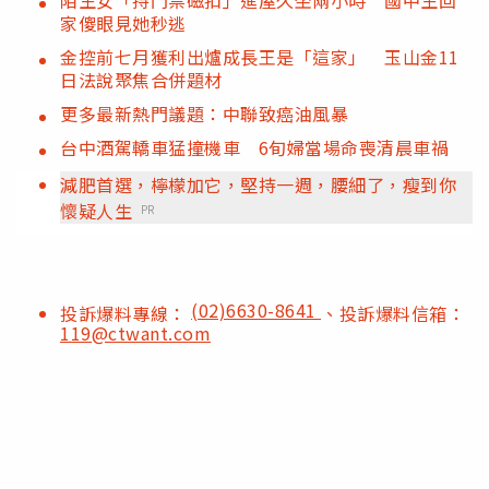
陌生女「持門禁磁扣」進屋久坐兩小時 國中生回
家傻眼見她秒逃
金控前七月獲利出爐成長王是「這家」 玉山金11
日法說聚焦合併題材
更多最新熱門議題：中聯致癌油風暴
台中酒駕轎車猛撞機車 6旬婦當場命喪清晨車禍
減肥首選，檸檬加它，堅持一週，腰細了，瘦到你
懷疑人生
PR
(02)6630-8641
投訴爆料專線：
、投訴爆料信箱：
119@ctwant.com