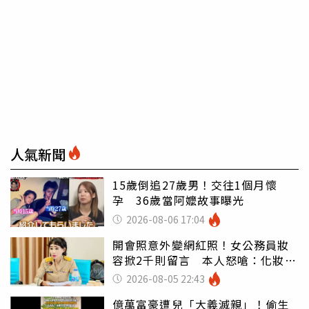
人氣新聞
15歲倒追27歲男！交往1個月懷
孕 36歲當阿嬤故事曝光
2026-08-06 17:04
開會照意外變網紅照！女公務員妝
容掀2千則留言 本人怒嗆：化妝有
錯嗎
2026-08-05 22:43
億萬富豪遭兒「大義滅親」！偷生