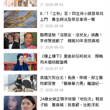
2026-08-01
8／7「立秋」至！四生肖小感冒易找
上門 養生辦法及禁忌事項一覽
2026-08-06
酸周星馳「沒朋友、沒兒女」挨轟！
李修賢道歉了 親揭30年恩怨真相
2026-08-05
《樓上樓下》重逢前任柯叔元 顏曉
筠未婚挑戰當媽
2026-07-07
高雄欠到台北！長庚、榮總、部立醫
院都受害 「醫療暴力男」離譜紀錄
曝光
2026-08-06
24歲女做正顎手術變「地包天」鞋拔
子臉 醫竟喊：我喜歡，比較洋氣