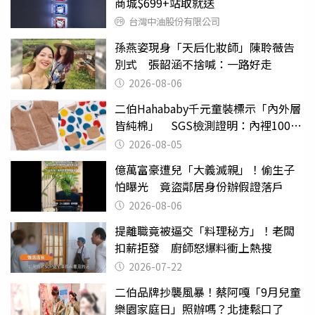
商城$699+站取就送
台灣中油股份有限公司
孫燕姿現身「天后化妝師」陳聆薇告
別式 張韶涵不捨喊：一路好走
2026-08-06
二伯Hahababy千元童裝標示「內外層
皆純棉」 SGS檢測證明：內裡100%
聚酯纖維
2026-08-05
億萬富豪遭兒「大義滅親」！偷生子
怕曝光 竟盜鄰居身份辦假證落戶
2026-08-06
提離職竟被逼交「料理秘方」！老闆
扣薪拒發 廚師怒爆料衝上熱搜
2026-07-22
二伯品牌抄襲風暴！蔡阿嘎「9月兒童
樂園家庭日」照辦嗎？北捷鬆口了