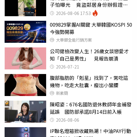
子怕曝光 竟盜鄰居身份辦假證落
戶
2026-08-06 17:53
009829掌握AI關鍵 大華韓國KOSPI 50
今強勢開募
大華銀全能行銷方案
公司健檢改變人生！26歲女談戀愛才
知「自己是男性」 見報告崩潰
2026-07-21
腹部脂肪的「剋星」找到了，常吃這
幾物，吃走大肚囊，瘦出小蠻腰
新素簡
陳昭姿：676名國防退休教師年金補發
延誤 國防部承諾8月14日前入帳
2026-08-06
IP聯名燈箱掀收藏熱潮！中油PAY行動