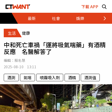
跳至主要內容區塊
下載 APP
最新
社會
娛樂
財經
生活
健康
中和死亡車禍「運將吸氣喘藥」有酒精
反應 名醫解答了
編輯：
殷名慧
2025-08-10 13:11
酒測
氣喘
噴霧吸入劑
酒精
酒測值