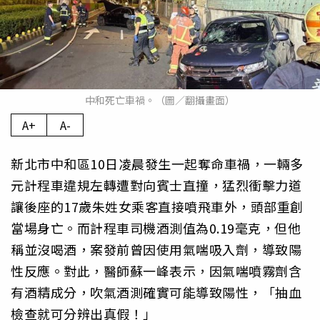
中和死亡車禍。（圖／翻攝畫面）
A+
A-
新北市中和區10日凌晨發生一起奪命車禍，一輛多
元計程車違規左轉遭對向賓士直撞，猛烈衝擊力道
讓後座的17歲朱姓女乘客直接噴飛車外，頭部重創
當場身亡。而計程車司機酒測值為0.19毫克，但他
稱並沒喝酒，案發前曾因使用氣喘吸入劑，導致陽
性反應。對此，醫師蘇一峰表示，因氣喘噴霧劑含
有酒精成分，吹氣酒測確實可能導致陽性，「抽血
檢查就可分辨出真假！」