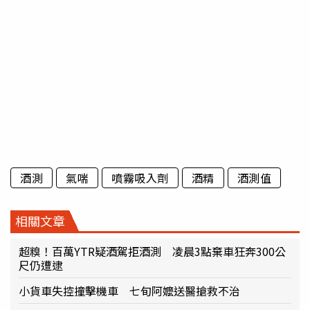
酒測
氣喘
噴霧吸入劑
酒精
酒測值
相關文章
超糗！百萬YTR疑酒駕拒酒測 凌晨3點棄車狂奔300公
尺仍遭逮
小貨車失控撞擊機車 七旬阿嬤送醫搶救不治