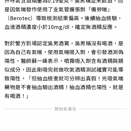
升呼氣含酒精量為0.19毫克。吳男稱並未飲酒，而
是因氣喘發作使用了支氣管擴張劑「備勞喘」
（Berotec）導致檢測結果偏高。後續抽血檢驗，
血液酒精濃度小於10mg/dl，確定無酒精反應。
對於警方到場認定吳男酒駕，吳男稱沒有喝酒，是
因為自己有氣喘，使用氣喘吸入劑，會引發酒測偽
陽性，醫師蘇一峰表示，噴霧吸入劑含有酒精與類
似成分，因此剛吸完就做吹氣酒精測試確實可能導
致陽性，「但抽血檢查就可分辨出真假！光吸氣喘
藥物是不會抽血驗出酒精！抽血酒精也陽性，就是
有喝酒！」