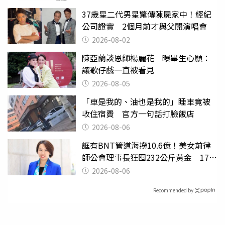
37歲星二代男星驚傳陳屍家中！經紀
公司證實 2個月前才與父開演唱會
2026-08-02
陳亞蘭談恩師楊麗花 曝畢生心願：
讓歌仔戲一直被看見
2026-08-05
「車是我的、油也是我的」睡車竟被
收住宿費 官方一句話打臉飯店
2026-08-06
誆有BNT管道海撈10.6億！美女前律
師公會理事長狂囤232公斤黃金 17人
遭起訴
2026-08-06
Recommended by