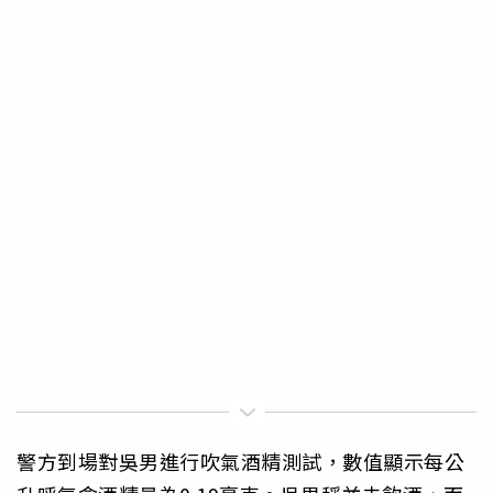
警方到場對吳男進行吹氣酒精測試，數值顯示每公