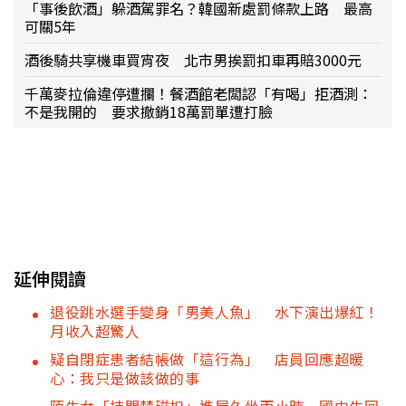
「事後飲酒」躲酒駕罪名？韓國新處罰條款上路 最高
可關5年
酒後騎共享機車買宵夜 北市男挨罰扣車再賠3000元
千萬麥拉倫違停遭攔！餐酒館老闆認「有喝」拒酒測：
不是我開的 要求撤銷18萬罰單遭打臉
延伸閱讀
退役跳水選手變身「男美人魚」 水下演出爆紅！
月收入超驚人
疑自閉症患者結帳做「這行為」 店員回應超暖
心：我只是做該做的事