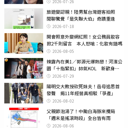
2026-07-26
旅遊變認親！陸男幫台灣遊客拍照
閒聊驚覺「是失聯大伯」奇蹟重逢
2026-07-18
開會照意外變網紅照！女公務員妝容
掀2千則留言 本人怒嗆：化妝有錯嗎
2026-08-05
辣露內在美1／郭源元爆熱戀！河濱公
園「十指緊扣」帥氣KOL 新歡身份
曝光
2026-07-29
陽明交大教授砍死妹夫！岳母追思首
發聲 揭11年經營真相駁「爭產」
2026-08-02
父親節泡湯了！中颱白海豚來攪局
「週末是搖滾時段」全台皆有雨
2026-08-06