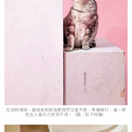
在拍照現場，銀絲菤和歐洛肥突然互看不爽，準備開打，讓一旁
的主人是元介哭笑不得。（圖／彭子桓攝）