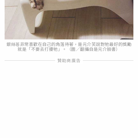
銀絲菤非常喜歡在自己的角落待著，是元介笑說對牠最好的獎勵
就是「不要去打擾牠」。（圖／翻攝自是元介臉書）