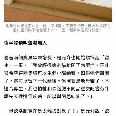
是元介的貓在家中各占據一個樓層，不願意相見，圖為歐洛肥在
窗口居高臨下地看著主人。（圖／翻攝自是元介臉書）
夜半發情叫聲嚇壞人
隨著兩個寶貝年齡增長，是元介也開始煩惱起「留
後」一事，「我曾經很擔心貓離開了怎麼辦，因此
很希望這兩隻貓可以生個小貓給我，如果牠們離開
了，還可以留下一代延續。但阿菤是老母貓了，不
適合再生，我也怕牠和歐洛肥不同品種交配會有什
麼先天性遺傳疾病，所以幫阿菤結紮了。」
「但歐洛肥實在是太難找對象了！」是元介說，歐