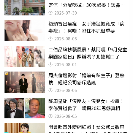
寄信「分屍吃掉」30次騷擾！認罪免
關
2026-07-30
額頭冒出痘痘 女手癢猛摳竟成「病
毒疣」！醫嘆：忍住不抓很重要
2026-08-06
二伯品牌抄襲風暴！蔡阿嘎「9月兒童
樂園家庭日」照辦嗎？北捷鬆口了
2026-08-01
周杰倫遭影射「婚前有私生子」登熱
搜 經紀公司怒斥造謠
2026-08-06
酸周星馳「沒朋友、沒兒女」挨轟！
李修賢道歉了 親揭30年恩怨真相
2026-08-05
開會照意外變網紅照！女公務員妝容