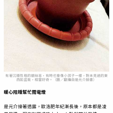
有著沉穩性格的銀絲菤，有時也會像小孩子一樣，對未見過的東
西如盆栽，相當好奇。（圖／翻攝自是元介臉書）
暖心陪睡幫忙關電燈
是元介接著透露，歐洛肥年紀漸長後，原本都是凌