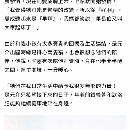
晨發情，現在則變成晚上六、七點就開始發情，
「我覺得牠可能是聲帶的改變，所以從『好啊』，
變成聽起來是『早啊』，我媽都笑說：里長伯又叫
大家起床了！」
由於和貓小孩有太多寶貴的回憶及生活連結，是元
介出國時總是掛心兩隻貓，也會很想念牠們的陪
伴，他說，阿菤有次陪他睡覺時，竟在他半夢半醒
之間，幫忙關燈，十分暖心。
「牠們在我日常生活中給予我很多無形的力量！」
是元介只希望接下來的日子，年老的銀絲菤和歐洛
肥能夠繼續健康地陪在身邊。