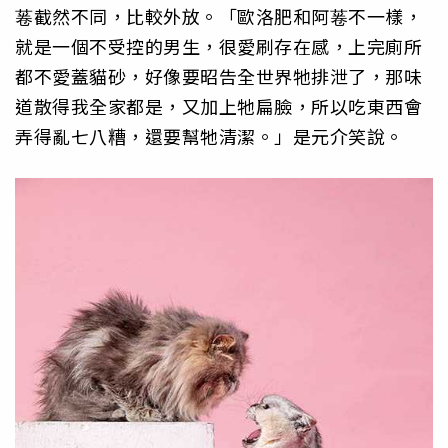
菤截然不同，比較外放。「歐洛肥和阿菤不一樣，
就是一個不受控的男生，很愛刷存在感，上完廁所
都不愛蓋貓砂，好像要昭告全世界牠排泄了，那味
道散得我全家都是，又加上牠扁臉，所以吃東西會
弄得亂七八糟，還要幫牠清潔。」是元介笑說。