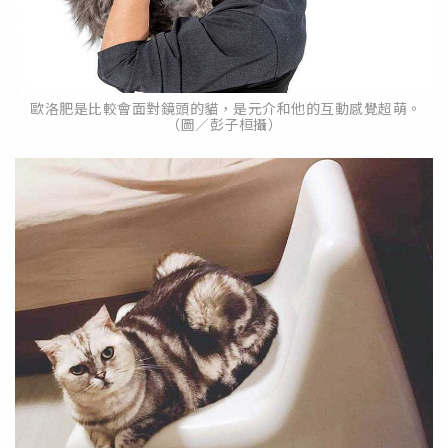
歐洛肥是比較會面對鏡頭的貓，是元介和他的互動感覺超萌。
（圖／彭子桓攝）