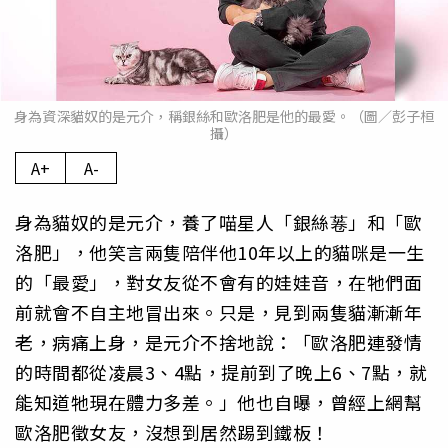
身為資深貓奴的是元介，稱銀絲和歐洛肥是他的最愛。（圖／彭子桓
攝）
A+
A-
身為貓奴的是元介，養了喵星人「銀絲菤」和「歐
洛肥」，他笑言兩隻陪伴他10年以上的貓咪是一生
的「最愛」，對女友從不會有的娃娃音，在牠們面
前就會不自主地冒出來。只是，見到兩隻貓漸漸年
老，病痛上身，是元介不捨地說：「歐洛肥連發情
的時間都從凌晨3、4點，提前到了晚上6、7點，就
能知道牠現在體力多差。」他也自曝，曾經上網幫
歐洛肥徵女友，沒想到居然踢到鐵板！