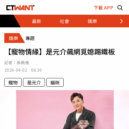
跳至主要內容區塊
下載 APP
最新
社會
娛樂
財經
娛樂
專題
【寵物情緣】是元介飆網覓媳踢鐵板
記者：
吳姵儀
2020-04-02 06:30
寵物
是元介
貓咪