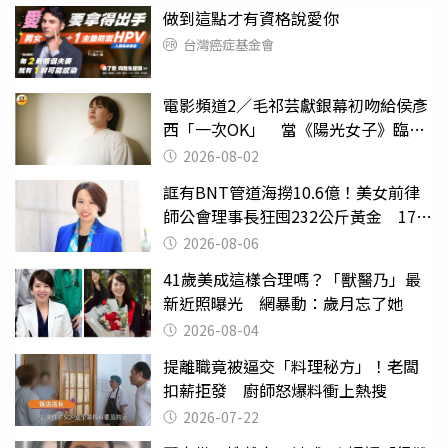
做到這點才有資格說愛你
台灣癌症基金會
電影頻道2／毛祁芸獻銀幕初吻給侯彥
西「一次OK」 當《陽光女子》臨演
因「這動作」被喊卡
2026-08-02
誆有BNT管道海撈10.6億！美女前律
師公會理事長狂囤232公斤黃金 17人
遭起訴
2026-08-06
41歲美成這樣合理嗎？「獸醫乃」最
新近照曝光 網暴動：歲月忘了她
2026-08-04
提離職竟被逼交「料理秘方」！老闆
扣薪拒發 廚師怒爆料衝上熱搜
2026-07-22