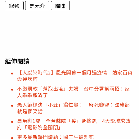
寵物
是元介
貓咪
延伸閱讀
【大感染時代2】風光開幕一個月遇疫情 這家百貨
命運坎坷
不繳罰款「落跑出境」夫婦 台中分署祭兩招！家
人乖乖繳清了
愚人節槍決「小丑」翁仁賢！ 廢死聯盟：法務部
就是個笑話
票房剩1成…全台戲院「疫」起慘趴 4大影城求政
府「電影院全關閉」
更多最新熱門議題：國三生被刺死