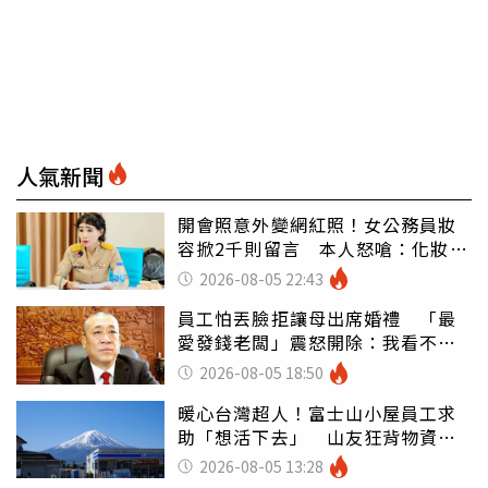
人氣新聞
開會照意外變網紅照！女公務員妝
容掀2千則留言 本人怒嗆：化妝有
錯嗎
2026-08-05 22:43
員工怕丟臉拒讓母出席婚禮 「最
愛發錢老闆」震怒開除：我看不起
你
2026-08-05 18:50
暖心台灣超人！富士山小屋員工求
助「想活下去」 山友狂背物資上
山：台灣真的是寶島
2026-08-05 13:28