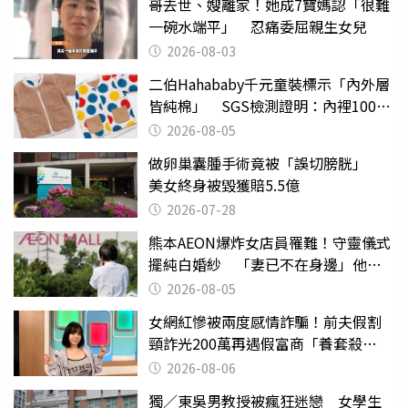
哥去世、嫂離家！她成7寶媽認「很難
一碗水端平」 忍痛委屈親生女兒
2026-08-03
二伯Hahababy千元童裝標示「內外層
皆純棉」 SGS檢測證明：內裡100%
聚酯纖維
2026-08-05
做卵巢囊腫手術竟被「誤切膀胱」
美女終身被毀獲賠5.5億
2026-07-28
熊本AEON爆炸女店員罹難！守靈儀式
擺純白婚紗 「妻已不在身邊」他淚
喊：無法想像
2026-08-05
女網紅慘被兩度感情詐騙！前夫假割
頸詐光200萬再遇假富商「養套殺
2000萬」
2026-08-06
獨／東吳男教授被瘋狂迷戀 女學生