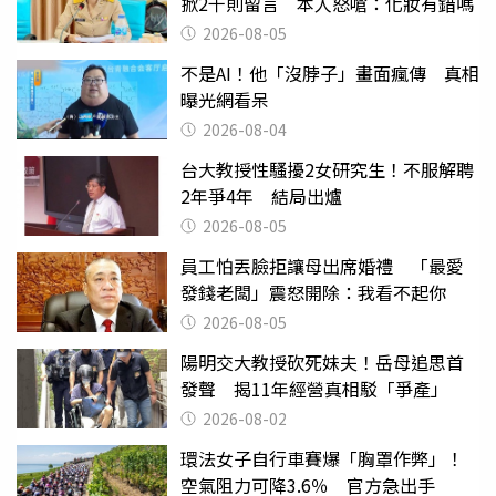
掀2千則留言 本人怒嗆：化妝有錯嗎
2026-08-05
不是AI！他「沒脖子」畫面瘋傳 真相
曝光網看呆
2026-08-04
台大教授性騷擾2女研究生！不服解聘
2年爭4年 結局出爐
2026-08-05
員工怕丟臉拒讓母出席婚禮 「最愛
發錢老闆」震怒開除：我看不起你
2026-08-05
陽明交大教授砍死妹夫！岳母追思首
發聲 揭11年經營真相駁「爭產」
2026-08-02
環法女子自行車賽爆「胸罩作弊」！
空氣阻力可降3.6％ 官方急出手