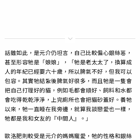
話雖如此，是元介仍坦言，自己比較偏心銀絲菤，
甚至形容牠是「娘娘」，「牠是老太太了，換算成
人的年紀已經要六十歲，所以脾氣不好，但我可以
包容。其實牠結紮後脾氣好很多，而且牠是一隻會
把自己打理好的貓，例如毛都會順好、飼料和水都
會吃得乾乾淨淨，上完廁所也會把貓砂蓋好。養牠
以來，牠一直睡在我旁邊，就算我談戀愛也一樣，
牠都是我和女友的『中間人』。」
歐洛肥則較受是元介的媽媽寵愛，牠的性格和銀絲