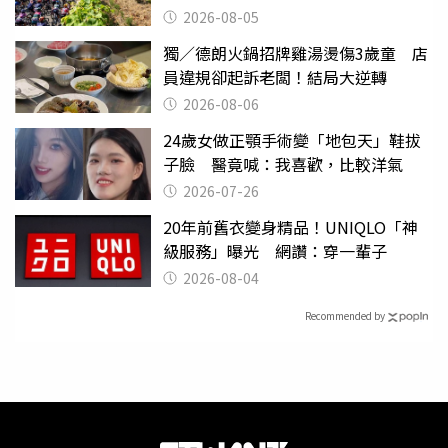
2026-08-05
獨／德朗火鍋招牌雞湯燙傷3歲童 店
員違規卻起訴老闆！結局大逆轉
2026-08-06
24歲女做正顎手術變「地包天」鞋拔
子臉 醫竟喊：我喜歡，比較洋氣
2026-07-26
20年前舊衣變身精品！UNIQLO「神
級服務」曝光 網讚：穿一輩子
2026-08-04
Recommended by