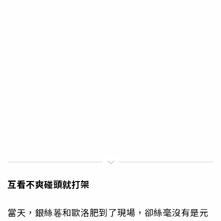
互看不爽碰頭就打架
當天，銀絲菤和歐洛肥到了現場，卻絲毫沒有是元