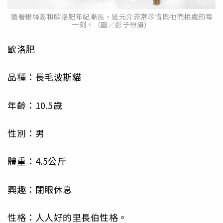
隨著銀絲菤和歐洛肥年紀漸長，是元介非常珍惜與牠們相處的每
一刻。（圖／彭子桓攝）
歐洛肥
品種：長毛波斯貓
年齡：10.5歲
性別：男
體重：4.5公斤
興趣：閉眼休息
性格：人人好的里長伯性格。