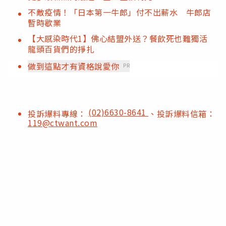
不敵疫情！「日本第一牛郎」付不出薪水 牛郎店
暫時歇業
【大感染時代1】佛心結盟外送？餐飲死也難獨活
龍頭百貨們的掙扎
做到這點才有資格說愛你
PR
(02)6630-8641
投訴爆料專線：
、投訴爆料信箱：
119@ctwant.com