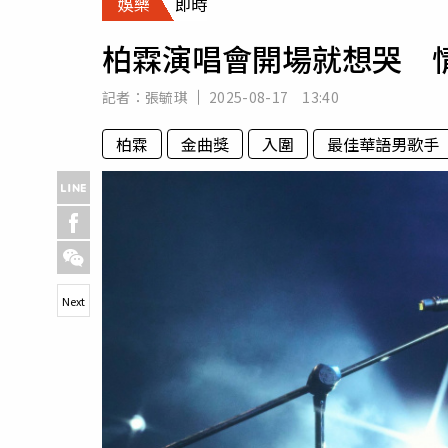
娛樂
即時
人物
汽車
柏霖演唱會開場就想哭 
專欄
房產新勢力
記者：
張毓琪
2025-08-17 13:40
柏霖
金曲獎
入圍
最佳華語男歌手
Next