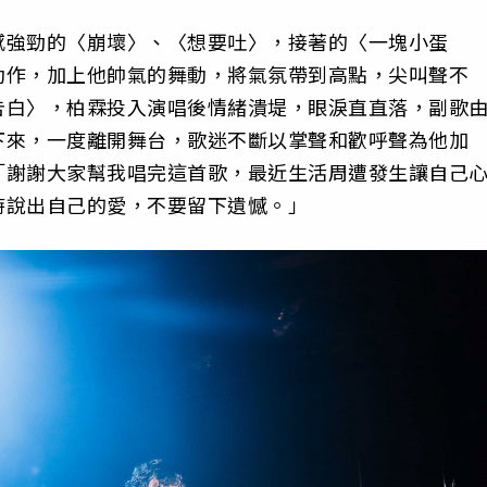
感強勁的〈崩壞〉、〈想要吐〉，接著的〈一塊小蛋
動作，加上他帥氣的舞動，將氣氛帶到高點，尖叫聲不
告白〉，柏霖投入演唱後情緒潰堤，眼淚直直落，副歌
下來，一度離開舞台，歌迷不斷以掌聲和歡呼聲為他加
「謝謝大家幫我唱完這首歌，最近生活周遭發生讓自己
時說出自己的愛，不要留下遺憾。」