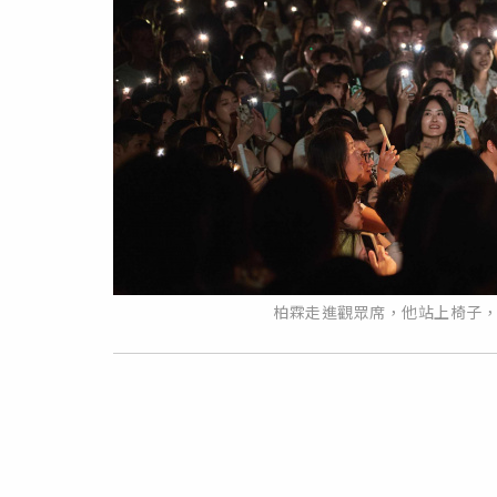
柏霖走進觀眾席，他站上椅子