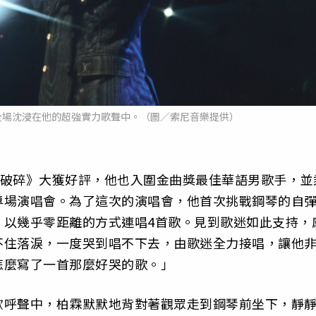
全場沈浸在他的超強實力歌聲中。（圖／索尼音樂提供）
萬物破碎》大獲好評，他也入圍金曲獎最佳華語男歌手，並
專場演唱會。為了這次的演唱會，他首次挑戰鋼琴的自
，以幾乎零距離的方式連唱4首歌。見到歌迷如此支持，
不住落淚，一度哭到唱不下去，由歌迷全力接唱，讓他
怎麼寫了一首那麼好哭的歌。」
歡呼聲中，柏霖默默地背對著觀眾走到鋼琴前坐下，靜