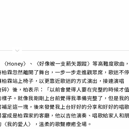
〈Honey〉、〈好像被一支箭矢跟蹤〉等高難度歌曲
時柏霖忽然離開了舞台，一步一步走進觀眾席，歌迷不
讓柏霖站上椅子，以更靠近歌迷的方式演出，接連演唱
破碎〉後，柏表示：「以前會覺得人要在完整的時候才
的樣子。就像我剛剛上台前覺得我準備完整了，但是我
何補足這一塊，後來發覺我上台好好的分享和好好的唱
場當成是柏霖家的客廳，他以吉他演奏、唱歌給家人和
的〈我的愛人〉，溫柔的歌聲療癒全場。