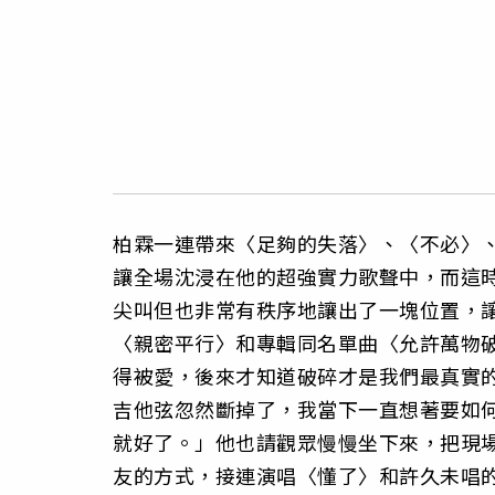
柏霖一連帶來〈足夠的失落〉、〈不必〉、
讓全場沈浸在他的超強實力歌聲中，而這
尖叫但也非常有秩序地讓出了一塊位置，
〈親密平行〉和專輯同名單曲〈允許萬物
得被愛，後來才知道破碎才是我們最真實
吉他弦忽然斷掉了，我當下一直想著要如
就好了。」他也請觀眾慢慢坐下來，把現
友的方式，接連演唱〈懂了〉和許久未唱