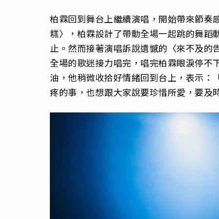
柏霖回到舞台上繼續演唱，開始帶來節奏
糕〉，柏霖設計了帶動全場一起跳的舞蹈
止。然而接著演唱訴說遺憾的〈來不及的
全場的歌迷接力唱完，唱完柏霖眼淚停不
油，他稍微收拾好情緒回到台上，表示：
疼的事，也想跟大家說要珍惜所愛，要及