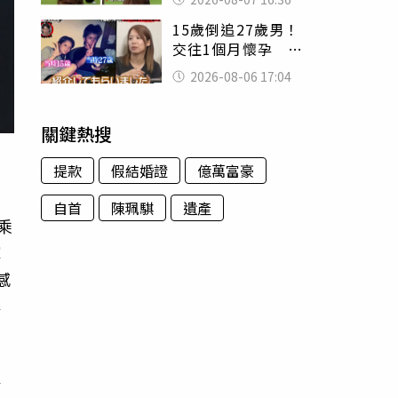
友被圈粉
15歲倒追27歲男！
交往1個月懷孕 36
歲當阿嬤故事曝光
2026-08-06 17:04
關鍵熱搜
提款
假結婚證
億萬富豪
自首
陳珮騏
遺產
乘
彈
感
非
靜