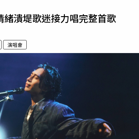
寵物
情緒潰堤歌迷接力唱完整首歌
運勢
運動
梅酒
演唱會