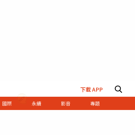
下載 APP
國際
永續
影音
專題