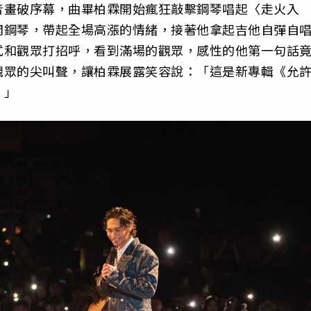
音畫破序幕，曲畢柏霖開始瘋狂敲擊鋼琴唱起〈走火入
開鋼琴，帶起全場高漲的情緒，接著他拿起吉他自彈自
式和觀眾打招呼，看到滿場的觀眾，感性的他第一句話
觀眾的尖叫聲，讓柏霖展露笑容說：「這是新專輯《允
。」