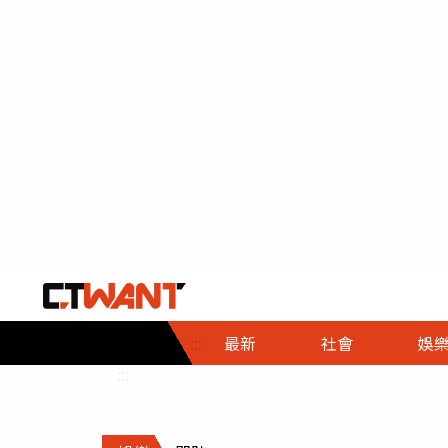
社會首頁
娛樂首頁
財經首頁
政
:::
最新
社會
娛
時事
即時
熱線
:::
直擊
大條
人物
調查
專題
３Ｃ