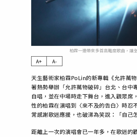
柏霖一連帶來多首高難度歌曲，讓
A+
A-
天生藝術家柏霖PoLin的新專輯《允許
著熱勢舉辦「允許萬物破碎」台北、台中
自唱，並在中場時走下舞台，進入觀眾席
性的柏霖在演唱到〈來不及的告白〉時忍
常感謝歌迷應援，也破涕為笑說：「自己
距離上一次的演唱會已一年多，在歌迷的