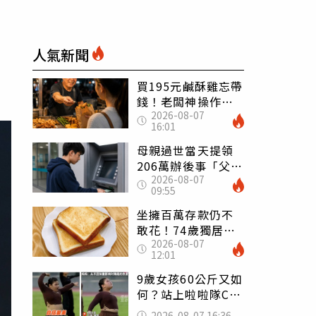
人氣新聞
買195元鹹酥雞忘帶
錢！老闆神操作
2026-08-07
「倒找5元」 全網
16:01
看哭：這就是台灣
母親過世當天提領
206萬辦後事「父子
2026-08-07
遭判刑」 律師：
09:55
搶錢先下手是罪
坐擁百萬存款仍不
敢花！74歲獨居翁
2026-08-07
「1餐只吃1片吐
12:01
司」 半年後暴瘦
嚇壞女兒
9歲女孩60公斤又如
何？站上啦啦隊C位
驚艷全場 千萬網
2026-08-07 16:36