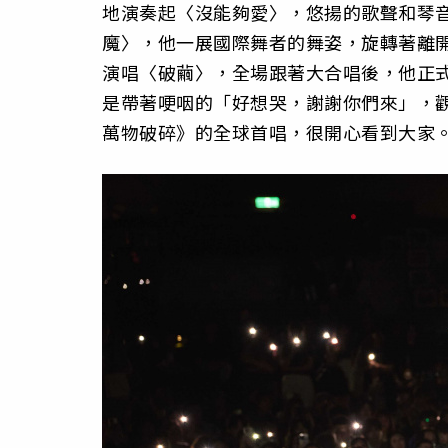
地演奏起〈沒能夠愛〉，悠揚的歌聲和琴
魔〉，他一展國際舞者的舞姿，旋轉著離
演唱〈破繭〉，全場跟著大合唱後，他正
是帶著哽咽的「好想哭，謝謝你們來」，
萬物破碎》的全球首唱，很開心看到大家