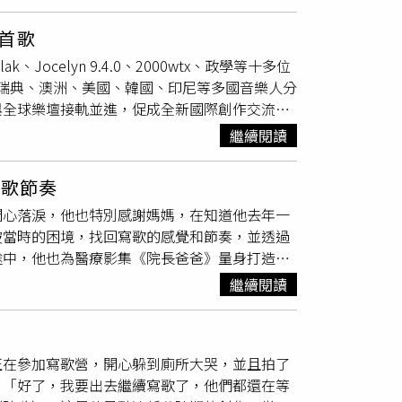
拍戲的陳意涵，為了演出
柏霖
的MV，特別協調出
問：「你說你好，但你真的好嗎？」她希望聽眾
紅毯。
柏霖
對於走金曲紅毯感到緊張，但對他來
兩人的好交情。陳意涵與
柏霖
是多年好友。（圖
度。擁有迷幻女聲的JUD陳泳希，空靈且帶有
首歌
舞者的舞團學舞，兩人因此結識成為好友，當時
便將那些難以言語的感受濃縮在專輯中，展現最
Jocelyn 9.4.0、2000wtx、政學等十多位
回到台灣以創作歌手身分再出發，陳意涵笑說：
影集《愛愛內含光》片尾曲，讓她入圍「最佳作
、瑞典、澳洲、美國、韓國、印尼等多國音樂人分
他現在很厲害，他現在唱歌很好聽，我就很激
入圍「最佳台語專輯獎」與「最佳台語女歌手
與全球樂壇接軌並進，促成全新國際創作交流佳
是一個很神聖的藝術家，其實演戲演久了，很少
說「Suí」不只象徵水，更代表女性身心靈的冒
像（Australian Idol）》第8季前10強
可以感受到他們對生命的付出，對肢體展現的
項入圍作品較少有台語歌曲，若能獲獎將是對她
繼續閱讀
韓劇 OST 的南韓創作人Sarah.J，瑞典全能
希望可以幫到忙。」讓
柏霖
大呼：「太感謝了，
禮》將於6月28日（六）在台北小巨蛋舉行，
位創作歌手郭文翰皆應邀來台共襄盛舉，期望透過來自
灣電視台與全球金曲YouTube播出。此外，也
寫歌節奏
元文化激盪出音樂火花。這35 位國內外音樂人
 TODAY也將提供多視角直播服務，提供觀眾更多選
開心落淚，他也特別感謝媽媽，在知道他去年一
歌曲已獲唱片公司青睞，將於日後正式發行，進
、馬來西亞sooka及Astro（含汶萊）等都會播
破當時的困境，找回寫歌的感覺和節奏，並透過
文策院/WCM提供）Sarah.J（左起）、阿布
。《2025金曲國際音樂節》將於今年6月25
途中，他也為醫療影集《院長爸爸》量身打造片
）創作營經驗豐富的韋禮安此次應邀參與「2025
howcase售票演唱會」等系列活動，活動相
15年八仙塵爆事件起，描繪台北慈濟醫院趙有誠
中會突然被某句話或某個想法打到，讓創作變得
繼續閱讀
的焦慮。
柏霖
創作和演唱的片尾曲〈癒合〉，描
的韋禮安透露彼此因為音樂品味接近，加上溝通
如影集《院長爸爸》中，每一位無聲付出的醫護
幾首歌我真的滿喜歡的，目前也有在考慮是否收
。〈癒合〉以貼近心口的詞句，像是在療傷期
特別帶來一手啤酒邀國際創作人共同小酌分享創
正在參加寫歌營，開心躲到廁所大哭，並且拍了
的情緒，將以為已經放下的事、說不出口的愛與
示：「我第一時間就傳訊息恭喜他！期待看到他
：「好了，我要出去繼續寫歌了，他們都還在等
保留聲音裡的呼吸、顫抖與不完美，像是在癒合
程中得知入圍好消息，表示：「當下真的很開