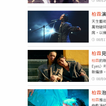
08月2
毛帽還
的冰淇
柏霖
亮了！
天生藝
式料理
萬物破
叫：「
席，以
到舒華
哭到唱
考驗要
08月1
上一次
下』一
悠揚的
當下，
柏霖
琴，帶
柏霖
的
場的觀
Eyes
專輯《
新編排，
（圖／
與歌曲
曲，讓
08月0
見傷口
秩序地
心情，
物破碎
柏霖
MV更為
剛上台
柏霖
推出
自彈自
分享和
曲乾淨純
乎走火