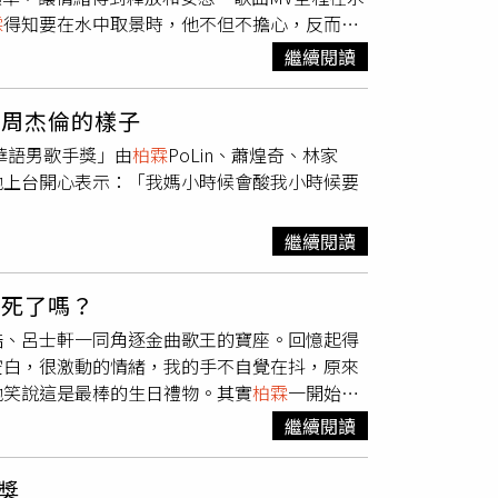
癒全場。
柏霖
回到舞台上繼續演唱，開始帶來節
霖
得知要在水中取景時，他不但不擔心，反而很
得一片好評，粉絲也頻頻敲碗問他「會不會在演唱會
了帶動全場一起跳的舞蹈動作，加上他帥氣的舞
大的，水對我來說一直有一種療癒的力量，好像
的告白〉，
柏霖
投入演唱後情緒潰堤，眼淚直直
繼續閱讀
回憶小學五年級時，爸媽送他去參加游泳夏令
台，歌迷不斷以掌聲和歡呼聲為他加油，他稍微
上都會去游泳訓練，算是個小小的游泳選手。後
遭發生讓自己心疼的事，也想跟大家說要珍惜所
近周杰倫的樣子
陣子也常常跟我弟半夜跑去海邊抓海膽，帶著手
首次挑戰鋼琴自彈自唱。（圖／Legacy提供）
柏
華語男歌手獎」由
柏霖
PoLin、蕭煌奇、林家
尼音樂提供）為了拍攝，
柏霖
當天幾乎泡在水中超
台北場演出的歌曲，8月23日的台中場會有不同
他上台開心表示：「我媽小時候會酸我小時候要
能繼續，不過他表示當天最難的不是冷，而是
e You〉，溫暖的歌聲撫慰全場，最後在安可聲中，帶
不然水就會灌進鼻子，他笑說：「那種嗆到的感
行專輯簽名。
但同時還得控制不要吐出太多氣泡，對
柏霖
而言
繼續閱讀
的默默對自己比了個讚！」
是死了嗎？
浩、呂士軒一同角逐金曲歌王的寶座。回憶起得
空白，很激動的情緒，我的手不自覺在抖，原來
他笑說這是最棒的生日禮物。其實
柏霖
一開始記
才打開電視看轉播，「剛好是放飯時間，我坐在
繼續閱讀
子拉下來蓋住臉！」在大家面前時他努力忍住情
眼睛都是腫的。得知入圍後
柏霖
躲到廁所大哭。
獎