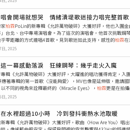
4日, 2025
喊冷的哥哥，笑問：「有必要穿這麼多嗎？」展現滿點青春熱力
淋。（圖／出去一下提供）首次來到皇后鎮，舒華驚艷於瓦卡蒂
演唱會開場就想哭 情緒潰堤歌迷接力唱完整首歌
」三人吃著冰淇淋欣賞湖景，閒聊話題從星座講到烹飪，舒華表
術家
柏霖
PoLin的新專輯《允許萬物破碎》大獲好評，他也入圍
，中式就是一些小炒、家常菜。」同時她還爆料自己「不吃芋頭
碎」台北、台中專場演唱會。為了這次的演唱會，他首次挑戰鋼
不行！真的不行！」此言一出讓同樣討厭芋頭的陳
柏霖
秒變知音
幾乎零距離的方式連唱4首歌。見到歌迷如此支持，感性的
柏霖
在
和陳
柏霖
一搭一唱地反對芋頭，愛芋派的黃宣只能無奈又無力地
不下去，由歌迷全力接唱，讓他非常感謝歌迷應援，也破涕為笑
前往南島之前，陳
柏霖
讚美黃宣「不只是音樂人，還飽讀詩書，
7日, 2025
的演唱會已一年多，在歌迷的歡呼聲中，
柏霖
默默地背對著觀眾
定好玩」。黃宣也表示：「在旅程中，你不知道什麼時候還會再
歌聲和琴音畫破序幕，曲畢
柏霖
開始瘋狂敲擊鋼琴唱起〈走火入
快樂就好，但不要造成別人的麻煩。」
見這一幕感動落淚 狂練鋼琴：幾乎走火入魔
起全場高漲的情緒，接著他拿起吉他自彈自唱演唱〈破繭〉，全
新專輯《允許萬物破碎》大獲好評，大躍進的唱功獲得肯定，入圍本屆
眾，感性的他第一句話竟是帶著哽咽的「好想哭，謝謝你們來」
〉呼應著專輯的第一首歌〈沒能夠愛〉，MV也像是延伸版，邀請
允許萬物破碎》的全球首唱，很開心看到大家。」
柏霖
走進觀眾
以不同的視角來詮釋最終的〈Miracle Eyes〉，
柏霖
更是在拍攝
索尼音樂提供）
柏霖
一連帶來〈足夠的失落〉、〈不必〉、〈Ho
的情感觸動了
柏霖
的淚水，對他而言這滴眼淚既是每個人必經的
全場沈浸在他的超強實力歌聲中，而這時
柏霖
忽然離開了舞台，
6日, 2025
，也提醒自己，在痛苦之中仍要努力看見事情的本質。因為一切
讓出了一塊位置，讓
柏霖
站上椅子，以更靠近歌迷的方式演出，
再次啟程。」由於
柏霖
落下預期之外的眼淚，導演一喊卡，團隊
〉後，柏表示：「以前會覺得人要在完整的時候才值得被愛，後
泡在水裡超過10小時 冷到發抖衝熱水池取暖
動人。
柏霖
在拍MV時忍不住落淚。（圖／索尼音樂提供）近期
柏
前覺得我準備完整了，但是我的吉他弦忽然斷掉了，我當下一直
新專輯《允許萬物破碎》大獲好評，歌曲〈How Are You
唱的他，這次要挑戰以鋼琴自彈自唱，帶給粉絲不同的驚喜，因
好好的唱歌就好了。」他也請觀眾慢慢坐下來，把現場當成是
柏
粹，像搖籃曲般安定，保留房間裡的空氣聲響與432Hz的舒適
入魔的地步！」希望在兩場演唱會給粉絲最完美的演出。日前在