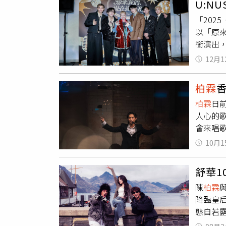
U:N
嘉賓串
「202
以及新竹
以「原來
時代」
銜演出
次登上
「愛的
供）深
12月1
具復古與
一首接
雙方還
黃偉晉
柏霖
說：「
運動風氣
柏霖
日前
懷念舞
民的歡
人心的
色。戴愛
《WE 
會來唱
場遊戲
的問題
殺；黃
10月1
頻道留
合唱〈
因
柏霖
舒華
「大家
陳
柏霖
彈自唱
降臨皇
的父母
態自若
僅有1