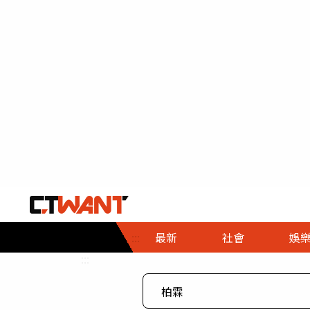
社會首頁
娛樂首頁
財經首頁
政
:::
最新
社會
娛
時事
即時
熱線
:::
直擊
大條
人物
調查
專題
３Ｃ