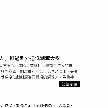
人」挺過跑外送低潮奪大獎
星方宥心今年除了首度扛下典禮主持人的重
喜與同為舞台劇演員的老公王為同台演出，夫妻
，受邀擔任戲劇類演員獎項的頒獎人，為典禮增
能安，憑藉《今晚，我想來點》榮獲最佳音樂劇
繼續閱讀
年，當時沒工作的他甚至曾上街跑外送度日，原以
萬不要放棄，因為此刻的低谷會成為未來的光。
乎正常》的細膩演技奪下女主角，她25歲去紐約發
未合作過，於是決定共同創作歌曲〈入圍者〉，
，更不忘敬業為週末即將演出的舞台劇催票，呼