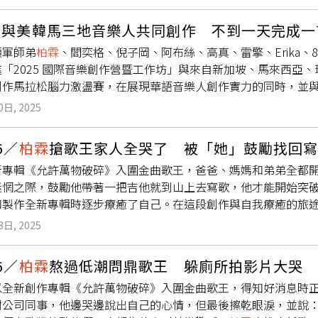
演出，眼淚不自覺落下，深深被陳意涵的演出打動。而目前正在
到暫停，歌中一句「你好嗎？」成為她對父親、也是對自己的提
幸運物？他笑說爸媽就是自己的幸運物，當天也會跟爸媽一起走
空檔，讓
柏霖
非常感動，兩人見面就送上大大的擁抱，意外曝光
內心的喜怒哀樂，將不好的情緒化作一首詩，感受生命的真實與溫
運物就是他的爸爸媽媽。（圖／楊澍攝）
安與美韓馬三地音樂人共同創作 不到一天完成一
音樂提供）
柏霖
還是舞者期間，陳意涵和演員好友們到
柏霖
擔任
的唱腔被譽為「台版怪奇比莉」，她坦言自己不善於表達情緒，
領軍師弟
柏霖
、閻奕格、倪子岡、阿布絲、高真、雷擎、Erika、8lak、
在一起，
柏霖
加入國外舞團後，陳意涵也曾前往探望，而後
柏霖
自我，專輯邀請資深製作人王治平合作，其中〈知更〉不僅成為
進「2025 國際音樂創作營暨工作坊」與來自新加坡、馬來西亞
視上看到
柏霖
，我嚇了一跳，這不就是我小時候認識的
柏霖
嗎？
」，也讓她迅速在OST領域嶄露頭角。首次推出台語專輯便一舉
創作馬拉松腦力激盪賽，在展現華語音樂人創作實力的同時，並
陳意涵表示很開心可以演出
柏霖
的MV，她說：「
柏霖
對我來說就
六項大獎的李竺芯，以「法式台語」打開耳目一新的聲音世界，笑
包括曾獲葛萊美獎殊榮的美國製作人Damon Sharpe、選秀節目《澳洲偶
能夠令你感動，可是有時候厭倦的時候去看他們跳舞，只要1秒，
由樣貌，而李竺芯也坦言最希望能奪下「年度歌曲獎」，因該獎
0日, 2025
osh Hannan，以及參與《歡迎來到王之國》、《奔向愛情》等多部
都是很直接的。很開心能來拍
柏霖
的MV，他的歌曲太有感染力，
肯定和鼓勵，也能讓她更自在的創作下去。《第36屆金曲獎頒獎典
手Adrijana，印尼新銳創作歌手Abeliano，馬來西亞全方
演得太棒了，大家一定要看〈足夠的失落〉MV。」
當天下午5點將live轉播星光大道及晚間7點的頒獎典禮，並在臺
6／
柏霖
搶歌王家人全哭了 被「她」鼓勵找回
化背景的音樂人共同合作來突破語言與市場的藩籬，並藉由融合多
LINE TODAY、LINE MUSIC官方帳號收看直播，其中LINE
新專輯《允許萬物破碎》入圍金曲歌王，爸爸、媽媽和弟弟全都
3日的創作營中迅速完成了17首完成度極高的原創歌曲，且多數
播出平台還包括中華電信MOD、新加坡StarHub「HUB都會台」
迷惘之際，鼓勵他帶著一把吉他就到山上去寫歌，他才能開始突
。全場齊聚為入圍最佳華語男歌手的
柏霖
PoLin獻上祝賀。（圖／
觀眾只要透過以上各平台皆能觀賞第36屆金曲獎頒獎典禮精采盛會
和製作全新專輯時逐步療癒了自己。在這段創作與自我療癒的旅
格、李宜玲不到一天就完成2首創作。（圖／文策院/WCM提供
日舉辦「音樂論壇」、「商務媒合會」、「商務交流會」、「金曲S
癒合〉。由戴立忍、莫允雯主演的醫療影集《院長爸爸》，從20
樂創作營暨工作坊」直言獲得「珍貴的刺激」，「常在討論過程
搜尋金曲活動官網或追蹤FB「金曲GMA」粉絲專頁。
3日, 2025
龐大傷患壓力下，陪伴年輕患者走過心理創傷，安撫家屬對未來
、更有趣。」與來自美國、韓國、馬來西亞的創作人同一組寫歌
無法說出口的委屈、撐著不倒的夜晚、以及難以解釋的情緒，正
建立起良好默契，也因此不到一天的時間就完成了一首歌，「有
6／
柏霖
熬過低潮問鼎歌王 躲廁所拍影片大哭
站在病房外不知如何堅強的家屬，和選擇用沈默面對痛苦的病人
一張專輯，正在跟團隊進一步討論。」而在創作完成後，韋禮安
以全新創作專輯《允許萬物破碎》入圍金曲歌王，得知好消息時
默守在身邊的聲音，並以民謠曲風呈現，吉他和貝斯藏進最真實
為同時參加創作營的師弟
柏霖
入圍入圍金曲歌王感到開心，他表
謝公司同事，他邊哭邊說出自己的心情，但最後擦乾眼淚，並說
旋律中喚醒。
柏霖
在詮釋這首歌曲的時候，選擇整首歌不修音，
上有更多精彩的表現。」至於
柏霖
因在參加此次國際創作營的過