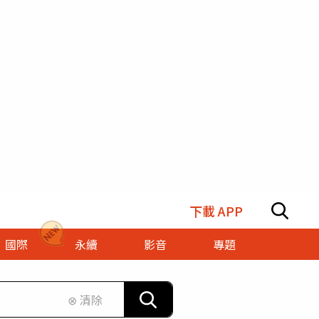
下載 APP
國際
永續
影音
專題
⊗ 清除