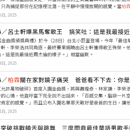
，接連演唱〈懂了〉和許久未唱的〈我的愛人〉，溫柔的歌聲療
，只為捕捉那份在記憶裡沈潛、在平靜中慢慢放開的感覺。當
柏
op練魔女團》主題曲〈Golden〉，獨特溫柔的演繹方式，獲
勁的〈崩壞〉、〈想要吐〉，接著的〈一塊小蛋糕〉，
柏霖
設計
因為玩水就是
柏霖
的兒時重要回憶，「我可以說是從小在水裡長
」？
柏霖
笑說：「大家來看演唱會就知道了。」
氣氛帶到高點，尖叫聲不止。然而接著演唱訴說遺憾的〈來不及
5日, 2025
人帶回一切的起點，有種回到子宮裡的那種漂浮感的意象。」他
歌由全場的歌迷接力唱完，唱完
柏霖
眼淚停不下來，一度離開舞
沒想到一試成主顧，我愛上游泳了！從五年級到國中，我每天早
情緒回到台上，表示：「謝謝大家幫我唱完這首歌，最近生活周
36／呂士軒爆黑馬奪歌王 搞笑吐：這是我最接
沒繼續當運動員，但我還是很愛玩水，潛水、浮潛我都喜歡，有
及時說出自己的愛，不要留下遺憾。」為了這次的演唱會，
柏霖
6屆金曲獎頒獎典禮》於今（28日）台北小巨蛋登場，今年「最佳
海裡探險。」拍攝MV時
柏霖
在水中泡了超過10小時。（圖／索
台北場演唱在歌唱比賽節目奪冠的〈Scars〉，並透露這是只在
士軒、李榮浩共同角逐，最終賽果揭曉由呂士軒獲得歌王殊榮。
小時，拍到後來冷到發抖，休息時必須趕快去熱水池讓身體回溫才
再演唱專輯中充滿療癒性的〈Miracle Eyes〉和〈How Ar
倫，這是我最接近周杰倫的樣子。」相當幽默。
的管理」，像是導演要求他在水裡往上看，但是頭不能抬太高，
歡迎的〈我會很愛你〉以及〈耳後〉，並在會後為到場的粉絲進
會瞬間讓人出戲。」而且有一幕是
柏霖
必須躺在水裡看著鏡頭，
8日, 2025
戰性，最後終於拍出寧靜又深沈的氛圍，他開心說：「當下我真
6／
柏霖
關在家對鏡子痛哭 爸爸看不下去：你
《允許萬物破碎》首度入圍金曲獎，將與蕭煌奇、林家謙、李榮
時的心情，他直呼當下完全說不出話來，「百感交集，腦袋一片
被肯定的感覺。」而且公布入圍名單那天剛好是爸爸的生日，讓
入圍的日期，當時他正在參加寫歌營，是收到師妹安吉的訊息，
1日, 2025
面開到最大聲，大家慢慢圍過來看，聽到我名字的時候直接把帽
後跑到廁所大哭，並錄製影片感謝公司的夥伴，笑說走出廁所時
奇突破挑戰饒舌與跳舞 三度問鼎最佳華語男歌手