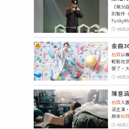
（圖／楊
《第3
人生難
別製作《
幸，一
Funky
連串的
芯、林
攝）《
06月2
TRAE
麼。」
創作歷程
去，對
金曲3
就是肯
了出來
柏霖
以
外，幕
國好聲
輕鬆攻
平、海
門，媽
張了，
驗與製作
鬆，也
獎，他
月21日
適合的
06月1
備得獎
光大道
低潮期
圍今年
「最佳
加入了
陳意
獎，情
悔。」
在家裡
柏霖
入
會不會
讚舞藝
所有盤
涵主演
我，出
多人做
此
柏霖
原來
柏
柏霖
表
手獎」
總算走
柏霖
直
月比較
的製作
面，對
06月1