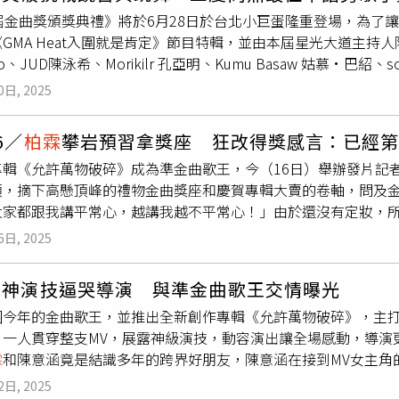
澍攝）2022年
柏霖
推出首張專輯《野蠻之荒》，當年他被看好
6屆金曲獎頒獎典禮》將於6月28日於台北小巨蛋隆重登場，為了
關，就是相當親近的家人離世，「如果當時真的有入圍，也會變
GMA Heat入圍就是肯定》節目特輯，並由本屆星光大道主持人
切的發生不是偶然。」歷經家人離開、金曲失利後，他花了近半
Mo、JUD陳泳希、Morikilr 孔亞明、Kumu Basaw 姑慕·巴
爭議事件爆發，節目只播了幾集就停播。上一張專輯不僅金曲失
鈺婷、邱淑蟬、桑布伊、
柏霖
PoLin、張淦勛 Giyu Tjulja
中國好聲音》停播對
柏霖
來說是一大打擊，坦言：「我那一年幾
0日, 2025
GO、陳以恆、陳忻玥、戴曉君Sauljaljui、蕭煌奇、羅思容、
接著他長達半年的時間沒有創作，而且拒絕朋友的邀約，整天關
與入圍心情，也將現場演唱入圍作品，讓觀眾在頒獎典禮前搶先一
他說：「不要每天跟你的狗說話了，你要跟人接觸，你是死了嗎
6／
柏霖
攀岩預習拿獎座 狂改得獎感言：已經
定》邀請金曲入圍嘉賓齊聚暢談，左起陳忻玥、魏如萱、
柏霖
Po
，「我覺得我的眼睛裡沒有光，我自認應該是一個很傑出的人，
專輯《允許萬物破碎》成為準金曲歌王，今（16日）舉辦發片記
後夥伴們也將分享鮮為人知的製作歷程，揭示作品背後的努力與
音》比賽，沒想到節目竟然停播。（圖／索尼音樂提供）就在最
頂，摘下高懸頂峰的禮物金曲獎座和慶賀專輯大賣的卷軸，問及
大富、高潮（林志仁），以及入圍「最佳單曲製作人獎」的呂士
媽一看到他就說：「哥哥你看起來好污濁喔，要不要去山上走走
大家都跟我講平常心，越講我越不平常心！」由於還沒有定妝，
觀點，讓觀眾更全面理解幕後工作者對音樂作品所投注的專業與熱情
真的成功創作出新歌，成為他再度投身音樂的開端。之後
柏霖
打
對「紅毯第一帥」也沒有太大的企圖心，「沒有刻意要爭，只希
下午1點到4點、6月22日下午1點到3點，於臺灣電視台播出，敬請
歌曲，甚至一度想放棄創作，打算請公司直接收歌給他唱，幸好
6日, 2025
感言，笑說每天都在改內容，目前已經來到第7個版本，但因為有
主持人陳明珠（左）及黃偉晉（右）主持。（圖／台視提供）睽
的
柏霖
足不出戶，連爸爸都看不下去，後來聽媽媽的話獨自到山
的金曲歌王。（圖／趙文彬攝）歌王頒獎時會有入圍者出現在螢
華語男歌手獎」，專輯記錄他在疫情後對人生的體悟與轉變：「
新專輯的企劃，並寫出〈允許萬物破碎〉的歌詞，才讓
柏霖
真正
涵神演技逼哭導演 與準金曲歌王交情曝光
緒也要控管，「但這個演不出來，從最根本的心態去調整，因為
他希望音樂能成為陪伴與保護的力量，這次更首度挑戰饒舌與跳
喝水，看著水杯突然冒出「這麼易碎的東西，為什麼我們每次都
圍今年的金曲歌王，並推出全新創作專輯《允許萬物破碎》，主打
擔心情緒失控大哭？他笑說：「絕對會暴哭，我是非常感性的人
驚人，而蕭煌奇已經有過多次入圍、得獎經驗，他笑說：「參加
子都打破，直呼：「有夠爽！」事後他與李格弟分享，對方回答
，一人貫穿整支MV，展露神級演技，動容演出讓全場感動，導演
專輯真的是滿難的事情 。」近期演藝圈閃兵風波鬧得沸沸揚揚，
出這麼有特色的專輯。」同樣身為金曲常客的魏如萱，今年帶著
終於找回過往對音樂的熱情，並用靈魂演繹新專輯的作品。受到
霖
和陳意涵竟是結識多年的跨界好朋友，陳意涵在接到MV女主角
示不方便發表看法，但他分享了自己當兵的經驗，提到當時交到了
，魏如萱表示：「珍珠名字很漂亮圓潤，加上刑這個字就有一點
出低潮。（圖／楊澍攝）金曲獎已經進入倒數階段，
柏霖
說比起
呼「太感謝」。在MV中，陳意涵展現超強演技，一舉一動都能感
辛苦，笑說：「我抽到水平計算兵，都在教室裡吹冷氣算數學。
過程，這次首度挑戰饒舌，並邀請好友楊祐寧合作，而專輯中獻
鏡頭有恐懼症，之前花了兩小時跟攝影師一起找我的角度，看要
2日, 2025