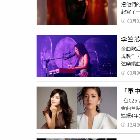
把他們
籲大家
起寫了
一人分
歌〈入
包容他
03月3
霖
表示
發力奪
和弦，然
母親，
李竺
老師就
音設計獎
金曲歌后
在錄音
誠 再現
規製作
那種「
南人劇團
弦樂編
不是輸
欣 盜火
同台激
值得被
劇 最佳
03月3
唱
柏霖
朋友，
男演員獎
供）節
時光，
曾睿琁 
「軍中
紅、因 
新蹲馬
《FAM
《202
演唱了
士比亞
金曲台
台南〉。
連續4年
的經典
陪伴全
具歷史
12月2
讓不同
美詮釋
演出，