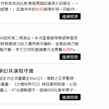
合作對我來說比較像是兩個認識很久的朋友，一
幕。（圖／臺北戲劇獎）戲劇類獎項，在獨角戲中
的感覺。」認識多年的
柏霖
與陳忻玥一同創作新
，他領獎時告白母親「媽，我愛你！」謝謝媽媽
曲製作人陶山、金曲推手張簡君偉聯手作曲，
柏
徐堰鈴，則憑藉《蘑菇》中揮灑自如的魅力與爆
繼續閱讀
然地去發展，「那時候在亂彈之際先下了一個
了生命中無法避免的痛與愛，這個獎屬於每一位
覺地唱出了第一句副歌旋律。我、張簡君瑋、陶山
得獎名單 (含特別貢獻獎得主)最佳影像／聲
來的能量，迅速合力完成這首歌。
柏霖
和陳忻玥
王嘉明《女王的名字》最佳服裝造型設計獎 趙天
y TERA迎來第二場演出。本次盛會展現華語樂壇頂
度修飾，而是像一段真實發生過的對話，特別將
劇場《八月，在我家》最佳舞台設計獎 李
柏霖
台
師將預算傾力投入優秀樂手編制，並親自操刀管
斂的方式去表達遺憾。
柏霖
也表示「入圍」從來
叫我成功：藝術界歸來的兒子》最佳編劇獎 張加
亮點不斷，李竺芯特別邀請實力派男聲
柏霖
PoLin
進彼此的人生，那些沒有走到最後的片刻，依然
集音樂劇場《今晚，我想來點》翻轉の人生音樂
的生命力震撼，極度渴望音樂交流。當天兩人合
：「一起拍攝的時候，很像見到一個很久不見的
NEXT TO NORMAL近乎正常》最佳戲劇類
繼續閱讀
in同台飆歌。（圖／果核音樂玫瑰森林農場提
程中，
柏霖
坦承多少會想起去年金曲入圍的那段
景翔演劇團《蘑菇》最佳導演獎 洪千涵、洪唯堯、
將進酒〉教學橋段，李竺芯也將近年在網路上爆
希望生活和我個人的各方面都更穩。而那需要重
 特別貢獻獎 吳靜吉最佳獨立精神獎 明日和合製作所
》夢幻共演陪守歲
皮擦》搬上舞台。她幽默向粉絲喊話預約，這次僅
演 《別叫我成功：藝術界歸來的兒子》最佳戲劇獎 莎
集結全方位流量霸主Marz23、情歌之王李聖傑、
最具音樂份量的高潮，莫過於安可曲〈巷仔內的
書盡、《大嘻哈時代2》總冠軍阿跨面，以及
兩年沉澱，前奏特別融入了台灣音樂前輩許石老師
藝人、47位運動選手、超過600位青年學子，
打擊，搭配鍾興民大師彈奏鋼琴，完成了一場極
E ARE》為每一段演出量身打造專屬內容，
的「仙仔」同台飆音樂，既興奮又充滿壓力，完
繼續閱讀
讓表演不只是被放在同一個舞台上的「拼盤式」
舌與金曲歌后黃妃夢幻共演，美麗本人擔任開場