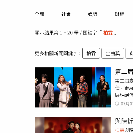
人物
汽車
全部
社會
娛樂
財經
專欄
房產新勢力
顯示結果第 1 ~ 20 筆 / 關鍵字「
柏霖
」
更多相關新聞關鍵字：
柏霖
金曲獎
第二
第二屆
任，更
展現絕
添傳承
07月0
類男演
為自己
與陳
榮獲最佳
柏霖
與
展、4