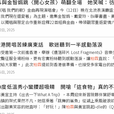
US與金智娟跳〈開心女孩〉萌翻全場 她笑喊：彷
聯段落節奏，卜學亮、阿跨面、草屯囝仔接力登台，攜手孕育許
5《唱 我們的歌》金曲再現演唱會」今（12日）晚在北流表演
青年國樂團、SIBONGIE嬉班子樂團，共同展現突破框架界
我們現在還愛著」為主題，邀集金智娟、戴愛玲、Bii畢書盡、黃偉
，由兩大玉女掌門人方季惟、陳明眞領銜演出，透過精心打造的
，以獨唱與限定合作重新詮釋22首經典金曲，帶領觀眾重返愛情
《WE ARE》舞台的徐懷鈺，攜手日本神祕嘉賓，帶來跨世代、
領悟」六大章節鋪陳，結合仿「老三台大樂隊」設計的三層階梯
受全家大小喜愛的KTV段落，將再度掀起收視高潮，由李聖傑、
2日, 2025
新潮的「音樂愛情故事」。其中最受矚目的跨世代合作，是金智娟
一首的男女對唱金曲，讓觀眾在吃完年夜飯後，一起高歌熱唱、
同步跳起可愛舞步，讓金智娟笑稱「彷彿重回18歲」。被問到重
、黃霆睿，也將結合島嶼四季變換和紙雕藝術等視覺設計，與交
香港開唱苦練廣東話 歌迷聽到一半感動落淚
那我選偉晉！」金智娟與U:NUS合唱〈開心女孩〉。（圖／讀
提升，及台灣選手在國際賽事上屢創佳績，《WE ARE》特別規
受邀第一次前進香港，舉辦《遺落碎片 Lost Fragments
台上一起唱的安全感」，但也笑回是否懷念五堅情其他團員？他
呼與喝采，以熱血激昂的歌曲，炒熱年夜飯桌上的氣氛。至於每
歌聲征服全場粉絲，更有忠實粉絲聽到感動落淚，讓
柏霖
直說：
玲則與畢書盡獻唱經典對唱曲〈志明與春嬌〉，PoLin
柏霖
更一
ARE》舞台的徐懷鈺，攜手日本神祕嘉賓，帶來跨世代、跨樂種
歌給大家聽。」此次
柏霖
提前到香港做準備，也接受多家電台的
一場夢〉，勾起個人成長記憶。此外，金智娟演唱〈飄洋過海來
，對他的歌曲比較陌生，沒想到電台的DJ不只常播放他的歌曲，
偉晉挑戰〈陰天〉與畢業歌〈祝你一路順風〉；U:NUS則以〈
5日, 2025
言，表示非常喜歡他的歌曲，
柏霖
聽了之後直呼：「真的好感動
張三的歌〉揭開序幕，並以〈愛的代價〉劃下句點，讓90年代金
的歌聲感動落淚。（圖／索尼音樂提供）為了這場演出，
柏霖
特
10度低溫秀小蠻腰超吸睛 開嗆「這食物」真的
好，很開心在這邊跟大家見面，很喜歡吃叉燒包、菠蘿包，食物
與黃宣主持《出去一下What A Trip》，本周迎來新冒險夥伴葉舒
，展現多元音樂才華，也特別演唱在《聲林之王3》比賽時獲得好
后鎮的架式果然不凡，她搭乘著「跳舞的鯊魚」從湖上乘風破浪
也開心隨行，尤其爸爸是第一次到香港，笑說：「興奮到晚上睡
露出甜美笑容的她直呼：「好玩！」陳
柏霖
與黃宣跳起i-dle的
0度的氣溫下只穿著薄針織外套、白上衣、牛仔褲，還露出一截小