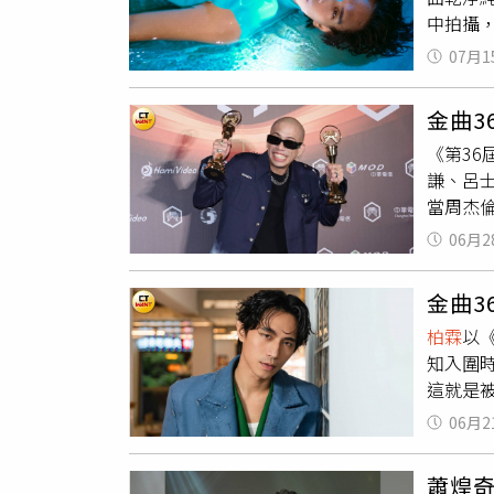
的方式
中拍攝
《K-p
奏感強
興奮，
上演唱
動，將
07月1
可以把
落，副
營，「
收拾好
金曲
來雖然
愛，要
《第3
電筒在
霖
特別在
謙、呂
過10
曲目。他
當周杰
「呼吸
來大受
覺真的
06月2
很有挑
金曲3
柏霖
以
知入圍
這就是
錯公布
06月2
電視前
緒，最
蕭煌