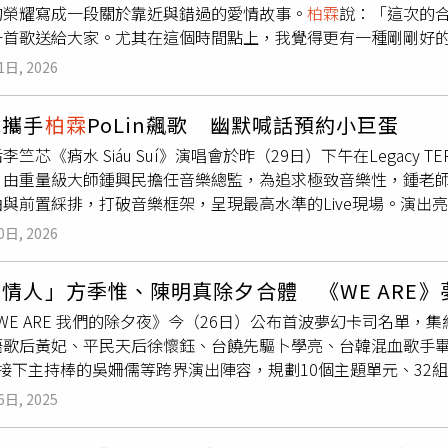
的榮耀寫成一段關於靠近與錯過的愛情故事。
柏霖
說：「這次的
儘量下架剩餘的1000張票。第二屆臺北戲劇獎頒獎典禮完美落
一首歌送給大家。尤其在這個時間點上，我覺得更有一種剛剛好
飾近20個角色的林子恆，以《灰男孩》抱回最佳戲劇類男演員獎
圍者〉。（圖／索尼音樂提供）〈入圍者〉由
柏霖
、陳忻玥與金
這個任性的孩子做夢做了快20年。而榮登最佳戲劇類女演員獎的
1日, 2026
4人在創作時沒有刻意去設定這首歌一定要長什麼樣子，就是很自
獎，她特別將榮耀歸於楊景翔演劇團團隊，並感性表示劇中探討
後大家在丟想法的時間裡，Vicky（陳忻玥英文名）突然很直
並熱情邀請觀眾今年九月一起走進水源劇場相聚。第二屆臺北戲劇獎
芯攜手
柏霖
PoLin飆歌 幽默喊話預約小巨蛋
一起說『哇！這個好、這個好』。」之後他們順著陳忻玥釋放出
 聲音設計柯智豪、林芳宜 莎士比亞的妹妹們的劇團 魏海敏✕
李竺芯《痟水 Siáu Suí》演唱會於昨（29日）下午在Legac
過程中，也刻意保留彼此聲音中的脆弱與呼吸感，讓情緒不被過
劇團《落人之家》 最佳燈光設計獎 鄧振威 綠光劇團 綠光世界
，由重量級大師鍾興民擔任音樂總監，為追求極致音樂性，鍾老
已經盡力了，卻仍然無法留下來」的情緒，收進聲音裡，用更內
《水中之屋》 音樂劇傑出創作者獎 作曲張清彥 嚎哮排演《別
曲與前置綵排，打破音樂框架，呈現最高水準的Live現場。演出
贏的分界，而是一段曾經靠近的證明，無論是站上舞台，還是走
劇團《隔壁房間的大象》 最佳音樂劇類男演員獎 宮能安 唱歌
盪火花。李竺芯讚譽其為「獨角獸王子」，透露曾被他靈魂深處
記住。錄音完成後，
柏霖
和陳忻玥一起拍攝視覺和MV，
柏霖
直說
音樂劇類女演員獎 張雅涵 活界創造股份有限公司 百老匯搖滾音樂劇《
0日, 2026
的代表作，展現極佳默契。李竺芯特別邀請實力派男聲
柏霖
PoL
然後一起完成一個作品，那個感覺其實滿妙的。」在這籌備的過
 林子恆 同黨劇團《灰男孩》 最佳戲劇類女演員獎 徐堰鈴 楊
目編排上同樣展現深厚底蘊，除了帶來充滿文化氣息的台語版〈
「明明沒有隔很久，卻會覺得那好像已經是很久以前的事情了。
明日和合製作所《FAMILY TRIANGLE：二生三，三生萬物》
情人」方季惟、陳明真除夕合體 《WE ARE
KTV 視覺獨特而被封為「小擦擦」的迷因神曲《誰偷走我的橡
步。」
ILY TRIANGLE：二生三，三生萬物》 最佳音樂劇獎 嚎哮排
6 WE ARE 我們的除夕夜》今（26日）公布首波夢幻卡司名單，
「短板」，完整版本未來在小巨蛋舞台為大家完整呈現。演唱會
的妹妹們的劇團 魏海敏✕王嘉明《女王的名字》
語歌后黃妃、平民天后徐懷鈺、台饒先驅卜學亮、台韓混血歌手畢
這首李竺芯於 2023 年在《音樂主理人》發表的創作，歷經
接下主持棒的吳姍儒等跨界演出陣容，規劃10個主題單元、32組
〈安平追想曲〉，並重磅邀請「台灣鼓王」黃瑞豐老師親臨現場
家大小一起守歲迎新年。文總秘書長李厚慶說明，邁入第四屆的《W
傳承意義的神級合奏。李竺芯感動地表示，能與兩位音樂界頂尖
6日, 2025
世代、不同背景的觀眾，都能在除夕夜找到屬於自己的共鳴，也
了這首歌曲跨越時代的意義。
而是真正為「這一夜」而存在。節目開場安排氣勢磅礴的台灣饒