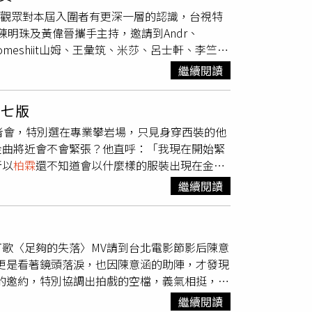
能入圍，最後卻摃龜，不過那時他正處於另一個
讓觀眾對本屆入圍者有更深一層的認識，台視特
成不知道該開心嗎？會很尷尬，現在想想也很慶
陳明珠及黃偉晉攜手主持，邀請到Andr、
年的時間準備《中國好聲音》的比賽，但卻因一
紹、someshiit山姆、王彙筑、米莎、呂士軒、李竺
利，當時
柏霖
也歷經家人離世之痛。（圖／楊澍
viya、黃子軒、楊淑喻（吉那）、楊肅浩、粹垢
乎沒有工作，沒什麼累積，不知道在瞎忙什
繼續閱讀
鄭雙雙、魏如萱等26組入圍嘉賓齊聚一堂，不僅暢談
在家裡，身旁只有狗狗陪伴，就連爸爸都看不下
探本屆入圍者的音樂魅力。《GMA Heat入圍
？」某天他在家裡看著鏡子中的自己，忍不住哭
第七版
Lin、呂士軒、蕭煌奇。（圖／台視提供）此
為什麼現在活得這麼落魄？」
柏霖
認真準備《中
者會，特別選在專業攀岩場，只見身穿西裝的他
心血，集結了入圍「最佳專輯製作人獎」的王治
低潮時，
柏霖
選擇回到家鄉宜蘭，還沒進到家
金曲將近會不會緊張？他直呼：「我現在開始緊
軒、呂尚霖、于傳勇、金智湖，共同交流創作經
？」他便聽了媽媽的建議，獨自一人到山上放
所以
柏霖
還不知道會以什麼樣的服裝出現在金曲
，《GMA Heat入圍就是肯定》節目將於6
起精神，與公司討論新專輯，不過他一直寫不出
望造型大家看了舒服就好。」不過他已經開始準
鎖定。《GMA Heat入圍就是肯定》由本屆星
公司沒有照做，而是相信他能寫出好作品。陷入
繼續閱讀
秒數限制，若是能上台可能會再刪減。
柏霖
入
違三年，蕭煌奇以專輯《沒事的》第三度問鼎
上散心。（圖／楊澍攝）直到知名作詞人李格弟
幕上的橋段，
柏霖
說老闆有叮嚀他，就算沒得
很多事都改變了，想做就趕快去做，不要後
走出低谷，他透露看了此曲的歌詞後，有一天他
我也覺得入圍即是肯定。」若是到時真的上台，
舞，展現勇於突破的決心，記舞速度更被老師大
要小心翼翼」的想法，接著他便把水杯還有家裡
歌〈足夠的失落〉MV請到台北電影節影后陳意
，這張專輯真的不容易，謝謝索尼老闆願意相信
金曲獎就像參加舞林大會，讓我發現原來有這麼
：「爽嗎？你應該知道這首歌要怎麼唱了。」自
更是看著鏡頭落淚，也因陳意涵的助陣，才發現
王大陸、陳零九、威廉等人今被起訴，談到此事
第八張專輯《珍珠刑》再度角逐「最佳華語女歌
李格弟的影響，
柏霖
將家中的杯子盤子都打碎，
的邀約，特別協調出拍戲的空檔，義氣相挺，讓
很不錯的朋友，服4個月兵役的他覺得前兩個
反差。」形容專輯像珍珠一樣，是很痛苦很刺激
頒獎，走紅毯更讓他緊張，「我比較擅長動態畫
受到她的傷心欲絕，全場為之動容，導演更是看
」
柏霖
分享服兵役時的趣事。（圖／趙文彬攝）
給已故父親的〈你還是你嗎〉，錄製時讓她唱到
怎麼呈現比較自然，怕笑起來會很僵。」至於會
繼續閱讀