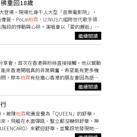
彿重回18歲
多嘻哈音樂人的台大嘻研社、政大黑人音樂社，
廳盛大登場，現場化身千人大型「音樂電影院」，
限的台饒能量；接著帶領觀眾沉浸回憶漩渦「玉女
晉、PoLin
柏霖
、U:NUS六組跨世代歌手領
懷舊場景與氛圍，回到那段純真幸福的時光。首
六階段的悸動與心碎。演唱會以「愛的邂逅」至
跨樂種，最驚喜華麗的盛大演出。（圖／文總提
式復古舞台，同時加入電子合成器音色，營造兼
艾薇、
柏霖
PoLin、閻奕格擔任白金級導唱，獻上
繼續閱讀
與U:NUS合唱她30多年前的〈開心女孩〉，
消耗熱量；顏值與唱功兼具的畢書盡、邱鋒澤、
回青春理想型會選誰，她害羞牽起黃偉晉的手笑
響樂團共同譜出福爾摩沙的壯闊之美。呼應全民
者提供）黃偉晉此次沒有與他人合唱，他坦言「很
劃Marz23、徐展元帶領運動小將登台，接受全
》音樂分享會，首次在香港與粉絲直接接觸，他以憾動
笑回：「又不死了，幹嘛懷念人。」展現幽默本
年觀眾引頸期盼的「國際共演」，則由首次登上
「能來香港開唱真的非常興奮，希望能有更多機
連帶來三組限定共演，包括與U:NUS合唱〈一
，最驚喜華麗的盛大演出。
訪問，原本
柏霖
有些擔心香港的朋友會因為語言
看你〉、〈你是我所有的回憶〉掀起全場回憶
還告訴他每次播都會有很多歌迷在電台的社群或
對面的女孩看過來〉注入青春氣息。演唱會在全場
繼續閱讀
，感受到大家對我的鼓勵，很感謝大家。」粉絲
曲於今夜跨世代再度迴響。
別練習了廣東話，向來到現場的歌迷打招呼，
不行
都很好吃！」逗樂全場歌迷。隨後他背起吉他自
華。被陳
柏霖
和黃宣譽為「QUEEN」的舒華，
評、金曲歌后莫文蔚的經典歌曲〈愛〉。
柏霖
前來，飛艇在水面彈跳、豎立都沒嚇倒舒華，神
不著覺，自己跑去吹風喝啤酒，很開心。」
〈QUEENCARD〉來歡迎舒華，並驚訝地發現她在
蠻腰。舒華不解地看著兩位穿厚外套、戴手套、