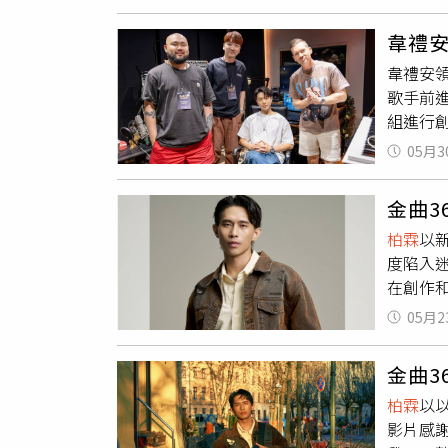
著她的
一半哭
帶什麼
拍戲的
能正視
說，幸
韋禮
／索尼
迷幻感
韋禮安
常常玩
真實的
歌手前
「在電
曲人獎
組進行
動！」
獎」等
話！其中
人真的
險與自
05月3
的歌手J
感動，
極大的
創作女歌
陳意涵
台視將於
金曲3
不同文
可以透過
柏霖
以
在短短
擇。其他
度陷入
入市場
出。全球
在創作
絲、閻奕
日至27
尾曲〈
國際音
關訊息請
05月2
院長在
更自由
繪那些
順暢而
金曲3
人員、
錄進下
柏霖
以
間，默
作，更
影片感
遺憾在
在舞台