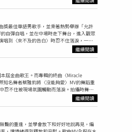
繼續閱讀
。黃宣（左起）、陳
柏霖
、舒華品嘗皇后鎮有名
普湖的美景：「昨天一到這邊真的被嚇到，太漂
示平時在韓國會自己下廚：「會煮一些中式或韓
金曲獎最佳華語男歌手，並乘著熱勢舉辦「允許
」，甚至只是聽到「芋頭」兩字就斬釘截鐵大
琴的自彈自唱，並在中場時走下舞台，進入觀眾
，兩人還聯手強烈表態「芋頭不該進火鍋」。看
演唱到〈來不及的告白〉時忍不住落淚，一度
小聲反駁：「不要學他們。」完成紐西蘭北島的
說：「自己怎麼寫了一首那麼好哭的歌。」距離
雖然常講幹話，但很懂表達自己，跟他『出去一
繼續閱讀
走到鋼琴前坐下，靜靜地演奏起〈沒能夠愛〉，
與對方相遇，所以就如同
柏霖
對我說過的，享受
魔〉，他一展國際舞者的舞姿，旋轉著離開鋼
場跟著大合唱後，他正式和觀眾打招呼，看到滿
金曲歌王。而專輯的終曲〈Miracle
，觀眾的尖叫聲，讓
柏霖
展露笑容說：「這是新
國際知名舞者蔡雅鈞將〈沒能夠愛〉MV的舞蹈重
席，他站上椅子，以更靠近歌迷的方式演出。
中忍不住被現場氛圍觸動而落淚。拍攝時舞蹈
ney〉、〈好像被一支箭矢跟蹤〉等高難度歌
洗禮，也是歌曲想傳遞的核心，「眼淚讓我們看
一步一步走進觀眾席，歌迷不停尖叫但也非常有
繼續閱讀
終將過去，而真正重要的，是你選擇以什麼樣的
接連演唱〈親密平行〉和專輯同名單曲〈允許萬
成員都急問：「有拍到嗎？」公認
柏霖
的眼淚讓
來才知道破碎才是我們最真實的樣子。就像我剛
霖
投入演唱會的籌備中，曾在演唱會上以吉他
想著要如何補足這一塊，後來發覺我上台好好的
〉唱出無聲的重逢，並學會放下和好好地說再見，編
此他只要有空就會瘋狂地練琴，笑說：「練到幾
霖
家的客廳，他以吉他演奏、唱歌給家人和朋友
頻率，讓情緒得到釋放和安慰。歌曲MV全程在水
粉絲要求下，
柏霖
也翻唱了目前最紅的話題電影