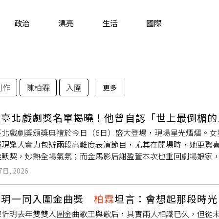
寵物
政治
漂亮
生活
國際
運勢
運動
梅酒
創作
陳柏霖
入圍
更多
屆臺北戲劇獎名單揭曉！他曾自認「世上最倒楣的
臺北戲劇獎頒獎典禮於今日（6日）盛大登場，現場星光熠熠。女
展現驚人實力包辦兩段高難度表演節目，尤其在開場時，她更驚
佳默契，炒熱全場氣氛；而金馬影后謝盈萱本次也重回劇場娘家
意義。在備受矚目的演員獎項部分，獲得評審盛讚風格多變的宮
7日, 2026
員獎，他在台上領獎時，提及2021年疫情是劇場人最痛苦的一
是最倒楣的人，如今卻幸運摘獎，他也呼籲所有身處低谷的人千
忻玥一同入圍金曲獎
柏霖
坦言：會想起那段時光
音樂劇類女演員獎的張雅涵，則以《NEXT TO NORMAL近
陳忻玥去年雙雙入圍金曲歌王與歌后，其實兩人相識已久，但從
3歲才回台的她幽默自嘲是「台灣最老的新人」，除了向家人致謝