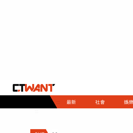
社會首頁
娛樂首頁
財經首頁
政
:::
最新
社會
娛
時事
即時
熱線
:::
直擊
大條
人物
調查
專題
３Ｃ