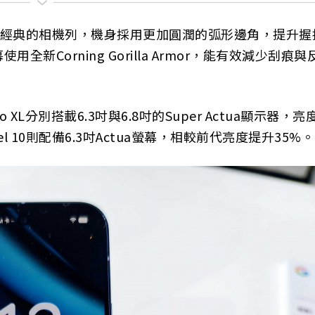
延續了經典的相機列，機身採用更加圓潤的弧形邊角，提升握
Corning Gorilla Armor，能有效減少刮痕與
 Pro XL分別搭載6.3吋與6.8吋的Super Actua顯示器，亮
 10則配備6.3吋Actua螢幕，相較前代亮度提升35%。