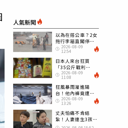
圖
人氣新聞
以為在搭公車？2女
拖行李箱直闖停機
2026-08-09
坪「揮手攔機」
12:54
荒謬影片曝網傻眼
日本人來台狂買
「35公斤戰利
2026-08-09
品」 連拜拜用紅
11:08
盤、「小心地滑」
告示牌也帶回家
狂風暴雨灌進陽
台！他內褲竟遭颱
2026-08-09
風吹走 陳世軒神
13:26
回1句笑翻上萬網友
丈夫怕痛不肯結
紮！人妻連生3孩
控遭家暴淚喊：真
2026-08-08 15:52