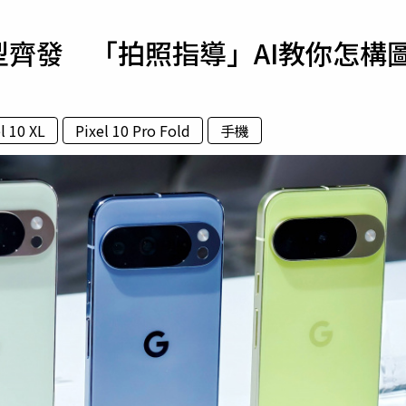
寵物
系列4機型齊發 「拍照指導」AI教你怎構
運勢
運動
梅酒
l 10 XL
Pixel 10 Pro Fold
手機