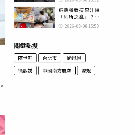
的好累
飛機餐發這果汁爆
「廁所之亂」？乘
客崩潰：差點丟大
2026-08-08 15:53
臉 醫揭3類人別亂
喝
關鍵熱搜
陳世軒
台北市
颱風假
徐熙娣
中國南方航空
違規
求。