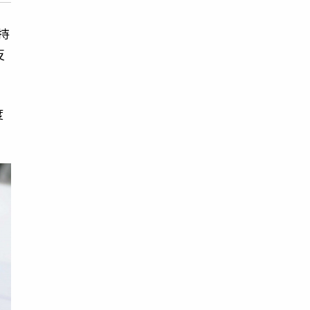
持
反
度