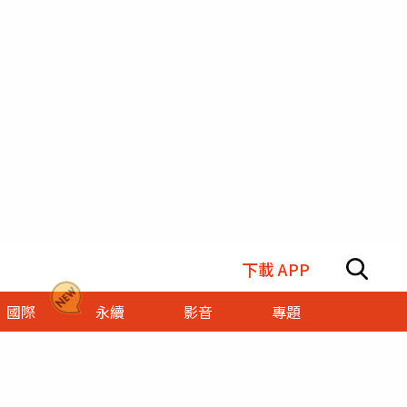
下載 APP
國際
永續
影音
專題