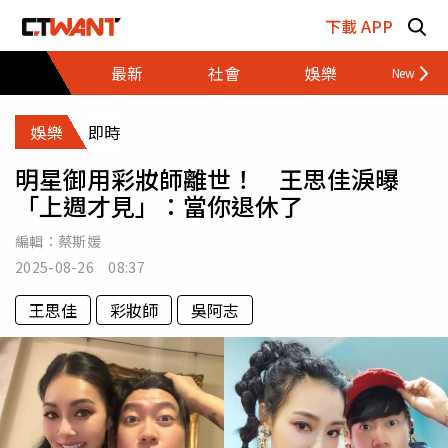
跳至主要內容區塊
下載 APP
最新
社會
娛樂
財經
娛樂
即時
明星御用彩妝師離世！ 王思佳淚曝
「上週才見」：當你退休了
編輯：
蔡斯媛
2025-08-26 08:37
王思佳
彩妝師
吳阿志