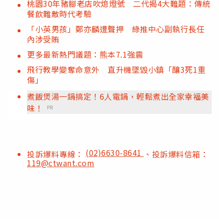
桃園30年豬腳老店吹熄燈號 二代揭4大難題：傳統
餐飲難敵時代考驗
「小英男孩」鄭亦麟遭聲押 綠推中心副執行長任
內涉受賄
更多最新熱門議題：熊本7.1強震
飛行教學變奪命意外 直升機墜毀小鎮「釀3死1重
傷」
煮飯煲湯一鍋搞定！6人電鍋，輕鬆煮出全家幸福美
味！
PR
(02)6630-8641
投訴爆料專線：
、投訴爆料信箱：
119@ctwant.com