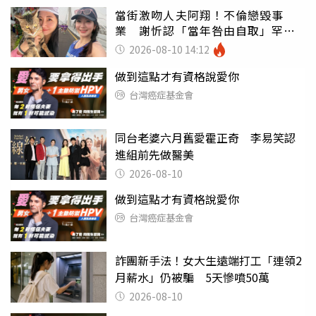
當街激吻人夫阿翔！不倫戀毀事
業 謝忻認「當年咎由自取」罕吐
心聲
2026-08-10 14:12
做到這點才有資格說愛你
台灣癌症基金會
同台老婆六月舊愛霍正奇 李易笑認
進組前先做醫美
2026-08-10
做到這點才有資格說愛你
台灣癌症基金會
詐團新手法！女大生遠端打工「連領2
月薪水」仍被騙 5天慘噴50萬
2026-08-10