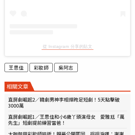
從 Instagram 分享的貼文
王思佳
彩妝師
吳阿志
相關文章
直屏劇崛起2／韓劇男神李相燁跨足短劇！5天點擊破
3000萬
直屏劇崛起1／王思佳和小6歲丫頭演母女 愛雅尪「萬
先生」短劇提前練習當爸！
大咖御用彩妝師猝逝！親哥公開死因 拐拐淚嘆：謝謝