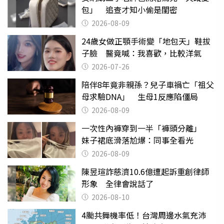
包」 追查才知小偷是閨密
2026-08-09
24歲女做正顎手術變「地包天」鞋拔
子臉 醫竟喊：我喜歡，比較洋氣
2026-07-26
陪伴8年竟非親孫？兒子車禍亡「祖父
母求驗DNA」 生母1反應陷僵局
2026-08-09
一次性內褲穿到一半「褲頭分離」
妹子裙底滑落尬爆：同事全看光
2026-08-09
陳昱瑄詐慈濟10.6億遭起訴重創律師
形象 全律會說話了
2026-08-10
4颱共舞機率低！台灣周邊水氣充沛