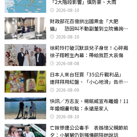
「2大階段影響」慎防豪、大雨
2026-08-10
財政部花百億拱出國票金「大肥
貓」 恐因叫不動副董到立院備詢惹
議
2026-08-10
徐莉玲打破沉默談兒子身世！心碎揭
徐子翔輕生內幕：帶給我巨大哀傷
2026-08-08
日本人來台狂買「35公斤戰利品」
連拜拜用紅盤、「小心地滑」告示牌
也帶回家
2026-08-09
快訊／方志友、楊銘威宣布離婚！11
年婚姻畫句點：永遠是家人
2026-08-10
亡妹慘遭公公毒手 表姊憶父親節前
夕：小舅舅仍到殯儀館陪她說話