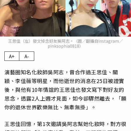
王思佳（左）發文悼念好友吳阿志。（圖／翻攝自Instagram／
pinksophia0818）
A+
A-
演藝圈知名化妝師吳阿志，曾合作過王思佳、關
穎、李佳薇等明星，而他逝世的消息在25日被證實
後，與他有10年情誼的王思佳也發文寫下對好友的
思念，透露2人上週才見面，如今卻驟然離去，「願
你的退休世界歡樂無比、無牽無掛」。
王思佳回憶，第1次邀請吳阿志幫她化妝時，對方很