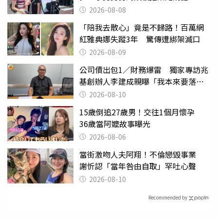
2026-08-08
「陪我去散心」竟是不歸路！百萬網
紅雅典娜失蹤3年 驚傳遭綁架滅口
2026-08-09
公司債出包1／財務爆雷 獨家專訪兆
基創辦人李建成親曝「我本來要落
跑」
2026-08-10
15歲倒追27歲男！交往1個月懷孕
36歲當阿嬤故事曝光
2026-08-06
當街激吻人夫阿翔！不倫戀毀事業
謝忻認「當年咎由自取」罕吐心聲
2026-08-10
Recommended by