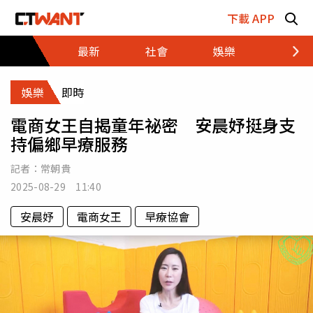
跳至主要內容區塊
下載 APP
最新
社會
娛樂
財經
娛樂
即時
電商女王自揭童年祕密 安晨妤挺身支
持偏鄉早療服務
記者：
常朝貴
2025-08-29 11:40
安晨妤
電商女王
早療協會