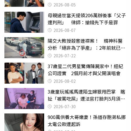
2026-08-05
母親過世當天提領206萬辦後事「父子
遭判刑」 律師：搶錢先下手是罪
2026-08-07
陽交大教授殺害連襟案！ 精神科醫
分析「絕非為了爭產」：2年前就已言
行詭異
2026-07-22
37歲星二代男星驚傳陳屍家中！經紀
公司證實 2個月前才與父開演唱會
2026-08-02
3歲童玩搖搖馬遭陌生婦狠甩巴掌 瞎
扯「被罵吃屎」遭法官打臉判5月須入
監
2026-07-30
900萬供養大哥嫩妻！孫道存胞弟私挪
太電公款遭起訴