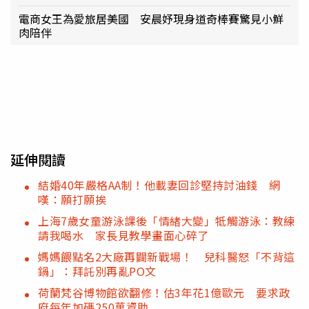
電商女王為愛旅居美國 安晨妤現身道奇棒賽驚見小鮮
肉陪伴
延伸閱讀
結婚40年嚴格AA制！他載妻回診堅持討油錢 網
嘆：願打願挨
上海7歲女童游泳課後「情緒大變」牴觸游泳：教練
請我喝水 家長見教學畫面心碎了
媽媽餵點名2大廠再闢新戰場！ 兒科醫怒「不背這
鍋」：拜託別再亂PO文
荷蘭梵谷博物館欲翻修！估3年花1億歐元 要求政
府每年加碼250萬資助