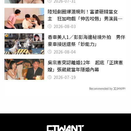
2026-07-31
陸短劇圈爆潛規則！富婆砸錢當女
主 狂加吻戲「伸舌咬唇」男演員崩
潰
2026-08-03
香車美人1／彭彭海邊秘境外拍 男伴
豪車接送還祭「鈔能力」
2026-08-04
吳宗憲突認離婚12年 起底「正牌憲
嫂」張葳葳當年隱婚內幕
2026-07-19
Recommended by