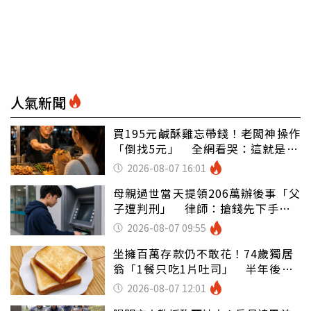
人氣新聞
買195元鹹酥雞忘帶錢！老闆神操作
「倒找5元」 全網看哭：這就是台
灣
2026-08-07 16:01
母親過世當天提領206萬辦後事「父
子遭判刑」 律師：搶錢先下手是
罪
2026-08-07 09:55
坐擁百萬存款仍不敢花！74歲獨居
翁「1餐只吃1片吐司」 半年後暴
瘦嚇壞女兒
2026-08-07 12:01