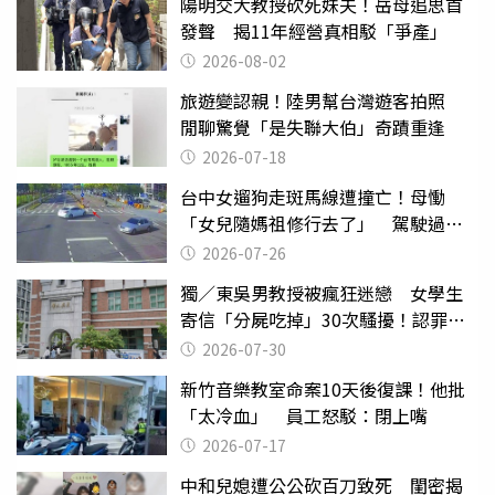
陽明交大教授砍死妹夫！岳母追思首
發聲 揭11年經營真相駁「爭產」
2026-08-02
旅遊變認親！陸男幫台灣遊客拍照
閒聊驚覺「是失聯大伯」奇蹟重逢
2026-07-18
台中女遛狗走斑馬線遭撞亡！母慟
「女兒隨媽祖修行去了」 駕駛過失
致死判9月
2026-07-26
獨／東吳男教授被瘋狂迷戀 女學生
寄信「分屍吃掉」30次騷擾！認罪免
關
2026-07-30
新竹音樂教室命案10天後復課！他批
「太冷血」 員工怒駁：閉上嘴
2026-07-17
中和兒媳遭公公砍百刀致死 閨密揭