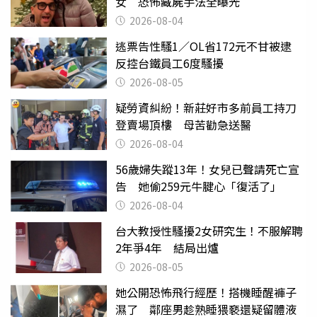
女 恐怖藏屍手法全曝光
2026-08-04
逃票告性騷1／OL省172元不甘被逮
反控台鐵員工6度騷擾
2026-08-05
疑勞資糾紛！新莊好市多前員工持刀
登賣場頂樓 母苦勸急送醫
2026-08-04
56歲婦失蹤13年！女兒已聲請死亡宣
告 她偷259元牛腱心「復活了」
2026-08-04
台大教授性騷擾2女研究生！不服解聘
2年爭4年 結局出爐
2026-08-05
她公開恐怖飛行經歷！搭機睡醒褲子
濕了 鄰座男趁熟睡猥褻還疑留體液