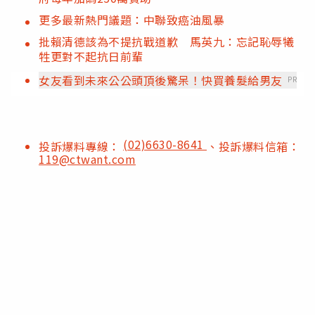
更多最新熱門議題：中聯致癌油風暴
批賴清德該為不提抗戰道歉 馬英九：忘記恥辱犧
牲更對不起抗日前輩
女友看到未來公公頭頂後驚呆！快買養髮給男友
PR
(02)6630-8641
投訴爆料專線：
、投訴爆料信箱：
119@ctwant.com