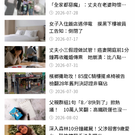
「全家都惡魔」：丈夫在老婆時懷孕
摔東西
2026-07-28
女子入住飯店遇停電 摸黑下樓被員
工告知：倒閉了
2026-07-17
丈夫小三假證做試管！癌妻開庭前1分
鐘再收離婚傳票 她崩潰：比八點檔
還扯
2026-07-31
檳榔攤助攻！85度C騎樓擺桌椅被告
檢翻28年舊判決認證非竊佔
2026-07-30
父親群組1句「8／8快到了」掀熱
議！ 10萬人笑翻：高鐵疏運也沒列
父親節
2026-08-02
深入森林10分鐘藏屍！父涉殺害9歲愛