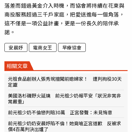
落差而錯過黃金介入時機，而協會將持續在花東與
南投服務超過三千戶家庭，把愛送進每一個角落，
這不僅是一項公益計畫，更是一份長久的陪伴承
諾。
安晨妤
電商女王
早療協會
相關文章
元祖食品創辦人張秀琬擅闖前媳婦家！ 遭判拘役30天
定讞
美國洛杉磯野火延燒 前元祖少奶報平安「狀況非常非
常嚴重」
前元祖少奶不倫戀判賠30萬 正宮發聲：未見悔意
前元祖少奶奶安晨妤陷不倫！她竟嗆正宮道歉 反被求
償4百萬判決出爐了