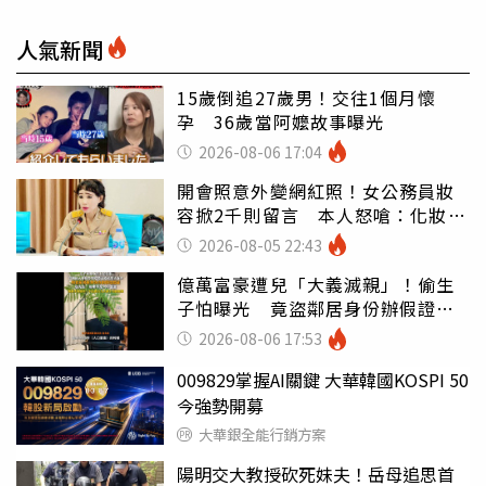
人氣新聞
15歲倒追27歲男！交往1個月懷
孕 36歲當阿嬤故事曝光
2026-08-06 17:04
開會照意外變網紅照！女公務員妝
容掀2千則留言 本人怒嗆：化妝有
錯嗎
2026-08-05 22:43
億萬富豪遭兒「大義滅親」！偷生
子怕曝光 竟盜鄰居身份辦假證落
戶
2026-08-06 17:53
009829掌握AI關鍵 大華韓國KOSPI 50
今強勢開募
大華銀全能行銷方案
陽明交大教授砍死妹夫！岳母追思首