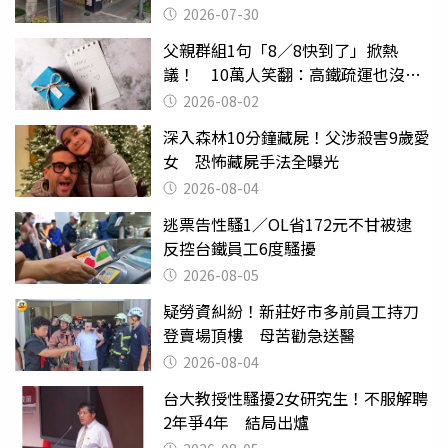
2026-07-30
父親群組1句「8／8快到了」掀熱
議！ 10萬人笑翻：高鐵疏運也沒列
父親節
2026-08-02
深入森林10分鐘藏屍！父涉殺害9歲愛
女 恐怖藏屍手法全曝光
2026-08-04
逃票告性騷1／OL省172元不甘被逮
反控台鐵員工6度騷擾
2026-08-05
疑勞資糾紛！新莊好市多前員工持刀
登賣場頂樓 母苦勸急送醫
2026-08-04
台大教授性騷擾2女研究生！不服解聘
2年爭4年 結局出爐