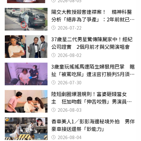
2026-08-05
陽交大教授殺害連襟案！ 精神科醫
分析「絕非為了爭產」：2年前就已言
行詭異
2026-07-22
37歲星二代男星驚傳陳屍家中！經紀
公司證實 2個月前才與父開演唱會
2026-08-02
3歲童玩搖搖馬遭陌生婦狠甩巴掌 瞎
扯「被罵吃屎」遭法官打臉判5月須入
監
2026-07-30
陸短劇圈爆潛規則！富婆砸錢當女
主 狂加吻戲「伸舌咬唇」男演員崩
潰
2026-08-03
香車美人1／彭彭海邊秘境外拍 男伴
豪車接送還祭「鈔能力」
2026-08-04