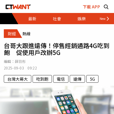
跳至主要內容區塊
下載 APP
最新
社會
娛樂
財經
財經
熱線
台哥大跟進遠傳！停售經銷通路4G吃到
飽 促使用戶改辦5G
編輯：
薛羽彤
2025-09-03 09:22
台灣大哥大
吃到飽
電信
遠傳
5G