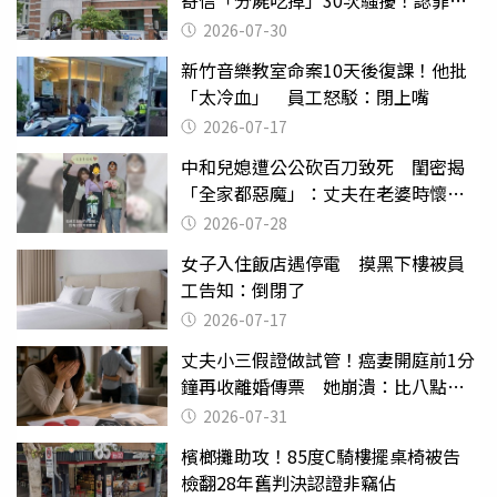
關
2026-07-30
新竹音樂教室命案10天後復課！他批
「太冷血」 員工怒駁：閉上嘴
2026-07-17
中和兒媳遭公公砍百刀致死 閨密揭
「全家都惡魔」：丈夫在老婆時懷孕
摔東西
2026-07-28
女子入住飯店遇停電 摸黑下樓被員
工告知：倒閉了
2026-07-17
丈夫小三假證做試管！癌妻開庭前1分
鐘再收離婚傳票 她崩潰：比八點檔
還扯
2026-07-31
檳榔攤助攻！85度C騎樓擺桌椅被告
檢翻28年舊判決認證非竊佔