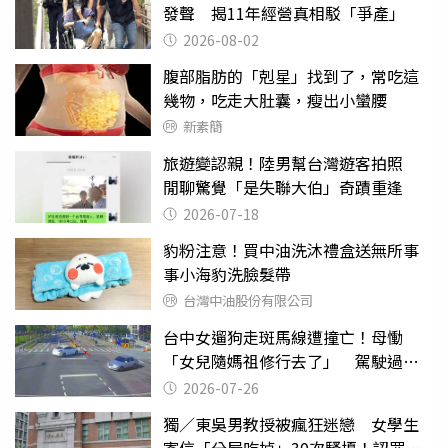
發聲 揭11年經營真相駁「爭產」
2026-08-02
腹部脂肪的「剋星」找到了，常吃這
幾物，吃走大肚囊，瘦出小蠻腰
新素簡
旅遊變認親！陸男幫台灣遊客拍照
閒聊驚覺「是失聯大伯」奇蹟重逢
2026-07-18
豹粉注意！買中油洗沐禮盒送無所事
事小海豹洗臉髮帶
台灣中油股份有限公司
台中女遛狗走斑馬線遭撞亡！母慟
「女兒隨媽祖修行去了」 駕駛過失
致死判9月
2026-07-26
獨／東吳男教授被瘋狂迷戀 女學生
寄信「分屍吃掉」30次騷擾！認罪免