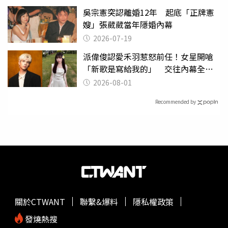
吳宗憲突認離婚12年 起底「正牌憲
嫂」張葳葳當年隱婚內幕
2026-07-19
派偉俊認愛禾羽惹怒前任！女星開嗆
「新歌是寫給我的」 交往內幕全說
了
2026-08-01
Recommended by
關於CTWANT
聯繫&爆料
隱私權政策
發燒熱搜