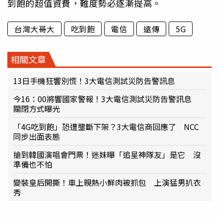
到飽的超值資費，難度勢必逐漸提高。
台灣大哥大
吃到飽
電信
遠傳
5G
相關文章
13日手機狂響別慌！3大電信測試災防告警訊息
今16：00將響國家警報！3大電信測試災防告警訊息
關閉方式曝光
「4G吃到飽」恐遭壟斷下架？3大電信商回應了 NCC
同步出面表態
搶到韓國演唱會門票！迷妹曝「追星神隊友」是它 沒
準備也不怕
變裝皇后開撕！車上親熱小鮮肉被抓包 上演猛男扒衣
秀