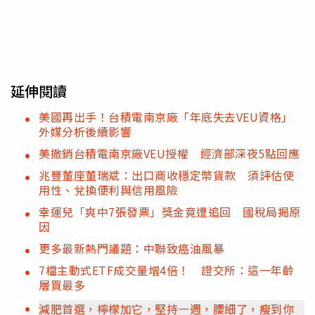
延伸閱讀
美國再出手！台積電南京廠「年底失去VEU資格」
外媒分析後續影響
美撤銷台積電南京廠VEU授權 經濟部深夜5點回應
兆豐董座董瑞斌：出口商收穩定幣貨款 須評估使
用性、兌換便利與信用風險
幸運兒「爽中7張發票」獎金竟遭追回 國稅局揭原
因
更多最新熱門議題：中聯致癌油風暴
7檔主動式ETF成交量增4倍！ 證交所：這一年齡
層買最多
減肥首選，檸檬加它，堅持一週，腰細了，瘦到你