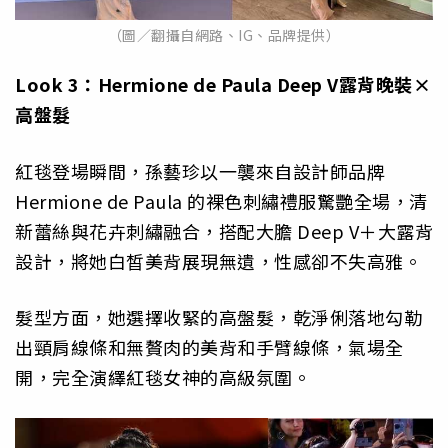
（圖／翻攝自網路、IG、品牌提供）
Look 3
：Hermione de Paula Deep V
露背晚裝×
高盤髮
紅毯登場瞬間，孫藝珍以一襲來自設計師品牌
Hermione de Paula 的裸色刺繡禮服驚艷全場，清
新蕾絲與花卉刺繡融合，搭配大膽 Deep V＋大露背
設計，將她白皙美背展現無遺，性感卻不失高雅。
髮型方面，她選擇收緊的高盤髮，乾淨俐落地勾勒
出頸肩線條和無贅肉的美背和手臂線條，氣場全
開，完全演繹紅毯女神的高級氛圍。