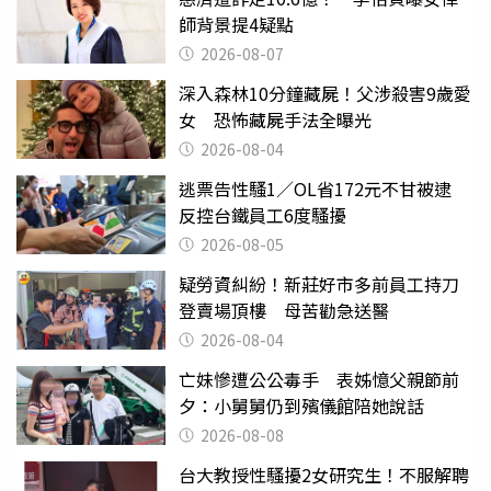
師背景提4疑點
2026-08-07
深入森林10分鐘藏屍！父涉殺害9歲愛
女 恐怖藏屍手法全曝光
2026-08-04
逃票告性騷1／OL省172元不甘被逮
反控台鐵員工6度騷擾
2026-08-05
疑勞資糾紛！新莊好市多前員工持刀
登賣場頂樓 母苦勸急送醫
2026-08-04
亡妹慘遭公公毒手 表姊憶父親節前
夕：小舅舅仍到殯儀館陪她說話
2026-08-08
台大教授性騷擾2女研究生！不服解聘