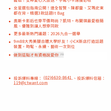
女星選包指南公開！連全智賢、陳都靈、艾瑪史東
都在背，精選3款話題It Bag
奧斯卡影后也穿平價時尚？凱特・布蘭琪最愛極簡
風、優雅到讓人想穿同款
更多最新熱門議題：2026九合一選舉
9m88大秀美腿合體大學好友！小CK新店打造話題
裝置，時髦、永續、藝術一次到位
做到這點才有資格說愛你
PR
(02)6630-8641
投訴爆料專線：
、投訴爆料信箱：
119@ctwant.com