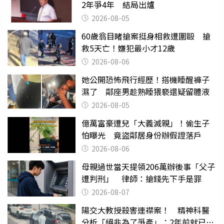
2年爭4年 結局出爐
2026-08-05
60歲翁目睹搶案挺身相救遭圍毆 搶
救5天亡！嫌犯最小才12歲
2026-08-06
她公開恐怖飛行經歷！搭機睡醒褲子
濕了 鄰座男趁熟睡猥褻還疑留體液
2026-08-05
億萬富豪遭兒「大義滅親」！偷生子
怕曝光 竟盜鄰居身份辦假證落戶
2026-08-06
母親過世當天提領206萬辦後事「父子
遭判刑」 律師：搶錢先下手是罪
2026-08-07
陽交大教授殺害連襟案！ 精神科醫
分析「絕非為了爭產」：2年前就已言