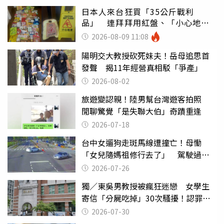
日本人來台狂買「35公斤戰利
品」 連拜拜用紅盤、「小心地
滑」告示牌也帶回家
2026-08-09 11:08
陽明交大教授砍死妹夫！岳母追思首
發聲 揭11年經營真相駁「爭產」
2026-08-02
旅遊變認親！陸男幫台灣遊客拍照
閒聊驚覺「是失聯大伯」奇蹟重逢
2026-07-18
台中女遛狗走斑馬線遭撞亡！母慟
「女兒隨媽祖修行去了」 駕駛過失
致死判9月
2026-07-26
獨／東吳男教授被瘋狂迷戀 女學生
寄信「分屍吃掉」30次騷擾！認罪免
關
2026-07-30