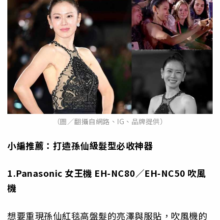
（圖／翻攝自網路、IG、品牌提供）
小編推薦：打造孫仙級髮型必收神器
1.Panasonic
女王機 EH-NC80
／EH-NC50
吹風
機
想要重現孫仙紅毯高盤髮的亮澤與服貼，吹風機的