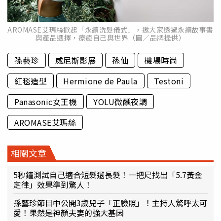
AROMASE艾瑪絲掀起「永續洗髮儀式」，邀大家透過永續故事書
與產品選擇，療癒自己與世界（圖／品牌提供）
孫藝珍
威尼斯影展
孫仙
機場時尚
紅毯造型
Hermione de Paula
Testoni
Panasonic女王機
YOLU微醺夜調
AROMASE艾瑪絲
相關文章
5秒鐘測試自己適合短髮還長髮！一把尺找出「5.7黃金
定律」效果準到驚人！
孫藝珍節目中公開3歲兒子「正臉照」！主持人驚呼太可
愛！果然是神顏夫妻的強大基因