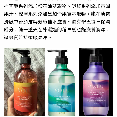
括寧靜系列添加橙花油萃取物、舒緩系列添加萊姆
果汁、深層系列添加黑加侖果實萃取物，能在清爽
洗感中替頭皮與髮絲補水滋養。還有聖巴拉草保濕
成分，讓一整天在外曬過的稻草髮也能滋養潤澤，
讓髮質維持柔順亮澤。