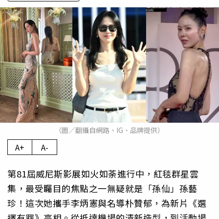
（圖／翻攝自網路、IG、品牌提供）
A+
A-
第81屆威尼斯影展如火如荼進行中，紅毯群星雲
集，最受矚目的焦點之一無疑就是「孫仙」孫藝
珍！這次她攜手李炳憲與名導朴贊郁，為新片《選
擇有罪》亮相。從抵達機場的清新造型，到活動場