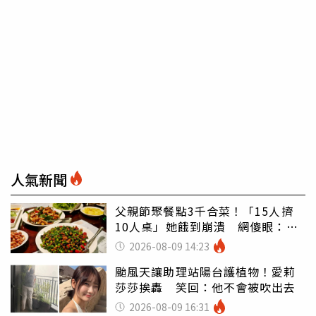
人氣新聞
父親節聚餐點3千合菜！「15人擠
10人桌」她餓到崩潰 網傻眼：讓
店家看笑話
2026-08-09 14:23
颱風天讓助理站陽台護植物！愛莉
莎莎挨轟 笑回：他不會被吹出去
2026-08-09 16:31