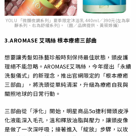
YOLU 「微醺夜調系列」夏季限定沐浴乳 440ml／390元(左為寧
靜系列、右為舒緩系列)。（圖／品牌提供、黃筱婷攝）
3.AROMASE
艾瑪絲
根本療癒三部曲
想要讓秀髮如孫藝珍般時刻保持最佳狀態，頭皮護
理絕不能忽略。AROMASE艾瑪絲，今年提出「永續
洗髮儀式」的新理念，推出官網限定的「根本療癒
三部曲」，將洗頭從單純清潔，升級為療癒自我與
關照地球的日常行動。
三部曲從「淨化」開始，明星商品5α捷利爾頭皮淨
化液能深入毛孔，溫和釋放油脂與壓力，讓頭皮像
是做了一次深呼吸；接著進入「綻放」步驟，以玫