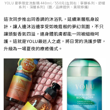
YOLU 夏季限定洗髮精 440ml／550元(左到右：寧靜系列、舒緩
系列、深層系列)（圖／品牌提供、黃筱婷攝）
這次同步推出同香調的沐浴乳，延續漸層瓶身設
計，讓人邊沐浴邊享受如晚霞般的夢幻氛圍，不只
讓頭髮香氣四溢，連身體肌膚都能一同被細緻呵
護。這就是YOLU最迷人之處，將日常的洗護步驟，
升級為一場夏夜的療癒儀式。