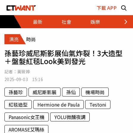
跳至主要內容區塊
下載 APP
最新
社會
娛樂
財經
漂亮
時尚
孫藝珍威尼斯影展仙氣炸裂！3大造型
＋盤髮紅毯Look美到發光
記者：
黃筱婷
2025-09-03 15:16
孫藝珍
威尼斯影展
孫仙
機場時尚
紅毯造型
Hermione de Paula
Testoni
Panasonic女王機
YOLU微醺夜調
AROMASE艾瑪絲