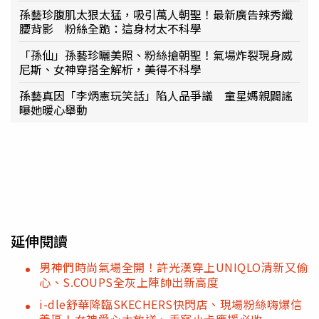
孫藝珍腹肌太狠太猛，吸引萬人朝聖！最新廣告辣秀纖
腰背影 粉絲全跪：這身材太不科學
「孫仙」孫藝珍曬美照、粉絲搶朝聖！氣場炸裂現身威
尼斯、女神穿搭全解析，美得不科學
孫藝真因「李炳憲玩笑話」陷人品爭議 童星媽親闢謠
曝她暖心舉動
延伸閱讀
男神們時尚氣場全開！許光漢穿上UNIQLO清新又偷
心、S.COUPS全灰上陣帥出新高度
i-dle舒華降臨SKECHERS快閃店、現場粉絲嗨爆信
義區！女神愛心大放送、手寫小卡應援必收