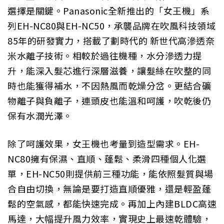
選擇是關鍵。Panasonic全新推出的「女王機」系
列EH-NC80與EH-NC50，承襲品牌在吹風科技領域
85年的研發實力，搭載了劃時代的 新世代高滲透奈
米水離子技術。相較於過往機種，水分滲透力提
升，能深入髮芯進行深層滋養，讓髮絲在吹整的同
時也能獲得補水，不因熱風而乾燥分岔。更結合礦
物離子與負離子，連頭皮也能溫和呵護，吹乾後仍
保有水潤光澤。
除了呵護效果，女王機也考量到造型需求。EH-
NC80擁有保濕、直順、蓬鬆、柔滑四種個人化選
單，EH-NC50則提供前三種功能，能依照髮質與場
合自由切換，無論是要打造直順優雅，還是輕盈蓬
鬆的空氣感，都能快速完成。再加上內建BLDC高速
馬達，大幅提升風力效率，實現史上最速乾體驗，