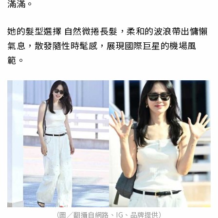
滿滿。
她的髮型選擇 自然微捲長髮，柔和的波浪帶出慵懶
氣息，散發隨性時髦感，展現國際巨星的機場風
範。
（圖／翻攝自網路、IG、品牌提供）