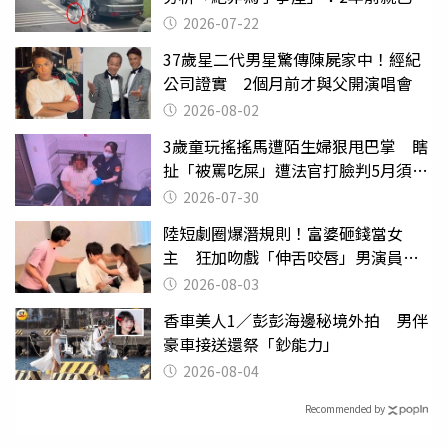
行詭異
2026-07-22
37歲星二代男星驚傳陳屍家中！經紀
公司證實 2個月前才與父開演唱會
2026-08-02
3歲童玩搖搖馬遭陌生婦狠甩巴掌 瞎
扯「被罵吃屎」遭法官打臉判5月須入
監
2026-07-30
陸短劇圈爆潛規則！富婆砸錢當女
主 狂加吻戲「伸舌咬唇」男演員崩
潰
2026-08-03
香車美人1／彭彭海邊秘境外拍 男伴
豪車接送還祭「鈔能力」
2026-08-04
Recommended by