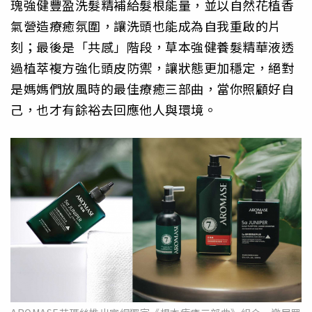
瑰強健豐盈洗髮精補給髮根能量，並以自然花植香
氣營造療癒氛圍，讓洗頭也能成為自我重啟的片
刻；最後是「共感」階段，草本強健養髮精華液透
過植萃複方強化頭皮防禦，讓狀態更加穩定，絕對
是媽媽們放風時的最佳療癒三部曲，當你照顧好自
己，也才有餘裕去回應他人與環境。