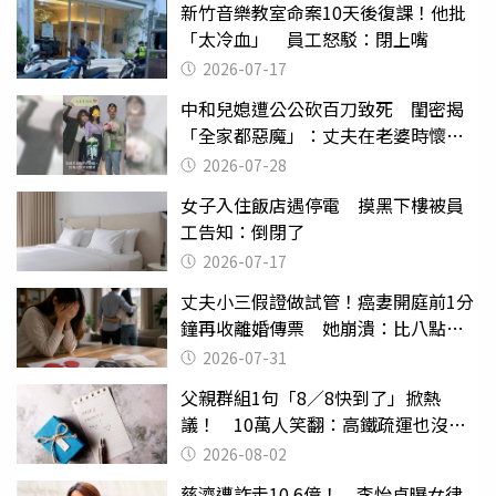
新竹音樂教室命案10天後復課！他批
「太冷血」 員工怒駁：閉上嘴
2026-07-17
中和兒媳遭公公砍百刀致死 閨密揭
「全家都惡魔」：丈夫在老婆時懷孕
摔東西
2026-07-28
女子入住飯店遇停電 摸黑下樓被員
工告知：倒閉了
2026-07-17
丈夫小三假證做試管！癌妻開庭前1分
鐘再收離婚傳票 她崩潰：比八點檔
還扯
2026-07-31
父親群組1句「8／8快到了」掀熱
議！ 10萬人笑翻：高鐵疏運也沒列
父親節
2026-08-02
慈濟遭詐走10.6億！ 李怡貞曝女律