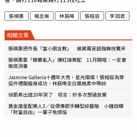
張棋惠
楊丞琳
林辰唏
張榕容
李翊君
相關文章
張棋惠把市長「當小朋友教」 被蔣萬安超強舞技驚呆
張棋惠靠「蟑螂亂入」爆紅接業配 11月開唱：一定會
徹底消毒
Jasmine Galleria十週年大秀，星光熠熠！張榕容為穿
這件禮服瘦身成功、林辰唏全白風格柔中帶帥
徐凱希出道20年哭了 坦言：好多次想過放棄
黃金諧星配美人3／從偶像歌手轉型綜藝咖 小鐘自曝
「財富自由」一輩子免煩惱