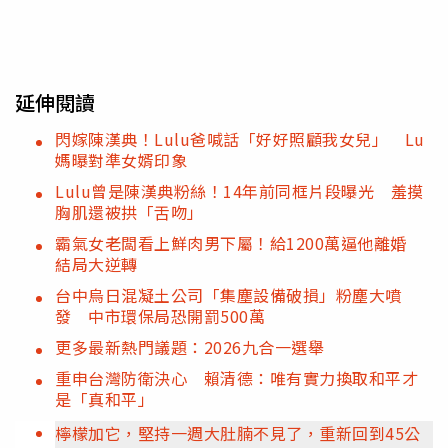
延伸閱讀
閃嫁陳漢典！Lulu爸喊話「好好照顧我女兒」 Lu
媽曝對準女婿印象
Lulu曾是陳漢典粉絲！14年前同框片段曝光 羞摸
胸肌還被拱「舌吻」
霸氣女老闆看上鮮肉男下屬！給1200萬逼他離婚
結局大逆轉
台中烏日混凝土公司「集塵設備破損」粉塵大噴
發 中市環保局恐開罰500萬
更多最新熱門議題：2026九合一選舉
重申台灣防衛決心 賴清德：唯有實力換取和平才
是「真和平」
檸檬加它，堅持一週大肚腩不見了，重新回到45公