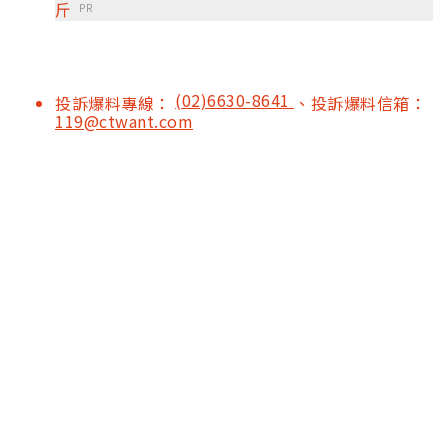
斤
PR
(02)6630-8641
投訴爆料專線：
、投訴爆料信箱：
119@ctwant.com