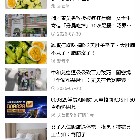
新素簡
獨／東吳男教授被瘋狂迷戀 女學生
寄信「分屍吃掉」30次騷擾！認罪免
關
2026-07-30
雞蛋這樣吃 連吃3天肚子平了，大肚腩
不見了，脂肪沒了！
新素簡
中和兒媳遭公公砍百刀致死 閨密揭
「全家都惡魔」：丈夫在老婆時懷孕
摔東西
2026-07-28
009829掌握AI關鍵 大華韓國KOSPI 50
今強勢開募
大華銀全能行銷方案
女子入住飯店遇停電 摸黑下樓被員
工告知：倒閉了