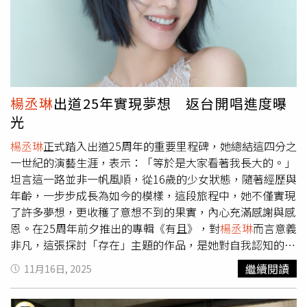
攝當天我還覺得好幸運，因為那一陣子都在下雨，但是我們
拍攝的時候就給了我們大晴天。但是沒有想到就是到了下午
的一個時間段開始就狂下雨。所以就是最後的版本是我們兩
個版本的融合，我會覺得這是一個很好的大自然的安排。」
楊丞琳
出道25年實現夢想 返台開唱進度曝
光
楊丞琳
正式踏入出道25周年的重要里程碑，她總結這四分之
一世紀的演藝生涯，表示：「等於是大家看著我長大的。」
坦言這一路並非一帆風順，從16歲的少女狀態，隨著經歷與
年齡，一步步成長為如今的模樣，這段旅程中，她不僅實現
了許多夢想，更收穫了意想不到的果實，內心充滿感謝與感
恩。在25周年前夕推出的專輯《有且》，對
楊丞琳
而言意義
非凡，這張探討「存在」主題的作品，是她對自我認知的一
次總結，她曾經歷矛盾與自我懷疑，但最終將這些內化，深
繼續閱讀
11月16日, 2025
刻意識到自己是「有且僅有」的存在，她相信這種感受能引
發廣泛共鳴：「不管我們的職業是什麼，我是不是站在舞台