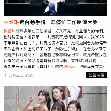
翅膀，呼應〈天使之翼〉意象；曲風編排上，〈任意門〉、
〈未來哈囉〉重新改編點燃全場派對氣氛。身兼總策劃的
楊
丞琳
，8月底曾接受一場「不小的手術」，為求完美呈現，
克服術後復健辛苦，開演前又積極飲控瘦下4公斤。她感性
楊丞琳
返台動手術 忍痛忙工作崩潰大哭
表示：「每一次巡演都誠實反映當下的自己。」
楊丞琳
相隔多年在三創舉辦「好久不見・有且僅有的你們」
粉絲見面會，她表示：「其實我不是特別飛回來，我2025
下半年都在台北！」其實巡演收官後，她就返回台北籌備新
專輯企劃，加上前陣子做了「預防性手術」，在台北休養了
超過三個月時間，「會趕著把新專輯做出來，就是希望我在
休養的時候，歌迷還是有新歌可以聽，有新MV可以看。」
近期帶著全新專輯《有且》回歸的
楊丞琳
，把原本要在年底
新巡演第一站首唱的兩首歌〈房間裡的大象〉、〈坐上慢車
繼續閱讀
12月21日, 2025
吹自由的風〉，當成專屬驚喜獻給現場粉絲，原本沒打算唱
歌的她透露考慮到粉絲期待，決定在見面會上首唱新歌，
「讓他們成為全世界第一批聽到新歌的人！」談到這兩年的
生活及工作步調，都因前幾個月的一場手術而產生的微妙的
變化，長期處於快速高壓生活節走的
楊丞琳
，歷經這幾個月
術後休息及調養身心，讓她不僅重新傾聽身體的聲音，更學