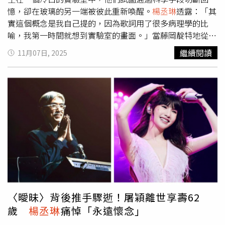
光客爭相前來的名店，更被國內外雜誌報導過。2011年左
憶，卻在玻璃的另一端被彼此重新喚醒。
楊丞琳
透露：「其
右，東家建設開始和附近的住戶談都更，並陸續在2014、
實這個概念是我自己提的，因為歌詞用了很多病理學的比
2018年申請相關計畫但均失敗。最後於2019年才成功把都
喻，我第一時間就想到實驗室的畫面。」當藤岡靛特地從東
更案送進市府，並進入公告公展階段，但這時候陳宏一竟發
京飛來台北拍攝，鏡頭中兩人隔著玻璃，幾乎全靠眼神傳達
繼續閱讀
11月07日, 2025
現，東家建設在這次都更的過程中充滿問題，甚至那本「都
情緒，「我們從頭到尾都沒有對白，但那種隔著玻璃還彼此
更事業計畫書」疑似造假。「都更事業計畫書」是東家建設
感受到的連接，非常強烈。」〈免疫體〉不僅是一首歌，更
紀錄整個都更過程的計畫以及和住戶們洽談過程等重要資
像是
楊丞琳
對過去五年心境的總結，從〈房間裡的大象〉的
料，並於公告公展期間開放民眾閱覽。然而，陳宏一在裡面
「面對傷痛」，到《有且》的「看見矛盾」，再到〈免疫
看到建商說已經拿到自己同意書的影本，但他覺得非常荒
體〉的「接納疼痛」，她不再執著於「好起來」，而是學會
謬，因為他從未給過。他向CTWANT表示，自己唯一簽過的
在不完美中呼吸，她說：「每一次的疼痛，都是身體在提醒
那份同意書是2014年的那份，與2018年的那份是完全不同
我們，你活過，也被愛過。」在與製作團隊的討論中，
楊丞
的計劃，說到這裡他也直呼「覺得這家公司真的是大有問
琳
希望〈免疫體〉能保留「那個時期華語歌曲最動人的質
題」此外，這本「都更事業計畫書」裡還有一份東家建設所
感」，旋律真誠、情緒飽滿、編曲不過度修飾，她笑說：
附的切結書，上面寫道倘若內容有造假之處，建商將無條件
「我們提到『華語黃金時代』，其實每個人想的不太一樣，
同意市府撤銷此計畫，陳宏一無奈表示「但我實際問律師後
但最後找到的那個聲音，剛好是我最熟悉、也最自在的模
才知道，那東西根本沒有什麼法律效力，因為如果真的要打
樣。」
楊丞琳
與藤岡靛在MV飾演前戀人。（圖／索尼音樂
〈曖昧〉背後推手驟逝！屠穎離世享壽62
官司，那份切結書也不會有法律效力，但一般民眾看了，就
提供）
歲
楊丞琳
痛悼「永遠懷念」
會覺得，這樣應該就不會有問題，然後就會選擇相信」。東