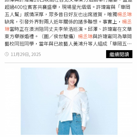
超過400位賓客共襄盛舉，現場星光熠熠。許瑋甯與「華岡
五人幫」感情深厚，眾多昔日好友也出席道賀，唯獨
楊丞琳
缺席，引發外界對兩人近年關係的諸多聯想。事實上，
楊丞
琳
當時正在澳洲陪同丈夫李榮浩巡演。邱澤、許瑋甯在文華
東方舉辦婚禮。（圖／侯世駿攝）
楊丞琳
與許瑋甯同為華岡
藝校同班同學，當年與已故藝人黃鴻升等人組成「華岡五人
幫」，情同姊妹。不過婚禮當晚，「華岡五人幫」中其他成
繼續閱讀
11月29日, 2025
員現身慶賀，唯獨
楊丞琳
未出席，由於近年兩人互相取消
Instagram追蹤，友情是否觸礁曾引發外界猜測。對於退追
風波，許瑋甯過去僅低調回應：「我們自己私底下朋友的事
情，不需要跟大家報備。」
楊丞琳
近日陪同丈夫李榮浩赴澳
洲巡演。(圖/小紅書，
楊丞琳
、李榮浩)這次
楊丞琳
未出席更
加深外界對兩人交情是否轉淡的討論，事實上，
楊丞琳
當時
正在澳洲陪同丈夫李榮浩巡演。根據社群媒體曝光畫面，她
不僅現身演唱會現場，還擔任「暗黑燈光師」，全程關注丈
夫表演，展現夫妻情深的一面。李榮浩11月展開澳洲巡演，
楊丞琳
愛相隨同行，兩人不僅抽空出海遊玩，更在演唱會當
天互動甜蜜。李榮浩更在台上點名「嫂子」，鏡頭轉向台下