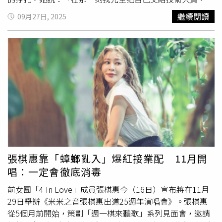
以能更專注在情緒裡。」除了她的演繹，MV中還呈現了三
繼續閱讀
09月27日, 2025
位素人角色的故事，包括過勞的上班族、被未婚夫拋棄的小
資女、遭霸淩的高中生。這些設定是
楊丞琳
與導演多次討論
之後爭取到的結果，希望通過最日常、最普遍的處境，來讓
更多人共鳴。
楊丞琳
在MV中親自吊鋼絲。（圖／索尼音樂
提供）
楊丞琳
坦言，第一次聽到〈房間裡的大象〉的demo
時，就覺得旋律動人，而當細讀歌詞時，她更感受到一種難
以言說的緣分，「不是刻意去找人寫我的心情，但這首歌恰
好能完整表述我這幾年的感受。」〈房間裡的大象〉讓她感
到「這張專輯終於有了歸屬」，對她來說這不僅是一首歌，
更像是五年沉澱後，再次把自己交給音樂的重量與起點。在
錄音時，
楊丞琳
並未一氣呵成，而是反覆斟酌，「前半段音
樂比較安靜時，我總覺得差了一點什麼。」為了讓每一句都
張棋惠靠「蟑螂亂入」爆紅接業配 11月開
盡可能直覺、真切，她重錄了許多次，認為這首歌並不需要
唱：一定會徹底消毒
炫技，而是要用柔軟的聲線唱出溫柔的堅定，她最喜歡的一
句歌詞是「愛是一萬次成長，好壞我全都珍藏」，甚至在錄
前女團「4 In Love」成員張棋惠今（16日）宣布將在11月
音前就放進了自己的社交媒體簡介。
29日舉辦《米米之音張棋惠出道25週年演唱會》。張棋惠
從5個月前開始，策劃「週一棋來聽歌」系列見面會，邀請