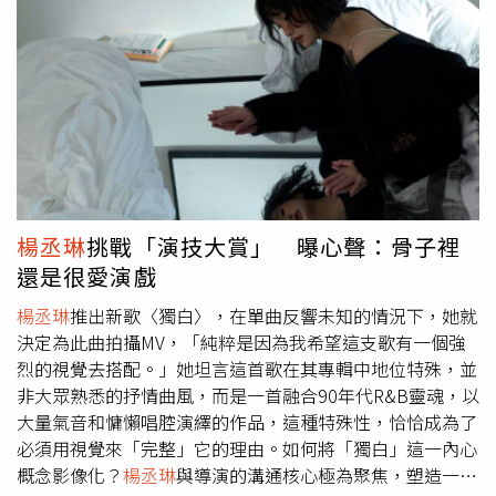
唱。（圖／樹與天空提供）
的章廣辰選擇站在許光漢一邊；就連在許瑋甯、邱澤婚禮場
合巧遇，章廣辰也未回應張軒睿的打招呼。對此，張軒睿透
過IG限時動態回應「無中生有」，否認相關爆料；章廣辰則
還原當時兩人是要出入廁所碰到，強調自己有打招呼，雙方
也沒問題。張軒睿（左起）、許光漢友情生變，讓中間人章
廣辰（右）很尷尬。（圖／翻攝自我的男孩IG）
楊丞琳
、許
瑋甯曾是華岡藝校同班同學，與已故藝人小鬼（黃鴻升）及
另外兩位圈外好友組成「華岡五人幫」，維持長達20年的友
情。不過，隨著許瑋甯在2021年與邱澤合作電影《當男人
楊丞琳
挑戰「演技大賞」 曝心聲：骨子裡
戀愛時》擦出愛火，昔日的閨密情也逐漸破裂。
楊丞琳
甚至
還是很愛演戲
退追許瑋甯IG，就連日前許瑋甯在文華東方補辦婚宴也未現
身。對於退追風波，許瑋甯受訪曾低調回應：「我們自己私
楊丞琳
推出新歌〈獨白〉，在單曲反響未知的情況下，她就
底下朋友的事情，不需要跟大家報備。」
楊丞琳
、許瑋甯、
決定為此曲拍攝MV，「純粹是因為我希望這支歌有一個強
小鬼以及另外兩位圈外好友曾組成「華岡五人幫」，過去感
烈的視覺去搭配。」她坦言這首歌在其專輯中地位特殊，並
情極好。（圖／許瑋甯臉書）女星邱偲琹過去促成陳天仁與
非大眾熟悉的抒情曲風，而是一首融合90年代R&B靈魂，以
饒舌歌手皇毅交往，陳天仁卻在節目爆料與「小6歲」前男
大量氣音和慵懶唱腔演繹的作品，這種特殊性，恰恰成為了
友的交往經過，提及對方外貌普通，甚至被男方父母懷疑她
必須用視覺來「完整」它的理由。如何將「獨白」這一內心
圖財，氣得皇毅跳出來反駁，並反控陳天仁劈腿、以死相
概念影像化？
楊丞琳
與導演的溝通核心極為聚焦，塑造一個