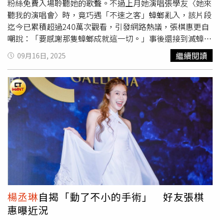
粉絲免費入場聆聽她的歌聲。不過上月她演唱張學友〈她來
聽我的演唱會〉時，竟巧遇「不速之客」蟑螂亂入，該片段
迄今已累積超過240萬次觀看，引發網路熱議，張棋惠更自
嘲說：「要感謝那隻蟑螂成就這一切。」事後還接到滅蟑業
配。張棋惠預告演唱會將邀請「兩位嘉賓」，一位是「超驚
繼續閱讀
09月16日, 2025
喜合體」，另一位則是「帥到會讓大家跌破眼鏡」的家喻戶
曉男歌手，曲目更橫跨中文、台語、粵語經典歌曲，當然也
少不了大家最愛的動感舞曲，至於眾所期盼，當年和
楊丞
琳
、黃小柔一起合唱的〈一千零一個願望〉，是否會在演唱
會中出現？她神祕笑回：「來了就知道，保證不讓大家失
望。」張棋惠感性表示：「以前的我，沒什麼機會沒太多夢
想，雖然出道久了，卻沒什麼作品被看見。」如今她終於實
現多年來最渴望的夢想，也逐漸擁有喜歡她的粉絲，並學會
面對不理解卻評論她的人。她坦言：「只有我自己知道，這
一路有多不容易、有多被看不起。」她說這場演唱會不只是
表演，更是陪大家重溫成長記憶，「無論是追星少女、爸媽
級觀眾，還是剛認識我的新粉，我希望每個人都能在現場找
楊丞琳
自揭「動了不小的手術」 好友張棋
到屬於自己的共鳴」，更重提蟑螂意外且搞笑說：「請大家
惠曝近況
放心，演唱會場地一定會徹底消毒。」張棋惠預告演唱會將