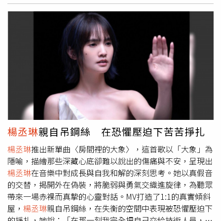
重，沒有如期」的宿命感具象化，殷振豪以詩意影像將絕望
染上唯美色彩，讓死亡與告別不再只有傷痛，而多了一份浪
漫與溫柔。
楊丞琳
與張孝全化身浪蕩不羈的亡命情侶。（圖
／索尼音樂提供）在演唱上，
楊丞琳
也跳脫了大眾熟悉的
「丞式情歌」呢喃，以堅定、乾脆的語氣唱出「非你不可」
的執著，她說：「歌詞用了很多大自然的意象，但情感其實
非常直白，不適合溫柔呢喃，而需要一種決絕的態度，對我
來說，這是一個讓大家聽到不一樣的
楊丞琳
的機會。」談及
這首歌，
楊丞琳
說：「〈有且〉是一首很絕對的情歌，有它
獨特的味道，希望大家在聽的時候，能感受到一種很堅定的
情感，同時也聽見我對情歌的不同詮釋。」
楊丞琳
親自吊鋼絲 在恐懼壓迫下苦苦掙扎
楊丞琳
推出新單曲〈房間裡的大象〉，這首歌以「大象」為
隱喻，描繪那些深藏心底卻難以說出的傷痛與不安，呈現出
楊丞琳
在音樂中對成長與自我和解的深刻思考。她以真假音
的交替，揭開外在偽裝，將脆弱與勇氣交織進旋律，為聽眾
帶來一場赤裸而真摯的心靈對話。MV打造了1:1的真實傾斜
屋，
楊丞琳
親自吊鋼絲，在失衡的空間中表現被恐懼壓迫下
的掙扎，她說：「在那一刻我完全把自己交給技術人員，所