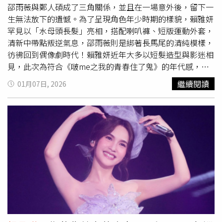
容。許瑋甯笑說，當年因母親會偷看日記，只好另寫一本
邵雨薇與鄭人碩成了三角關係，並且在一場意外後，留下一
「假日記」應付家人，但編造故事太累，沒多久就作罷。她
生無法放下的遺憾。為了呈現角色年少時期的樣貌，賴雅妍
自認念舊，連學生時代與同學傳的紙條都還留著。被問及這
罕見以「水母頭長髮」亮相，搭配喇叭褲、短版運動外套，
些紙條中，是否包含昔日好友、同為「華岡五人幫」成員的
清新中帶點叛逆氣息，邵雨薇則是綁著長馬尾的清純模樣，
楊丞琳
所寫內容時，許瑋甯短暫停頓後回應：「這個問題私
彷彿回到偶像劇時代！賴雅妍近年大多以短髮造型與影迷相
底下聊，不要成為標題。」以高EQ方式化解敏感的提問。
見，此次為符合《啵me之我的青春住了鬼》的年代感，特
別接上假長髮，「有點像這幾年又流行回來的『公主
繼續閱讀
01月07日, 2026
切』。」該場戲雖然篇幅不長，卻讓賴雅妍印象深刻，她笑
說，自己其實一開始對這個造型有點沒信心，「我還一直問
大家『真的好看嗎？』結果所有人都說充滿校園青春感，我
才慢慢放心。」她和邵雨薇在戲外忍不住討論起彼此的復古
髮型，因為賴雅妍的假髮太像
楊丞琳
當年的「水母頭」，眾
人也打趣合唱〈曖昧〉，現場氣氛超歡樂。賴雅妍透露，與
邵雨薇演出青春時期的對手戲時，兩人在現場必須「少女模
式全開」，邊討論邊笑個不停，卻也因為邵雨薇天生偏細、
偏甜的「少女音」，讓自己一度壓力山大，「我們要一直假
裝自己是二十歲，講一些很白痴的話，真的很想原地消
失。」《啵me之我的青春住了鬼》賴雅妍（右）和邵雨薇
兩人演回年少時期絲毫不違和。（圖／風暴國際股份有限公