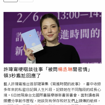
許瑋甯哽咽談往事「被問
楊丞琳
閨密情」
頓3秒尷尬回應了
藝人許瑋甯推出首部隨筆集《寫進時間的故事》，書中收錄
多年來的私密日記與人生片段，記錄她在不同階段的成長心
境。6日她現身台北國際書展舉辦新書簽書會，面對讀者與
媒體分享創作歷程，她談到有保存和好友們上課傳的紙條，