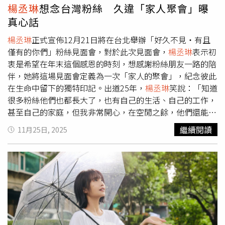
的
楊丞琳
時，她親切揮手並比出愛心致意，成為現場焦點。
楊丞琳
想念台灣粉絲 久違「家人聚會」曝
李榮浩則打趣說：「你們花那麼多錢是來看我的，能不能看
真心話
看我？」儘管未出席昔日閨蜜的婚宴，
楊丞琳
此行陪伴丈夫
演出，顯見她當下重心仍放在家庭與修養上。至於與許瑋甯
楊丞琳
正式宣佈12月21日將在台北舉辦「好久不見・有且
的友情是否回溫，雙方至今未正面回應，仍留給外界無限聯
僅有的你們」粉絲見面會，對於此次見面會，
楊丞琳
表示初
想空間。
衷是希望在年末這個感恩的時刻，想感謝粉絲朋友一路的陪
伴，她將這場見面會定義為一次「家人的聚會」，紀念彼此
在生命中留下的獨特印記。出道25年，
楊丞琳
笑說：「知道
很多粉絲他們也都長大了，也有自己的生活、自己的工作，
甚至自己的家庭，但我非常開心，在空閒之餘，他們還能夠
關心我，支持我，在我需要的時候給予我力量，所以希望可
繼續閱讀
11月25日, 2025
以在我的新巡演開始之前，還有專輯發行之後能夠抽一個下
午的時間，來跟好久不見的粉絲們見面。」見面會當天是冬
至，
楊丞琳
也希望利用這個機會和大家一起分享她愛吃的湯
圓，此外
楊丞琳
還透露，當天有機會能搶先聽到她演唱新專
輯的歌曲，喊話粉絲：「名額有限，希望大家都能順利報名
成功，12月21日，讓我們暫時放下所有煩惱，一起創造屬
於我們的、新的美好故事吧！」