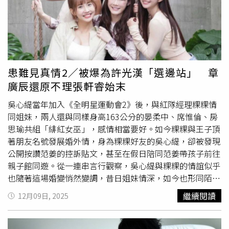
會優先照顧自己，透露手術後有幾次即使身體不適還是勉強
回應所有公事請求，讓她幾度崩潰大哭，「從中學會當感到
負荷不了時，要以自己為優先，不再勉強自己即時回應。」
楊丞琳
手術後改變自己的心態。（圖／樹與天空提供）
楊丞
琳
還因此培養出新嗜好「走路」，她坦言自己雖然愛運動，
但先前的緊湊工作節奏讓她很少走路，沒想到一路走著走
患難見真情2／被爆為許光漢「選邊站」 章
著，不只把身體狀態調整回來，也讓她在行走間整理心情、
廣辰還原不理張軒睿始末
沉澱思緒，笑說：「原本不常走路的我習慣走路後，發現走
路看風景及人事物的感覺都不一樣，是個很奇妙的體驗，我
吳心緹當年加入《全明星運動會2》後，與紅隊經理粿粿情
也變成一個日走一萬步也沒問題的人！」走路不僅讓她恢復
同姐妹，兩人還與同樣身高163公分的晏柔中、席惟倫、房
狀態絕佳，更能在舞台上做到邊唱邊跳都很穩，讓她對接下
思瑜共組「緋紅女巫」，感情相當要好。如今粿粿與王子頂
來新巡演的演出充滿信心。面對年底全新巡演即將啟航，
楊
著朋友名號發展婚外情，身為粿粿好友的吳心緹，卻被發現
丞琳
坦言彩排過程中最困難的是進行飲控，苦笑說：「我是
公開按讚范姜的控訴貼文，甚至在假日陪同范姜帶孩子前往
一個美食控，要飲控真的很痛苦！而且我都會用美食慰勞工
親子館同遊。從一連串言行觀察，吳心緹與粿粿的情誼似乎
作人員，每次我都只能在旁邊看他們吃，超級煎熬！」她特
也隨著這場婚變悄然變調，昔日姐妹情深，如今也形同陌
別許下「明年能唱回台北」的願望，更透露目前正在申請場
路。許光漢、張軒睿、章廣辰2017年合作《我的男孩》結
繼續閱讀
12月09日, 2025
地中，「場館檔期一直都很滿，只能抱著隨緣的心態，反正
緣，曾是演藝圈公認的兄弟檔。不過，日前傳出張軒睿與許
不管是明年或後年或是哪一年有場館，我都希望能把這個新
光漢友情生變，爆料更將矛頭指向張軒睿疑似對許光漢後來
的巡演帶到台北獻給大家！」
楊丞琳
希望明年能在台北開
居上、資源全攬心生不滿。面對好友關係的變化，夾在中間