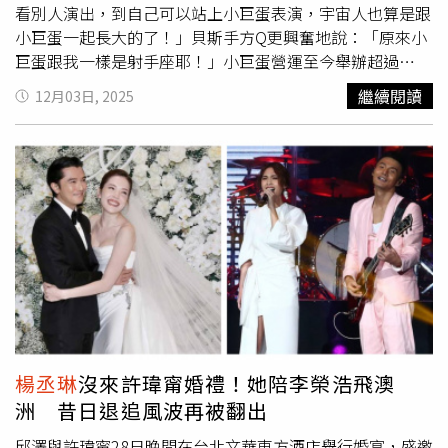
看別人演出，到自己可以站上小巨蛋表演，宇宙人也算是跟
小巨蛋一起長大的了！」貝斯手方Q更興奮地說：「原來小
巨蛋跟我一樣是射手座耶！」小巨蛋營運至今舉辦超過
2700場國際賽事、藝文展演及演唱會，吸引逾2100萬人次
繼續閱讀
12月03日, 2025
參與，演唱會更寫下一頁又一頁華語流行與國際娛樂的里程
碑，江蕙成為首位攻蛋台語女歌手，並以2015 年「祝福」
演唱會 17 場締造單檔巡演最長紀錄、五月天 2016 年以
「最終章 自傳復刻版」演唱會舉辦 9 場，寫下樂團攻蛋的
代表性篇章。國際部分包括瑪丹娜、席琳狄翁等世界級天后
也曾在此開唱，小巨蛋更是全台唯一完整集滿香港「四大天
王」劉德華、郭富城、張學友、黎明演出紀錄的場館。二十
年來，無數歌手在台北小巨蛋寫下屬於自己的高光時刻，記
者會現場也特別串聯這份情感記憶，播放多組知名藝人錄製
的 20 週年祝福影片，包括江蕙、張清芳、徐懷鈺、陶喆、
蕭敬騰、動力火車、彭佳慧、羅志祥、頑童、
楊丞琳
、韋禮
安、盧廣仲、王心凌、玖壹壹、許富凱、宇宙人、麋先生、
楊丞琳
沒來許瑋甯婚禮！她陪李榮浩飛澳
八三夭、GX 鼓鼓呂思緯、蕭秉治等歌手與樂團，透過鏡頭
洲 昔日退追風波再被翻出
向這座陪他們圓夢的舞台獻上生日祝福。台北市長蔣萬安與
嘉賓一同回顧小巨蛋20年來的點滴。（圖／侯世駿攝）
邱澤與許瑋甯28日晚間在台北文華東方酒店舉行婚宴，盛邀