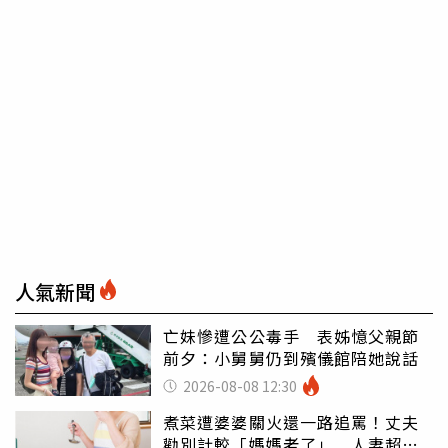
人氣新聞
亡妹慘遭公公毒手 表姊憶父親節
前夕：小舅舅仍到殯儀館陪她說話
2026-08-08 12:30
煮菜遭婆婆關火還一路追罵！丈夫
勸別計較「媽媽老了」 人妻超崩