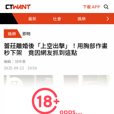
跳至主要內容區塊
下載 APP
最新
社會
娛樂
財經
娛樂
即時
蕾菈離婚後「上空出擊」！用胸部作畫
秒下架 竟因網友抓到這點
編輯：
甘仲豪
2025-09-22 20:56