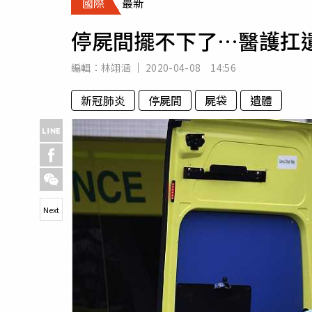
國際
最新
人物
汽車
停屍間擺不下了…醫護扛
專欄
房產新勢力
編輯：
林翊涵
2020-04-08 14:56
新冠肺炎
停屍間
屍袋
遺體
Next