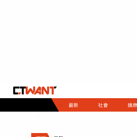
社會首頁
娛樂首頁
財經首頁
政
:::
最新
社會
娛
時事
即時
熱線
:::
直擊
大條
人物
調查
專題
３Ｃ