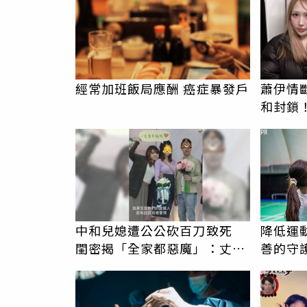
經常加班飯局應酬 癌症暴發戶
蕭伊情斷
和封鎖
聲：停
PR
中和兒媳遭公公砍百刀致死
降低運
閨密揭「全家都惡魔」：丈夫
善的守
在老婆時懷孕摔東西