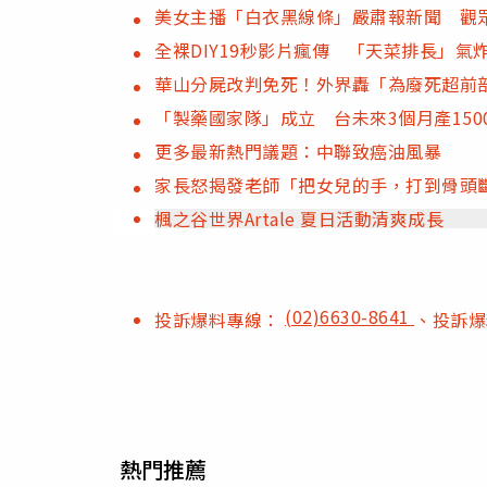
美女主播「白衣黑線條」嚴肅報新聞 觀
全裸DIY19秒影片瘋傳 「天菜排長」
華山分屍改判免死！外界轟「為廢死超前
「製藥國家隊」成立 台未來3個月產150
更多最新熱門議題：中聯致癌油風暴
家長怒揭發老師「把女兒的手，打到骨頭
楓之谷世界Artale 夏日活動清爽成長
(02)6630-8641
投訴爆料專線：
、投訴
熱門推薦