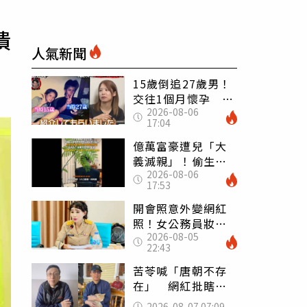
潰
人氣新聞
15歲倒追27歲男！
交往1個月懷孕 36
2026-08-06
歲當阿嬤故事曝光
17:04
億萬富豪遭兒「大
義滅親」！偷生子
2026-08-06
怕曝光 竟盜鄰居
17:53
身份辦假證落戶
開會照意外變網紅
照！女公務員妝容
2026-08-05
掀2千則留言 本人
22:43
怒嗆：化妝有錯嗎
苦苓喊「唐朝不存
在」 網紅批瞎編
歷史：李白、杜甫
2026-08-07 07:09