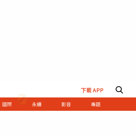
下載 APP
國際
永續
影音
專題