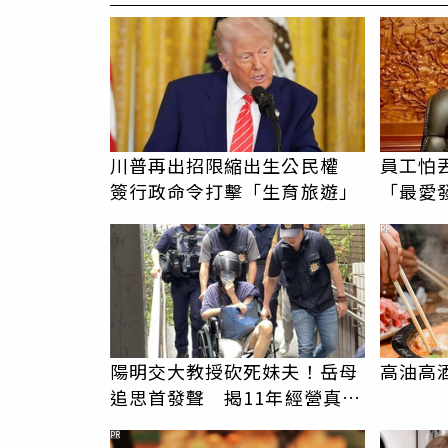
川普再出招限縮出生公民權
員工怕
簽行政命令打擊「生育旅遊」
「最愛
我看不
PR
陽明交大教授砍死妹夫！岳母
高油高
追思首發聲 揭11年經營真相
駁「爭產」
PR