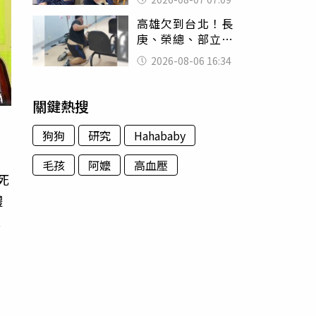
用鮮卑文寫詩？
高雄欠到台北！長
庚、榮總、部立醫
院都受害 「醫療
2026-08-06 16:34
暴力男」離譜紀錄
曝光
關鍵熱搜
狗狗
研究
Hahababy
毛孩
阿嬤
高血壓
死
體
混