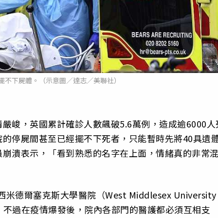
擺不下屍體。（示意圖／達志／美聯社）
峻，英國累計確診人數飆破5.6萬例，造成逾6000人
的停屍間甚至已經擺不下死者，只能暫時先將40具遺
員崩潰表示，「看到熟悉的名字在上面，情緒真的非常
米德爾塞克斯大學醫院（West Middlesex University
助理，不過在疫情爆發後，院內各部門的醫護都必須互相支