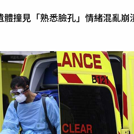
寵物
遺體撞見「熟悉臉孔」情緒混亂崩
運勢
運動
梅酒