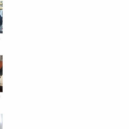
胞
睡
猥