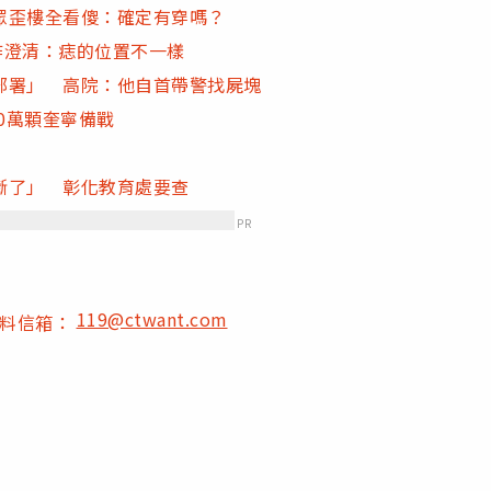
眾歪樓全看傻：確定有穿嗎？
氣炸澄清：痣的位置不一樣
部署」 高院：他自首帶警找屍塊
0萬顆奎寧備戰
斷了」 彰化教育處要查
PR
119@ctwant.com
爆料信箱：