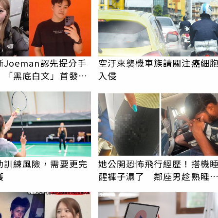
Joeman認先提分手
空汙來襲機車族請關注癌細
！「黑底白文」首發
入侵
止父權思維物化女性
動訓練風險，需要更完
她公開恐怖飛行經歷！搭機
護
醒褲子濕了 鄰座男趁熟睡
褻還疑留體液
PR