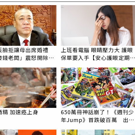
PR
丟臉拒讓母出席婚禮
上班看電腦 眼睛壓力大 護眼
發錢老闆」震怒開除：
保單要入手【安心護眼定期
起你
睛險】
酒精 加速癌上身
650萬冊神話崩了！《週刊少
年Jump》首跌破百萬 出版
界震撼
PR