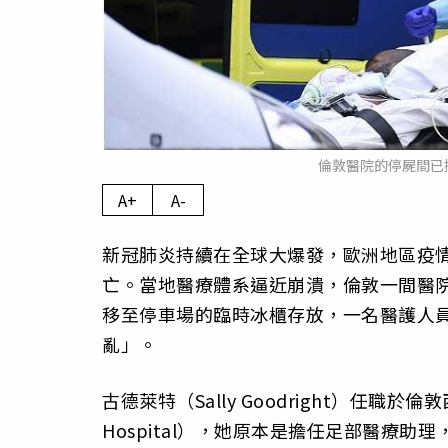
倫敦醫院的停屍間已
A+
A-
新冠肺炎持續在全球大爆發，歐洲地區疫情嚴
亡。當地醫療體系逼近崩潰，倫敦一間醫院
移至停車場的臨時冰櫃存放，一名醫護人
亂」。
古德萊特（Sally Goodright）任職於倫敦西
Hospital），她原本是擔任足部醫療