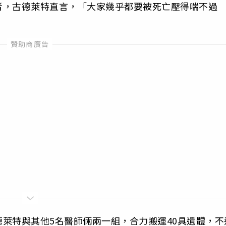
者，古德萊特直言，「大家幾乎都要被死亡壓得喘不過
萊特與其他5名醫師倆兩一組，合力搬運40具遺體，不