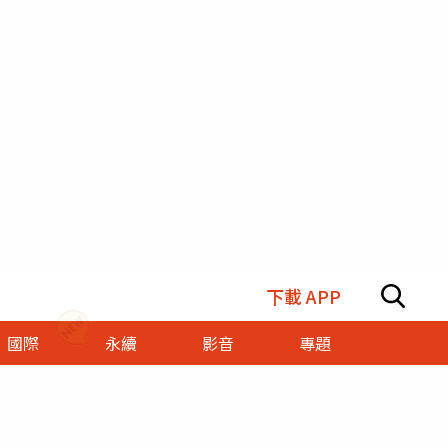
下載 APP
國際
永續
影音
專題