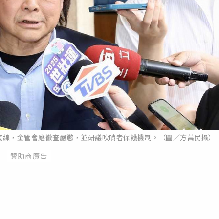
無底線，金管會應徹查嚴懲，並研議吹哨者保護機制。（圖／方萬民攝）