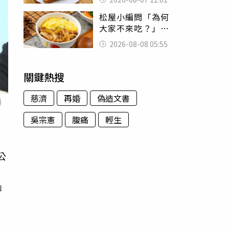
司」 半年後暴瘦
松屋小編問「為何
嚇壞女兒
大家不來吃？」
一票人點出3大問
2026-08-08 05:55
題：滿手好牌打到
爛
關鍵熱搜
慈濟
再婚
偽造文書
料
吳宗憲
腹痛
輕生
公
下
」