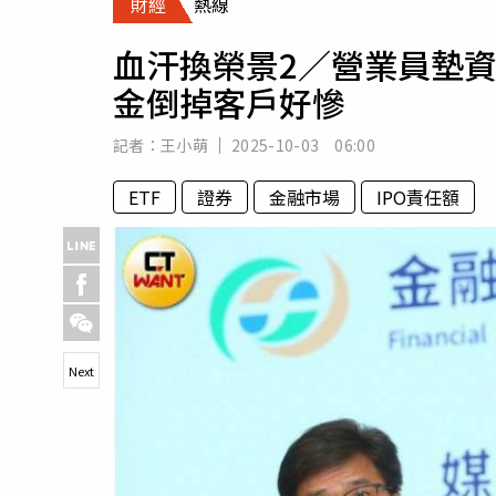
財經
熱線
人物
汽車
血汗換榮景2／營業員墊資
專欄
金倒掉客戶好慘
房產新勢力
記者：
王小萌
2025-10-03 06:00
ETF
證券
金融市場
IPO責任額
Next