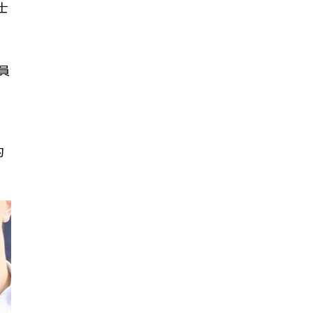
士
員
從
約