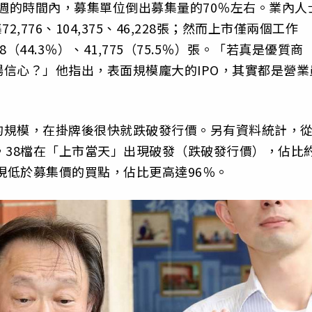
一週的時間內，募集單位倒出募集量的70％左右。業內人
776、104,375、46,228張；然而上市僅兩個工作
28（44.3％）、41,775（75.5％）張。「若真是優質商
信心？」他指出，表面規模龐大的IPO，其實都是營業
的規模，在掛牌後很快就跌破發行價。另有資料統計，
中，38檔在「上市當天」出現破發（跌破發行價），佔比
現低於募集價的買點，佔比更高達96％。