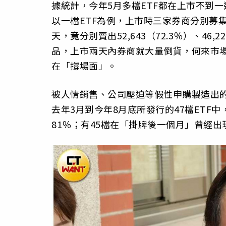
據統計，今年5月多檔ETF都在上市不到
以一檔ETF為例，上市時三家券商分別募集72,
天，竟分別賣出52,643（72.3％）、46,2
品，上市兩天內券商就大量倒貨，何來市場
在「撐場面」。
被人情銷售、公司壓迫等假性申購製造出
去年3月到今年8月底所發行的47檔ETF
81％；有45檔在「掛牌後一個月」曾經出