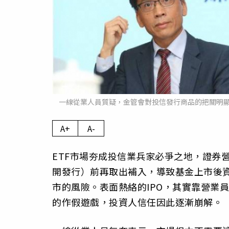
一線從業人員質疑，金管會對投信發行商品的把關明
A+
A-
ETF市場夯成投信業兵家必爭之地，證券
開發行）前再取出補入，導致基金上市後
市的風險。表面熱絡的IPO，其實靠營業
的作假遊戲，投資人信任因此逐漸崩解。