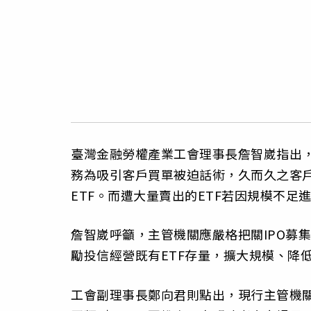
臺灣金融勞權產業工會理事長詹智崴指出，
務為吸引客戶買單被迫話術，久而久之客
ETF。而遭大量賣出的ETF若因規模不
詹智崴呼籲，主管機關應嚴格把關IPO募
勵投信經營既有ETF存量，擴大規模、降
工會副理事長鄭向君則點出，現行主管機