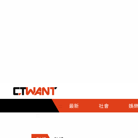
社會首頁
娛樂首頁
財經首頁
政
:::
最新
社會
娛
時事
即時
熱線
:::
直擊
大條
人物
調查
專題
３Ｃ