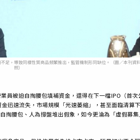
顯不足，導致同樣性質商品頻繁推出，監管機制形同缺位。（圖／本刊資
照）
營業員被迫自掏腰包填補資金，還得在下一檔IPO（首次
資金迅速流失，市場規模「光速萎縮」，甚至面臨清算
員自掏腰包、人為撐盤堆出假象，如今更淪為「虛假募集