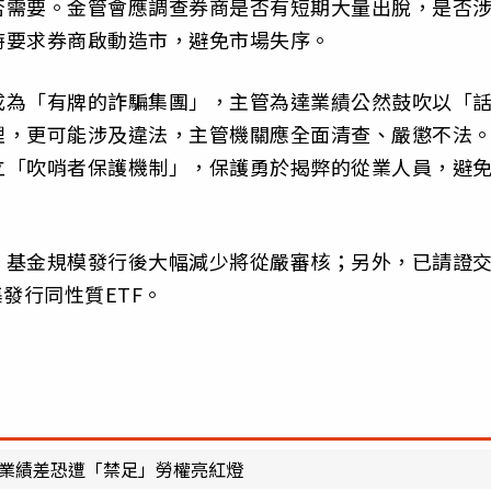
否需要。金管會應調查券商是否有短期大量出脫，是否
時要求券商啟動造市，避免市場失序。
成為「有牌的詐騙集團」，主管為達業績公然鼓吹以「
理，更可能涉及違法，主管機關應全面清查、嚴懲不法
立「吹哨者保護機制」，保護勇於揭弊的從業人員，避
，基金規模發行後大幅減少將從嚴審核；另外，已請證
發行同性質ETF。
 業績差恐遭「禁足」勞權亮紅燈