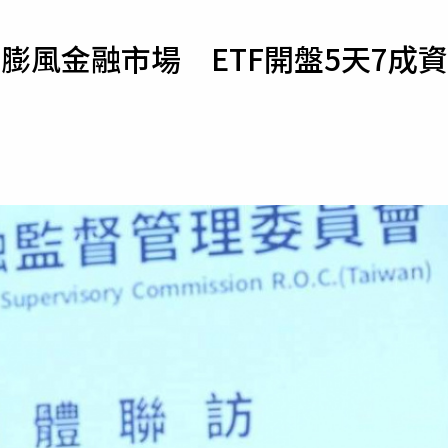
寵物
膨風金融市場 ETF開盤5天7成資
運勢
運動
梅酒