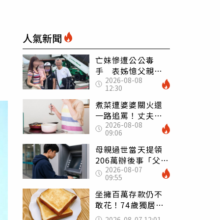
人氣新聞
亡妹慘遭公公毒
手 表姊憶父親節
2026-08-08
前夕：小舅舅仍到
12:30
殯儀館陪她說話
煮菜遭婆婆關火還
一路追罵！丈夫勸
2026-08-08
別計較「媽媽老
09:06
了」 人妻超崩
潰：我像台傭
母親過世當天提領
206萬辦後事「父子
2026-08-07
遭判刑」 律師：
09:55
搶錢先下手是罪
坐擁百萬存款仍不
敢花！74歲獨居翁
「1餐只吃1片吐
2026-08-07 12:01