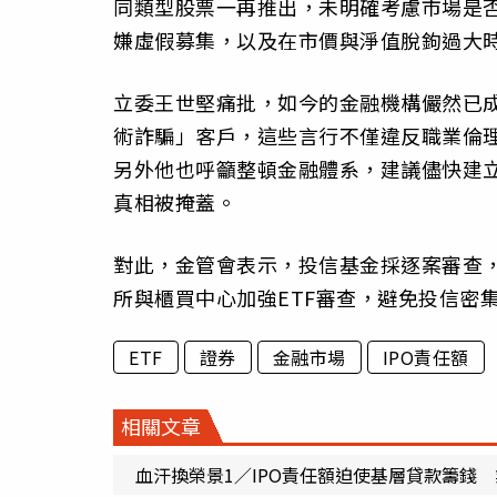
同類型股票一再推出，未明確考慮市場是
嫌虛假募集，以及在市價與淨值脫鉤過大
立委王世堅痛批，如今的金融機構儼然已
術詐騙」客戶，這些言行不僅違反職業倫
另外他也呼籲整頓金融體系，建議儘快建
真相被掩蓋。
對此，金管會表示，投信基金採逐案審查
所與櫃買中心加強ETF審查，避免投信密集
ETF
證券
金融市場
IPO責任額
相關文章
血汗換榮景1／IPO責任額迫使基層貸款籌錢