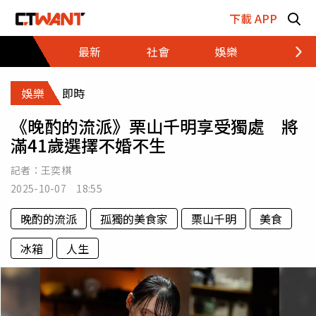
跳至主要內容區塊
下載 APP
最新
社會
娛樂
財經
娛樂
即時
《晚酌的流派》栗山千明享受獨處 將
滿41歲選擇不婚不生
記者：
王奕棋
2025-10-07 18:55
晚酌的流派
孤獨的美食家
栗山千明
美食
冰箱
人生