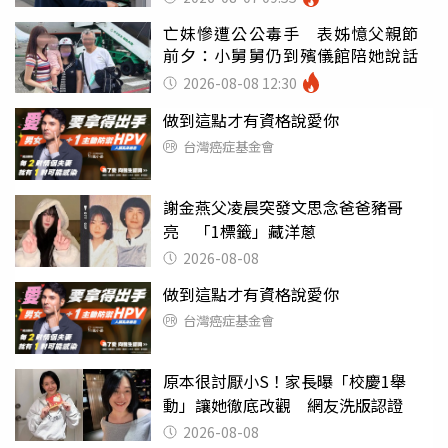
亡妹慘遭公公毒手 表姊憶父親節
前夕：小舅舅仍到殯儀館陪她說話
2026-08-08 12:30
做到這點才有資格說愛你
台灣癌症基金會
謝金燕父凌晨突發文思念爸爸豬哥
亮 「1標籤」藏洋蔥
2026-08-08
做到這點才有資格說愛你
台灣癌症基金會
原本很討厭小S！家長曝「校慶1舉
動」讓她徹底改觀 網友洗版認證
2026-08-08