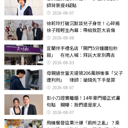
師背景提4疑點
2026-08-07
徐莉玲打破沉默談兒子身世！心碎揭
徐子翔輕生內幕：帶給我巨大哀傷
2026-08-08
宜蘭伴手禮名店「開門5分鐘麵包秒
殺」 在地人喊：拜託大家別再去
2026-08-03
母親過世當天提領206萬辦後事「父子
遭判刑」 律師：搶錢先下手是罪
2026-08-07
彭小刀證實離婚！14年豪門婚正式畫
句點 親曝：我們還是家人
2026-08-07
飛機餐發這果汁爆「廁所之亂」？乘