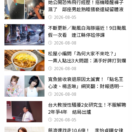
她公開恐怖飛行經歷！搭機睡醒褲子
濕了 鄰座男趁熟睡猥褻還疑留體液
2026-08-05
不斷更新／颱風白海豚逼近！9日颱風
假一次看 連江縣停班停課
2026-08-08
松屋小編問「為何大家不來吃？」
一票人點出3大問題：滿手好牌打到爛
2026-08-08
寬魚營收衰退原因太誠實！「點名王
心凌、楊丞琳」網笑翻：財報透明度
滿分
2026-08-08
台大教授性騷擾2女研究生！不服解聘
2年爭4年 結局出爐
2026-08-05
慈濟遭詐走10.6億！ 李怡貞曝女律