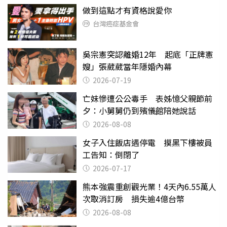
做到這點才有資格說愛你
台灣癌症基金會
吳宗憲突認離婚12年 起底「正牌憲
嫂」張葳葳當年隱婚內幕
2026-07-19
亡妹慘遭公公毒手 表姊憶父親節前
夕：小舅舅仍到殯儀館陪她說話
2026-08-08
女子入住飯店遇停電 摸黑下樓被員
工告知：倒閉了
2026-07-17
熊本強震重創觀光業！4天內6.55萬人
次取消訂房 損失逾4億台幣
2026-08-08