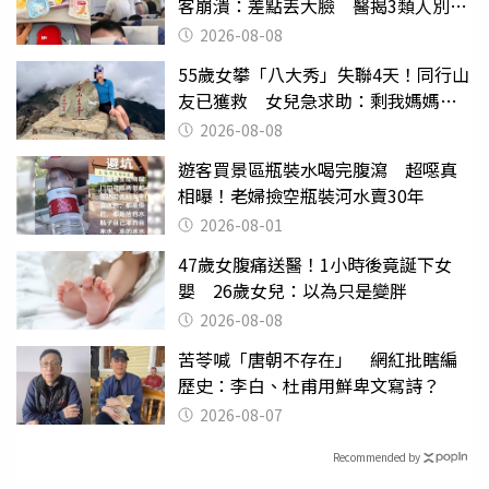
客崩潰：差點丟大臉 醫揭3類人別亂
喝
2026-08-08
55歲女攀「八大秀」失聯4天！同行山
友已獲救 女兒急求助：剩我媽媽還
沒找到
2026-08-08
遊客買景區瓶裝水喝完腹瀉 超噁真
相曝！老婦撿空瓶裝河水賣30年
2026-08-01
47歲女腹痛送醫！1小時後竟誕下女
嬰 26歲女兒：以為只是變胖
2026-08-08
苦苓喊「唐朝不存在」 網紅批瞎編
歷史：李白、杜甫用鮮卑文寫詩？
2026-08-07
Recommended by