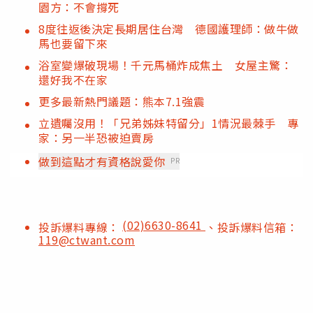
園方：不會撐死
8度往返後決定長期居住台灣 德國護理師：做牛做
馬也要留下來
浴室變爆破現場！千元馬桶炸成焦土 女屋主驚：
還好我不在家
更多最新熱門議題：熊本7.1強震
立遺囑沒用！「兄弟姊妹特留分」1情況最棘手 專
家：另一半恐被迫賣房
做到這點才有資格說愛你
PR
(02)6630-8641
投訴爆料專線：
、投訴爆料信箱：
119@ctwant.com