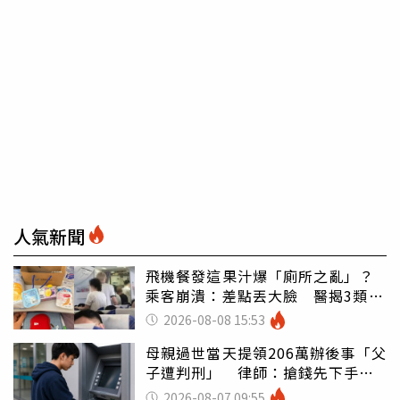
人氣新聞
飛機餐發這果汁爆「廁所之亂」？
乘客崩潰：差點丟大臉 醫揭3類人
別亂喝
2026-08-08 15:53
母親過世當天提領206萬辦後事「父
子遭判刑」 律師：搶錢先下手是
罪
2026-08-07 09:55