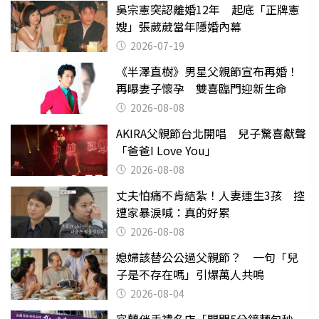
吳宗憲突認離婚12年 起底「正牌憲
嫂」張葳葳當年隱婚內幕
2026-07-19
《半澤直樹》男星父親節宣布再婚！
再曝妻子懷孕 雙喜臨門迎新生命
2026-08-08
AKIRA父親節台北開唱 兒子驚喜獻聲
「爸爸I Love You」
2026-08-08
丈夫怕痛不肯結紮！人妻連生3孩 控
遭家暴淚喊：真的好累
2026-08-08
媳婦該替公公過父親節？ 一句「兒
子是不存在嗎」引爆萬人共鳴
2026-08-04