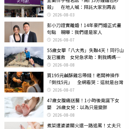
宜蘭伴手禮名店「開門5分鐘麵包秒
殺」 在地人喊：拜託大家別再去
2026-08-03
彭小刀證實離婚！14年豪門婚正式畫
句點 親曝：我們還是家人
2026-08-07
55歲女攀「八大秀」失聯4天！同行山
友已獲救 女兒急求助：剩我媽媽還
沒找到
2026-08-08
買195元鹹酥雞忘帶錢！老闆神操作
「倒找5元」 全網看哭：這就是台灣
2026-08-07
47歲女腹痛送醫！1小時後竟誕下女
嬰 26歲女兒：以為只是變胖
2026-08-08
煮菜遭婆婆關火還一路追罵！丈夫只