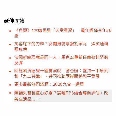
延伸閱讀
《角頭》4大咖男星「天堂重聚」 最年輕僅享年36
歲
笑容底下的刀鋒？女闖男友家狠割睪丸 燦笑通緝
照瘋傳
法國新總理竟是同一人！馬克宏重新任命勒科努惹
反彈
回應賴清德雙十國慶演說 國台辦：堅持一中原則
和「九二共識」、共同推動兩岸關係和平發展
更多最新熱門議題：2026九合一選舉
照顧失智長輩心好累？宸曜TPS結合專業評估，改
善生活品...
PR