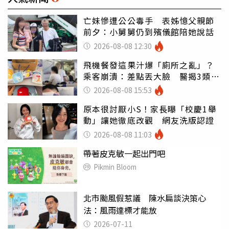
亡妹慘遭公公毒手 表姊憶父親節
前夕：小舅舅仍到殯儀館陪她說話
2026-08-08 12:30
飛機餐發這果汁爆「廁所之亂」？
乘客崩潰：差點丟大臉 醫揭3類人
別亂喝
2026-08-08 15:53
原本很討厭小S！家長曝「校慶1舉
動」讓她徹底改觀 網友洗版認證
2026-08-08 11:03
帶著皮克敏一起出門吧
Pikmin Bloom
北市颱風假惹議 陳水扁談決策心
法：風雨達標才能放
2026-07-11