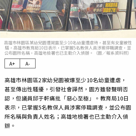
高雄市林園區某幼兒園遭揭露至少10名幼童遭虐待，甚至有女童被性
騷，高雄市教育局10日表示，已掌握5名教保人員涉案停職調查，並
公布園所名稱，高雄地檢署也已主動介入偵辦。（圖／報系資料照）
A+
A-
高雄市林園區2家幼兒園被爆至少10名幼童遭虐，
甚至傳出性騷擾，引發社會譁然，園方雖發聲明否
認，但議員邱于軒痛批「惡心至極」。教育局10日
表示，已掌握5名教保人員涉案停職調查，並公布園
所名稱與負責人姓名；高雄地檢署也已主動介入偵
辦。