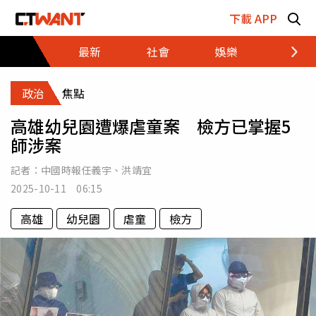
跳至主要內容區塊
下載 APP
最新
社會
娛樂
財經
政治
焦點
高雄幼兒園遭爆虐童案 檢方已掌握5
師涉案
記者：
中國時報任義宇
、
洪靖宜
2025-10-11 06:15
高雄
幼兒園
虐童
檢方