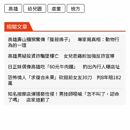
高雄
幼兒園
虐童
檢方
相關文章
高雄壽山獼猴驚傳「獵殺鴿子」 專家揭真相：動物行
為的一環
高雄男疑投資詐騙墜樓亡 女兒悲痛盼加強反詐宣導
日正妹偶像高雄吃「60元牛肉麵」 釣出內行人曝店址
恐怖情人「求復合未果」砍殺前女友30刀 判8年賠182
萬
知名按摩店爆猥褻性侵！男技師噁喊「怎不叫了，認命
了嗎」 店家道歉了