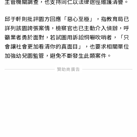
主管機關調查，也支持同仁以法律途徑維護清譽。
邱于軒則批評園方回應「惡心至極」，指教育局已
詳列該園誇張案情，檢察官也已主動介入偵辦，呼
籲業者勇於面對，若試圖用訴訟恫嚇吹哨者，「只
會讓社會更加看清你的真面目」，也要求相關單位
加強幼兒園監管，避免不斷發生此類案件。