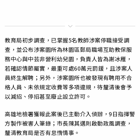
教育局初步調查，已掌握5名教師涉案停職接受調
查，並公布涉案園所為林園區郵局職場互助教保服
務中心與中芸非營利幼兒園，負責人皆為謝冰雁，
若確認情節屬實，最重可處60萬元罰鍰，且涉案人
員終生解聘；另外，涉案園所也被發現有聘用不合
格人員、未依規定收費等多項違規，待釐清後會予
以減招、停招甚至廢止設立許可。
高雄地檢署獲報此案後已主動介入偵辦，9日指揮警
方製作被害人筆錄；市長陳其邁則啟動政風調查，
釐清教育局是否有怠惰情事。