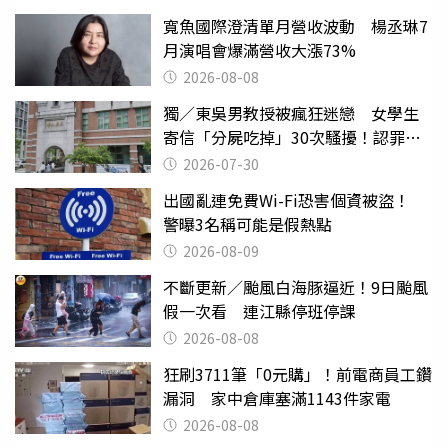
寬魚國際澄清單月營收波動 楊丞琳7
月演唱會爆滿營收大漲73%
2026-08-08
獨／東吳男教授被瘋狂迷戀 女學生
寄信「分屍吃掉」30次騷擾！認罪免
關
2026-07-30
出國亂連免費Wi-Fi恐害個資被盜！
警曝3名稱可能是假熱點
2026-08-09
不斷更新／颱風白海豚逼近！9日颱風
假一次看 連江縣停班停課
2026-08-08
狂刷3711筆「0元購」！前電商員工鑽
漏洞 家中倉庫塞滿1143件家電
2026-08-08