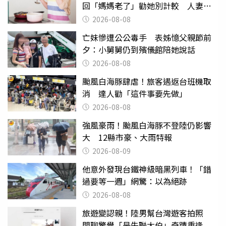
回「媽媽老了」勸她別計較 人妻超
崩潰：我像台傭
2026-08-08
亡妹慘遭公公毒手 表姊憶父親節前
夕：小舅舅仍到殯儀館陪她說話
2026-08-08
颱風白海豚肆虐！旅客遇返台班機取
消 達人勸「這件事要先做」
2026-08-08
強風豪雨！颱風白海豚不登陸仍影響
大 12縣市豪、大雨特報
2026-08-09
他意外發現台鐵神級暗黑列車！「錯
過要等一週」網驚：以為絕跡
2026-08-08
旅遊變認親！陸男幫台灣遊客拍照
閒聊驚覺「是失聯大伯」奇蹟重逢