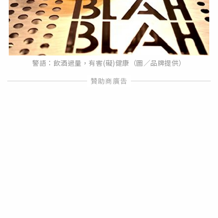
警語：飲酒過量，有害(礙)健康（圖／品牌提供）