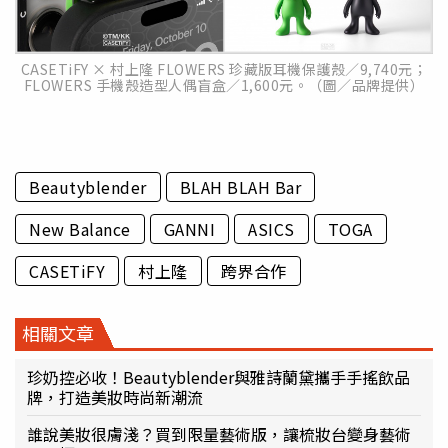
CASETiFY × 村上隆 FLOWERS 珍藏版耳機保護殼／9,740元；
FLOWERS 手機殼造型人偶盲盒／1,600元。（圖／品牌提供）
Beautyblender
BLAH BLAH Bar
New Balance
GANNI
ASICS
TOGA
CASETiFY
村上隆
跨界合作
相關文章
珍奶控必收！Beautyblender與雅詩蘭黛攜手手搖飲品
牌，打造美妝時尚新潮流
誰說美妝很膚淺？買到限量藝術版，讓梳妝台變身藝術