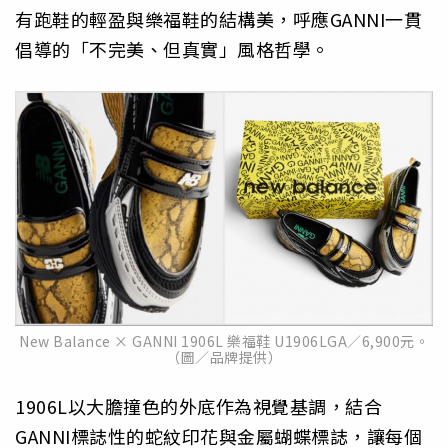
有跑鞋的輕盈與樂福鞋的結構美，呼應GANNI一貫
倡導的「不完美、但真實」風格哲學。
New Balance × GANNI 1906L 樂福鞋 U1906LGA／6,900元。
（圖／品牌提供）
1906L以大膽撞色的外底作為視覺基調，結合
GANNI標誌性的蛇紋印花與金屬蝴蝶標誌，讓每個