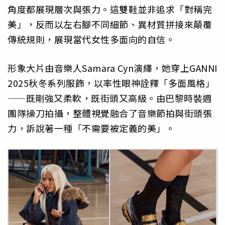
角度都展現層次與張力。這雙鞋並非追求「對稱完
美」，反而以左右腳不同細節、異材質拼接來顛覆
傳統規則，展現當代女性多面向的自信。
形象大片由音樂人Samara Cyn演繹，她穿上GANNI
2025秋冬系列服飾，以率性眼神詮釋「多面風格」
——既剛強又柔軟，既街頭又高級。由巴黎時裝週
團隊操刀拍攝，整體視覺融合了音樂節拍與街頭張
力，訴說著一種「不需要被定義的美」。