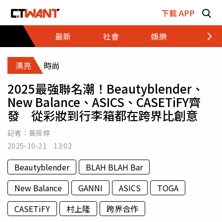
跳至主要內容區塊
下載 APP
最新
社會
娛樂
財經
漂亮
時尚
2025最強聯名潮！Beautyblender、
New Balance、ASICS、CASETiFY齊
發 從彩妝到行李箱都在跨界比創意
記者：
黃筱婷
2025-10-21 13:02
Beautyblender
BLAH BLAH Bar
New Balance
GANNI
ASICS
TOGA
CASETiFY
村上隆
跨界合作