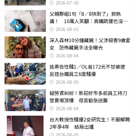
2026-07-30
父親群組1句「8／8快到了」掀熱
議！ 10萬人笑翻：高鐵疏運也沒列
父親節
2026-08-02
深入森林10分鐘藏屍！父涉殺害9歲愛
女 恐怖藏屍手法全曝光
2026-08-04
逃票告性騷1／OL省172元不甘被逮
反控台鐵員工6度騷擾
2026-08-05
疑勞資糾紛！新莊好市多前員工持刀
登賣場頂樓 母苦勸急送醫
2026-08-04
台大教授性騷擾2女研究生！不服解聘
2年爭4年 結局出爐
2026-08-05