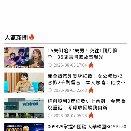
人氣新聞
15歲倒追27歲男！交往1個月懷
孕 36歲當阿嬤故事曝光
2026-08-06 17:04
開會照意外變網紅照！女公務員妝
容掀2千則留言 本人怒嗆：化妝有
錯嗎
2026-08-05 22:43
緯創股利2度延發史上首例 金管會
說重話：考慮收回股務自辦
2026-08-07 05:26
009829掌握AI關鍵 大華韓國KOSPI 50