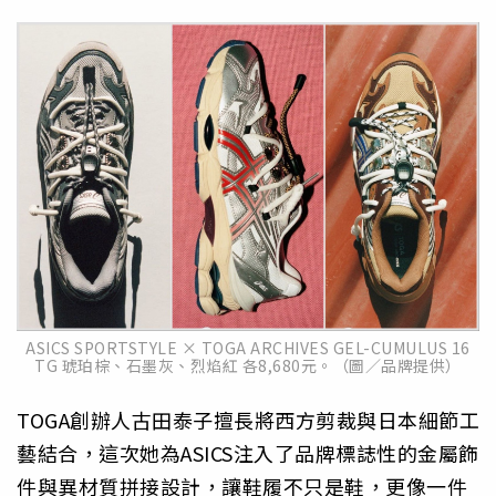
ASICS SPORTSTYLE × TOGA ARCHIVES GEL-CUMULUS 16
TG 琥珀棕、石墨灰、烈焰紅 各8,680元。（圖／品牌提供）
TOGA創辦人古田泰子擅長將西方剪裁與日本細節工
藝結合，這次她為ASICS注入了品牌標誌性的金屬飾
件與異材質拼接設計，讓鞋履不只是鞋，更像一件