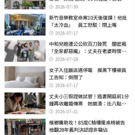
關
2026-07-30
新竹音樂教室命案10天後復課！他批
「太冷血」 員工怒駁：閉上嘴
2026-07-17
中和兒媳遭公公砍百刀致死 閨密揭
「全家都惡魔」：丈夫在老婆時懷孕
摔東西
2026-07-28
女子入住飯店遇停電 摸黑下樓被員
工告知：倒閉了
2026-07-17
丈夫小三假證做試管！癌妻開庭前1分
鐘再收離婚傳票 她崩潰：比八點檔
還扯
2026-07-31
檳榔攤助攻！85度C騎樓擺桌椅被告
檢翻28年舊判決認證非竊佔