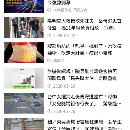
今強勢開募
大華銀全能行銷方案
陽明交大教授砍死妹夫！岳母追思首
發聲 揭11年經營真相駁「爭產」
2026-08-02
腹部脂肪的「剋星」找到了，常吃這
幾物，吃走大肚囊，瘦出小蠻腰
新素簡
旅遊變認親！陸男幫台灣遊客拍照
閒聊驚覺「是失聯大伯」奇蹟重逢
2026-07-18
台中女遛狗走斑馬線遭撞亡！母慟
「女兒隨媽祖修行去了」 駕駛過失
致死判9月
2026-07-26
獨／東吳男教授被瘋狂迷戀 女學生
寄信「分屍吃掉」30次騷擾！認罪免