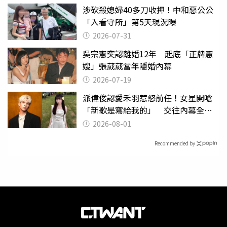
涉砍殺媳婦40多刀收押！中和惡公公
「入看守所」第5天現況曝
2026-07-31
吳宗憲突認離婚12年 起底「正牌憲
嫂」張葳葳當年隱婚內幕
2026-07-19
派偉俊認愛禾羽惹怒前任！女星開嗆
「新歌是寫給我的」 交往內幕全說
了
2026-08-01
Recommended by