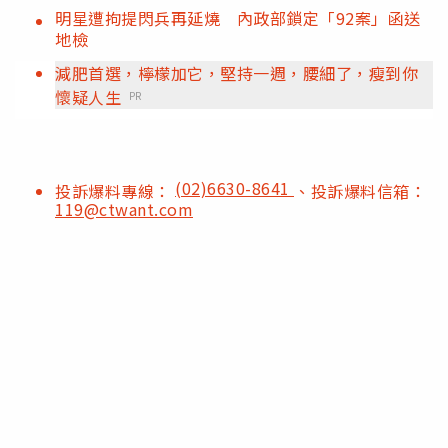
明星遭拘提閃兵再延燒 內政部鎖定「92案」函送
地檢
減肥首選，檸檬加它，堅持一週，腰細了，瘦到你
懷疑人生
PR
(02)6630-8641
投訴爆料專線：
、投訴爆料信箱：
119@ctwant.com