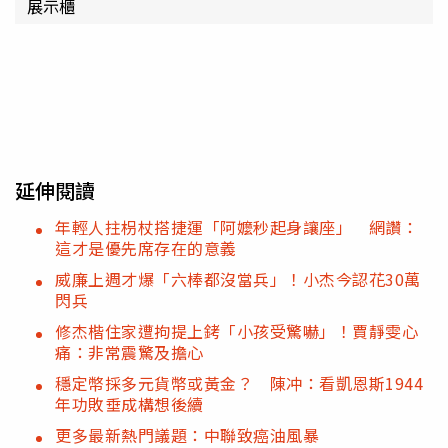
展示櫃
延伸閱讀
年輕人拄枴杖搭捷運「阿嬤秒起身讓座」 網讚：
這才是優先席存在的意義
威廉上週才爆「六棒都沒當兵」！小杰今認花30萬
閃兵
修杰楷住家遭拘提上銬「小孩受驚嚇」！賈靜雯心
痛：非常震驚及擔心
穩定幣採多元貨幣或黃金？ 陳冲：看凱恩斯1944
年功敗垂成構想後續
更多最新熱門議題：中聯致癌油風暴